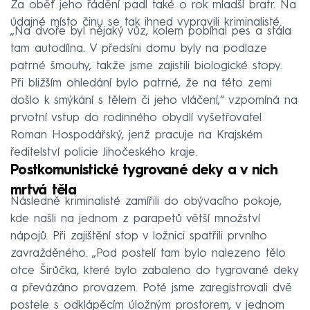
Za oběť jeho řádění padl také o rok mladší bratr. Na
údajné místo činu se tak ihned vypravili kriminalisté.
„Na dvoře byl nějaký vůz, kolem pobíhal pes a stála
tam autodílna. V předsíni domu byly na podlaze
patrné šmouhy, takže jsme zajistili biologické stopy.
Při bližším ohledání bylo patrné, že na této zemi
došlo k smýkání s tělem či jeho vláčení,“ vzpomíná na
prvotní vstup do rodinného obydlí vyšetřovatel
Roman Hospodářský, jenž pracuje na Krajském
ředitelství policie Jihočeského kraje.
Postkomunistické tygrované deky a v nich
mrtvá těla
Následně kriminalisté zamířili do obývacího pokoje,
kde našli na jednom z parapetů větší množství
nápojů. Při zajištění stop v ložnici spatřili prvního
zavražděného. „Pod postelí tam bylo nalezeno tělo
otce Širůčka, které bylo zabaleno do tygrované deky
a převázáno provazem. Poté jsme zaregistrovali dvě
postele s odklápěcím úložným prostorem, v jednom