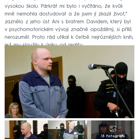
vysokou školu. Párkrát mi bylo i vyčítáno, že kvůli
mně nemohla dostudovat a že jsem jí zkazil život,“
zaznělo z jeho úst. Ani s bratrem Davidem, který byl
v psychomotorickém vývoji značně opožděný, si příliš
nerozuměl. Proto rád utíkal k četbě nejrůznějších knih,
jež mu sloužily k úniku od reality.
13 fotografií