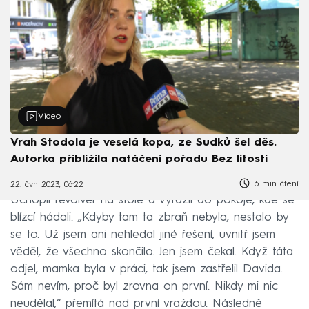
Video
Vrah Stodola je veselá kopa, ze Sudků šel děs.
Autorka přiblížila natáčení pořadu Bez lítosti
6 min čtení
22. čvn 2023, 06:22
Uchopil revolver na stole a vyrazil do pokoje, kde se
blízcí hádali. „Kdyby tam ta zbraň nebyla, nestalo by
se to. Už jsem ani nehledal jiné řešení, uvnitř jsem
věděl, že všechno skončilo. Jen jsem čekal. Když táta
odjel, mamka byla v práci, tak jsem zastřelil Davida.
Sám nevím, proč byl zrovna on první. Nikdy mi nic
neudělal,“ přemítá nad první vraždou. Následně