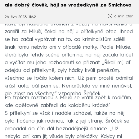
ale dobrý člověk, hájí se vražedkyně ze Smíchova
6 min čtení
26. čvn 2023, 11:42
Když byl následně uvolněn z vazby na navštívenku a
zamířil za Miluší, čekal na něj u přítelkyně otec. Ihned
se ho začal vyptávat na to, co kriminalistům sdělil.
Jinak tomu nebylo ani v případě matky. Podle Miluše,
která byla tehdy scéně přítomna, na něj začala křičet
a vyčítat mu jeho rozhodnutí se přiznat. „Říkali mi, ať
odejdu od přítelkyně, byly hádky kvůli penězům,
všechno se točilo kolem nich. Už jsem prostě odmítal
krást auta, bál jsem se. Nenarůstala ve mně nenávist,
ale zlost na všechny,“ vzpomíná Širůček.
Po trpkém rozchodu s Miluší se vrátil zpět k rodičům,
kde opětovně zabředl do koloběhu krádeží.
S přítelkyní se však i nadále scházel, takže na něj
bylo tlačeno jak rodinou, tak z její strany. Širůček se
propadal do čím dál beznadějnější situace. „Už
nebylo ani kam jít, všude byly překážky. Kdyby mi