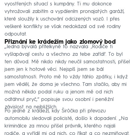
vyostřených situací s kumpány. Ti mu dokonce
vyhrožovali zabitím a vypálením pronajatých garáží,
které sloužily k uschování odcizených vozů. I přes
veškeré konflikty se však nedokázal od své rodiny
odpoutat.
Přiznání ke krádežím jako zlomový bod
„Jedna bývalá přítelkyně to nazvala: ‚Rodiče ti
vyšlapávají cestu a všechno za tebe zařídí‘. To byl
ten důvod. Mě nikdo nikdy neučil samostatnosti, přišel
jsem jen k hotové věci. Nejspíš jsem se bál
samostatnosti. Proto mě to vždy táhlo zpátky, i když
jsem věděl, že doma je všechno. Tam stačilo, aby mi
možná někdo podal ruku a jenom mě od nich
odtáhnul pryč,“ popisuje svou osobní i peněžní
závislost na nejbližších.
Po jedné z krádeží, kdy Širůčka při převozu
automobilu sledovali policisté, došlo k dopadení. „Na
kriminálce za mnou přišel právník, kterého najali
rodiče, a vyřídil mi od nich, co říkat a co nezmiňovat.