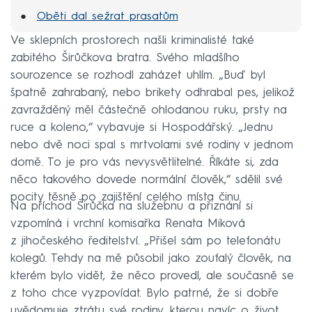
Oběti dal sežrat prasatům
Zavraždil nevlastní dcery
Ve sklepních prostorech našli kriminalisté také
zabitého Širůčkova bratra. Svého mladšího
Devět dní žil s mrtvolami
sourozence se rozhodl zaházet uhlím. „Buď byl
špatně zahrabaný, nebo brikety odhrabal pes, jelikož
zavražděný měl částečně ohlodanou ruku, prsty na
ruce a koleno,“ vybavuje si Hospodářský. „Jednu
nebo dvě noci spal s mrtvolami své rodiny v jednom
domě. To je pro vás nevysvětlitelné. Říkáte si, zda
něco takového dovede normální člověk,“ sdělil své
pocity těsně po zajištění celého místa činu.
Na příchod Širůčka na služebnu a přiznání si
vzpomíná i vrchní komisařka Renata Miková
z jihočeského ředitelství. „Přišel sám po telefonátu
kolegů. Tehdy na mě působil jako zoufalý člověk, na
kterém bylo vidět, že něco provedl, ale současně se
z toho chce vyzpovídat. Bylo patrné, že si dobře
uvědomuje ztrátu své rodiny, kterou navíc o život