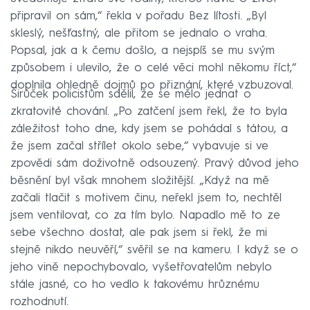
připravil on sám,“ řekla v pořadu Bez lítosti. „Byl
skleslý, nešťastný, ale přitom se jednalo o vraha.
Popsal, jak a k čemu došlo, a nejspíš se mu svým
způsobem i ulevilo, že o celé věci mohl někomu říct,“
doplnila ohledně dojmů po přiznání, které vzbuzoval.
Širůček policistům sdělil, že se mělo jednat o
zkratovité chování. „Po zatčení jsem řekl, že to byla
záležitost toho dne, kdy jsem se pohádal s tátou, a
že jsem začal střílet okolo sebe,“ vybavuje si ve
zpovědi sám doživotně odsouzený. Pravý důvod jeho
běsnění byl však mnohem složitější. „Když na mě
začali tlačit s motivem činu, neřekl jsem to, nechtěl
jsem ventilovat, co za tím bylo. Napadlo mě to ze
sebe všechno dostat, ale pak jsem si řekl, že mi
stejně nikdo neuvěří,“ svěřil se na kameru. I když se o
jeho vině nepochybovalo, vyšetřovatelům nebylo
stále jasné, co ho vedlo k takovému hrůznému
rozhodnutí.