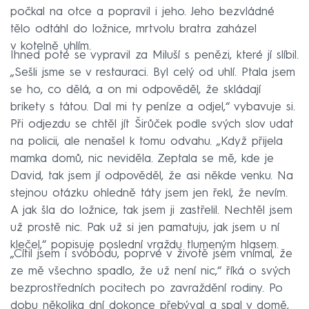
počkal na otce a popravil i jeho. Jeho bezvládné
tělo odtáhl do ložnice, mrtvolu bratra zaházel
v kotelně uhlím.
Ihned poté se vypravil za Miluší s penězi, které jí slíbil.
„Sešli jsme se v restauraci. Byl celý od uhlí. Ptala jsem
se ho, co dělá, a on mi odpověděl, že skládají
brikety s tátou. Dal mi ty peníze a odjel,“ vybavuje si.
Při odjezdu se chtěl jít Širůček podle svých slov udat
na policii, ale nenašel k tomu odvahu. „Když přijela
mamka domů, nic neviděla. Zeptala se mě, kde je
David, tak jsem jí odpověděl, že asi někde venku. Na
stejnou otázku ohledně táty jsem jen řekl, že nevím.
A jak šla do ložnice, tak jsem ji zastřelil. Nechtěl jsem
už prostě nic. Pak už si jen pamatuju, jak jsem u ní
klečel,“ popisuje poslední vraždu tlumeným hlasem.
„Cítil jsem i svobodu, poprvé v životě jsem vnímal, že
ze mě všechno spadlo, že už není nic,“ říká o svých
bezprostředních pocitech po zavraždění rodiny. Po
dobu několika dní dokonce přebýval a spal v domě,