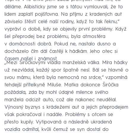
děláme. Alibisticky jsme se s tátou vymlouvali, že to
lidem zaplatí pojišťovna. Na příjmu z kradených aut
záviselo štěstí celé naší rodiny, když to tak řeknu,“
vypráví o době, kdy se objevily první problémy. Když
šel přeprodej bez problému, byla atmosféra
v domácnosti dobrá. Pokud ne, nastalo dusno a
docházelo čím dál častěji k hádkám. Jeho otec si
časem našel i známost.
„Mezi Širůčkovými vládla manželská válka. Míra hádky
už nezvládal, každý spor špatně nesl. Bál se hlavně o
svou mámu, která byla nemocná na srdce,“ vzpomíná
tehdejší přítelkyně Miluše. Matka dokonce Širůčka
požádala, zda by mohl údajné milence svého
manžela odcizit auto, což ale nakonec neudělal.
Výnosný byznys s krádežemi aut a jejich přeprodejem
však pokračoval i nadále. Problémy s otcem se
přesto kupily. Vytipovaná a následně ukradená
vozidla odmítal, kvůli čemuž se syn dostal do