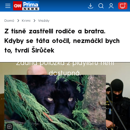
Domů
Krimi
Vraždy
Z tísně zastřelil rodiče a bratra.
Kdyby se táta otočil, nezmáčkl bych
to, tvrdí Širůček
Žádná položka z playlistu není
Výběr redakce
dostupná.