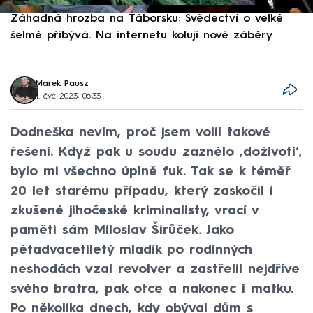
Záhadná hrozba na Táborsku: Svědectví o velké
S
šelmě přibývá. Na internetu kolují nové záběry
d
Marek Pausz
1. čvc 2023, 06:33
Dodneška nevím, proč jsem volil takové
řešení. Když pak u soudu zaznělo ‚doživotí‘,
bylo mi všechno úplně fuk. Tak se k téměř
20 let starému případu, který zaskočil i
zkušené jihočeské kriminalisty, vrací v
paměti sám Miloslav Širůček. Jako
pětadvacetiletý mladík po rodinných
neshodách vzal revolver a zastřelil nejdříve
svého bratra, pak otce a nakonec i matku.
Po několika dnech, kdy obýval dům s