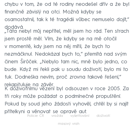
chybu v tom, že od té rodiny neodešel dřív a že byl
finančně závislý na otci. Možná kdyby se
osamostatnil, tak k té tragédii vůbec nemuselo dojít,“
dodává.
„Táta nebyl můj nepřítel, měl jsem ho rád. Ten strach
jsem prostě měl. Vím, že kdyby se na mě otočil
v momentě, kdy jsem na něj mířil, že bych to
nezmáčknul. Nedokázal bych to,“ přemítá nad svým
činem Širůček. „Nebylo tam nic, mně bylo jedno, co
bude. Když mi řekli pak u soudu doživotí, bylo mi to
fuk. Dodneška nevím, proč zrovna takové řešení,“
rekapituluje na závěr.
K doživotnímu vězení byl odsouzen v roce 2005. Za
tři roky může požádat o podmínečné propuštění.
Pokud by soud jeho žádosti vyhověl, chtěl by si najít
přítelkyni a věnovat se opravě aut.
Policie ČR
vražda
vyšetřování
doživotí
masový vrah