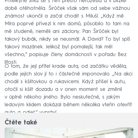
Přítelkyně Jitka se s ním přesto nerozešla a v blízké
době otěhotněla. Širůček však sám od sebe vážnou
známost ukončil a začal chodit s Miluší. „Když mě
Míra poprvé přivezl k nim domů, působilo to tam na
mě studeně, neměli ani záclony. Pan Širůček byl
takový bubák, nikdy se neusmál. A David? To byl spíš
takový mazánek. Jelikož byl pomalejší, tak měl
všechno,“ popisuje členy domácnosti v pořadu Bez
lítosti.
O tom, že její přítel krade auta, od začátku věděla,
podle jejích slov jí to i částečně imponovalo. „Na akci
chodil s kšiltovkou a rukavicemi. Když přišel k autu,
otočil si kšilt dozadu a v onen moment se změnil
v úplně někoho jiného. Bylo neskutečné, s jakým
ledovým klidem dokázal během několika vteřin otevřít
auto a odjet,“ vypráví.
Čtěte také