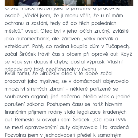
O své matce hovoří jako o přívětivé a pracovité
osobě. „Věděl jsem, že jí mohu věřit, že u ní mám
ochranu a zastání, tedy až do těch posledních
měsíců,“ uvedl. Otec byl v jeho očích zručný, zvláště
jako automechanik, ale zároveň „velký nervák a
vztekloun“. Poté, co rodina koupila dům v Tučapech,
začal Širůček trávit čas s otcem při opravě aut. Když
se však syn dopustil chyby, dostal výprask. Vlastní
nápady prý také nepřicházely v úvahu.
Kvůli tomu, že Širůčkův otec v té době začal
pracovat jako myslivec, se v domácnosti objevovalo
množství střelných zbraní – některé pořízené se
souhlasem orgánů, jiné načerno. Nešlo však o jediné
porušení zákona. Postupem času se totiž hlavním
finančním příjmem rodiny stala legalizace kradených
aut. Řemeslo si osvojil i sám Širůček. „Od roku 1994
se mezi opravovanými auty objevovala i ta kradená.
Pozvolna jsem v jednadvaceti přešel k samotným