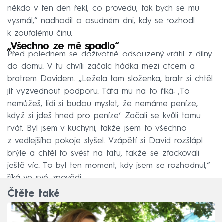
někdo v ten den řekl, co provedu, tak bych se mu
vysmál,“ nadhodil o osudném dni, kdy se rozhodl
k zoufalému činu.
„Všechno ze mě spadlo“
Před polednem se doživotně odsouzený vrátil z dílny
do domu. V tu chvíli začala hádka mezi otcem a
bratrem Davidem. „Ležela tam složenka, bratr si chtěl
jít vyzvednout podporu. Táta mu na to říká: ‚To
nemůžeš, lidi si budou myslet, že nemáme peníze,
když si jdeš hned pro peníze‘. Začali se kvůli tomu
rvát. Byl jsem v kuchyni, takže jsem to všechno
z vedlejšího pokoje slyšel. Vzápětí si David rozšlápl
brýle a chtěl to svést na tátu, takže se zfackovali
ještě víc. To byl ten moment, kdy jsem se rozhodnul,“
říká ve své zpovědi.
Čtěte také