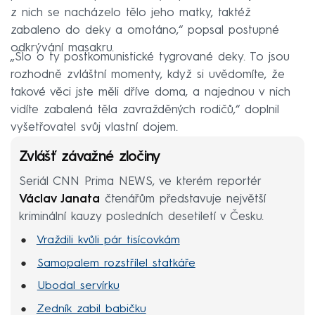
z nich se nacházelo tělo jeho matky, taktéž
zabaleno do deky a omotáno,“ popsal postupné
odkrývání masakru.
„Šlo o ty postkomunistické tygrované deky. To jsou
rozhodně zvláštní momenty, když si uvědomíte, že
takové věci jste měli dříve doma, a najednou v nich
vidíte zabalená těla zavražděných rodičů,“ doplnil
vyšetřovatel svůj vlastní dojem.
Zvlášť závažné zločiny
Seriál CNN Prima NEWS, ve kterém reportér
Václav Janata
čtenářům představuje největší
kriminální kauzy posledních desetiletí v Česku.
Vraždili kvůli pár tisícovkám
Samopalem rozstřílel statkáře
Ubodal servírku
Zedník zabil babičku