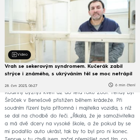
Video
Vrah se sekerovým syndromem. Kučerák zabil
strýce i známého, s ukrýváním těl se moc netrápil
6 min čtení
28. čvn 2023, 06:27
Rodinný byznys kvetl až do léta roku 2001. Tehdy byl
Širůček v Benešově přistižen během krádeže. Při
soudním řízení byla přítomná i majitelka vozidla, s níž
se dal na chodbě do řeči. „Říkala, že je samoživitelka
a má dvě dcery na vysoké škole, a že pokud by se
mi podařilo auto ukrást, tak by to byl pro ni konec.
Teprve v tu chvíli jsem začal přemýšlet nad tím, co