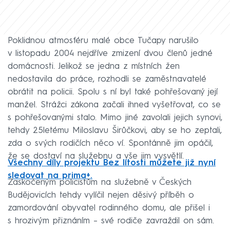
Poklidnou atmosféru malé obce Tučapy narušilo
v listopadu 2004 nejdříve zmizení dvou členů jedné
domácnosti. Jelikož se jedna z místních žen
nedostavila do práce, rozhodli se zaměstnavatelé
obrátit na policii. Spolu s ní byl také pohřešovaný její
manžel. Strážci zákona začali ihned vyšetřovat, co se
s pohřešovanými stalo. Mimo jiné zavolali jejich synovi,
tehdy 25letému Miloslavu Širůčkovi, aby se ho zeptali,
zda o svých rodičích něco ví. Spontánně jim opáčil,
že se dostaví na služebnu a vše jim vysvětlí.
Všechny díly projektu Bez lítosti můžete již nyní
sledovat na prima+.
Zaskočeným policistům na služebně v Českých
Budějovicích tehdy vylíčil nejen děsivý příběh o
zamordování obyvatel rodinného domu, ale přišel i
s hrozivým přiznáním – své rodiče zavraždil on sám.