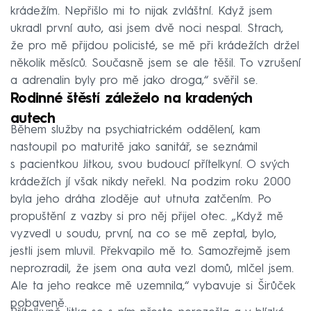
krádežím. Nepřišlo mi to nijak zvláštní. Když jsem
ukradl první auto, asi jsem dvě noci nespal. Strach,
že pro mě přijdou policisté, se mě při krádežích držel
několik měsíců. Současně jsem se ale těšil. To vzrušení
a adrenalin byly pro mě jako droga,“ svěřil se.
Rodinné štěstí záleželo na kradených
autech
Během služby na psychiatrickém oddělení, kam
nastoupil po maturitě jako sanitář, se seznámil
s pacientkou Jitkou, svou budoucí přítelkyní. O svých
krádežích jí však nikdy neřekl. Na podzim roku 2000
byla jeho dráha zloděje aut utnuta zatčením. Po
propuštění z vazby si pro něj přijel otec. „Když mě
vyzvedl u soudu, první, na co se mě zeptal, bylo,
jestli jsem mluvil. Překvapilo mě to. Samozřejmě jsem
neprozradil, že jsem ona auta vezl domů, mlčel jsem.
Ale ta jeho reakce mě uzemnila,“ vybavuje si Širůček
pobaveně.