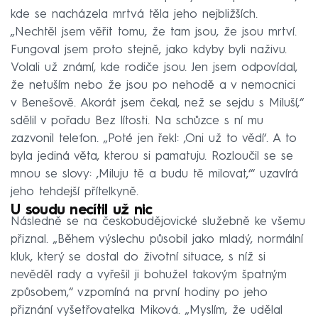
kde se nacházela mrtvá těla jeho nejbližších.
„Nechtěl jsem věřit tomu, že tam jsou, že jsou mrtví.
Fungoval jsem proto stejně, jako kdyby byli naživu.
Volali už známí, kde rodiče jsou. Jen jsem odpovídal,
že netuším nebo že jsou po nehodě a v nemocnici
v Benešově. Akorát jsem čekal, než se sejdu s Miluší,“
sdělil v pořadu Bez lítosti. Na schůzce s ní mu
zazvonil telefon. „Poté jen řekl: ‚Oni už to vědí‘. A to
byla jediná věta, kterou si pamatuju. Rozloučil se se
mnou se slovy: ‚Miluju tě a budu tě milovat,‘“ uzavírá
jeho tehdejší přítelkyně.
U soudu necítil už nic
Následně se na českobudějovické služebně ke všemu
přiznal. „Během výslechu působil jako mladý, normální
kluk, který se dostal do životní situace, s níž si
nevěděl rady a vyřešil ji bohužel takovým špatným
způsobem,“ vzpomíná na první hodiny po jeho
přiznání vyšetřovatelka Miková. „Myslím, že udělal