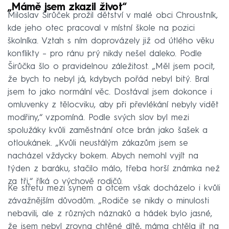
„Mámě jsem zkazil život“
Miloslav Širůček prožil dětství v malé obci Chroustník,
kde jeho otec pracoval v místní škole na pozici
školníka. Vztah s ním doprovázely již od útlého věku
konflikty – pro ránu prý nikdy nešel daleko. Podle
Širůčka šlo o pravidelnou záležitost. „Měl jsem pocit,
že bych to nebyl já, kdybych pořád nebyl bitý. Bral
jsem to jako normální věc. Dostával jsem dokonce i
omluvenky z tělocviku, aby při převlékání nebyly vidět
modřiny,“ vzpomíná. Podle svých slov byl mezi
spolužáky kvůli zaměstnání otce brán jako šašek a
otloukánek. „Kvůli neustálým zákazům jsem se
nacházel vždycky bokem. Abych nemohl vyjít na
týden z baráku, stačilo málo, třeba horší známka než
za tři,“ říká o výchově rodičů.
Ke střetu mezi synem a otcem však docházelo i kvůli
závažnějším důvodům. „Rodiče se nikdy o minulosti
nebavili, ale z různých náznaků a hádek bylo jasné,
že jsem nebyl zrovna chtěné dítě, máma chtěla jít na