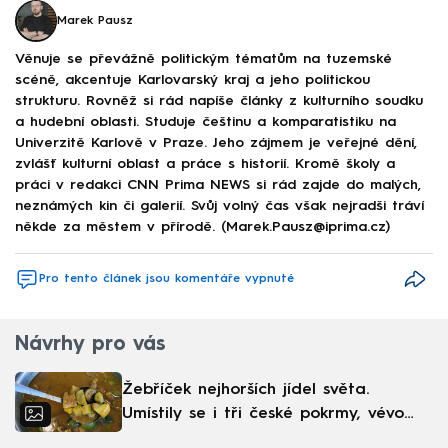
Marek Pausz
Věnuje se převážně politickým tématům na tuzemské
scéně, akcentuje Karlovarský kraj a jeho politickou
strukturu. Rovněž si rád napíše články z kulturního soudku
a hudební oblasti. Studuje češtinu a komparatistiku na
Univerzitě Karlově v Praze. Jeho zájmem je veřejné dění,
zvlášť kulturní oblast a práce s historií. Kromě školy a
práci v redakci CNN Prima NEWS si rád zajde do malých,
neznámých kin či galerií. Svůj volný čas však nejradši tráví
někde za městem v přírodě. (Marek.Pausz@iprima.cz)
Pro tento článek jsou komentáře vypnuté
Návrhy pro vás
Žebříček nejhorších jídel světa.
Umístily se i tři české pokrmy, vévodí
skandinávská kuchyně