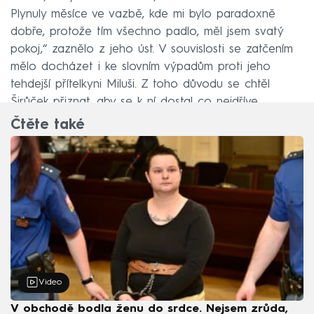
Plynuly měsíce ve vazbě, kde mi bylo paradoxně
dobře, protože tím všechno padlo, měl jsem svatý
pokoj,“ zaznělo z jeho úst. V souvislosti se zatčením
mělo docházet i ke slovním výpadům proti jeho
tehdejší přítelkyni Miluši. Z toho důvodu se chtěl
Širůček přiznat, aby se k ní dostal co nejdříve.
Čtěte také
Video
V obchodě bodla ženu do srdce. Nejsem zrůda,