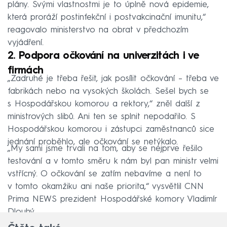
plány. Svými vlastnostmi je to úplně nová epidemie,
která proráží postinfekční i postvakcinační imunitu,“
reagovalo ministerstvo na obrat v předchozím
vyjádření.
2. Podpora očkování na univerzitách i ve
firmách
„Zadruhé je třeba řešit, jak posílit očkování – třeba ve
fabrikách nebo na vysokých školách. Sešel bych se
s Hospodářskou komorou a rektory,“ zněl další z
ministrových slibů. Ani ten se splnit nepodařilo. S
Hospodářskou komorou i zástupci zaměstnanců sice
jednání proběhlo, ale očkování se netýkalo.
„My sami jsme trvali na tom, aby se nejprve řešilo
testování a v tomto směru k nám byl pan ministr velmi
vstřícný. O očkování se zatím nebavíme a není to
v tomto okamžiku ani naše priorita,“ vysvětlil CNN
Prima NEWS prezident Hospodářské komory Vladimír
Dlouhý.