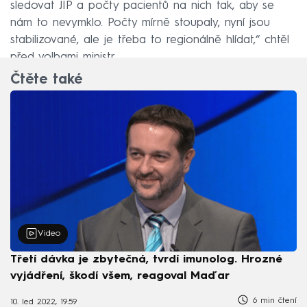
sledovat JIP a počty pacientů na nich tak, aby se
nám to nevymklo. Počty mírně stoupaly, nyní jsou
stabilizované, ale je třeba to regionálně hlídat,“ chtěl
před volbami ministr.
Čtěte také
Video
Třetí dávka je zbytečná, tvrdí imunolog. Hrozné
vyjádření, škodí všem, reagoval Maďar
6 min čtení
10. led 2022, 19:59