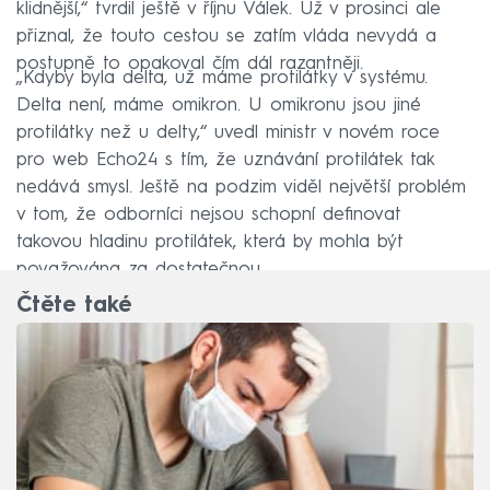
klidnější,“ tvrdil ještě v říjnu Válek. Už v prosinci ale
přiznal, že touto cestou se zatím vláda nevydá a
postupně to opakoval čím dál razantněji.
„Kdyby byla delta, už máme protilátky v systému.
Delta není, máme omikron. U omikronu jsou jiné
protilátky než u delty,“ uvedl ministr v novém roce
pro web Echo24 s tím, že uznávání protilátek tak
nedává smysl. Ještě na podzim viděl největší problém
v tom, že odborníci nejsou schopní definovat
takovou hladinu protilátek, která by mohla být
považována za dostatečnou.
Čtěte také