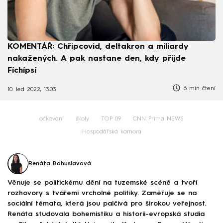
KOMENTÁŘ: Chřipcovid, deltakron a miliardy
nakažených. A pak nastane den, kdy přijde
Fíchípsí
6 min čtení
10. led 2022, 13:03
očkování
školy
TOP 09
CNN Prima NEWS
Hospodářská komora
Renáta Bohuslavová
Věnuje se politickému dění na tuzemské scéně a tvoří
rozhovory s tvářemi vrcholné politiky. Zaměřuje se na
sociální témata, která jsou palčivá pro širokou veřejnost.
Renáta studovala bohemistiku a historii-evropská studia