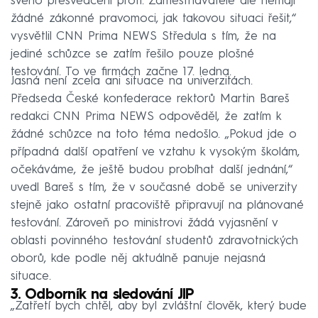
svého přesvědčení proti. Zaměstnavatelé ale nemají
žádné zákonné pravomoci, jak takovou situaci řešit,“
vysvětlil CNN Prima NEWS Středula s tím, že na
jediné schůzce se zatím řešilo pouze plošné
testování. To ve firmách začne 17. ledna.
Jasná není zcela ani situace na univerzitách.
Předseda České konfederace rektorů Martin Bareš
redakci CNN Prima NEWS odpověděl, že zatím k
žádné schůzce na toto téma nedošlo. „Pokud jde o
případná další opatření ve vztahu k vysokým školám,
očekáváme, že ještě budou probíhat další jednání,“
uvedl Bareš s tím, že v současné době se univerzity
stejně jako ostatní pracoviště připravují na plánované
testování. Zároveň po ministrovi žádá vyjasnění v
oblasti povinného testování studentů zdravotnických
oborů, kde podle něj aktuálně panuje nejasná
situace.
3. Odborník na sledování JIP
„Zatřetí bych chtěl, aby byl zvláštní člověk, který bude