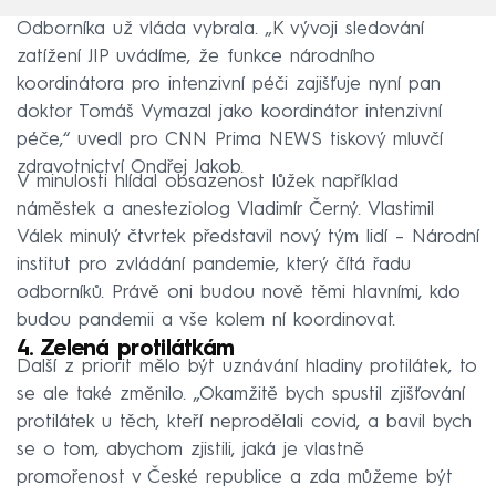
Odborníka už vláda vybrala. „K vývoji sledování
zatížení JIP uvádíme, že funkce národního
koordinátora pro intenzivní péči zajišťuje nyní pan
doktor Tomáš Vymazal jako koordinátor intenzivní
péče,“ uvedl pro CNN Prima NEWS tiskový mluvčí
zdravotnictví Ondřej Jakob.
V minulosti hlídal obsazenost lůžek například
náměstek a anesteziolog Vladimír Černý. Vlastimil
Válek minulý čtvrtek představil nový tým lidí –⁠ Národní
institut pro zvládání pandemie, který čítá řadu
odborníků. Právě oni budou nově těmi hlavními, kdo
budou pandemii a vše kolem ní koordinovat.
4. Zelená protilátkám
Další z priorit mělo být uznávání hladiny protilátek, to
se ale také změnilo. „Okamžitě bych spustil zjišťování
protilátek u těch, kteří neprodělali covid, a bavil bych
se o tom, abychom zjistili, jaká je vlastně
promořenost v České republice a zda můžeme být