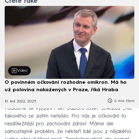
Čtěte také
Video
O povinném očkování rozhodne omikron. Má ho
už polovina nakažených v Praze, říká Hraba
6 min čtení
10. led 2022, 20:25
Podobně se vyjádřil i šéf odborů Josef Středula. „Nic
takového se zatím neřešilo. Pro nás je očkování to
nejdůležitější pro zachování zdraví. Máme ale
samozřejmě problém, že někteří lidé jsou z nějakého