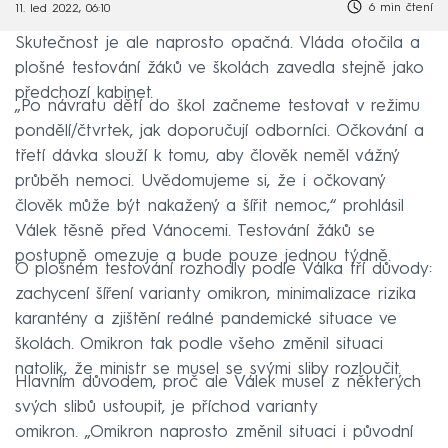
6 min čtení
11. led 2022, 06:10
Skutečnost je ale naprosto opačná. Vláda otočila a
plošné testování žáků ve školách zavedla stejně jako
předchozí kabinet.
„Po návratu dětí do škol začneme testovat v režimu
pondělí/čtvrtek, jak doporučují odborníci. Očkování a
třetí dávka slouží k tomu, aby člověk neměl vážný
průběh nemoci. Uvědomujeme si, že i očkovaný
člověk může být nakažený a šířit nemoc,“ prohlásil
Válek těsně před Vánocemi. Testování žáků se
postupně omezuje a bude pouze jednou týdně.
O plošném testování rozhodly podle Válka tří důvody:
zachycení šíření varianty omikron, minimalizace rizika
karantény a zjištění reálné pandemické situace ve
školách. Omikron tak podle všeho změnil situaci
natolik, že ministr se musel se svými sliby rozloučit.
Hlavním důvodem, proč ale Válek musel z některých
svých slibů ustoupit, je příchod varianty
omikron. „Omikron naprosto změnil situaci i původní