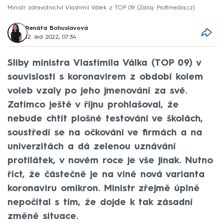
Ministr zdravotnictví Vlastimil Válek z TOP 09
Zdroj: Profimedia.cz
Renáta Bohuslavová
12. led 2022, 07:34
Sliby ministra Vlastimila Válka (TOP 09) v
souvislosti s koronavirem z období kolem
voleb vzaly po jeho jmenování za své.
Zatímco ještě v říjnu prohlašoval, že
nebude chtít plošné testování ve školách,
soustředí se na očkování ve firmách a na
univerzitách a dá zelenou uznávání
protilátek, v novém roce je vše jinak. Nutno
říct, že částečně je na vině nová varianta
koronaviru omikron. Ministr zřejmě úplně
nepočítal s tím, že dojde k tak zásadní
změně situace.