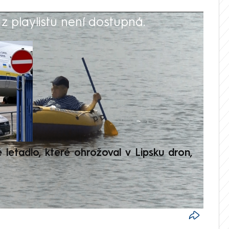
 playlistu není dostupná.
V
é letadlo, které ohrožoval v Lipsku dron,
Přilá
polit