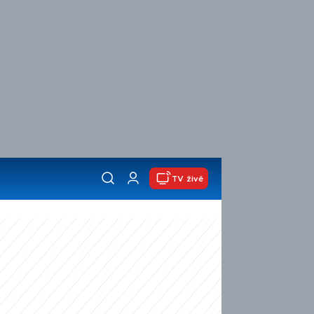
TV živě