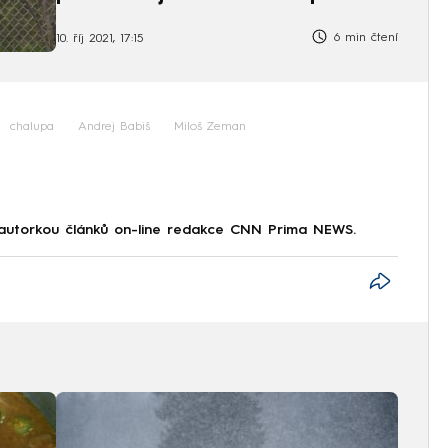
6 min čtení
10. říj 2021, 17:15
chalupa
Andrej Babiš
Miloš Zeman
 autorkou článků on-line redakce CNN Prima NEWS.