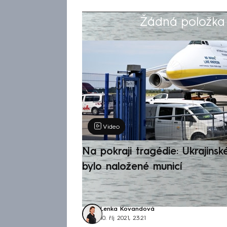
Žádná položka z
Výběr redakce
Video
Na pokraji tragédie: Ukrajinsk
bylo naložené municí
Lenka Kovandová
10. říj 2021, 23:21