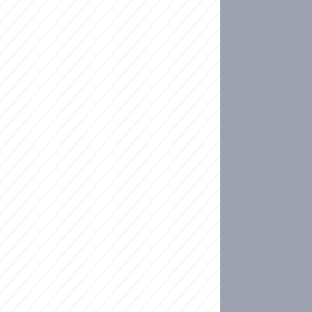
ideo
kat migranty do Česka? Sami by odešli, tvrdí exp
ické sebevraždě