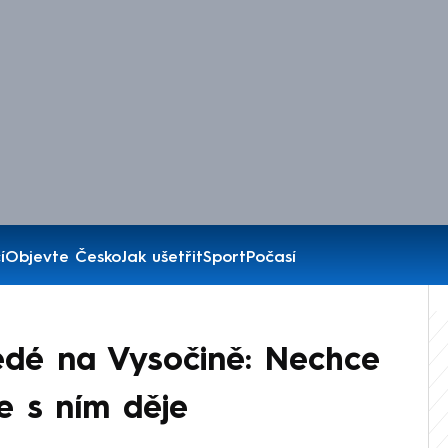
í
Objevte Česko
Jak ušetřit
Sport
Počasí
edé na Vysočině: Nechce
e s ním děje