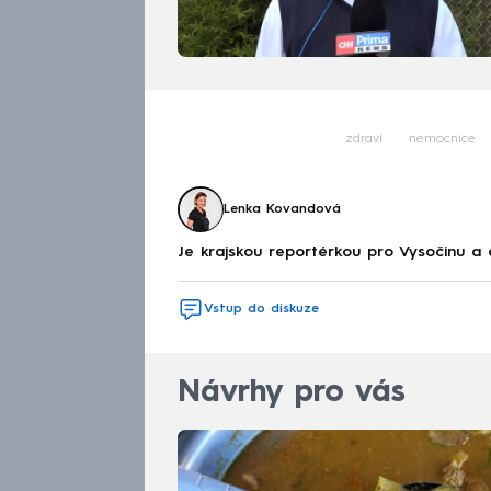
zdraví
nemocnice
Lenka Kovandová
Je krajskou reportérkou pro Vysočinu a
Vstup do diskuze
Návrhy pro vás