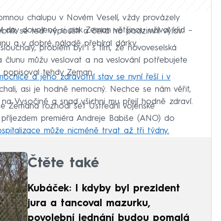
skromnou chalupu v Novém Veselí, vždy provázely
í dny dovolené si pak Zeman většinou užíval klid –
ybník se teď vypouští a čeká ho podzimní výlov.
lunu a v dobré náladě přebíral dárky.
louchaly, problém byl i s tím, že novoveselská
a člunu můžu veslovat a na veslování potřebujete
“ popisoval tehdy Zeman.
cnice a jeho zdravotní stav se nyní řeší i v
hali, asi je hodně nemocný. Nechce se nám věřit,
u na Vysočině a snad všichni mu přejí hodně zdraví.
še Zemana rozhodl šéf Ústřední vojenské
 příjezdem premiéra Andreje Babiše (ANO) do
ospitalizace může nicméně trvat až tři týdny.
Čtěte také
Kubáček: I kdyby byl prezident
jura a tancoval mazurku,
povolební jednání budou pomalá