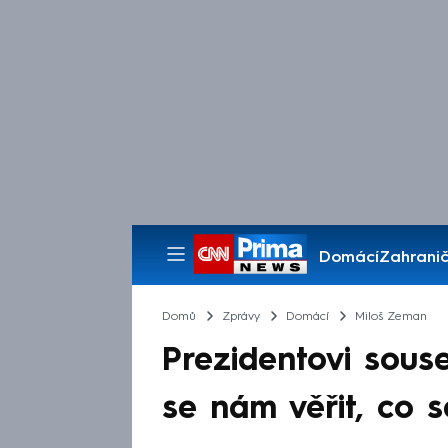
Domácí
Zahranič
Pořady
Domů
Zprávy
Domácí
Miloš Zeman
Prezidentovi sous
se nám věřit, co s