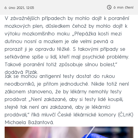
6 min čtení
6. úno 2021, 12:05
V závažnějších případech by mohlo dojít k poranění
mozkových plen, důsledkem čehož by mohlo dojít k
výtoku mozkomíšního moku. „Přepážka kosti mezi
dutinou nosní a mozkem je ale velmi pevná a
prorazit ji je opravdu těžké. S takovými případy se
setkáváme spíše u lidí, kteří mají psychické problémy.
Takové poranění totiž způsobuje silnou bolest,“
dodává Plzák.
Jak se mohou antigenní testy dostat do rukou
neodborníků, je přitom jednoduché. Nikde totiž není
zákonem stanoveno, že by lékárny nemohly testy
prodávat. „Není zakázané, aby si testy lidé koupili,
stejně tak není ani zakázané, aby je lékárníci
prodávali,“ říká mluvčí České lékárnické komory (ČLnK)
Michaela Bažantová.