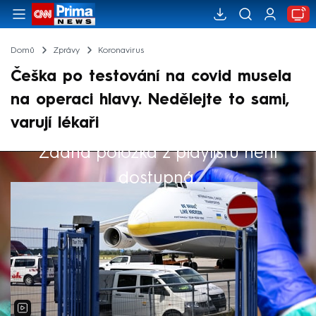
Domů
Zprávy
Koronavirus
Češka po testování na covid musela
na operaci hlavy. Nedělejte to sami,
varují lékaři
Žádná položka z playlistu není
Výběr redakce
dostupná.