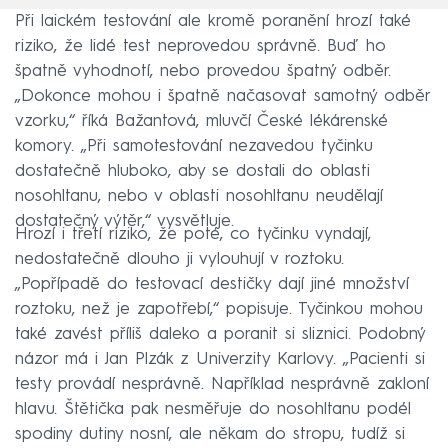
Při laickém testování ale kromě poranění hrozí také
riziko, že lidé test neprovedou správně. Buď ho
špatně vyhodnotí, nebo provedou špatný odběr.
„Dokonce mohou i špatně načasovat samotný odběr
vzorku,“ říká Bažantová, mluvčí České lékárenské
komory. „Při samotestování nezavedou tyčinku
dostatečně hluboko, aby se dostali do oblasti
nosohltanu, nebo v oblasti nosohltanu neudělají
dostatečný výtěr,“ vysvětluje.
Hrozí i třetí riziko, že poté, co tyčinku vyndají,
nedostatečně dlouho ji vylouhují v roztoku.
„Popřípadě do testovací destičky dají jiné množství
roztoku, než je zapotřebí,“ popisuje. Tyčinkou mohou
také zavést příliš daleko a poranit si sliznici. Podobný
názor má i Jan Plzák z Univerzity Karlovy. „Pacienti si
testy provádí nesprávně. Například nesprávně zakloní
hlavu. Štětička pak nesměřuje do nosohltanu podél
spodiny dutiny nosní, ale někam do stropu, tudíž si