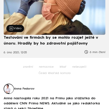
Video
Testování ve firmách by se mohlo rozjet ještě v
únoru. Hradily by ho zdravotní pojišťovny
6 min čtení
6. úno 2021, 12:05
zranění
nemocnice
lékař
nebezpečí
Česká lékařská komora
Anna Fedorov
Anna nastoupila roku 2021 na Primu jako stážistka do
oddělení CNN Prima NEWS. Aktuálně se jako redaktorka
stará o sekci Showtime.