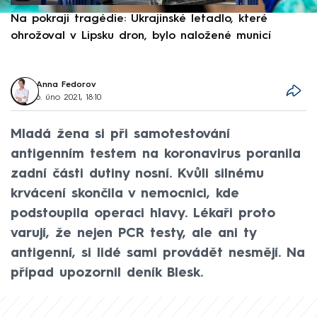
Na pokraji tragédie: Ukrajinské letadlo, které
P
ohrožoval v Lipsku dron, bylo naložené municí
e
Anna Fedorov
6. úno 2021, 18:10
Mladá žena si při samotestování
antigenním testem na koronavirus poranila
zadní části dutiny nosní. Kvůli silnému
krvácení skončila v nemocnici, kde
podstoupila operaci hlavy. Lékaři proto
varují, že nejen PCR testy, ale ani ty
antigenní, si lidé sami provádět nesmějí. Na
případ upozornil deník Blesk.