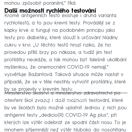
mohou způsobit poranění,“ říká.
Další možnosti rychlého testování
Kromě antigenních testů existuje i druhá varianta
rychlotestů, a to jsou krevní testy. Provádějí se z
kapky krve a fungují na podobném principu jako
testy pro diabetiky, které slouží k určování hladiny
cukru v krvi. „U těchto testů hrozí riziko, že ho
provedou příliš brzy po nákaze, a tudíž jim test
protilátky neukáže, a tak mohou být falešně ukolíbání
myšlenkou, že onemocnění COVID-19 nemají,“
vysvětluje Bažantová. Taková situace může nastat v
případě, že se v těle nestihly vytvořit protilátky, které
by se projevily v krevním testu.
Ministerstvo školství a ministerstvo zdravotnictví po
Failed to fetch
otevření škol zvažují i další možnosti testování, které
by ve školách bylo možné uplatnit. Jednou z nich jsou
antigenní testy „dedicio(R) COVID-19 Ag plus“, při
kterých lze výtěr odebrat ze spodní části nosu. To je
mnohem příjemnější než výtěr hluboko do nosohltanu.