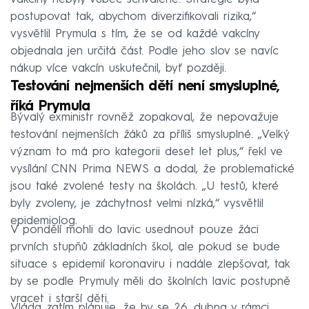
postupovat tak, abychom diverzifikovali rizika,“
vysvětlil Prymula s tím, že se od každé vakcíny
objednala jen určitá část. Podle jeho slov se navíc
nákup více vakcín uskutečnil, byť později.
Testování nejmenších dětí není smysluplné,
říká Prymula
Bývalý exministr rovněž zopakoval, že nepovažuje
testování nejmenších žáků za příliš smysluplné. „Velký
význam to má pro kategorii deset let plus,“ řekl ve
vysílání CNN Prima NEWS a dodal, že problematické
jsou také zvolené testy na školách. „U testů, které
byly zvoleny, je záchytnost velmi nízká,“ vysvětlil
epidemiolog.
V pondělí mohli do lavic usednout pouze žáci
prvních stupňů základních škol, ale pokud se bude
situace s epidemií koronaviru i nadále zlepšovat, tak
by se podle Prymuly měli do školních lavic postupně
vracet i starší děti.
Vláda zatím plánuje, že by se 26. dubna v rámci