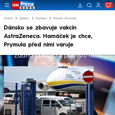
Domů
Zprávy
Domácí
Roman Prymula
Dánsko se zbavuje vakcín
AstraZeneca. Hamáček je chce,
Prymula před nimi varuje
Žádná položka z playlistu není
Výběr redakce
dostupná.