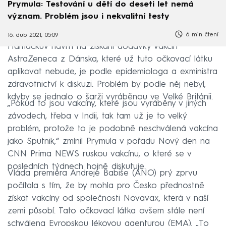
Prymula: Testování u dětí do deseti let nemá
význam. Problém jsou i nekvalitní testy
6 min čtení
16. dub 2021, 05:09
Hamáčkův návrh na získání dodávky vakcín
AstraZeneca z Dánska, které už tuto očkovací látku
aplikovat nebude, je podle epidemiologa a exministra
zdravotnictví k diskuzi. Problém by podle něj nebyl,
kdyby se jednalo o šarži vyráběnou ve Velké Británii.
„Pokud to jsou vakcíny, které jsou vyráběny v jiných
závodech, třeba v Indii, tak tam už je to velký
problém, protože to je podobně neschválená vakcína
jako Sputnik,“ zmínil Prymula v pořadu Nový den na
CNN Prima NEWS ruskou vakcínu, o které se v
posledních týdnech hojně diskutuje.
Vláda premiéra Andreje Babiše (ANO) prý zprvu
počítala s tím, že by mohla pro Česko přednostně
získat vakcíny od společnosti Novavax, která v naší
zemi působí. Tato očkovací látka ovšem stále není
schválena Evropskou lékovou agenturou (EMA). „To