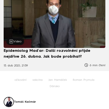
Video
Epidemiolog Maďar: Další rozvolnění přijde
nejdříve 26. dubna. Jak bude probíhat?
6 min čtení
15. dub 2021, 21:59
očkování
vakcína
Jan Hamáček
Roman Prymula
Dánsko
Tomáš Kačmár