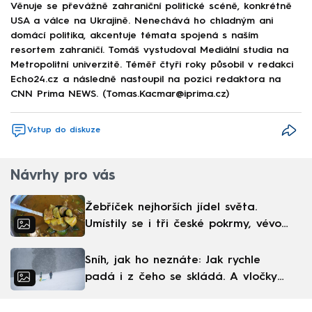
Věnuje se převážně zahraniční politické scéně, konkrétně
USA a válce na Ukrajině. Nenechává ho chladným ani
domácí politika, akcentuje témata spojená s naším
resortem zahraničí. Tomáš vystudoval Mediální studia na
Metropolitní univerzitě. Téměř čtyři roky působil v redakci
Echo24.cz a následně nastoupil na pozici redaktora na
CNN Prima NEWS. (Tomas.Kacmar@iprima.cz)
Vstup do diskuze
Návrhy pro vás
Žebříček nejhorších jídel světa.
Umístily se i tři české pokrmy, vévodí
skandinávská kuchyně
Sníh, jak ho neznáte: Jak rychle
padá i z čeho se skládá. A vločky
nejsou bílé