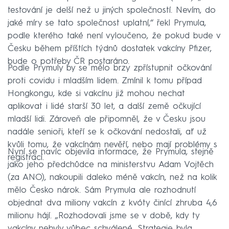
testování je delší než u jiných společností. Nevím, do
jaké míry se tato společnost uplatní,“ řekl Prymula,
podle kterého také není vyloučeno, že pokud bude v
Česku během příštích týdnů dostatek vakcíny Pfizer,
bude o potřeby ČR postaráno.
Podle Prymuly by se mělo brzy zpřístupnit očkování
proti covidu i mladším lidem. Zmínil k tomu případ
Hongkongu, kde si vakcínu již mohou nechat
aplikovat i lidé starší 30 let, a další země očkující
mladší lidi. Zároveň ale připomněl, že v Česku jsou
nadále senioři, kteří se k očkování nedostali, ať už
kvůli tomu, že vakcínám nevěří, nebo mají problémy s
Nyní se navíc objevila informace, že Prymula, stejně
registrací.
jako jeho předchůdce na ministerstvu Adam Vojtěch
(za ANO), nakoupili daleko méně vakcín, než na kolik
mělo Česko nárok. Sám Prymula ale rozhodnutí
objednat dva miliony vakcín z kvóty činící zhruba 4,6
milionu hájí. „Rozhodovali jsme se v době, kdy ty
vakcíny nebyly vůbec schválené. Strategie byla