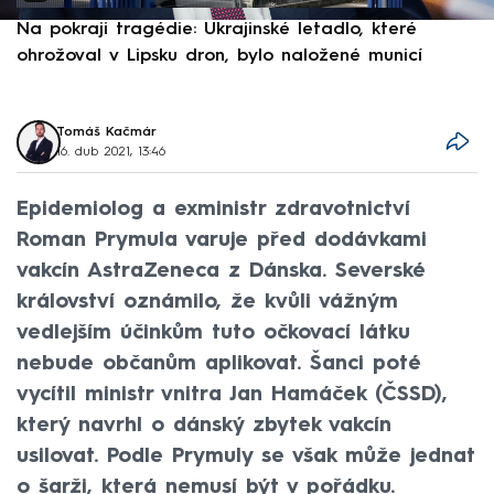
Na pokraji tragédie: Ukrajinské letadlo, které
P
ohrožoval v Lipsku dron, bylo naložené municí
e
Tomáš Kačmár
16. dub 2021, 13:46
Epidemiolog a exministr zdravotnictví
Roman Prymula varuje před dodávkami
vakcín AstraZeneca z Dánska. Severské
království oznámilo, že kvůli vážným
vedlejším účinkům tuto očkovací látku
nebude občanům aplikovat. Šanci poté
vycítil ministr vnitra Jan Hamáček (ČSSD),
který navrhl o dánský zbytek vakcín
usilovat. Podle Prymuly se však může jednat
o šarži, která nemusí být v pořádku.