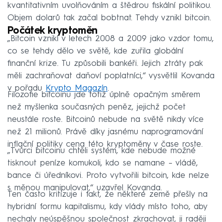
kvantitativním uvolňováním a štědrou fiskální politikou.
Objem dolarů tak začal bobtnat. Tehdy vznikl bitcoin.
Počátek kryptoměn
„Bitcoin vznikl v letech 2008 a 2009 jako vzdor tomu,
co se tehdy dělo ve světě, kde zuřila globální
finanční krize. Tu způsobili bankéři. Jejich ztráty pak
měli zachraňovat daňoví poplatníci,“ vysvětlil Kovanda
v pořadu
Krypto Magazín
.
Filozofie bitcoinu jde totiž úplně opačným směrem
než myšlenka současných peněz, jejichž počet
neustále roste. Bitcoinů nebude na světě nikdy více
než 21 milionů. Právě díky jasnému naprogramování
inflační politiky cena této kryptoměny v čase roste.
„Tvůrci bitcoinu chtěli systém, kde nebude možné
tisknout peníze komukoli, kdo se namane – vládě,
bance či úředníkovi. Proto vytvořili bitcoin, kde nelze
s měnou manipulovat,“ uzavřel Kovanda.
Ten často kritizuje i fakt, že některé země přešly na
hybridní formu kapitalismu, kdy vlády místo toho, aby
nechaly neúspěšnou společnost zkrachovat, ji raději