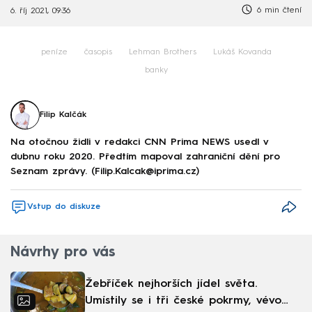
6 min čtení
6. říj 2021, 09:36
peníze
časopis
Lehman Brothers
Lukáš Kovanda
banky
Filip Kalčák
Na otočnou židli v redakci CNN Prima NEWS usedl v
dubnu roku 2020. Předtím mapoval zahraniční dění pro
Seznam zprávy. (Filip.Kalcak@iprima.cz)
Vstup do diskuze
Návrhy pro vás
Žebříček nejhorších jídel světa.
Umístily se i tři české pokrmy, vévodí