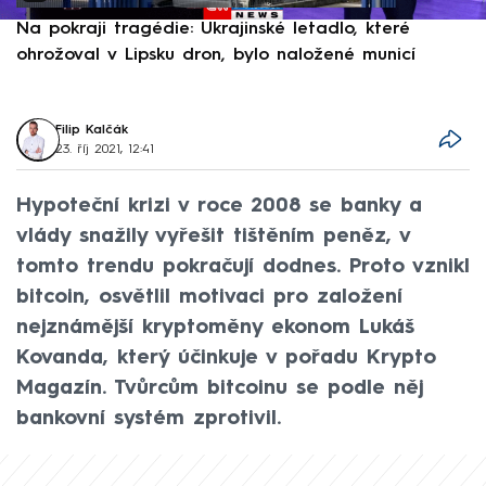
Na pokraji tragédie: Ukrajinské letadlo, které
P
ohrožoval v Lipsku dron, bylo naložené municí
e
Filip Kalčák
23. říj 2021, 12:41
Hypoteční krizi v roce 2008 se banky a
vlády snažily vyřešit tištěním peněz, v
tomto trendu pokračují dodnes. Proto vznikl
bitcoin, osvětlil motivaci pro založení
nejznámější kryptoměny ekonom Lukáš
Kovanda, který účinkuje v pořadu Krypto
Magazín. Tvůrcům bitcoinu se podle něj
bankovní systém zprotivil.