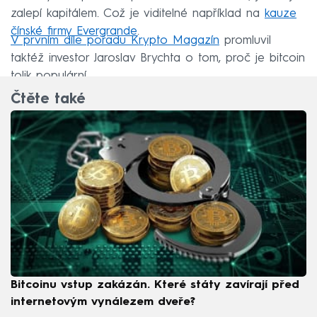
zalepí kapitálem. Což je viditelné například na
kauze
čínské firmy Evergrande
.
V prvním díle pořadu Krypto Magazín
promluvil
taktéž investor Jaroslav Brychta o tom, proč je bitcoin
tolik populární.
Čtěte také
Bitcoinu vstup zakázán. Které státy zavírají před
internetovým vynálezem dveře?