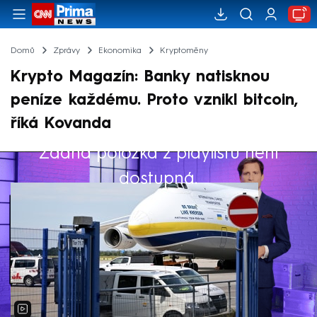
Domů
Zprávy
Ekonomika
Kryptoměny
Krypto Magazín: Banky natisknou
peníze každému. Proto vznikl bitcoin,
říká Kovanda
Žádná položka z playlistu není
Výběr redakce
dostupná.