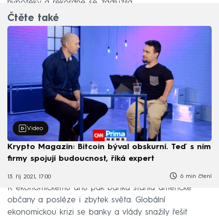
hypotéky a rekordně se zadlužila.
Čtěte také
Video
Krypto Magazín: Bitcoin býval obskurní. Teď s ním
firmy spojují budoucnost, říká expert
6 min čtení
13. říj 2021, 17:00
K ekonomickému dnu pak banka stáhla americké
občany a posléze i zbytek světa. Globální
ekonomickou krizi se banky a vlády snažily řešit