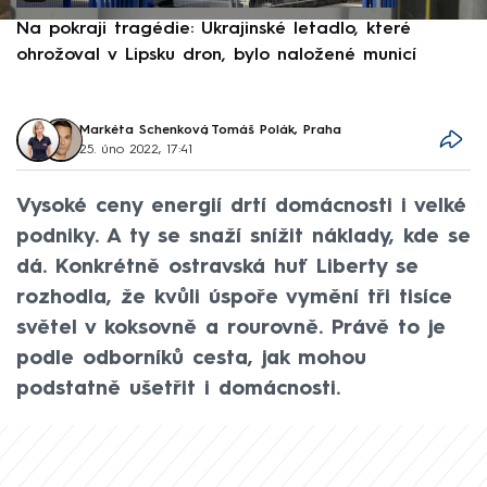
Na pokraji tragédie: Ukrajinské letadlo, které
P
ohrožoval v Lipsku dron, bylo naložené municí
e
Markéta Schenková
,
Tomáš Polák, Praha
25. úno 2022, 17:41
Vysoké ceny energií drtí domácnosti i velké
podniky. A ty se snaží snížit náklady, kde se
dá. Konkrétně ostravská huť Liberty se
rozhodla, že kvůli úspoře vymění tři tisíce
světel v koksovně a rourovně. Právě to je
podle odborníků cesta, jak mohou
podstatně ušetřit i domácnosti.