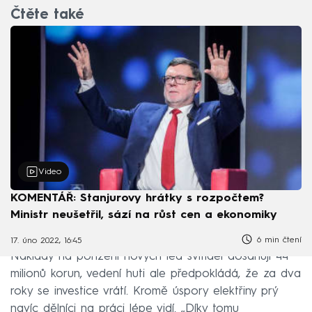
Čtěte také
Video
KOMENTÁŘ: Stanjurovy hrátky s rozpočtem?
Ministr neušetřil, sází na růst cen a ekonomiky
6 min čtení
17. úno 2022, 16:45
Náklady na pořízení nových led svítidel dosahují 44
milionů korun, vedení huti ale předpokládá, že za dva
roky se investice vrátí. Kromě úspory elektřiny prý
navíc dělníci na práci lépe vidí. „Díky tomu