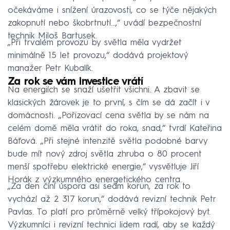
očekáváme i snížení úrazovosti, co se týče nějakých
zakopnutí nebo škobrtnutí…,“ uvádí bezpečnostní
technik Miloš Bartusek.
„Při trvalém provozu by světla měla vydržet
minimálně 15 let provozu,“ dodává projektový
manažer Petr Kubalík.
Za rok se vám investice vrátí
Na energiích se snaží ušetřit všichni. A zbavit se
klasických žárovek je to první, s čím se dá začít i v
domácnosti. „Pořizovací cena světla by se nám na
celém domě měla vrátit do roka, snad,“ tvrdí Kateřina
Báťová. „Při stejné intenzitě světla podobné barvy
bude mít nový zdroj světla zhruba o 80 procent
menší spotřebu elektrické energie,“ vysvětluje Jiří
Horák z výzkumného energetického centra.
„Za den činí úspora asi sedm korun, za rok to
vychází až 2 317 korun,“ dodává revizní technik Petr
Pavlas. To platí pro průměrně velký třípokojový byt.
Výzkumníci i revizní technici lidem radí, aby se každý