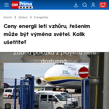
Domů
Zprávy
Energetika
Ceny energií letí vzhůru, řešením
může být výměna světel. Kolik
ušetříte?
Žádná položka z playlistu není
Výběr redakce
dostupná.