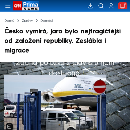
Domů
Zprávy
Domácí
Česko vymírá, jaro bylo nejtragičtější
od založení republiky. Zeslábla i
migrace
Žádná položka z playlistu není
Výběr redakce
dostupná.