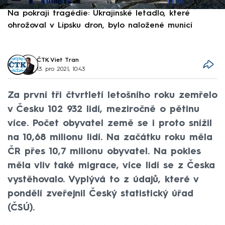
Na pokraji tragédie: Ukrajinské letadlo, které
P
ohrožoval v Lipsku dron, bylo naložené municí
e
ČTK
,
Viet Tran
13. pro 2021, 10:43
Za první tři čtvrtletí letošního roku zemřelo
v Česku 102 932 lidí, meziročně o pětinu
více. Počet obyvatel země se i proto snížil
na 10,68 milionu lidí. Na začátku roku měla
ČR přes 10,7 milionu obyvatel. Na pokles
měla vliv také migrace, více lidí se z Česka
vystěhovalo. Vyplývá to z údajů, které v
pondělí zveřejnil Český statistický úřad
(ČSÚ).