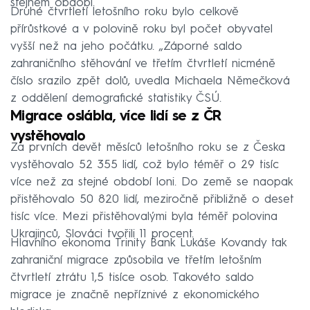
stejném období.
Druhé čtvrtletí letošního roku bylo celkově
přírůstkové a v polovině roku byl počet obyvatel
vyšší než na jeho počátku. „Záporné saldo
zahraničního stěhování ve třetím čtvrtletí nicméně
číslo srazilo zpět dolů, uvedla Michaela Němečková
z oddělení demografické statistiky ČSÚ.
Migrace oslábla, více lidí se z ČR
vystěhovalo
Za prvních devět měsíců letošního roku se z Česka
vystěhovalo 52 355 lidí, což bylo téměř o 29 tisíc
více než za stejné období loni. Do země se naopak
přistěhovalo 50 820 lidí, meziročně přibližně o deset
tisíc více. Mezi přistěhovalými byla téměř polovina
Ukrajinců, Slováci tvořili 11 procent.
Hlavního ekonoma Trinity Bank Lukáše Kovandy tak
zahraniční migrace způsobila ve třetím letošním
čtvrtletí ztrátu 1,5 tisíce osob. Takovéto saldo
migrace je značně nepříznivé z ekonomického