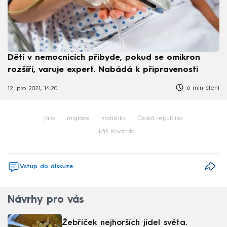
Dětí v nemocnicích přibyde, pokud se omikron
rozšíří, varuje expert. Nabádá k připravenosti
6 min čtení
12. pro 2021, 14:20
jaro
migrace
statistiky
Česká republika
Lukáš Kovanda
Vstup do diskuze
Návrhy pro vás
Žebříček nejhorších jídel světa.