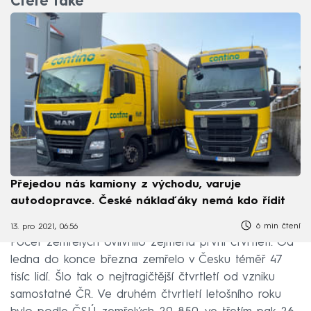
Čtěte také
Přejedou nás kamiony z východu, varuje
autodopravce. České náklaďáky nemá kdo řídit
6 min čtení
13. pro 2021, 06:56
Počet zemřelých ovlivnilo zejména první čtvrtletí. Od
ledna do konce března zemřelo v Česku téměř 47
tisíc lidí. Šlo tak o nejtragičtější čtvrtletí od vzniku
samostatné ČR. Ve druhém čtvrtletí letošního roku