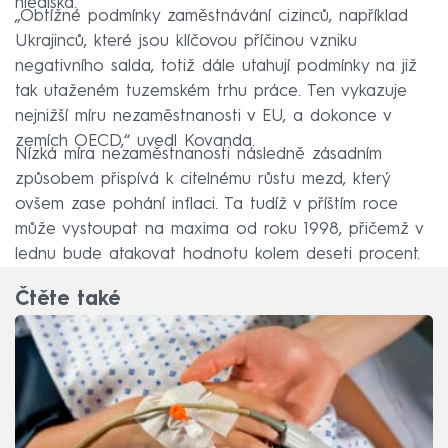
hlediska.
„Obtížné podmínky zaměstnávání cizinců, například
Ukrajinců, které jsou klíčovou příčinou vzniku
negativního salda, totiž dále utahují podmínky na již
tak utaženém tuzemském trhu práce. Ten vykazuje
nejnižší míru nezaměstnanosti v EU, a dokonce v
zemích OECD,“ uvedl Kovanda.
Nízká míra nezaměstnanosti následně zásadním
způsobem přispívá k citelnému růstu mezd, který
ovšem zase pohání inflaci. Ta tudíž v příštím roce
může vystoupat na maxima od roku 1998, přičemž v
lednu bude atakovat hodnotu kolem deseti procent.
Čtěte také