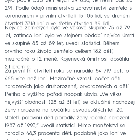
bylo podle ČSÚ zemřelých 29 850, ve třetím pak 26
291. Podle údajů ministerstva zdravotnictví zemřelo s
koronavirem v prvním čtvrtletí 15 105 lidí, ve druhém
čtvrtletí 3318 lidí a ve třetím čtvrtletí 89 lidí.
Nejvíce zemřelých bylo ve věkové skupině 75 až 79
let, zatímco loni bylo ve stejném období nejvíce úmrtí
ve skupině 85 až 89 let, uvedli statistici. Během
prvního roku života zemřelo celkem 182 dětí,
meziročně o 12 méně. Kojenecká úmrtnost dosáhla
2,1 promile.
Za první tři čtvrtletí roku se narodilo 84 719 dětí, o
465 více než loni. Meziročně vzrostl počet dětí
narozených jako druhorozené, prvorozených a dětí
třetího a vyššího pořadí naopak ubylo. „Ve věku
nejvyšší plodnosti (28 až 31 let) se aktuálně nacházejí
ženy narozené na počátku devadesátých let 20.
století, polovinu dětí porodily ženy ročníků narození
1987 až 1993,“ uvedli statistici. Mimo manželství se
narodilo 48,3 procenta dětí, podobně jako loni ve