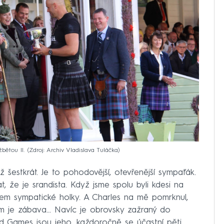
bětou II.
Zdroj: Archiv Vladislava Tuláčka
 šestkrát. Je to pohodovější, otevřenější sympaťák.
 že je srandista. Když jsme spolu byli kdesi na
kem sympatické holky. A Charles na mě pomrknul,
m je zábava... Navíc je obrovsky zažraný do
nd Games jsou jeho, každoročně se účastní pěti,