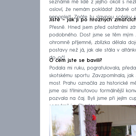
seznámili mě lidé z jejího okolí s 
osloví, že nemám pokládat žádné otá
nepopletl. Znáte tu slavnou scénku 
Jistě – jak ji po hrozných zmatcíc
Přesně. Hned jsem před ostatními zá
podobného. Dost jsme se těm mým z
ohromně příjemné, zblízka dělala doj
postavy než já, jak ale stála v altán
do očí.
O čem jste se bavili?
Podala mi ruku, pogratulovala, předa
skotskému sportu. Zavzpomínala, jak s
most. Prahu označila za historické m
jsme asi tříminutovou formálnější ko
pozvala na čaj. Byli jsme při jejím cu
seznámil i s Charlesem.