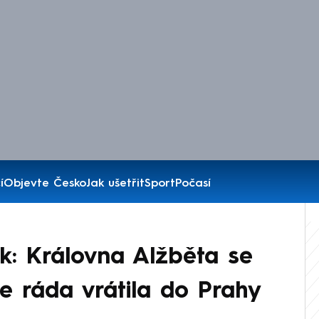
í
Objevte Česko
Jak ušetřit
Sport
Počasí
ek: Královna Alžběta se
se ráda vrátila do Prahy