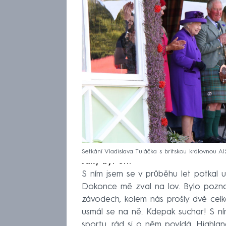
Setkání Vladislava Tuláčka s britskou královnou Alž
Jaký byl on?
S ním jsem se v průběhu let potkal už
Dokonce mě zval na lov. Bylo poznat,
závodech, kolem nás prošly dvě cel
usmál se na ně. Kdepak suchar! S ní
sportu, rád si o něm povídá. Highla