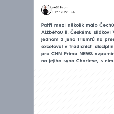
Lukáš Hron
12. zář 2022, 12:19
Patří mezi několik málo Čechů,
Alžbětou II. Českému silákovi 
jednom z jeho triumfů na pres
exceloval v tradičních discipl
pro CNN Prima NEWS vzpomíná
na jejího syna Charlese, s ní