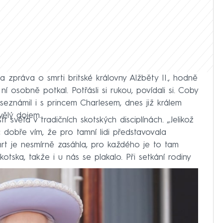
a zpráva o smrti britské královny Alžběty II., hodně
 ní osobně potkal. Potřásli si rukou, povídali si. Coby
eznámil i s princem Charlesem, dnes již králem
vělý dojem.
tr světa v tradičních skotských disciplínách. „Jelikož
 dobře vím, že pro tamní lidi představovala
 smrt je nesmírně zasáhla, pro každého je to tam
tska, takže i u nás se plakalo. Při setkání rodiny