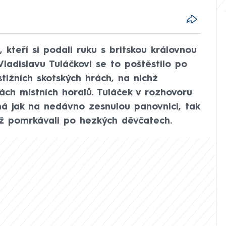
 kteří si podali ruku s britskou královnou
Vladislavu Tuláčkovi se to poštěstilo po
tižních skotských hrách, na nichž
ínách místních horalů. Tuláček v rozhovoru
 jak na nedávno zesnulou panovnici, tak
mž pomrkávali po hezkých děvčatech.