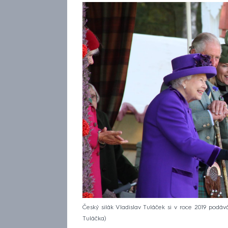
Český silák Vladislav Tuláček si v roce 2019 podáv
Tuláčka