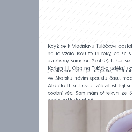
Když se k Vladislavu Tuláčkovi dostal
ho to vzalo. Jsou to tři roky, co se s
uznávaný šampion Skotských her se s
Karlem III. Oba na Tuláčka udělali sk
„Královnina smrt je tragédie,“ míní mis
ve Skotsku trávím spoustu času, moc
Alžběta II. srdcovou záležitost. Její
osobní věc. Sám mám přítelkyni ze Sko
padla celá skotská.“