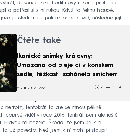
 vyhrát, dokonce jsem hodil nový rekord; proto mě
pil a potřásl si s ní rukou. Když to řeknu hloupě,
jako poslednímu – pak už přišel covid, následně její
Čtěte také
Ikonické snímky královny:
Umazaná od oleje či v koňském
sedle, těžkosti zaháněla smíchem
6 min čtení
9. zář 2022, 12:44
řed ní předstupoval?
ec netrpím, tentokrát to ale se mnou pěkně
h poprvé viděl v roce 2016, tenkrát jsem ale ještě
il. Hlavou mi běželo: Škoda, že jsem se k ní
mi to už povedlo. Než jsem k ní mohl přistoupit,