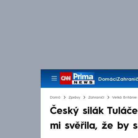
Domácí
Zahranič
Pořady
Domů
Zprávy
Zahraničí
Velká Británie
Český silák Tuláč
mi svěřila, že by 