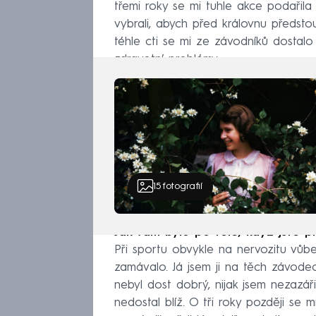
třemi roky se mi tuhle akce podařila
vybrali, abych před královnu předstou
téhle cti se mi ze závodníků dostalo 
zdravotní problémy.
15
fotografií
Jak vám bylo po těle, když jste p
Při sportu obvykle na nervozitu vůb
zamávalo. Já jsem ji na těch závodec
nebyl dost dobrý, nijak jsem nezazář
nedostal blíž. O tři roky později se 