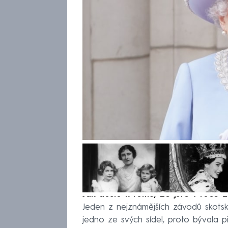
Jak došlo k tomu, že jste v roce 2
Jeden z nejznámějších závodů skots
jedno ze svých sídel, proto bývala