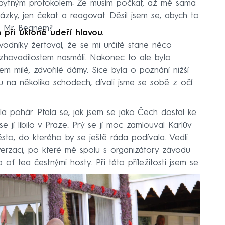
nezbytným protokolem: Že musím počkat, až mě sama
zky, jen čekat a reagovat. Děsil jsem se, abych to
s Mr. Beanem?
h při úkloně udeří hlavou.
vodníky žertoval, že se mi určitě stane něco
hovadilostem nasmáli. Nakonec to ale bylo
em milé, zdvořilé dámy. Sice byla o poznání nižší
ku na několika schodech, dívali jsme se sobě z očí
la pohár. Ptala se, jak jsem se jako Čech dostal ke
e jí líbilo v Praze. Prý se jí moc zamlouval Karlův
ěsto, do kterého by se ještě ráda podívala. Vedli
nverzaci, po které mě spolu s organizátory závodu
p of tea čestnými hosty. Při této příležitosti jsem se