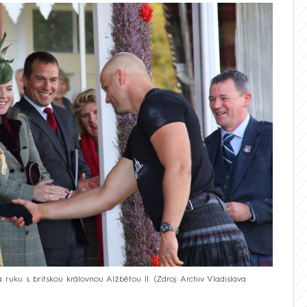
á ruku s britskou královnou Alžbětou II.
Zdroj: Archiv Vladislava