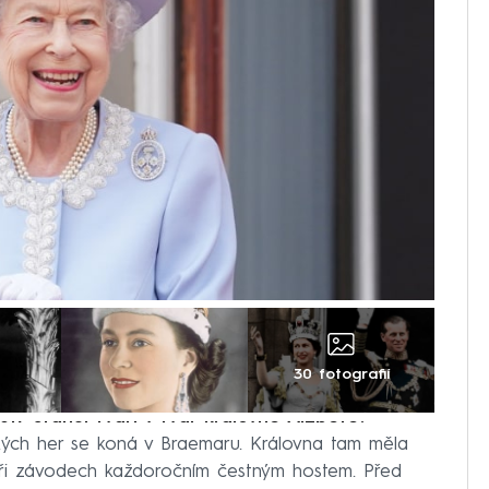
30 fotografií
019 stanul tváří v tvář královně Alžbětě?
kých her se koná v Braemaru. Královna tam měla
 při závodech každoročním čestným hostem. Před