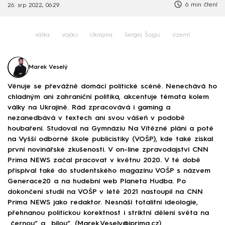
6 min čtení
26. srp 2022, 06:29
válka
vojáci
Ukrajina
Sergej Šojgu
území
Marek Veselý
Věnuje se převážně domácí politické scéně. Nenechává ho
chladným ani zahraniční politika, akcentuje témata kolem
války na Ukrajině. Rád zpracovává i gaming a
nezanedbává v textech ani svou vášeň v podobě
houbaření. Studoval na Gymnáziu Na Vítězné pláni a poté
na Vyšší odborné škole publicistiky (VOŠP), kde také získal
první novinářské zkušenosti. V on-line zpravodajství CNN
Prima NEWS začal pracovat v květnu 2020. V té době
přispíval také do studentského magazínu VOŠP s názvem
Generace20 a na hudební web Planeta Hudba. Po
dokončení studií na VOŠP v létě 2021 nastoupil na CNN
Prima NEWS jako redaktor. Nesnáší totalitní ideologie,
přehnanou politickou korektnost i striktní dělení světa na
„černou“ a „bílou“. (Marek.Vesely@iprima.cz)