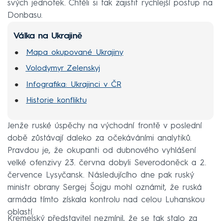
svých jednotek. Chtěli si tak zajistit rychlejší postup na
Donbasu.
Válka na Ukrajině
Mapa okupované Ukrajiny
Volodymyr Zelenskyj
Infografika: Ukrajinci v ČR
Historie konfliktu
Jenže ruské úspěchy na východní frontě v poslední
době zůstávají daleko za očekáváními analytiků.
Pravdou je, že okupanti od dubnového vyhlášení
velké ofenzivy 23. června dobyli Severodoněck a 2.
července Lysyčansk. Následujícího dne pak ruský
ministr obrany Sergej Šojgu mohl oznámit, že ruská
armáda tímto získala kontrolu nad celou Luhanskou
oblastí.
Kremelský představitel nezmínil, že se tak stalo za