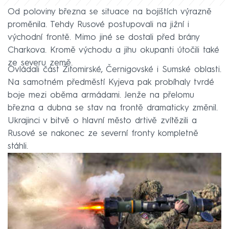
Od poloviny března se situace na bojištích výrazně
proměnila. Tehdy Rusové postupovali na jižní i
východní frontě. Mimo jiné se dostali před brány
Charkova. Kromě východu a jihu okupanti útočili také
ze severu země.
Ovládali část Žitomirské, Černigovské i Sumské oblasti.
Na samotném předměstí Kyjeva pak probíhaly tvrdé
boje mezi oběma armádami. Jenže na přelomu
března a dubna se stav na frontě dramaticky změnil.
Ukrajinci v bitvě o hlavní město drtivě zvítězili a
Rusové se nakonec ze severní fronty kompletně
stáhli.