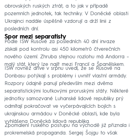
obrovských ruských ztrát, a to jak v případě
pozemních jednotek, tak techniky. V Doněcké oblasti
Ukrajinci nadále úspěšně vzdorují a drží linii z
posledních dní.
Spor mezi separatisty
Podle ISW Rusové za posledních 40 dní invaze
získali pod kontrolu asi 450 kilometrů čtverečních
nového území. Zhruba stejnou rozlohu má Andorra –
malý stát, který lze najít mezi Francií a Španělskem.
ISW rovněž dříve v srpnu uvedl, že se Rusové na
Donbasu potýkají s problémy i uvnitř vlastní armády.
Rozpory údajně panují především mezi dvěma
separatistickými loutkovými proruskými státy. Některé
jednotky samozvané Luhanské lidové republiky prý
odmítají pokračovat ve vyčerpávajících bojích s
ukrajinskou armádou v Doněcké oblasti, kde byla
vyhlášena Doněcká lidová republika.
Zpomalení ruského postupu na východě již přiznala i
prokremelská propaganda. Sergej Šojgu to však