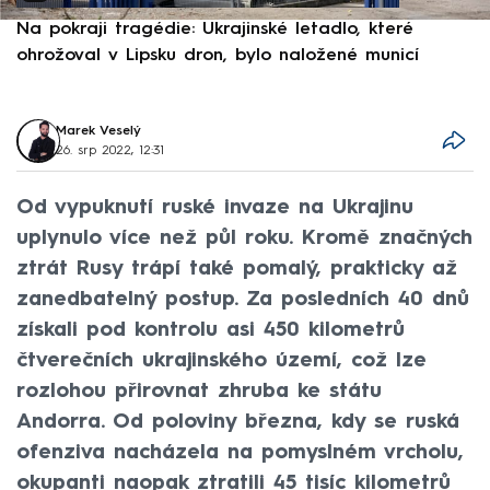
Na pokraji tragédie: Ukrajinské letadlo, které
P
ohrožoval v Lipsku dron, bylo naložené municí
e
Marek Veselý
26. srp 2022, 12:31
Od vypuknutí ruské invaze na Ukrajinu
uplynulo více než půl roku. Kromě značných
ztrát Rusy trápí také pomalý, prakticky až
zanedbatelný postup. Za posledních 40 dnů
získali pod kontrolu asi 450 kilometrů
čtverečních ukrajinského území, což lze
rozlohou přirovnat zhruba ke státu
Andorra. Od poloviny března, kdy se ruská
ofenziva nacházela na pomyslném vrcholu,
okupanti naopak ztratili 45 tisíc kilometrů