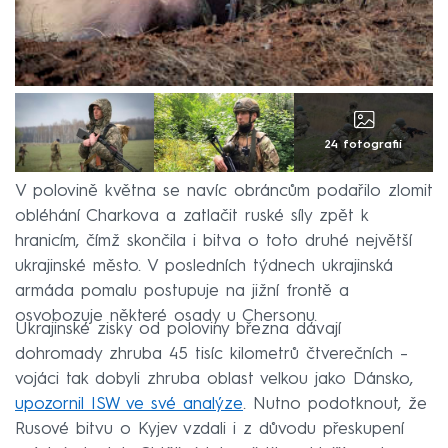
24 fotografií
V polovině května se navíc obráncům podařilo zlomit
obléhání Charkova a zatlačit ruské síly zpět k
hranicím, čímž skončila i bitva o toto druhé největší
ukrajinské město. V posledních týdnech ukrajinská
armáda pomalu postupuje na jižní frontě a
osvobozuje některé osady u Chersonu.
Ukrajinské zisky od poloviny března dávají
dohromady zhruba 45 tisíc kilometrů čtverečních –
vojáci tak dobyli zhruba oblast velkou jako Dánsko,
upozornil ISW ve své analýze
. Nutno podotknout, že
Rusové bitvu o Kyjev vzdali i z důvodu přeskupení