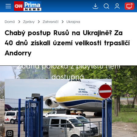
Domů
Zprávy
Zahraničí
Ukrajina
Chabý postup Rusů na Ukrajině? Za
40 dnů získali území velikosti trpasličí
Andorry
Žádná položka z playlistu není
Výběr redakce
dostupná.