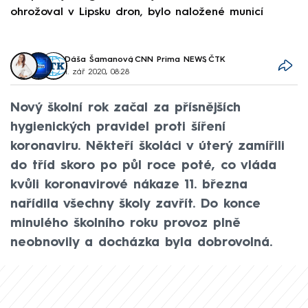
ohrožoval v Lipsku dron, bylo naložené municí
e
Dáša Šamanová
,
CNN Prima NEWS
,
ČTK
1. zář 2020, 08:28
Nový školní rok začal za přísnějších
hygienických pravidel proti šíření
koronaviru. Někteří školáci v úterý zamířili
do tříd skoro po půl roce poté, co vláda
kvůli koronavirové nákaze 11. března
nařídila všechny školy zavřít. Do konce
minulého školního roku provoz plně
neobnovily a docházka byla dobrovolná.