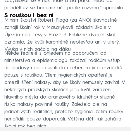
zabydlovat se v naší třídě a od pátku nebo od
pondělí už se budeme učit podle rozvrhu,“ upřesnila.
S rouškou i bez ní
Ministr školství Robert Plaga (za ANO) slavnostně
zahájil školní rok v Masarykově základní škole v
Újezdu nad Lesy v Praze 9. Přibližně dvacet škol
oznámilo, že kvůli karanténě neotevřou ani v úterý.
Výuka v nich začala na dálku.
Někde ředitelé s ohledem na doporučení od
ministerstva a epidemiologů zakázali rodičům vstup
do budovy nebo pustili do učeben rodiče prvňáčků
pouze s rouškou. Cílem hygienických opatření je
omezit šíření nákazy, aby se školy nemusely zavírat. V
některých pražských školách jsou kvůli zařazení
hlavního města do oranžového (druhého) stupně
rizika nákazy povinné roušky. Záleželo ale na
jednotlivých ředitelích, protože hygienici zatím roušky
nenařídili, pouze doporučili. Většina dětí tak zahájila
školní rok bez nich.