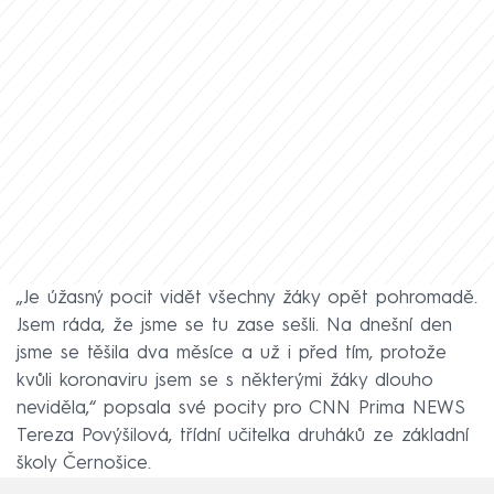
„Je úžasný pocit vidět všechny žáky opět pohromadě.
Jsem ráda, že jsme se tu zase sešli. Na dnešní den
jsme se těšila dva měsíce a už i před tím, protože
kvůli koronaviru jsem se s některými žáky dlouho
neviděla,“ popsala své pocity pro CNN Prima NEWS
Tereza Povýšilová, třídní učitelka druháků ze základní
školy Černošice.