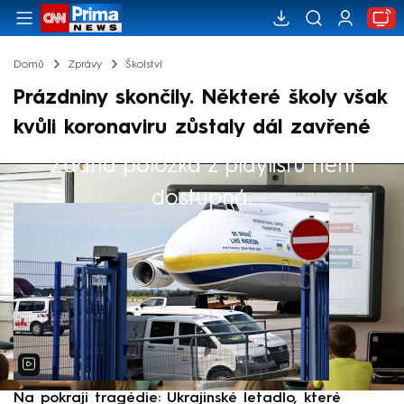
Domů
Zprávy
Školství
Prázdniny skončily. Některé školy však
kvůli koronaviru zůstaly dál zavřené
Žádná položka z playlistu není
Výběr redakce
dostupná.
Na pokraji tragédie: Ukrajinské letadlo, které
P