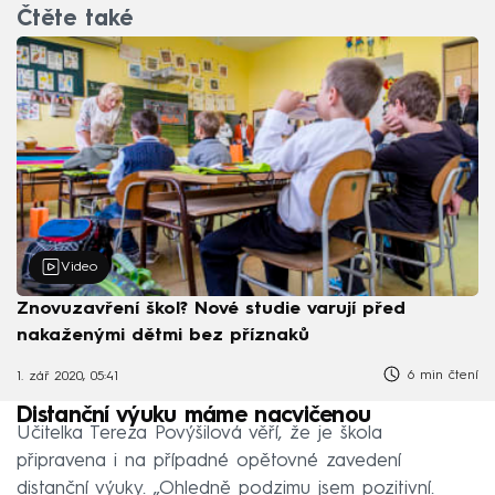
Čtěte také
Video
Znovuzavření škol? Nové studie varují před
nakaženými dětmi bez příznaků
6 min čtení
1. zář 2020, 05:41
Distanční výuku máme nacvičenou
Učitelka Tereza Povýšilová věří, že je škola
připravena i na případné opětovné zavedení
distanční výuky. „Ohledně podzimu jsem pozitivní.