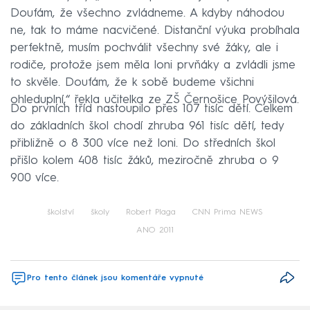
Doufám, že všechno zvládneme. A kdyby náhodou
ne, tak to máme nacvičené. Distanční výuka probíhala
perfektně, musím pochválit všechny své žáky, ale i
rodiče, protože jsem měla loni prvňáky a zvládli jsme
to skvěle. Doufám, že k sobě budeme všichni
ohleduplní,“ řekla učitelka ze ZŠ Černošice Povýšilová.
Do prvních tříd nastoupilo přes 107 tisíc dětí. Celkem
do základních škol chodí zhruba 961 tisíc dětí, tedy
přibližně o 8 300 více než loni. Do středních škol
přišlo kolem 408 tisíc žáků, meziročně zhruba o 9
900 více.
školství
školy
Robert Plaga
CNN Prima NEWS
ANO 2011
Pro tento článek jsou komentáře vypnuté