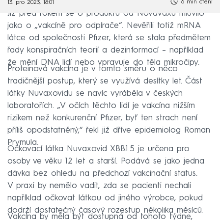
6 min čtení
13. pro 2023, 18:01
Již před rokem se o produktu od Novavaxu mluvilo
jako o „vakcíně pro odpírače“. Nevěřili totiž mRNA
látce od společnosti Pfizer, která se stala předmětem
řady konspiračních teorií a dezinformací – například
že mění DNA lidí nebo vpravuje do těla mikročipy.
Proteinová vakcína je v tomto směru o něco
tradičnější postup, který se využívá desítky let. Část
látky Nuvaxovidu se navíc vyráběla v českých
laboratořích. „V očích těchto lidí je vakcína nižším
rizikem než konkurenční Pfizer, byť ten strach není
příliš opodstatněný,“ řekl již dříve epidemiolog Roman
Prymula.
Očkovací látka Nuvaxovid XBB.1.5 je určena pro
osoby ve věku 12 let a starší. Podává se jako jedna
dávka bez ohledu na předchozí vakcinační status.
V praxi by nemělo vadit, zda se pacienti nechali
například očkovat látkou od jiného výrobce, pokud
dodrží dostatečný časový rozestup několika měsíců.
Vakcína by měla být dostupná od tohoto týdne,