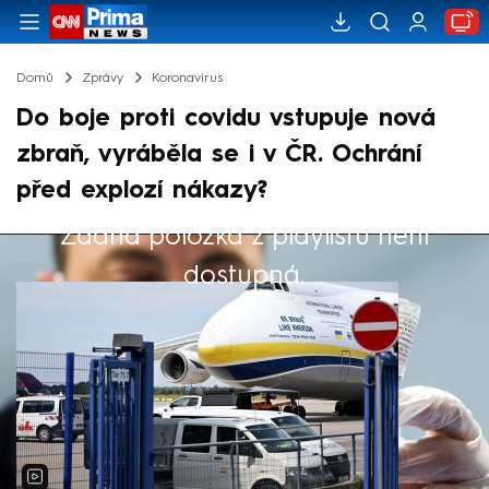
Domů
Zprávy
Koronavirus
Do boje proti covidu vstupuje nová
zbraň, vyráběla se i v ČR. Ochrání
před explozí nákazy?
Žádná položka z playlistu není
Výběr redakce
dostupná.