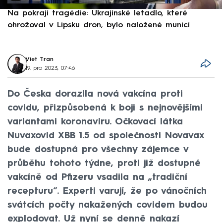
Na pokraji tragédie: Ukrajinské letadlo, které
P
ohrožoval v Lipsku dron, bylo naložené municí
e
Viet Tran
19. pro 2023, 07:46
Do Česka dorazila nová vakcína proti
covidu, přizpůsobená k boji s nejnovějšími
variantami koronaviru. Očkovací látka
Nuvaxovid XBB 1.5 od společnosti Novavax
bude dostupná pro všechny zájemce v
průběhu tohoto týdne, proti již dostupné
vakcíně od Pfizeru vsadila na „tradiční
recepturu“. Experti varují, že po vánočních
svátcích počty nakažených covidem budou
explodovat. Už nyní se denně nakazí