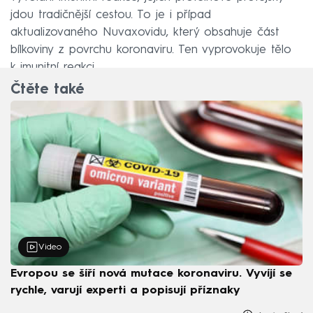
jdou tradičnější cestou. To je i případ
aktualizovaného Nuvaxovidu, který obsahuje část
bílkoviny z povrchu koronaviru. Ten vyprovokuje tělo
k imunitní reakci.
Čtěte také
Video
Evropou se šíří nová mutace koronaviru. Vyvíjí se
rychle, varují experti a popisují příznaky