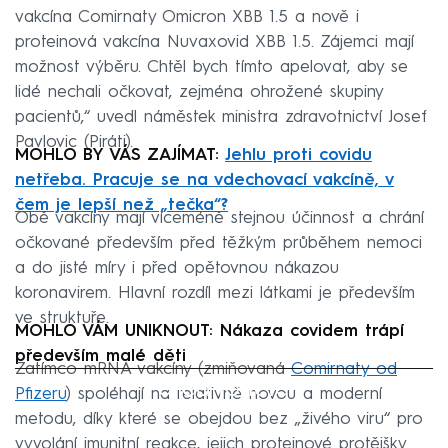
vakcína Comirnaty Omicron XBB 1.5 a nově i
proteinová vakcína Nuvaxovid XBB 1.5. Zájemci mají
možnost výběru. Chtěl bych tímto apelovat, aby se
lidé nechali očkovat, zejména ohrožené skupiny
pacientů,“ uvedl náměstek ministra zdravotnictví Josef
Pavlovic (Piráti).
MOHLO BY VÁS ZAJÍMAT:
Jehlu proti covidu
netřeba. Pracuje se na vdechovací vakcíně, v
čem je lepší než „tečka“?
Obě vakcíny mají víceméně stejnou účinnost a chrání
očkované především před těžkým průběhem nemoci
a do jisté míry i před opětovnou nákazou
koronavirem. Hlavní rozdíl mezi látkami je především
ve struktuře.
MOHLO VÁM UNIKNOUT: Nákaza covidem trápí
především malé děti
Zatímco mRNA vakcíny (zmiňovaná
Comirnaty od
Failed to fetch
Pfizeru
) spoléhají na relativně novou a moderní
metodu, díky které se obejdou bez „živého viru“ pro
vyvolání imunitní reakce, jejich proteinové protějšky