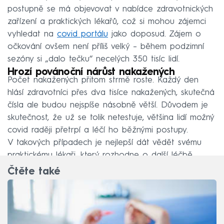
postupně se má objevovat v nabídce zdravotnických
zařízení a praktických lékařů, což si mohou zájemci
vyhledat na
covid portálu
jako doposud. Zájem o
očkování ovšem není příliš velký – během podzimní
sezóny si „dalo tečku“ necelých 350 tisíc lidí.
Hrozí povánoční nárůst nakažených
Počet nakažených přitom strmě roste. Každý den
hlásí zdravotníci přes dva tisíce nakažených, skutečná
čísla ale budou nejspíše násobně větší. Důvodem je
skutečnost, že už se tolik netestuje, většina lidí možný
covid raději přetrpí a léčí ho běžnými postupy.
V takových případech je nejlepší dát vědět svému
praktickému lékaři, který rozhodne o další léčbě.
Čtěte také