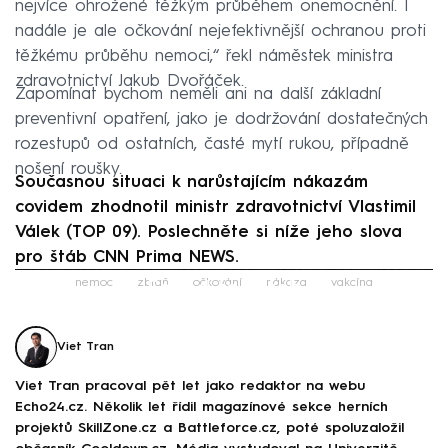
nejvíce ohrožené těžkým průběhem onemocnění. I
nadále je ale očkování nejefektivnější ochranou proti
těžkému průběhu nemoci,“ řekl náměstek ministra
zdravotnictví Jakub Dvořáček.
Zapomínat bychom neměli ani na další základní
preventivní opatření, jako je dodržování dostatečných
rozestupů od ostatních, časté mytí rukou, případně
nošení roušky.
Současnou situaci k narůstajícím nákazám
covidem zhodnotil ministr zdravotnictví Vlastimil
Válek (TOP 09). Poslechněte si níže jeho slova
pro štáb CNN Prima NEWS.
Failed to fetch
nemoc
zbraň
očkování
nákaza
vakcína
Viet Tran
Viet Tran pracoval pět let jako redaktor na webu
Echo24.cz. Několik let řídil magazínové sekce herních
projektů SkillZone.cz a Battleforce.cz, poté spoluzaložil