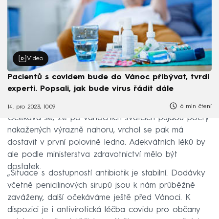
Video
Pacientů s covidem bude do Vánoc přibývat, tvrdí
experti. Popsali, jak bude virus řádit dále
6 min čtení
14. pro 2023, 10:09
Očekává se, že po vánočních svátcích půjdou počty
nakažených výrazně nahoru, vrchol se pak má
dostavit v první polovině ledna. Adekvátních léků by
ale podle ministerstva zdravotnictví mělo být
dostatek.
„Situace s dostupností antibiotik je stabilní. Dodávky
včetně penicilinových sirupů jsou k nám průběžně
zaváženy, další očekáváme ještě před Vánoci. K
dispozici je i antivirotická léčba covidu pro občany