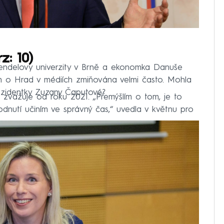
: 10)
Mendelovy univerzity v Brně a ekonomka Danuše
em o Hrad v médiích zmiňována velmi často. Mohla
rezidentky Zuzany Čaputové?
zvažuje od roku 2021. „Přemýšlím o tom, je to
odnutí učiním ve správný čas,“ uvedla v květnu pro