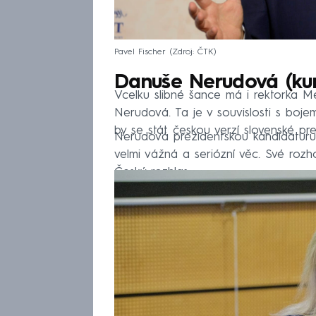
Pavel Fischer
Zdroj: ČTK
Danuše Nerudová (kurz
Vcelku slibné šance má i rektorka 
Nerudová. Ta je v souvislosti s boj
by se stát českou verzí slovenské p
Nerudová prezidentskou kandidaturu 
velmi vážná a seriózní věc. Své rozh
Český rozhlas.