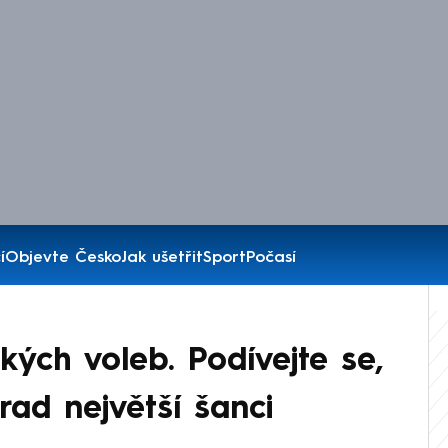
í
Objevte Česko
Jak ušetřit
Sport
Počasí
kých voleb. Podívejte se,
rad největší šanci