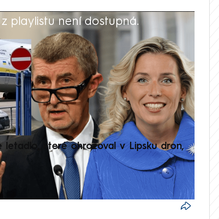
 playlistu není dostupná.
V
é letadlo, které ohrožoval v Lipsku dron,
Přilá
polit