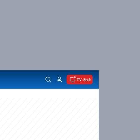
TV živě