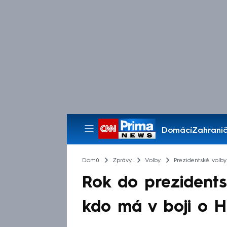
Domácí
Zahranič
Pořady
Domů
Zprávy
Volby
Prezidentské volby
Rok do prezidents
kdo má v boji o H