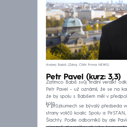
Andrej Babiš
Zdroj: CNN Prima NEWS
Petr Pavel (kurz: 3,3)
Zatímco Babiš svůj finální verdikt odk
Petr Pavel – už oznámil, že se na ka
že by spolu s Babišem měl v předp
kola.
V průzkumech se bývalý předseda v
strany voličů koalic Spolu a PirSTAN
Šlachty. Podle odborníků by ale Pa