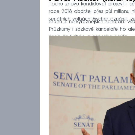
Touhu znovu kandidovat projevil i se
roce 2018 obdržel přes půl milionu hl
senátních volbách Fischer oznámil, že
Jeden z nejvýraznějších senátorů vša
Průzkumy i sázkové kanceláře ho ale 
hned za Babiše a generála Pavla.