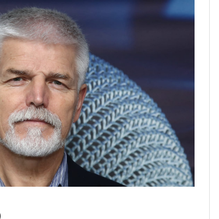
ká minulost.
)