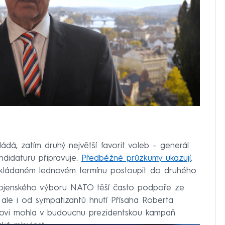
ládá, zatím druhý největší favorit voleb – generál
ndidaturu připravuje.
Předběžné průzkumy ukazují
,
okládaném lednovém termínu postoupit do druhého
ojenského výboru NATO těší často podpoře ze
, ale i od sympatizantů hnutí Přísaha Roberta
vlovi mohla v budoucnu prezidentskou kampaň