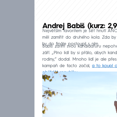
Andrej Babiš (kurz: 2,9
Největším favoritem je šéf hnutí ANO
měl zamířit do druhého kola. Zda by
by do finále postoupil s ním.
Babiš zatím svou kandidaturu nepotvrd
září. „Plno lidí by si přálo, abych k
rodiny,” dodal. Mnoho lidí je ale př
kampaň de facto začal,
a to koupí 
objíždět republiku
.