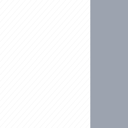
ideo
kat migranty do Česka? Sami by odešli, tvrdí exp
ické sebevraždě