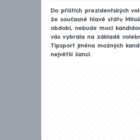
Do příštích prezidentských v
že současné hlavě státu Milo
období, nebude moci kandido
vás vybrala na základě volebn
Tipsport jména možných kandid
největší šanci.