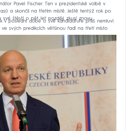
nátor Pavel Fischer. Ten v prezidentské volbě v
asů a skončil na třetím místě. Ještě tentýž rok po
 své štěstí o pět let později zkusí znovu.
k v poslední době o své kandidatuře příliš nemluví.
ve svých predikcích většinou řadí na třetí místo