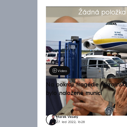
Žádná položka z
Výběr redakce
Video
Na pokraji tragédie: Ukrajinsk
bylo naložené municí
Marek Veselý
27. led 2022, 16:28