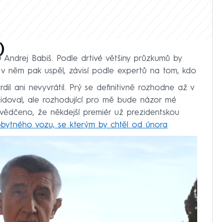
)
 Andrej Babiš. Podle drtivé většiny průzkumů by
 v něm pak uspěl, závisí podle expertů na tom, kdo
il ani nevyvrátil. Prý se definitivně rozhodne až v
andidoval, ale rozhodující pro mě bude názor mé
esvědčeno, že někdejší premiér už prezidentskou
obytného vozu, se kterým by chtěl od února