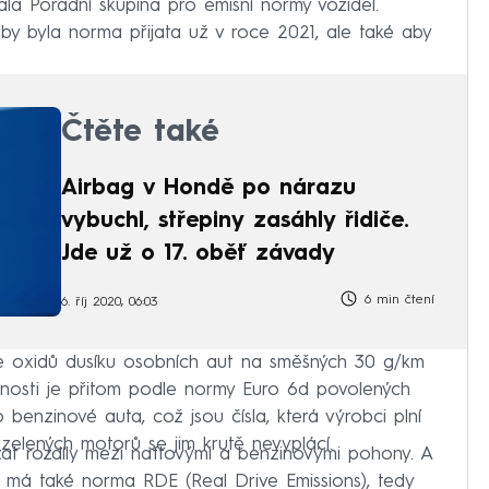
la Poradní skupina pro emisní normy vozidel.
aby byla norma přijata už v roce 2021, ale také aby
Čtěte také
Airbag v Hondě po nárazu
vybuchl, střepiny zasáhly řidiče.
Jde už o 17. oběť závady
6 min čtení
6. říj 2020, 06:03
se oxidů dusíku osobních aut na směšných 30 g/km
snosti je přitom podle normy Euro 6d povolených
enzinové auta, což jsou čísla, která výrobci plní
elených motorů se jim krutě nevyplácí.
t rozdíly mezi naftovými a benzinovými pohony. A
t se má také norma RDE (Real Drive Emissions), tedy