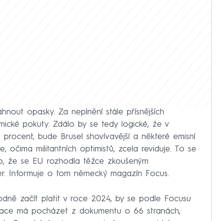
táhnout opasky. Za neplnění stále přísnějších
nomické pokuty. Zdálo by se tedy logické, že v
 procent, bude Brusel shovívavější a některé emisní
 očima militantních optimistů, zcela reviduje. To se
o, že se EU rozhodla těžce zkoušeným
er. Informuje o tom německý magazín Focus.
odně začít platit v roce 2024, by se podle Focusu
ormace má pocházet z dokumentu o 66 stranách,