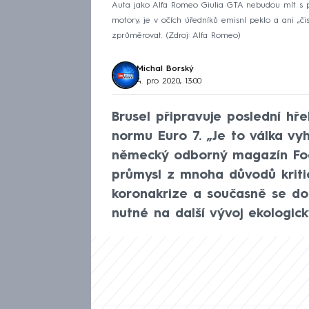
Auta jako Alfa Romeo Giulia GTA nebudou mít s p
motory, je v očích úředníků emisní peklo a ani „či
zprůměrovat.
Zdroj: Alfa Romeo
Michal Borský
4. pro 2020, 13:00
Brusel připravuje poslední hř
normu Euro 7. „Je to válka vy
německý odborný magazín Foc
průmysl z mnoha důvodů kriti
koronakrize a současně se do 
nutné na další vývoj ekologic