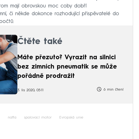
řitom mají obrovskou moc coby dobří
amní, či někde dokonce rozhodující přispěvatelé do
počtů.
Čtěte také
Máte přezuto? Vyrazit na silnici
bez zimních pneumatik se může
pořádně prodražit
6 min čtení
3. lis 2020, 05:11
n
nafta
spalovací motor
Evropská unie