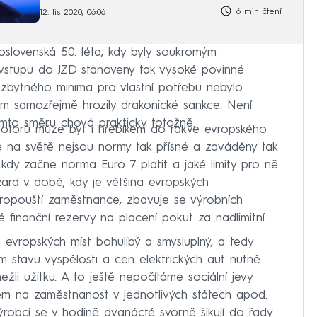
6 min čtení
12. lis 2020, 06:06
koslovenská 50. léta, kdy byly soukromým
vstupu do JZD stanoveny tak vysoké povinné
ezbytného minima pro vlastní potřebu nebylo
itom samozřejmě hrozily drakonické sankce. Není
tomto směru chová prakticky totožně.
motorů může být i hřebíkem do rakve evropského
e na světě nejsou normy tak přísné a zaváděny tak
 kdy začne norma Euro 7 platit a jaké limity pro ně
zard v době, kdy je většina evropských
ropouští zaměstnance, zbavuje se výrobních
vé finanční rezervy na placení pokut za nadlimitní
evropských míst bohulibý a smysluplný, a tedy
 stavu vyspělosti a cen elektrických aut nutně
i užitku. A to ještě nepočítáme sociální jevy
em na zaměstnanost v jednotlivých státech apod.
výrobci se v hodině dvanácté svorně šikují do řady