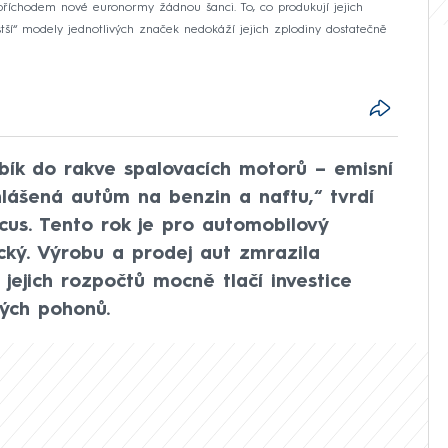
říchodem nové euronormy žádnou šanci. To, co produkují jejich
stší“ modely jednotlivých značek nedokáží jejich zplodiny dostatečně
ebík do rakve spalovacích motorů – emisní
hlášená autům na benzin a naftu,“ tvrdí
us. Tento rok je pro automobilový
cký. Výrobu a prodej aut zmrazila
jejich rozpočtů mocně tlačí investice
kých pohonů.