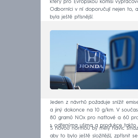
který pro Evropskou komisi vypracova
Odborníci v ní doporučují nejen to, 
byla ještě přísnější.
Jeden z návrhů požaduje snížit emi
a jiný dokonce na 10 g/km. V souča
80 gramů NOx pro naftové a 60 pro b
s odřenýma ušima a produkce takto z
S novou normou by měly navíc smaza
aby to bylo ještě složitější, zpřísni