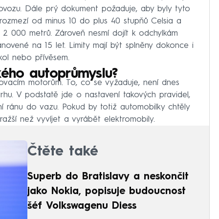
ovozu. Dále prý dokument požaduje, aby byly tyto
m rozmezí od minus 10 do plus 40 stupňů Celsia a
 2 000 metrů. Zároveň nesmí dojít k odchylkám
ovené na 15 let. Limity mají být splněny dokonce i
kol nebo přívěsem.
kého autoprůmyslu?
lovacím motorům. To, co se vyžaduje, není dnes
ávrhu. V podstatě jde o nastavení takových pravidel,
í ránu do vazu. Pokud by totiž automobilky chtěly
dražší než vyvíjet a vyrábět elektromobily.
Čtěte také
Superb do Bratislavy a neskončit
jako Nokia, popisuje budoucnost
šéf Volkswagenu Diess