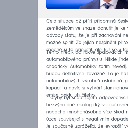
Celá situace až příliš připomíná čes
zemědělcům ve snaze donutit je ke 
odvody státu, že je při zachování n
možné splnit. Za jejich nesplnění př
snadné si to připustit, ale EU se v 
Tento hřebík do rakve spalovacích 
automobilového průmyslu. Nikde jind
chaoticky. Automobilky zatím nevědí,
budou definitivně závazné. To je ha
automobilových výrobců oslabená, p
kapacit a navíc si vytváří stamiliono
emise oxidu uhličitého.
I kdyby byl snad zájem odpovědných 
bezvýhradně ekologický, v současném
napáchá mnohonásobně více škod nežl
úzce související s negativním dopad
Je současně zarážející, že evropští 