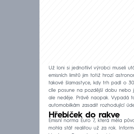
Už loni si jednotliví výrobci museli u
emisních limitů jim totiž hrozí astro
takové šlamastyce, kdy trh padl o 30
cíle posune na pozdější dobu nebo je,
ale neděje. Právě naopak. Vypadá t
automobilkám zasadit rozhodující úd
Hřebíček do rakve
Emisní norma Euro 7, která měla pův
mohla stát realitou už za rok. Inf