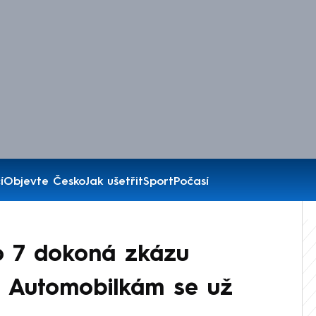
í
Objevte Česko
Jak ušetřit
Sport
Počasí
o 7 dokoná zkázu
. Automobilkám se už