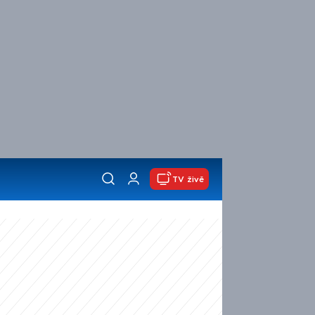
TV živě