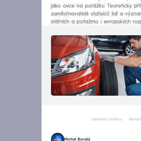
jako ovce na porážku. Teoreticky p
zaměstnavatelé statisíců lidí a význ
státních a potažmo i evropských roz
spalovací motory
benzí
Michal Borský