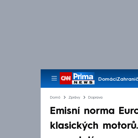
Domácí
Zahranič
Pořady
Domů
Zprávy
Doprava
Emisní norma Eur
klasických motorů