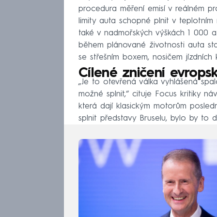
procedura měření emisí v reálném pr
limity auta schopné plnit v teplotní
také v nadmořských výškách 1 000 a
během plánované životnosti auta stan
se střešním boxem, nosičem jízdních 
Cílené zničení evrops
„Je to otevřená válka vyhlášená spa
možné splnit,“ cituje Focus kritiky n
která dají klasickým motorům posledn
splnit představy Bruselu, bylo by to 