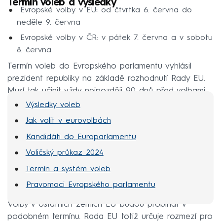
Termín voleb a výsledky
Evropské volby v EU: od čtvrtka 6. června do
neděle 9. června
Evropské volby v ČR: v pátek 7. června a v sobotu
8. června
Termín voleb do Evropského parlamentu vyhlásil
prezident republiky na základě rozhodnutí Rady EU.
Musí tak učinit vždy nejpozději 90 dnů před volbami.
Výsledky voleb
Jak volit v eurovolbách
Kandidáti do Europarlamentu
Voličský průkaz 2024
Termín a systém voleb
Pravomoci Evropského parlamentu
Volby v ostatních zemích EU budou probíhat v
podobném termínu. Rada EU totiž určuje rozmezí pro