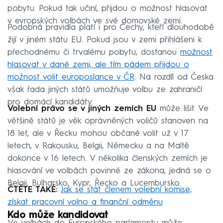
pobytu. Pokud tak učiní, přijdou o možnost hlasovat
v evropských volbách ve své domovské zemi.
Podobná pravidla platí i pro Čechy, kteří dlouhodobě
žijí v jiném státu EU. Pokud jsou v zemi přihlášeni k
přechodnému či trvalému pobytu, dostanou
možnost
hlasovat v dané zemi, ale tím pádem přijdou o
možnost volit europoslance v ČR
. Na rozdíl od Česka
však řada jiných států umožňuje volbu ze zahraničí
pro domácí kandidáty.
Volební právo se v jiných zemích EU
může lišit. Ve
většině států je věk oprávněných voličů stanoven na
18 let, ale v Řecku mohou občané volit už v 17
letech, v Rakousku, Belgii, Německu a na Maltě
dokonce v 16 letech. V několika členských zemích je
hlasování ve volbách povinné ze zákona, jedná se o
Belgii, Bulharsko, Kypr, Řecko a Lucembursko.
ČTĚTE TAKÉ:
Jak se stát členem volební komise,
získat pracovní volno a finanční odměnu
Kdo může kandidovat