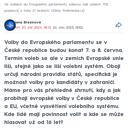
Ve volbách do Evropského parlamentu vyberou lidé celkem 705
poslanců, z toho 21 českých.
Zdroj: Profimedia.cz
Jana Březinová
Akt. 20. zář 2024, 08:12
• 26. úno 2023, 00:02
Volby do Evropského parlamentu se v
České republice budou konat 7. a 8. června.
Termín voleb se ale v zemích Evropské unie
liší, stejně jako se liší volební systém. Obojí
určují národní pravidla států, specifická je
možnost volby pro kandidáty v zahraničí.
Máme pro vás přehledné shrnutí, kdy a jak
probíhají evropské volby v České republice
a EU, včetně vysvětlení volebního systému.
Kde lidé mají povinnost volit a kde se může
hlasovat už od 16 let?