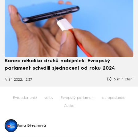
Konec několika druhů nabíječek. Evropský
parlament schválil sjednocení od roku 2024
6 min čtení
4. říj 2022, 12:37
Evropská unie
volby
Evropský parlament
europoslanec
Česko
Jana Březinová