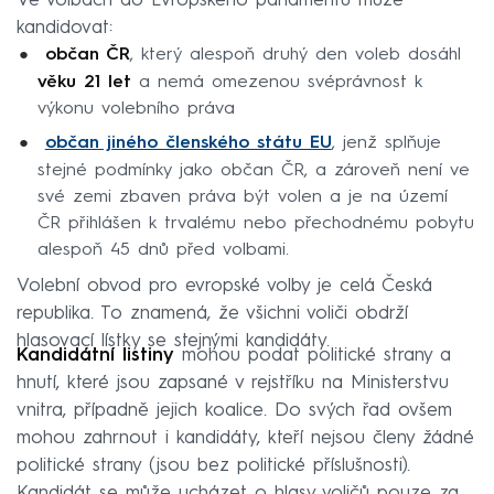
Ve volbách do Evropského parlamentu může
kandidovat:
občan ČR
, který alespoň druhý den voleb dosáhl
věku 21 let
a nemá omezenou svéprávnost k
výkonu volebního práva
občan jiného členského státu EU
, jenž splňuje
stejné podmínky jako občan ČR, a zároveň není ve
své zemi zbaven práva být volen a je na území
ČR přihlášen k trvalému nebo přechodnému pobytu
alespoň 45 dnů před volbami.
Volební obvod pro evropské volby je celá Česká
republika. To znamená, že všichni voliči obdrží
hlasovací lístky se stejnými kandidáty.
Kandidátní listiny
mohou podat politické strany a
hnutí, které jsou zapsané v rejstříku na Ministerstvu
vnitra, případně jejich koalice. Do svých řad ovšem
mohou zahrnout i kandidáty, kteří nejsou členy žádné
politické strany (jsou bez politické příslušnosti).
Kandidát se může ucházet o hlasy voličů pouze za