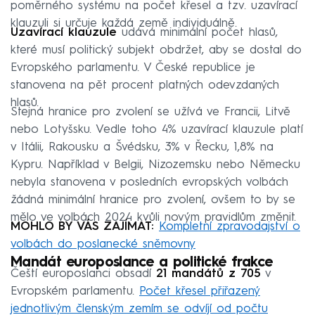
poměrného systému na počet křesel a tzv. uzavírací
klauzuli si určuje každá země individuálně.
Uzavírací klauzule
udává minimální počet hlasů,
které musí politický subjekt obdržet, aby se dostal do
Evropského parlamentu. V České republice je
stanovena na pět procent platných odevzdaných
hlasů.
Stejná hranice pro zvolení se užívá ve Francii, Litvě
nebo Lotyšsku. Vedle toho 4% uzavírací klauzule platí
v Itálii, Rakousku a Švédsku, 3% v Řecku, 1,8% na
Kypru. Například v Belgii, Nizozemsku nebo Německu
nebyla stanovena v posledních evropských volbách
žádná minimální hranice pro zvolení, ovšem to by se
mělo ve volbách 2024 kvůli novým pravidlům změnit.
MOHLO BY VÁS ZAJÍMAT:
Kompletní zpravodajství o
volbách do poslanecké sněmovny
Mandát europoslance a politické frakce
Čeští europoslanci obsadí
21 mandátů z 705
v
Evropském parlamentu.
Počet křesel přiřazený
jednotlivým členským zemím se odvíjí od počtu