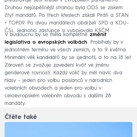
představuje šest křesel v Evropském parlamentu.
Druhou nejúspěšnější stranou byla ODS se ziskem
čtyř mandátů. Po třech křeslech získali Piráti a STAN
+ TOP09. Po dvou mandátech obdrželi SPD a KDU-
ČSL. Jednoho zástupce si vybojovala KSČM.
V budoucnu by se měla kompletně
změnit
legislativa o evropských volbách
. Probíhaly by v
jednotném termínu ve všech zemích, a to 9. května.
Minimální věk kandidátů by se sjednotil, a to na 18 let.
Zároveň se zvažuje zavedení kvót ve jménu
genderové rovnosti. Každý volič by měl navíc dva
hlasy – jeden pro volbu poslanců v národních
volebních obvodech a jeden pro volbu v
celoevropském volebním obvodu s dalšími 28
mandáty.
Čtěte také