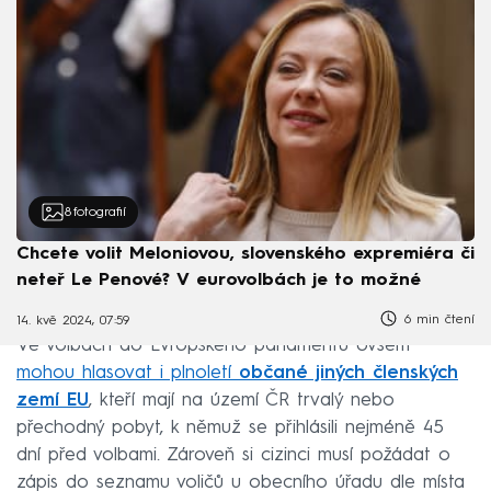
8
fotografií
Chcete volit Meloniovou, slovenského expremiéra či
neteř Le Penové? V eurovolbách je to možné
6 min čtení
14. kvě 2024, 07:59
Ve volbách do Evropského parlamentu ovšem
mohou hlasovat i plnoletí
občané jiných členských
zemí EU
, kteří mají na území ČR trvalý nebo
přechodný pobyt, k němuž se přihlásili nejméně 45
dní před volbami. Zároveň si cizinci musí požádat o
zápis do seznamu voličů u obecního úřadu dle místa