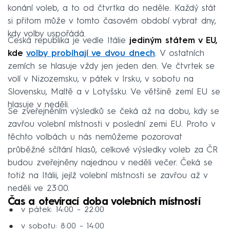
konání voleb, a to od čtvrtka do neděle. Každý stát
si přitom může v tomto časovém období vybrat dny,
kdy volby uspořádá.
Česká republika je vedle Itálie
jediným státem v EU,
kde
volby probíhají ve dvou dnech
. V ostatních
zemích se hlasuje vždy jen jeden den. Ve čtvrtek se
volí v Nizozemsku, v pátek v Irsku, v sobotu na
Slovensku, Maltě a v Lotyšsku. Ve většině zemí EU se
hlasuje v neděli.
Se zveřejněním výsledků se čeká až na dobu, kdy se
zavřou volební místnosti v poslední zemi EU. Proto v
těchto volbách u nás nemůžeme pozorovat
průběžné sčítání hlasů, celkové výsledky voleb za ČR
budou zveřejněny najednou v neděli večer. Čeká se
totiž na Itálii, jejíž volební místnosti se zavřou až v
neděli ve 23:00.
Čas a otevírací doba volebních místností
v pátek: 14:00 - 22:00
v sobotu: 8:00 - 14:00