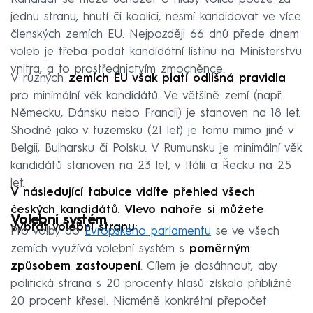
jednu stranu, hnutí či koalici, nesmí kandidovat ve více
členských zemích EU. Nejpozději 66 dnů přede dnem
voleb je třeba podat kandidátní listinu na Ministerstvu
vnitra, a to prostřednictvím zmocněnce.
V různých
zemích EU však platí odlišná pravidla
pro minimální věk kandidátů. Ve většině zemí (např.
Německu, Dánsku nebo Francii) je stanoven na 18 let.
Shodně jako v tuzemsku (21 let) je tomu mimo jiné v
Belgii, Bulharsku či Polsku. V Rumunsku je minimální věk
kandidátů stanoven na 23 let, v Itálii a Řecku na 25
let.
V následující tabulce vidíte přehled všech
českých kandidátů. Vlevo nahoře si můžete
Volební systém
vybrat volební stranu:
Pro volby do
Evropského parlamentu
se ve všech
zemích využívá volební systém s
poměrným
způsobem zastoupení
. Cílem je dosáhnout, aby
politická strana s 20 procenty hlasů získala přibližně
20 procent křesel. Nicméně konkrétní přepočet