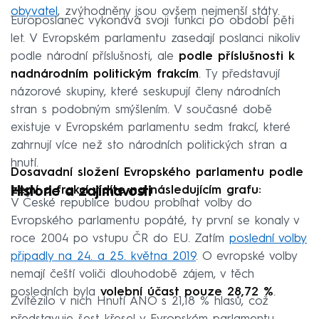
obyvatel
, zvýhodněny jsou ovšem nejmenší státy.
Europoslanec vykonává svoji funkci po období pěti
let. V Evropském parlamentu zasedají poslanci nikoliv
podle národní příslušnosti, ale
podle příslušnosti k
nadnárodním politickým frakcím
. Ty představují
názorové skupiny, které seskupují členy národních
stran s podobným smýšlením. V současné době
existuje v Evropském parlamentu sedm frakcí, které
zahrnují více než sto národních politických stran a
hnutí.
Dosavadní složení Evropského parlamentu podle
zemí a frakcí vidíte na následujícím grafu:
Historie a zajímavosti
V České republice budou probíhat volby do
Evropského parlamentu popáté, ty první se konaly v
roce 2004 po vstupu ČR do EU. Zatím
poslední volby
připadly na 24. a 25. května 2019
. O evropské volby
nemají čeští voliči dlouhodobě zájem, v těch
posledních byla
volební účast pouze 28,72 %
.
Zvítězilo v nich Hnutí ANO s 21,18 % hlasů, což