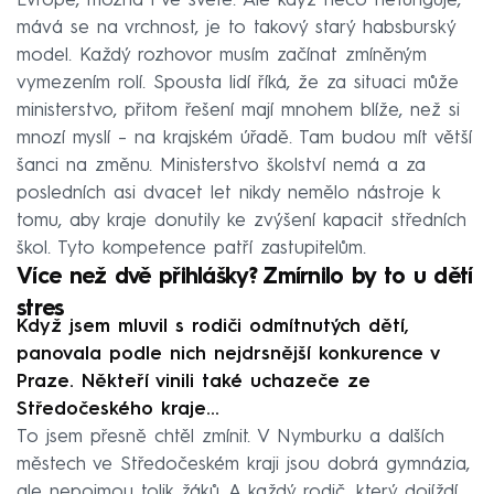
Evropě, možná i ve světě. Ale když něco nefunguje,
mává se na vrchnost, je to takový starý habsburský
model. Každý rozhovor musím začínat zmíněným
vymezením rolí. Spousta lidí říká, že za situaci může
ministerstvo, přitom řešení mají mnohem blíže, než si
mnozí myslí – na krajském úřadě. Tam budou mít větší
šanci na změnu. Ministerstvo školství nemá a za
posledních asi dvacet let nikdy nemělo nástroje k
tomu, aby kraje donutily ke zvýšení kapacit středních
škol. Tyto kompetence patří zastupitelům.
Více než dvě přihlášky? Zmírnilo by to u dětí
stres
Když jsem mluvil s rodiči odmítnutých dětí,
panovala podle nich nejdrsnější konkurence v
Praze. Někteří vinili také uchazeče ze
Středočeského kraje…
To jsem přesně chtěl zmínit. V Nymburku a dalších
městech ve Středočeském kraji jsou dobrá gymnázia,
ale nepojmou tolik žáků. A každý rodič, který dojíždí