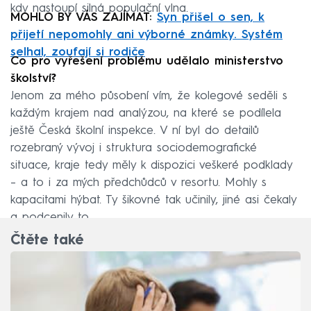
kdy nastoupí silná populační vlna.
MOHLO BY VÁS ZAJÍMAT:
Syn přišel o sen, k
přijetí nepomohly ani výborné známky. Systém
selhal, zoufají si rodiče
Co pro vyřešení problému udělalo ministerstvo
školství?
Jenom za mého působení vím, že kolegové seděli s
každým krajem nad analýzou, na které se podílela
ještě Česká školní inspekce. V ní byl do detailů
rozebraný vývoj i struktura sociodemografické
situace, kraje tedy měly k dispozici veškeré podklady
– a to i za mých předchůdců v resortu. Mohly s
kapacitami hýbat. Ty šikovné tak učinily, jiné asi čekaly
a podcenily to.
Čtěte také