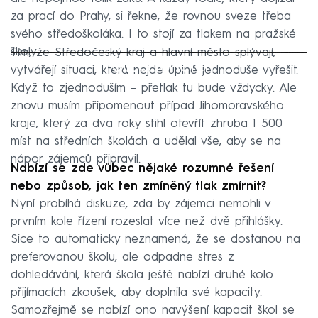
za prací do Prahy, si řekne, že rovnou sveze třeba
svého středoškoláka. I to stojí za tlakem na pražské
školy.
Tím, že Středočeský kraj a hlavní město splývají,
Failed to fetch
vytvářejí situaci, která nejde úplně jednoduše vyřešit.
Když to zjednoduším – přetlak tu bude vždycky. Ale
znovu musím připomenout případ Jihomoravského
kraje, který za dva roky stihl otevřít zhruba 1 500
míst na středních školách a udělal vše, aby se na
nápor zájemců připravil.
Nabízí se zde vůbec nějaké rozumné řešení
nebo způsob, jak ten zmíněný tlak zmírnit?
Nyní probíhá diskuze, zda by zájemci nemohli v
prvním kole řízení rozeslat více než dvě přihlášky.
Sice to automaticky neznamená, že se dostanou na
preferovanou školu, ale odpadne stres z
dohledávání, která škola ještě nabízí druhé kolo
přijímacích zkoušek, aby doplnila své kapacity.
Samozřejmě se nabízí ono navýšení kapacit škol se