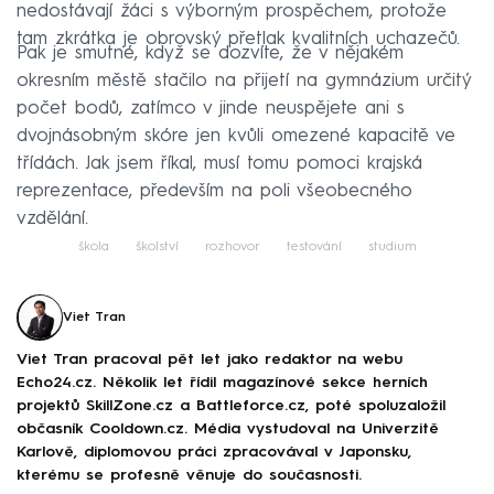
nedostávají žáci s výborným prospěchem, protože
tam zkrátka je obrovský přetlak kvalitních uchazečů.
Pak je smutné, když se dozvíte, že v nějakém
okresním městě stačilo na přijetí na gymnázium určitý
počet bodů, zatímco v jinde neuspějete ani s
dvojnásobným skóre jen kvůli omezené kapacitě ve
třídách. Jak jsem říkal, musí tomu pomoci krajská
reprezentace, především na poli všeobecného
vzdělání.
škola
školství
rozhovor
testování
studium
Viet Tran
Viet Tran pracoval pět let jako redaktor na webu
Echo24.cz. Několik let řídil magazínové sekce herních
projektů SkillZone.cz a Battleforce.cz, poté spoluzaložil
občasník Cooldown.cz. Média vystudoval na Univerzitě
Karlově, diplomovou práci zpracovával v Japonsku,
kterému se profesně věnuje do současnosti.