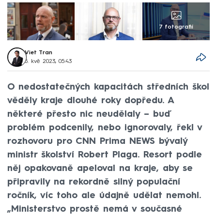
7 fotografií
Viet Tran
5. kvě 2023, 05:43
O nedostatečných kapacitách středních škol
věděly kraje dlouhé roky dopředu. A
některé přesto nic neudělaly – buď
problém podcenily, nebo ignorovaly, řekl v
rozhovoru pro CNN Prima NEWS bývalý
ministr školství Robert Plaga. Resort podle
něj opakovaně apeloval na kraje, aby se
připravily na rekordně silný populační
ročník, víc toho ale údajně udělat nemohl.
„Ministerstvo prostě nemá v současné