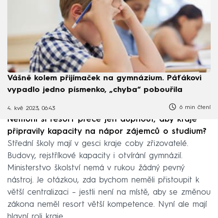
Vášně kolem přijímaček na gymnázium. Páťákovi
vypadlo jedno písmenko, „chyba“ pobouřila
6 min čtení
4. kvě 2023, 06:43
Nemohl si resort přece jen dupnout, aby kraje
připravily kapacity na nápor zájemců o studium?
Střední školy mají v gesci kraje coby zřizovatelé.
Budovy, rejstříkové kapacity i otvírání gymnázií.
Ministerstvo školství nemá v rukou žádný pevný
nástroj. Je otázkou, zda bychom neměli přistoupit k
větší centralizaci – jestli není na místě, aby se změnou
zákona neměl resort větší kompetence. Nyní ale mají
hlavní roli kraje.