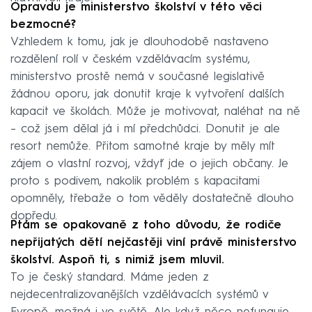
Opravdu je ministerstvo školství v této věci
bezmocné?
Vzhledem k tomu, jak je dlouhodobě nastaveno
rozdělení rolí v českém vzdělávacím systému,
ministerstvo prostě nemá v současné legislativě
žádnou oporu, jak donutit kraje k vytvoření dalších
kapacit ve školách. Může je motivovat, naléhat na ně
– což jsem dělal já i mí předchůdci. Donutit je ale
resort nemůže. Přitom samotné kraje by měly mít
zájem o vlastní rozvoj, vždyť jde o jejich občany. Je
proto s podivem, nakolik problém s kapacitami
opomněly, třebaže o tom věděly dostatečně dlouho
dopředu.
Ptám se opakovaně z toho důvodu, že rodiče
nepřijatých dětí nejčastěji viní právě ministerstvo
školství. Aspoň ti, s nimiž jsem mluvil.
To je český standard. Máme jeden z
nejdecentralizovanějších vzdělávacích systémů v