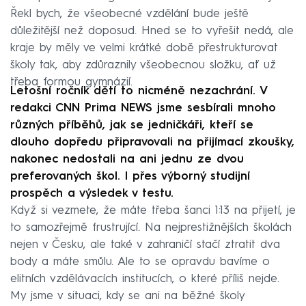
Řekl bych, že všeobecné vzdělání bude ještě
důležitější než doposud. Hned se to vyřešit nedá, ale
kraje by měly ve velmi krátké době přestrukturovat
školy tak, aby zdůraznily všeobecnou složku, ať už
třeba formou gymnázií.
Letošní ročník dětí to nicméně nezachrání. V
redakci CNN Prima NEWS jsme sesbírali mnoho
různých příběhů, jak se jedničkáři, kteří se
dlouho dopředu připravovali na přijímací zkoušky,
nakonec nedostali na ani jednu ze dvou
preferovaných škol. I přes výborný studijní
prospěch a výsledek v testu.
Když si vezmete, že máte třeba šanci 1:13 na přijetí, je
to samozřejmě frustrující. Na nejprestižnějších školách
nejen v Česku, ale také v zahraničí stačí ztratit dva
body a máte smůlu. Ale to se opravdu bavíme o
elitních vzdělávacích institucích, o které příliš nejde.
My jsme v situaci, kdy se ani na běžné školy