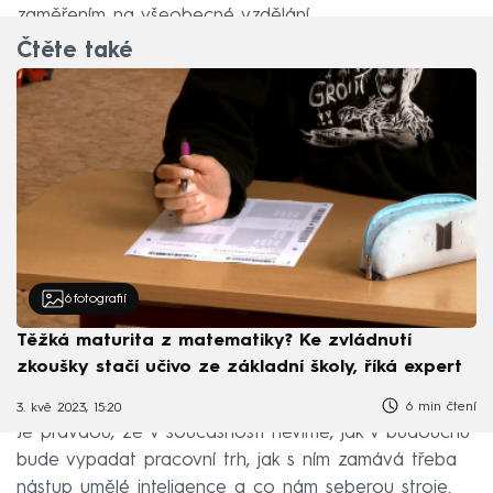
zaměřením na všeobecné vzdělání.
Čtěte také
6
fotografií
Těžká maturita z matematiky? Ke zvládnutí
zkoušky stačí učivo ze základní školy, říká expert
6 min čtení
3. kvě 2023, 15:20
Je pravdou, že v současnosti nevíme, jak v budoucnu
bude vypadat pracovní trh, jak s ním zamává třeba
nástup umělé inteligence a co nám seberou stroje.