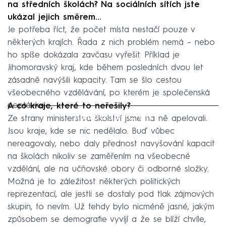
na středních školách? Na sociálních sítích jste
ukázal jejich směrem…
Je potřeba říct, že počet místa nestačí pouze v
některých krajích. Řada z nich problém nemá – nebo
ho spíše dokázala zavčasu vyřešit. Příklad je
Jihomoravský kraj, kde během posledních dvou let
zásadně navýšili kapacity. Tam se šlo cestou
všeobecného vzdělávání, po kterém je společenská
poptávka.
A co kraje, které to neřešily?
Failed to fetch
Ze strany ministerstva školství jsme na ně apelovali.
Jsou kraje, kde se nic nedělalo. Buď vůbec
nereagovaly, nebo daly přednost navyšování kapacit
na školách nikoliv se zaměřením na všeobecné
vzdělání, ale na učňovské obory či odborné složky.
Možná je to záležitost některých politických
reprezentací, ale jestli se dostaly pod tlak zájmových
skupin, to nevím. Už tehdy bylo nicméně jasné, jakým
způsobem se demografie vyvíjí a že se blíží chvíle,