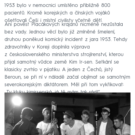
1953 bylo v nemocnici umístěno přibližně 800
pacientů. Kromě korejských a čínských vojáků
ošetřovali Češi i místní civilisty včetně dětí.
Ani pověst Placákových krajanů nicméně nezůstala
bez vady. Jednou věcí bylo již zmíněné šmelení,
druhou poněkud komický incident z jara 1953. Tehdy
zdravotníky v Koreji doplnila výprava
z československého ministerstva strojírenství, kterou
přijal samotný vůdce země Kim Ir-sen. Setkání se
klasicky zvrhlo v pijatiku. A jeden z Čechů, jistý
Beroun, se při ní v náladě začal objímat se samotným
severokorejským diktátorem. Měl při tom vykřikovat:
„Ty kluku kimirsenská, já tě mám tak rád!“