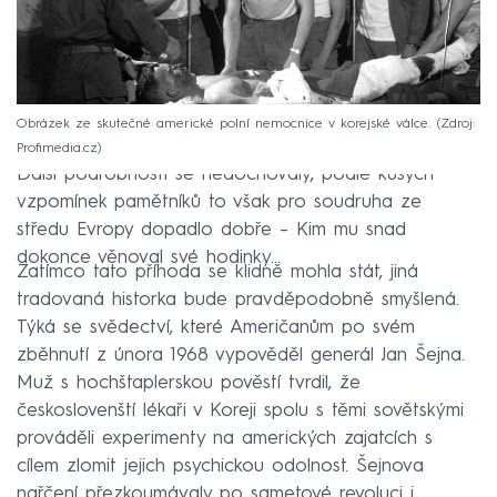
Obrázek ze skutečné americké polní nemocnice v korejské válce.
Zdroj:
Profimedia.cz
Další podrobnosti se nedochovaly, podle kusých
vzpomínek pamětníků to však pro soudruha ze
středu Evropy dopadlo dobře – Kim mu snad
dokonce věnoval své hodinky…
Zatímco tato příhoda se klidně mohla stát, jiná
tradovaná historka bude pravděpodobně smyšlená.
Týká se svědectví, které Američanům po svém
zběhnutí z února 1968 vypověděl generál Jan Šejna.
Muž s hochštaplerskou pověstí tvrdil, že
českoslovenští lékaři v Koreji spolu s těmi sovětskými
prováděli experimenty na amerických zajatcích s
cílem zlomit jejich psychickou odolnost. Šejnova
nařčení přezkoumávaly po sametové revoluci i