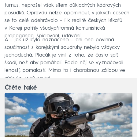
turnus, neprošel však sítem důkladných kádrových
posudků. Opravdu nelze opominout, v jakých časech
se to celé odehrávalo – i k realitě českých lékařů
v Koreji patřily všudypřítomná komunistická
propaganda, špiclování, udávání.
A – jak už bylo naznačeno – ani ona povinná
součinnost s korejskými soudruhy nebyla vždycky
jednoduchá. Placák je vinil z toho, že často spíš
škodí, než aby pomáhali. Podle něj se vyznačovali
leností, pomalostí. Mimo to i chorobnou zálibou ve
věčném schůzování.
Čtěte také