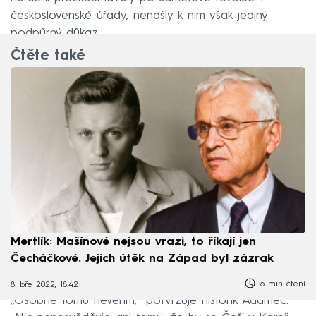
československé úřady, nenašly k nim však jediný
podpůrný důkaz.
Čtěte také
Mertlík: Mašínové nejsou vrazi, to říkají jen
Čecháčkové. Jejich útěk na Západ byl zázrak
6 min čtení
8. bře 2022, 18:42
„Osobně tomu nevěřím,“ potvrzuje historik Adamec.