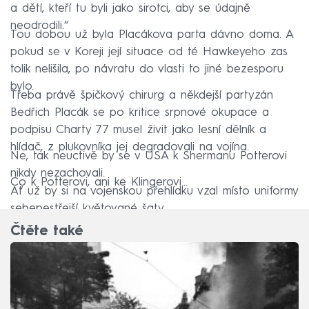
a dětí, kteří tu byli jako sirotci, aby se údajně
neodrodili.“
Tou dobou už byla Placákova parta dávno doma. A
pokud se v Koreji její situace od té Hawkeyeho zas
tolik nelišila, po návratu do vlasti to jiné bezesporu
bylo.
Třeba právě špičkový chirurg a někdejší partyzán
Bedřich Placák se po kritice srpnové okupace a
podpisu Charty 77 musel živit jako lesní dělník a
hlídač, z plukovníka jej degradovali na vojína.
Ne, tak neuctivě by se v USA k Shermanu Potterovi
nikdy nezachovali.
Co k Potterovi, ani ke Klingerovi…
Ať už by si na vojenskou přehlídku vzal místo uniformy
sebepestřejší květované šaty.
Čtěte také