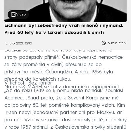
Video
Eichmann byl sebestředný vrah milionů i nýmand.
Před 60 lety ho v Izraeli odsoudili k smrti
6 min čtení
15. pro 2021, 09:01
Dočkali se 27. července 1953, kdy znepřátelené
strany podepsaly příměří. Československá nemocnice
se záhy proměnila v civilní, přesunula se do
přístavního města Čchongdžin. A roku 1956 byla
předána do korejských rukou.
V tichosti. Bez fanfár.
Na český MASH se totiž doma mělo zapomenout.
„Až do roku 1989 se k němu nikdo nehlásil,“ souhlasí
Adamec. „Snad proto, že k Severní Koreji jsme měli
od poloviny 50. let poměrně komplikovaný vztah. Kim
Ir-sen nebyl jednoduchý partner ani pro Moskvu, ani
pro nás. Vztahy se navíc dost zhoršily poté, co někdy
v roce 1957 stáhnul z Československa stovky studentů