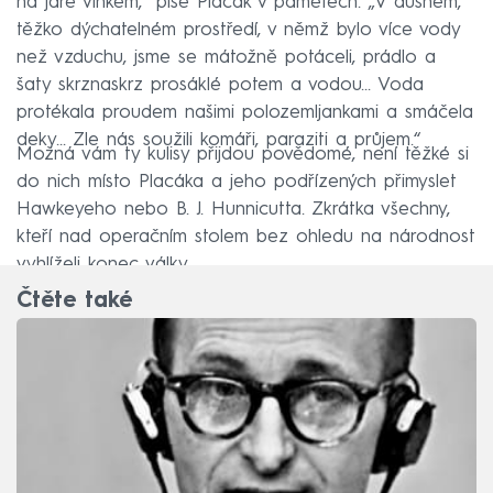
na jaře vlhkem,“ píše Placák v pamětech. „V dusném,
těžko dýchatelném prostředí, v němž bylo více vody
než vzduchu, jsme se mátožně potáceli, prádlo a
šaty skrznaskrz prosáklé potem a vodou... Voda
protékala proudem našimi polozemljankami a smáčela
deky... Zle nás soužili komáři, paraziti a průjem.“
Možná vám ty kulisy přijdou povědomé, není těžké si
do nich místo Placáka a jeho podřízených přimyslet
Hawkeyeho nebo B. J. Hunnicutta. Zkrátka všechny,
kteří nad operačním stolem bez ohledu na národnost
vyhlíželi konec války.
Čtěte také