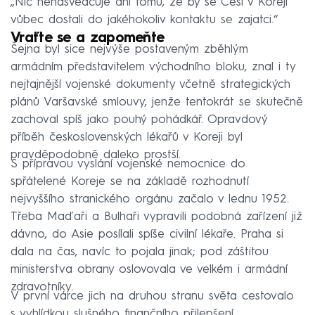
„Nic nenasvědčuje ani tomu, že by se Češi v Koreji
vůbec dostali do jakéhokoliv kontaktu se zajatci.“
Vraťte se a zapomeňte
Šejna byl sice nejvýše postaveným zběhlým
armádním představitelem východního bloku, znal i ty
nejtajnější vojenské dokumenty včetně strategických
plánů Varšavské smlouvy, jenže tentokrát se skutečně
zachoval spíš jako pouhý pohádkář. Opravdový
příběh československých lékařů v Koreji byl
pravděpodobně daleko prostší.
S přípravou vyslání vojenské nemocnice do
spřátelené Koreje se na základě rozhodnutí
nejvyššího stranického orgánu začalo v lednu 1952.
Třeba Maďaři a Bulhaři vypravili podobná zařízení již
dávno, do Asie posílali spíše civilní lékaře. Praha si
dala na čas, navíc to pojala jinak; pod záštitou
ministerstva obrany oslovovala ve velkém i armádní
zdravotníky.
V první várce jich na druhou stranu světa cestovalo
s vyhlídkou slušného finančního přilepšení