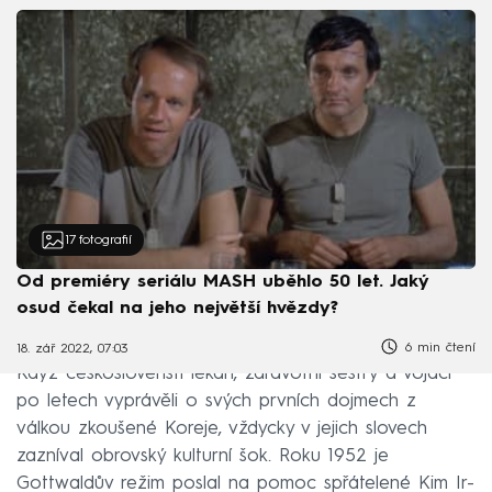
17
fotografií
Od premiéry seriálu MASH uběhlo 50 let. Jaký
osud čekal na jeho největší hvězdy?
6 min čtení
18. zář 2022, 07:03
Když českoslovenští lékaři, zdravotní sestry a vojáci
po letech vyprávěli o svých prvních dojmech z
válkou zkoušené Koreje, vždycky v jejich slovech
zazníval obrovský kulturní šok. Roku 1952 je
Gottwaldův režim poslal na pomoc spřátelené Kim Ir-