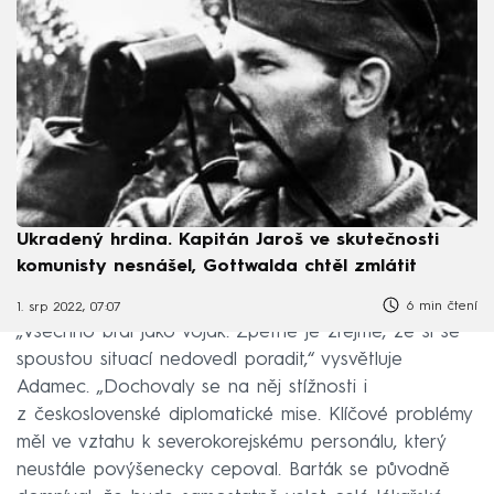
Ukradený hrdina. Kapitán Jaroš ve skutečnosti
komunisty nesnášel, Gottwalda chtěl zmlátit
6 min čtení
1. srp 2022, 07:07
„Všechno bral jako voják. Zpětně je zřejmé, že si se
spoustou situací nedovedl poradit,“ vysvětluje
Adamec. „Dochovaly se na něj stížnosti i
z československé diplomatické mise. Klíčové problémy
měl ve vztahu k severokorejskému personálu, který
neustále povýšenecky cepoval. Barták se původně