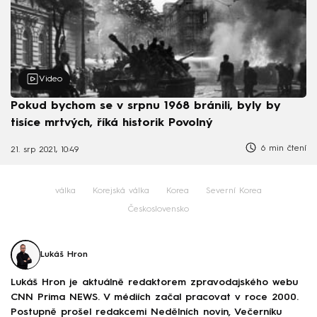
Video
Pokud bychom se v srpnu 1968 bránili, byly by
tisíce mrtvých, říká historik Povolný
6 min čtení
21. srp 2021, 10:49
válka
Korejská válka
Korea
Severní Korea
Československo
Lukáš Hron
Lukáš Hron je aktuálně redaktorem zpravodajského webu
CNN Prima NEWS. V médiích začal pracovat v roce 2000.
Postupně prošel redakcemi Nedělních novin, Večerníku