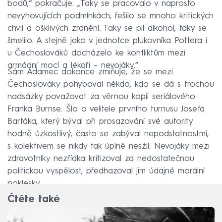
bodů,“ pokračuje. „Taky se pracovalo v naprosto
nevyhovujících podmínkách, řešilo se mnoho kritických
chvil a ošklivých zranění. Taky se pil alkohol, taky se
šmelilo. A stejně jako v jednotce plukovníka Pottera i
u Čechoslováků docházelo ke konfliktům mezi
armádní mocí a lékaři – nevojáky.“
Sám Adamec dokonce zmiňuje, že se mezi
Čechoslováky pohyboval někdo, kdo se dá s trochou
nadsázky považovat za věrnou kopii seriálového
Franka Burnse. Šlo o velitele prvního turnusu Josefa
Bartáka, který býval při prosazování své autority
hodně úzkostlivý, často se zabýval nepodstatnostmi,
s kolektivem se nikdy tak úplně nesžil. Nevojáky mezi
zdravotníky nezřídka kritizoval za nedostatečnou
politickou vyspělost, předhazoval jim údajné morální
poklesky.
Čtěte také