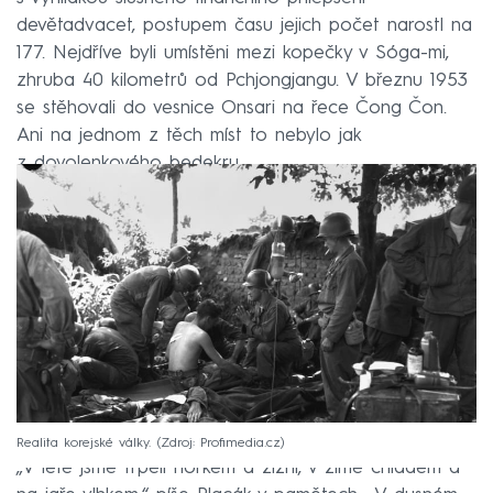
devětadvacet, postupem času jejich počet narostl na
177. Nejdříve byli umístěni mezi kopečky v Sóga-mi,
zhruba 40 kilometrů od Pchjongjangu. V březnu 1953
se stěhovali do vesnice Onsari na řece Čong Čon.
Ani na jednom z těch míst to nebylo jak
z dovolenkového bedekru.
Realita korejské války.
Zdroj: Profimedia.cz
„V létě jsme trpěli horkem a žízní, v zimě chladem a