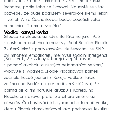
domníval, že bude samostatně velet celé lékařské
jednotce, podle toho se i choval. Na místě se však
dozvěděl, že bude podřízený severokorejskému lékaři
– veliteli. A že Čechoslováci budou součástí velké
nemocnice. To mu nevonělo.“
Vodka kanystrovka
Situace se zlepšila, až když Bartáka na jaře 1953
s nástupem druhého turnusu vystřídal Bedřich Placák.
Zkušený lékař s partyzánskými zkušenostmi ze SNP
byl mnohem empatičtější, měl vyšší sociální inteligenci.
„Sám tvrdil, že vztahy s Korejci zlepšil hlavně
s pomocí alkoholu a různých neformálních setkání,“
vybavuje si Adamec. „Podle Placákových pamětí
začínalo každé jednání s Korejci vodkou. Takže
zatímco na Bartáka si prý nadřízený stěžoval, že
odmítá pít a tím narušuje družbu s Korejci, na
Placáka si stěžoval proto, že pil pro změnu až
přespříliš. Čechoslováci tehdy mimochodem pili vodku,
kterou Placák charakterizoval jako páchnoucí tekutinu