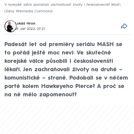
V korejské válce pomáhali zachraňovat životy i českoslovenští lékaři.
Zdroj: Wikimedia Commons
Lukáš Hron
19. zář 2022, 07:21
Padesát let od premiéry seriálu MASH se
to pořád ještě moc neví: Ve skutečné
korejské válce působili i českoslovenští
lékaři. Jen zachraňovali životy na druhé –
komunistické – straně. Podobali se v něčem
partě kolem Hawkeyeho Pierce? A proč se
na ně mělo zapomenout?