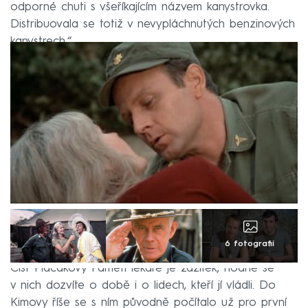
odporné chuti s všeříkajícím názvem kanystrovka.
Distribuovala se totiž v nevypláchnutých benzinových
kanystrech.“
6 fotografií
Číst Placákovy Paměti lékaře je zážitek, hodně se
v nich dozvíte o době i o lidech, kteří jí vládli. Do
Kimovy říše se s ním původně počítalo už pro první