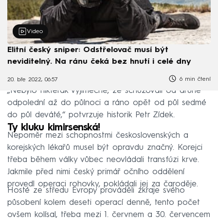
Video
Elitní český sniper: Odstřelovač musí být
neviditelný. Na ránu čeká bez hnutí i celé dny
6 min čtení
20. bře 2022, 06:57
„Nebylo nikterak výjimečné, že schůzovali od druhé
odpolední až do půlnoci a ráno opět od půl sedmé
do půl deváté,“ potvrzuje historik Petr Zídek.
Ty kluku kimirsenská!
Nepoměr mezi schopnostmi československých a
korejských lékařů musel být opravdu značný. Korejci
třeba během války vůbec neovládali transfúzi krve.
Jakmile před nimi český primář očního oddělení
provedl operaci rohovky, pokládali jej za čaroděje.
Hosté ze středu Evropy prováděli zkraje svého
působení kolem deseti operací denně, tento počet
ovšem kolísal, třeba mezi 1. červnem a 30. červencem