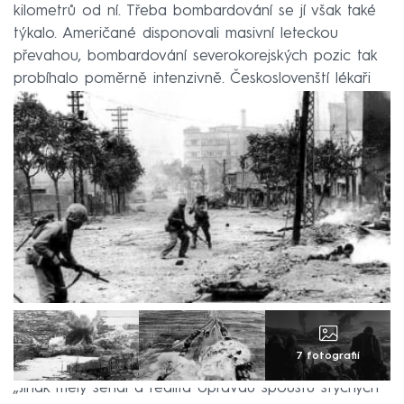
kilometrů od ní. Třeba bombardování se jí však také
týkalo. Američané disponovali masivní leteckou
převahou, bombardování severokorejských pozic tak
probíhalo poměrně intenzivně. Českoslovenští lékaři
se obávali i diverzantů,“ tvrdí Adamec.
7 fotografií
„Jinak měly seriál a realita opravdu spoustu styčných