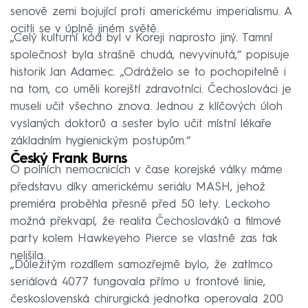
senově zemi bojující proti americkému imperialismu. A
ocitli se v úplně jiném světě.
„Celý kulturní kód byl v Koreji naprosto jiný. Tamní
společnost byla strašně chudá, nevyvinutá,“ popisuje
historik Jan Adamec. „Odráželo se to pochopitelně i
na tom, co uměli korejští zdravotníci. Čechoslováci je
museli učit všechno znova. Jednou z klíčových úloh
vyslaných doktorů a sester bylo učit místní lékaře
základním hygienickým postupům.“
Český Frank Burns
O polních nemocnicích v čase korejské války máme
představu díky americkému seriálu MASH, jehož
premiéra proběhla přesně před 50 lety. Leckoho
možná překvapí, že realita Čechoslováků a filmové
party kolem Hawkeyeho Pierce se vlastně zas tak
nelišila.
„Důležitým rozdílem samozřejmě bylo, že zatímco
seriálová 4077 fungovala přímo u frontové linie,
československá chirurgická jednotka operovala 200