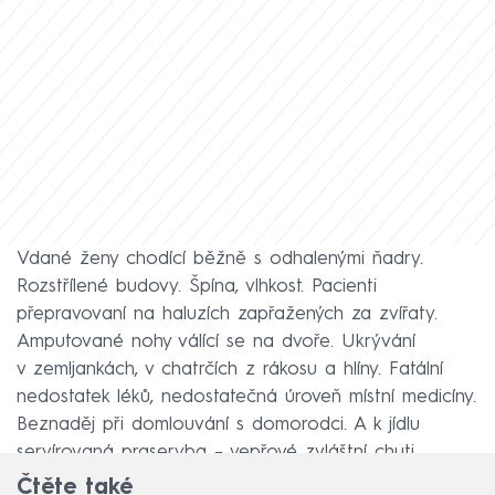
Vdané ženy chodící běžně s odhalenými ňadry.
Rozstřílené budovy. Špína, vlhkost. Pacienti
přepravovaní na haluzích zapřažených za zvířaty.
Amputované nohy válící se na dvoře. Ukrývání
v zemljankách, v chatrčích z rákosu a hlíny. Fatální
nedostatek léků, nedostatečná úroveň místní medicíny.
Beznaděj při domlouvání s domorodci. A k jídlu
servírovaná praseryba – vepřové zvláštní chuti.
Čtěte také