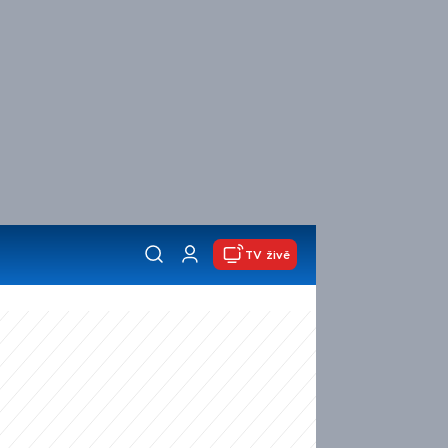
TV živě