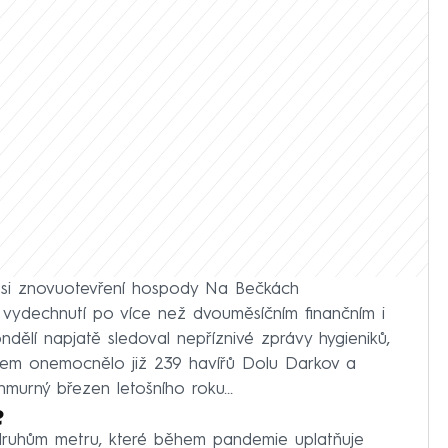
a si znovuotevření hospody Na Bečkách
é vydechnutí po více než dvouměsíčním finančním i
ndělí napjatě sledoval nepříznivé zprávy hygieniků,
virem onemocnělo již 239 havířů Dolu Darkov a
 chmurný březen letošního roku…
?
ruhům metru, které během pandemie uplatňuje