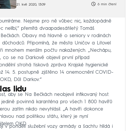
6 min čtení
21. kvě 2020, 13:09
dně poumíráme. Nejsme pro ně vůbec nic, každopádně
ec nelíbí,“ přemítá dvaapadesátiletý Tomáš
 Bečkách. Obavy má hlavně o seniory v rodinách
h důchodců. Připomíná, že města Uničov a Litovel
 při mnohem menším počtu nakažených. „Nechápu,
, co se na Darkově objevil první případ
ondělní strohá tisková zpráva Krajské hygienické
 až 14. 5. postupně zjištěno 14 onemocnění COVID-
í OKD, Důl Darkov.“
as lidu
t, aby se Na Bečkách neobjevil infikovaný host.
jedině povinná karanténa pro všech 1 800 havířů
erou zatím nikdo nevyhlásil. „A havíři dokonce
lavou nad politikou státu, který je nyní
ajitelem OKD.
í v pondělí služební vozy armády a šachtu hlídá i