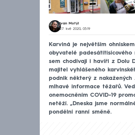
Ivan Motýl
27. kvě 2020, 05:19
Karviná je největším ohniskem
obyvatelé padesátitisícového 
sem chodívají i havíři z Dolu 
majitel vyhlášeného karvinsk
podnik některý z nakažených 
mlhavé informace těžařů. Vede
onemocněním COVID-19 promoř
netěží. „Dneska jsme normálně 
pondělní ranní směně.