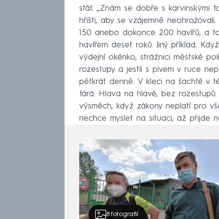
stát. „Znám se dobře s karvinskými f
hřišti, aby se vzájemně neohrožova
150 anebo dokonce 200 havířů, a to
havířem deset roků. Jiný příklad. Kd
výdejní okénko, strážnici městské poli
rozestupy a jestli s pivem v ruce nep
pětkrát denně. V kleci na šachtě v t
fárá. Hlava na hlavě, bez rozestupů.
výsměch, když zákony neplatí pro vše
nechce myslet na situaci, až přijde n
8
fotografií