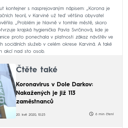
out kontejner s nasprejovaným nápisem: „Korona je
račních teorií, v Karviné už teď většina obyvatel
věřila. „Problém je hlavně v tomhle městě, skoro
tvrzuje krajská hygienička Pavla Svrčinová, kde je
anice proto ponechala v platnosti zákaz návštěv ve
ch sociálních služeb v celém okrese Karviná. A také
 akcí nad sto osob.
Čtěte také
Koronavirus v Dole Darkov:
Nakažených je již 113
zaměstnanců
6 min čtení
20. kvě 2020, 10:25