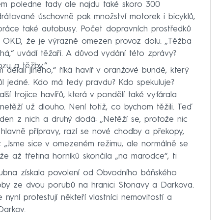
olem poledne tady ale najdu také skoro 300
átované úschovně pak množství motorek i bicyklů,
 práce také autobusy. Počet dopravních prostředků
mi OKD, že je výrazně omezen provoz dolu. „Těžba
há,“ uvádí těžaři. A důvod vydání této zprávy?
zu a těžby.“
dělali jiného,“ říká havíř v oranžové bundě, který
půl jedné. Kdo má tedy pravdu? Kdo spekuluje?
lší trojice havířů, která v pondělí také vyfárala
etěží už dlouho. Není totiž, co bychom těžili. Teď
den z nich a druhý dodá: „Netěží se, protože nic
e, hlavně přípravy, razí se nové chodby a překopy,
: „Jsme sice v omezeném režimu, ale normálně se
e až třetina horníků skončila „na marodce“, ti
ubna získala povolení od Obvodního báňského
by ze dvou porubů na hranici Stonavy a Darkova.
 nyní protestují někteří vlastníci nemovitostí a
Darkov.