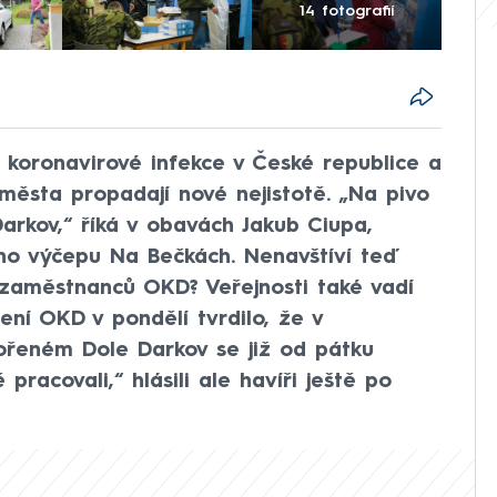
14 fotografií
 koronavirové infekce v České republice a
města propadají nové nejistotě. „Na pivo
Darkov,“ říká v obavách Jakub Ciupa,
ého výčepu Na Bečkách. Nenavštíví teď
zaměstnanců OKD? Veřejnosti také vadí
ní OKD v pondělí tvrdilo, že v
eném Dole Darkov se již od pátku
pracovali,“ hlásili ale havíři ještě po