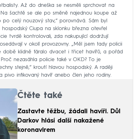
otbalisty. Až do dneška se nesměli sprchovat na
li. Na šachtě se ale po směně najednou koupe až
 po celý nouzový stav,“ porovnává. Sám byl
yž hospodský Ciupa na sklonku března otevřel
cie tvrdě kontrolovali, zda nakupující dodržují
osedávají v okolí provozovny. „Měl jsem tady policii
é době klidně fáralo dvacet i třicet havířů, a pořád
 Proč nezasáhla policie také v OKD? To je
chny stejně,“ kroutí hlavou hospodský. A raději
a pivo infikovaný havíř anebo člen jeho rodiny.
Čtěte také
Zastavte těžbu, žádali havíři. Důl
Darkov hlásí další nakažené
koronavirem