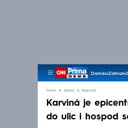
Domácí
Zahranič
Pořady
Domů
Zprávy
Reportáž
Karviná je epicen
do ulic i hospod s