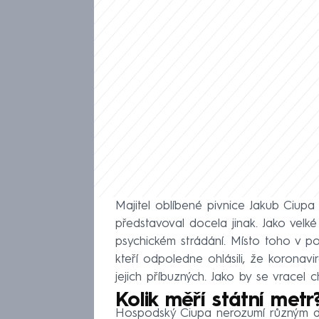
Majitel oblíbené pivnice Jakub Ciup
představoval docela jinak. Jako velk
psychickém strádání. Místo toho v po
kteří odpoledne ohlásili, že korona
jejich příbuzných. Jako by se vracel
Kolik měří státní metr
Hospodský Ciupa nerozumí různým d