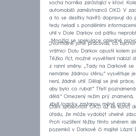
socha horníka zarůstající v křoví. K
automobilů zaměstnanců OKD. V zadr
a to se desítky havířů dopravují do
tedy neladí s pondělními informace
uhlí v Dole Darkov od pátku neprobí
„Množící se spekulace ohledně provo
„Normálně jsme pracovali, co bychom 
vrátnici Dolu Darkov opustil kolem 
Těžko říct, možné vysvětlení nabízí da
z ranní směny. „Tady na Darkově se n
nemáme žádnou stěnu,“ vysvětluje je
není, žádné uhlí. Dělají se jiné prác
aby bylo co rubat.“ Třetí poznamená
dělá.“ Omezený režim prý znamená, ž
zbylí logicky zastanou méně práce.
Důlní společnost OKD až ke konci d
úřadu, že může vydobýt uhelné záso
Proti rozšíření těžby tímto směrem ale
pozemků v Darkově či majitel Lázní 