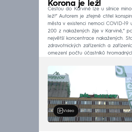
Korona je lež!
Cestou do Karviné lze u silnice min
lež!“ Autorem je zřejmě ctitel konspi
města v existenci nemoci COVID-19 u
200 z nakažených žije v Karviné,“ po
největší koncentrace nakažených. St
zdravotnických zařízeních a zařízení
omezení počtu účastníků hromadných
Video