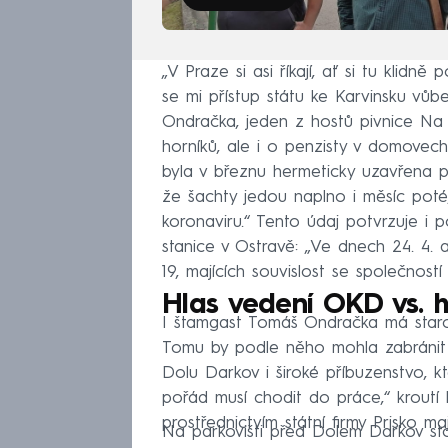
„V Praze si asi říkají, ať si tu kli
se mi přístup státu ke Karvinsku vůb
Ondračka, jeden z hostů pivnice Na
horníků, ale i o penzisty v domovec
byla v březnu hermeticky uzavřena
že šachty jedou naplno i měsíc poté
koronaviru.“ Tento údaj potvrzuje i p
stanice v Ostravě: „Ve dnech 24. 4.
19, majících souvislost se společnost
Hlas vedení OKD vs. hl
I štamgast Tomáš Ondračka má staros
Tomu by podle něho mohla zabránit 
Dolu Darkov i široké příbuzenstvo, kt
pořád musí chodit do práce,“ kroutí h
prostřednictvím státní firmy Prisko m
Na parkovišti před Dolem Darkov stoj