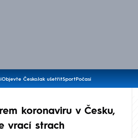
í
Objevte Česko
Jak ušetřit
Sport
Počasí
trem koronaviru v Česku,
e vrací strach