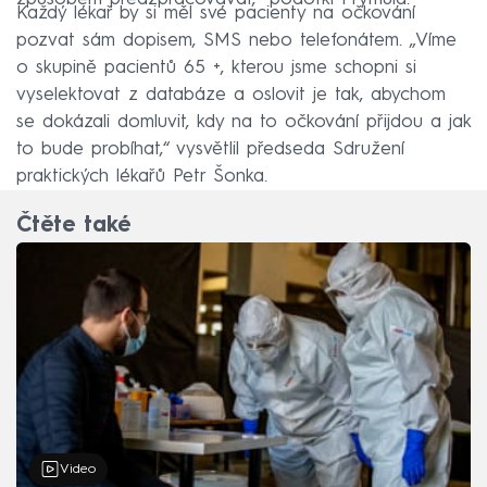
Každý lékař by si měl své pacienty na očkování
pozvat sám dopisem, SMS nebo telefonátem. „Víme
o skupině pacientů 65 +, kterou jsme schopni si
vyselektovat z databáze a oslovit je tak, abychom
se dokázali domluvit, kdy na to očkování přijdou a jak
to bude probíhat,“ vysvětlil předseda Sdružení
praktických lékařů Petr Šonka.
Čtěte také
Video