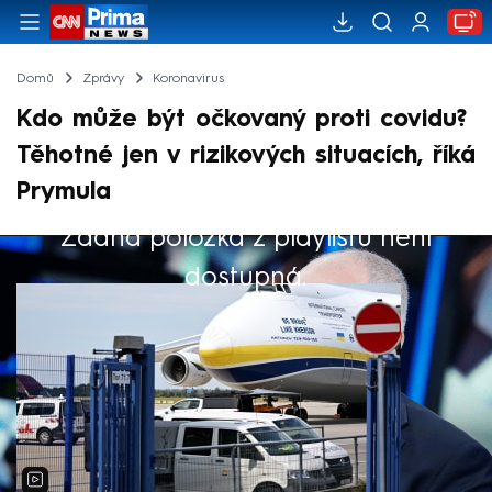
Domů
Zprávy
Koronavirus
Kdo může být očkovaný proti covidu?
Těhotné jen v rizikových situacích, říká
Prymula
Žádná položka z playlistu není
Výběr redakce
dostupná.