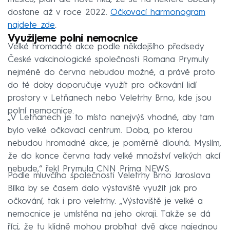
dostane až v roce 2022.
Očkovací harmonogram
najdete zde
.
Využijeme polní nemocnice
Velké hromadné akce podle někdejšího předsedy
České vakcinologické společnosti Romana Prymuly
nejméně do června nebudou možné, a právě proto
do té doby doporučuje využít pro očkování lidí
prostory v Letňanech nebo Veletrhy Brno, kde jsou
polní nemocnice.
„V Letňanech je to místo nanejvýš vhodné, aby tam
bylo velké očkovací centrum. Doba, po kterou
nebudou hromadné akce, je poměrně dlouhá. Myslím,
že do konce června tady velké množství velkých akcí
nebude,“ řekl Prymula CNN Prima NEWS.
Podle mluvčího společnosti Veletrhy Brno Jaroslava
Bílka by se časem dalo výstaviště využít jak pro
očkování, tak i pro veletrhy. „Výstaviště je velké a
nemocnice je umístěna na jeho okraji. Takže se dá
říci, že tu klidně mohou probíhat dvě akce najednou