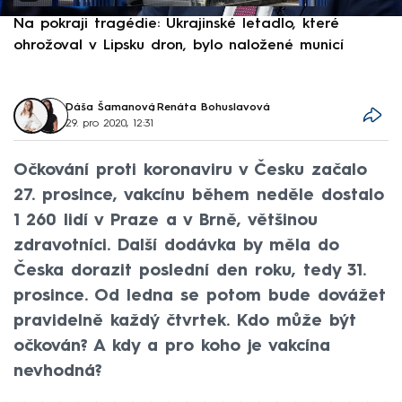
Na pokraji tragédie: Ukrajinské letadlo, které
P
ohrožoval v Lipsku dron, bylo naložené municí
e
Dáša Šamanová
,
Renáta Bohuslavová
29. pro 2020, 12:31
Očkování proti koronaviru v Česku začalo
27. prosince, vakcínu během neděle dostalo
1 260 lidí v Praze a v Brně, většinou
zdravotníci. Další dodávka by měla do
Česka dorazit poslední den roku, tedy 31.
prosince. Od ledna se potom bude dovážet
pravidelně každý čtvrtek. Kdo může být
očkován? A kdy a pro koho je vakcína
nevhodná?