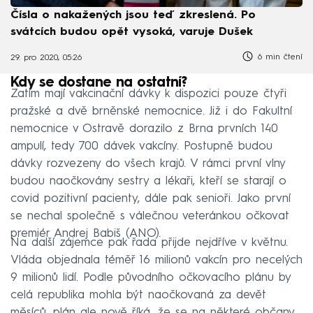
Čísla o nakažených jsou teď zkreslená. Po
svátcích budou opět vysoká, varuje Dušek
6 min čtení
29. pro 2020, 05:26
Kdy se dostane na ostatní?
Zatím mají vakcinační dávky k dispozici pouze čtyři
pražské a dvě brněnské nemocnice. Již i do Fakultní
nemocnice v Ostravě dorazilo z Brna prvních 140
ampulí, tedy 700 dávek vakcíny. Postupně budou
dávky rozvezeny do všech krajů. V rámci první vlny
budou naočkovány sestry a lékaři, kteří se starají o
covid pozitivní pacienty, dále pak senioři. Jako první
se nechal společně s válečnou veteránkou očkovat
premiér Andrej Babiš (ANO).
Na další zájemce pak řada přijde nejdříve v květnu.
Vláda objednala téměř 16 milionů vakcín pro necelých
9 milionů lidí. Podle původního očkovacího plánu by
celá republika mohla být naočkovaná za devět
měsíců, plán ale nově říká, že se na některé občany