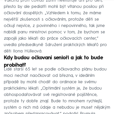
Vakcína proti covidu zatím neexistuje ani pro děti,
přesto by ale pediatři mohli být vítanou posilou při
očkování dospělých. „Vzhledem k tomu, že máme
největší zkušenosti s očkováním, protože děti se
očkují nejvíce, z povinného i nepovinného, tak jsme
nabídli panu ministrovi pomoc v tom, že bychom se
zapojili jako lékaři do práce očkovacích center,“
uvedla předsedkyně Sdružení praktických lékařů pro
děti Ilona Hülleová.
Kdy budou očkovaní senioři a jak to bude
probíhat?
Lidé starší 65 let se podle očkovacího plánu budou
moci nechat naočkovat od března, v ideálním
případě by mohli chodit do ordinace ke svému
praktickému lékaři. „Optimální systém je, že budou
obhospodařovávat své registrované pojištěnce,
protože ty dobře znají. Bude to mnohem rychlejší,
systém o nich má údaje a nebudou je muset nějakým
způsobem předzpracovávat,“ podotkl Prymula.