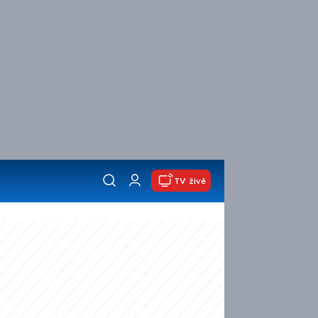
TV živě