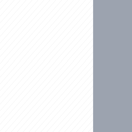
ideo
kat migranty do Česka? Sami by odešli, tvrdí exp
ické sebevraždě