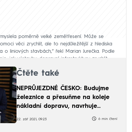
myslela poměrně velké zemětřesení. Může se
oci věci zrychlit, ale to nejdůležitější z hlediska
a o liniových stavbách,“ řekl Marian Jurečka. Podle
e, jak výstavbu dopravní infrastruktury zrychlit.
Čtěte také
NEPRŮJEZDNÉ ČESKO: Budujme
železnice a přesuňme na koleje
nákladní dopravu, navrhuje
krajský politik KSČM
6 min čtení
22. zář 2021, 09:23
egislativou dané nástroje začal využívat. Týká se to