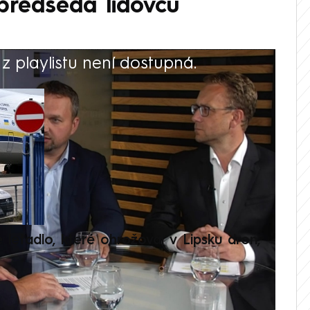
předseda lidovců
 playlistu není dostupná.
V
é letadlo, které ohrožoval v Lipsku dron,
Přilá
polit