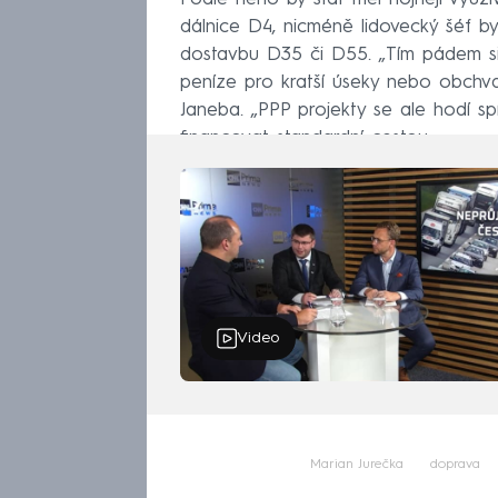
dálnice D4, nicméně lidovecký šéf by
dostavbu D35 či D55. „Tím pádem si 
peníze pro kratší úseky nebo obchvaty
Janeba. „PPP projekty se ale hodí spí
financovat standardní cestou.
Video
Marian Jurečka
doprava