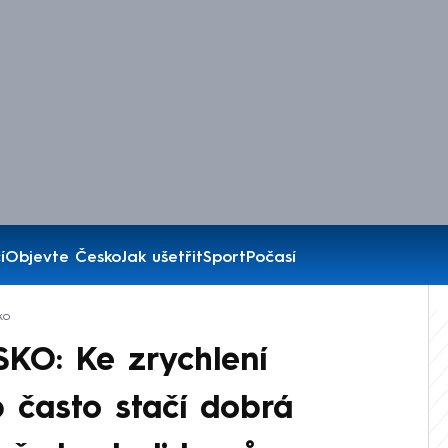
í
Objevte Česko
Jak ušetřit
Sport
Počasí
ko
O: Ke zrychlení
 často stačí dobrá