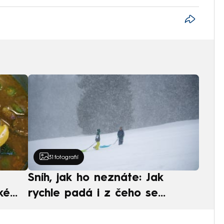
31
fotografií
Sníh, jak ho neznáte: Jak
ké
rychle padá i z čeho se
ská
skládá. A vločky nejsou bílé