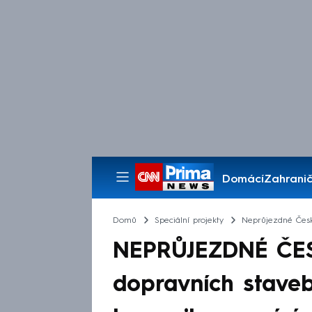
Domácí
Zahranič
Pořady
Domů
Speciální projekty
Neprůjezdné Čes
NEPRŮJEZDNÉ ČESK
dopravních staveb