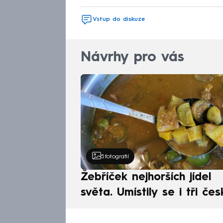
Vstup do diskuze
Návrhy pro vás
5
fotografií
Žebříček nejhorších jídel
světa. Umístily se i tři čes
pokrmy, vévodí skandináv