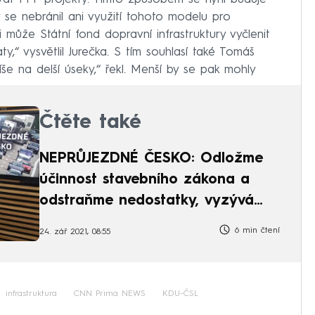
 se nebránil ani využití tohoto modelu pro
může Státní fond dopravní infrastruktury vyčlenit
,“ vysvětlil Jurečka. S tím souhlasí také Tomáš
še na delší úseky,“ řekl. Menší by se pak mohly
Čtěte také
NEPRŮJEZDNÉ ČESKO: Odložme
účinnost stavebního zákona a
odstraňme nedostatky, vyzývá
poslanec TOP 09
6 min čtení
24. zář 2021, 08:55
infrastruktura
CNN Prima NEWS
KDU-ČSL