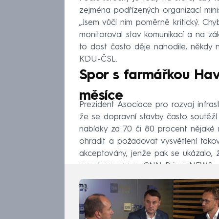
zejména podřízených organizací minist
„Jsem vůči nim poměrně kritický. Chy
monitoroval stav komunikací a na zák
to dost často děje nahodile, někdy n
KDU-ČSL.
Spor s farmářkou Hav
měsíce
Prezident Asociace pro rozvoj infras
že se dopravní stavby často soutěží
nabídky za 70 či 80 procent nějaké
ohradit a požadovat vysvětlení tako
akceptovány, jenže pak se ukázalo, 
v rozhovoru pro CNN Prima NEWS.