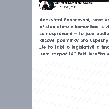
Petr Musil
,
Komerční sdělení
21. zář 2021, 10:16
Adekvátní financování, smyslu
přístup státu v komunikaci s 
samosprávami – to jsou podl
klíčové podmínky pro úspěšný 
„Je to také o legislativě a f
jsem rozpačitý,“ řekl Jurečk