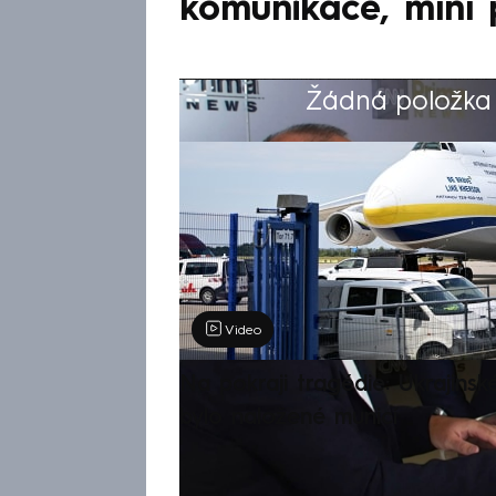
komunikace, míní 
Žádná položka z
Výběr redakce
Video
Na pokraji tragédie: Ukrajinsk
bylo naložené municí