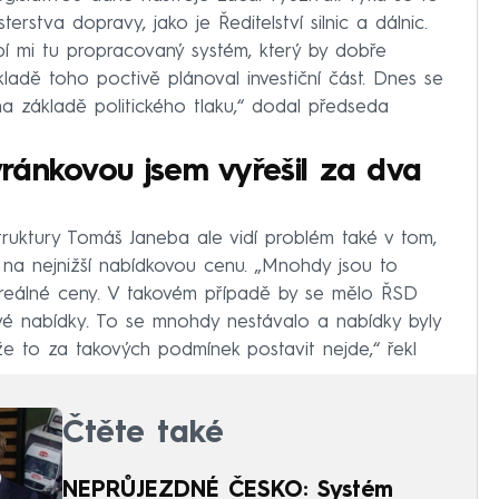
erstva dopravy, jako je Ředitelství silnic a dálnic.
bí mi tu propracovaný systém, který by dobře
ladě toho poctivě plánoval investiční část. Dnes se
a základě politického tlaku,“ dodal předseda
ránkovou jsem vyřešil za dva
truktury Tomáš Janeba ale vidí problém také v tom,
 na nejnižší nabídkovou cenu. „Mnohdy jsou to
 reálné ceny. V takovém případě by se mělo ŘSD
vé nabídky. To se mnohdy nestávalo a nabídky byly
že to za takových podmínek postavit nejde,“ řekl
Čtěte také
NEPRŮJEZDNÉ ČESKO: Systém