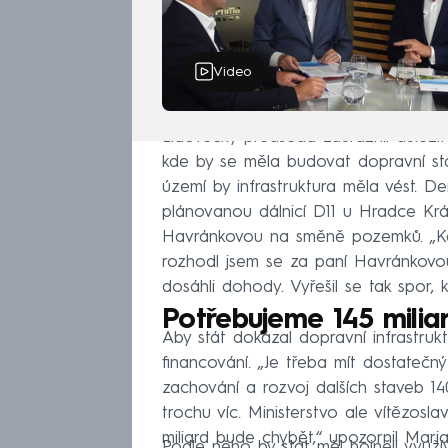
Video
Lidovecký předseda zdůraznil důleži
kde by se měla budovat dopravní sta
území by infrastruktura měla vést. 
plánovanou dálnicí D11 u Hradce Krá
Havránkovou na směně pozemků. „Kdy
rozhodl jsem se za paní Havránkovo
dosáhli dohody. Vyřešil se tak spor, k
Potřebujeme 145 milia
Aby stát dokázal dopravní infrastrukt
financování. „Je třeba mít dostatečn
zachování a rozvoj dalších staveb 140
trochu víc. Ministerstvo ale vítězosl
miliard bude chybět,“ upozornil Maria
Podle něho by stát měl hojněji využ