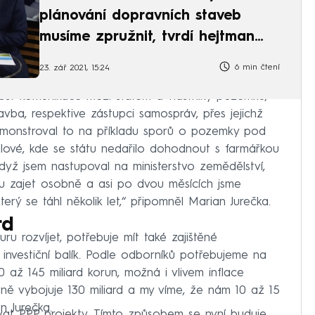
plánování dopravních staveb
musíme zpružnit, tvrdí hejtman
Libereckého kraje
6 min čtení
23. zář 2021, 15:24
tost komunikace mezi státem a vlastníky pozemků,
vba, respektive zástupci samospráv, přes jejichž
Demonstroval to na příkladu sporů o pozemky pod
lové, kde se státu nedařilo dohodnout s farmářkou
ž jsem nastupoval na ministerstvo zemědělství,
u zajet osobně a asi po dvou měsících jsme
terý se táhl několik let,“ připomněl Marian Jurečka.
rd
uru rozvíjet, potřebuje mít také zajištěné
ý investiční balík. Podle odborníků potřebujeme na
 až 145 miliard korun, možná i vlivem inflace
avně vybojuje 130 miliard a my víme, že nám 10 až 15
n Jurečka.
ívat PPP projekty. Tímto způsobem se nyní buduje