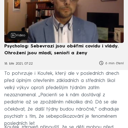
Video
Psycholog: Sebevrazi jsou oběťmi covidu i vlády.
Ohrožení jsou mladí, senioři a ženy
6 min čtení
18. bře 2021, 07:22
To potvrzuje i Koutek, který ale v posledních dnech
před úplným otevřením základních a středních škol
velký výkyv oproti předešlým týdnům zatím
nezaznamenal. „Pacienti se k nám dostávají z
pediatrie až se zpožděním několika dnů. Dá se ale
očekávat, že další týdny budou náročné,“ odhaduje
psychiatr s tím, že sebepoškozování je fenoménem
posledních let.
Koutek zároveň připouští, že se děti mohou před