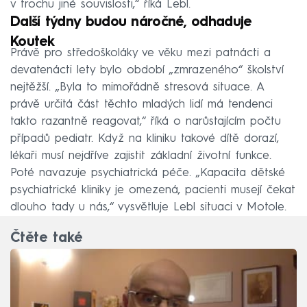
v trochu jiné souvislosti,“ říká Lebl.
Další týdny budou náročné, odhaduje
Koutek
Právě pro středoškoláky ve věku mezi patnácti a
devatenácti lety bylo období „zmrazeného“ školství
nejtěžší. „Byla to mimořádně stresová situace. A
právě určitá část těchto mladých lidí má tendenci
takto razantně reagovat,“ říká o narůstajícím počtu
případů pediatr. Když na kliniku takové dítě dorazí,
lékaři musí nejdříve zajistit základní životní funkce.
Poté navazuje psychiatrická péče. „Kapacita dětské
psychiatrické kliniky je omezená, pacienti musejí čekat
dlouho tady u nás,“ vysvětluje Lebl situaci v Motole.
Čtěte také