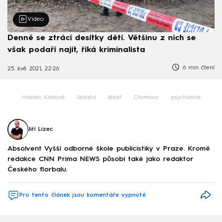
Video
Denně se ztrácí desítky dětí. Většinu z nich se
však podaří najít, říká kriminalista
6 min čtení
25. kvě 2021, 22:26
Hradec Králové
školství
lékař
Olomouc
psychiatrie
Jiří Lizec
Absolvent Vyšší odborné škole publicistiky v Praze. Kromě
redakce CNN Prima NEWS působí také jako redaktor
Českého florbalu.
Pro tento článek jsou komentáře vypnuté