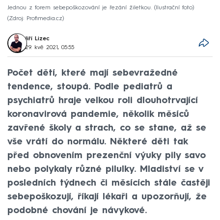
Jednou z forem sebepoškozování je řezání žiletkou. (Ilustrační foto)
Zdroj: Profimedia.cz
Jiří Lizec
29. kvě 2021, 05:55
Počet dětí, které mají sebevražedné
tendence, stoupá. Podle pediatrů a
psychiatrů hraje velkou roli dlouhotrvající
koronavirová pandemie, několik měsíců
zavřené školy a strach, co se stane, až se
vše vrátí do normálu. Některé děti tak
před obnovením prezenční výuky pily savo
nebo polykaly různé pilulky. Mladiství se v
posledních týdnech či měsících stále častěji
sebepoškozují, říkají lékaři a upozorňují, že
podobné chování je návykové.