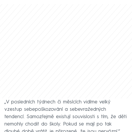
„V posledních týdnech či měsících vidíme velký
vzestup sebepoškozování a sebevražedných
tendencí. Samozřejmě existují souvislosti s tím, že děti
nemohly chodit do školy. Pokud se mají po tak
dlouhé době vrátit, je přirozené, že jsou nervózní,“