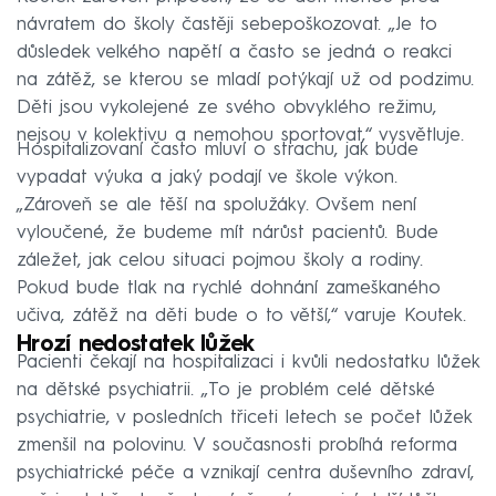
návratem do školy častěji sebepoškozovat. „Je to
důsledek velkého napětí a často se jedná o reakci
na zátěž, se kterou se mladí potýkají už od podzimu.
Děti jsou vykolejené ze svého obvyklého režimu,
nejsou v kolektivu a nemohou sportovat,“ vysvětluje.
Hospitalizovaní často mluví o strachu, jak bude
vypadat výuka a jaký podají ve škole výkon.
„Zároveň se ale těší na spolužáky. Ovšem není
vyloučené, že budeme mít nárůst pacientů. Bude
záležet, jak celou situaci pojmou školy a rodiny.
Pokud bude tlak na rychlé dohnání zameškaného
učiva, zátěž na děti bude o to větší,“ varuje Koutek.
Hrozí nedostatek lůžek
Pacienti čekají na hospitalizaci i kvůli nedostatku lůžek
na dětské psychiatrii. „To je problém celé dětské
psychiatrie, v posledních třiceti letech se počet lůžek
zmenšil na polovinu. V současnosti probíhá reforma
psychiatrické péče a vznikají centra duševního zdraví,