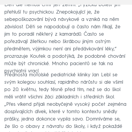
Děti ale nemusí chtít jen zemřít. „Fyzická bolest jim
přehluší tu psychickou. Znepokojující je, že
sebepoškozování bývá návykové a vzniká na něm
závislost. Děti se napodobují a často nám říkají, že
jim to poradil některý z kamarádů. Často se
pořezávají žiletkou nebo škrábou jiným ostrým
předmětem, výjimkou není ani předávkování léky,“
prozrazuje Koutek a podotýká, že podobné chování
může být chronické. Mnoho pacientů se tak na
psychiatrii vrací.
Přednosta motolské pediatrické kliniky Jan Lebl se
svým kolegou souhlasí, rapidního nárůstu si ale všiml
po 20. květnu, tedy těsně před tím, než se do škol
měli vrátit všichni žáci základních i středních škol.
„Přes víkend přijali neobyčejně vysoký počet zejména
dospívajících dívek, které v tomto kontextu snědly
prášky, jedna dokonce vypila savo. Domníváme se,
že šlo o obavy z návratu do školy, i když pokaždé