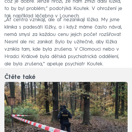
což je dobře. Jenže hrozí, že nám zmizí další lůžka,
to by byl problém,“ podotýká Koutek. V ohrožení je
tak například léčebna v Lounech.
„Ať centra vznikají, ale ať nezanikají lůžka. My jsme
klinika s padesáti lůžky, a i když máme často nával,
nemá smysl za každou cenu jejich počet rozšiřovat.
Nesmí ale nic zanikat. Bylo by užitečné, aby lůžka
vznikla tam, kde byla zrušena. V Olomouci nebo v
Hradci Králové byla dětská psychiatrická oddělení,
ale byla zrušena,“ apeluje psychiatr Koutek.
Čtěte také