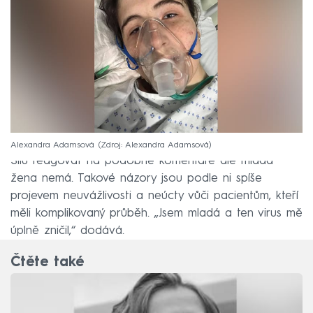
Alexandra Adamsová
Zdroj: Alexandra Adamsová
Sílu reagovat na podobné komentáře ale mladá
žena nemá. Takové názory jsou podle ni spíše
projevem neuvážlivosti a neúcty vůči pacientům, kteří
měli komplikovaný průběh. „Jsem mladá a ten virus mě
úplně zničil,“ dodává.
Čtěte také