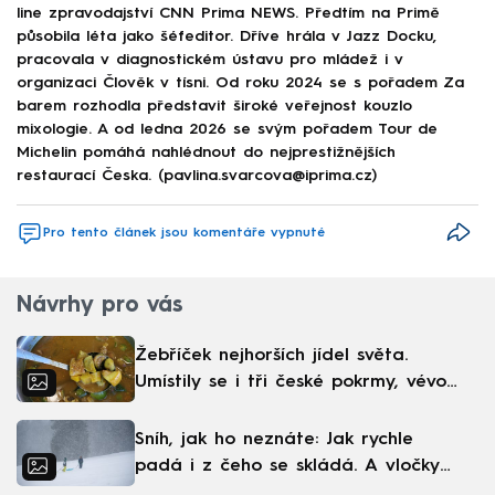
line zpravodajství CNN Prima NEWS. Předtím na Primě
působila léta jako šéfeditor. Dříve hrála v Jazz Docku,
pracovala v diagnostickém ústavu pro mládež i v
organizaci Člověk v tísni. Od roku 2024 se s pořadem Za
barem rozhodla představit široké veřejnost kouzlo
mixologie. A od ledna 2026 se svým pořadem Tour de
Michelin pomáhá nahlédnout do nejprestižnějších
restaurací Česka. (pavlina.svarcova@iprima.cz)
Pro tento článek jsou komentáře vypnuté
Návrhy pro vás
Žebříček nejhorších jídel světa.
Umístily se i tři české pokrmy, vévodí
skandinávská kuchyně
Sníh, jak ho neznáte: Jak rychle
padá i z čeho se skládá. A vločky
nejsou bílé