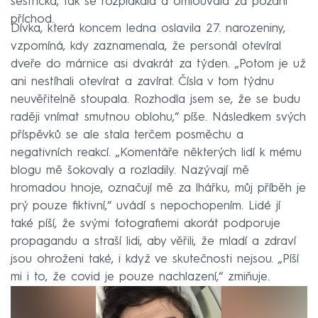
sestřička, tak se rozplakala a omlouvala za pozdní
příchod.
Dívka, která koncem ledna oslavila 27. narozeniny,
vzpomíná, kdy zaznamenala, že personál otevíral
dveře do márnice asi dvakrát za týden. „Potom je už
ani nestíhali otevírat a zavírat. Čísla v tom týdnu
neuvěřitelně stoupala. Rozhodla jsem se, že se budu
raději vnímat smutnou oblohu,“ píše. Následkem svých
příspěvků se ale stala terčem posměchu a
negativních reakcí. „Komentáře některých lidí k mému
blogu mě šokovaly a rozladily. Nazývají mě
hromadou hnoje, označují mě za lhářku, můj příběh je
prý pouze fiktivní,“ uvádí s nepochopením. Lidé jí
také píší, že svými fotografiemi akorát podporuje
propagandu a straší lidi, aby věřili, že mladí a zdraví
jsou ohroženi také, i když ve skutečnosti nejsou. „Píší
mi i to, že covid je pouze nachlazení,“ zmiňuje.