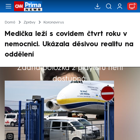
Domů
Zprávy
Koronavirus
Medička leží s covidem čtvrt roku v
nemocnici. Ukázala děsivou realitu na
oddělení
Žádná položka z playlistu není
Výběr redakce
dostupná.