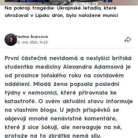
Na pokraji tragédie: Ukrajinské letadlo, které
P
ohrožoval v Lipsku dron, bylo naložené municí
e
Pavlína Švarcová
25. úno 2021, 14:22
První částečně nevidomá a neslyšící britská
studentka medicíny Alexandra Adamsová je
od prosince loňského roku na covidovém
oddělení. Mladá žena popsala poslední
týdny v nemocnici, které přirovnala ke
katastrofě. O svém aktuální stavu informuje
na vlastním blogu. U jejích příspěvků se
objevují mnohé nenávistné komentáře,
které ji sice šokují, ale nereaguje na ně,
protože na to zkrátka nemá sílu.