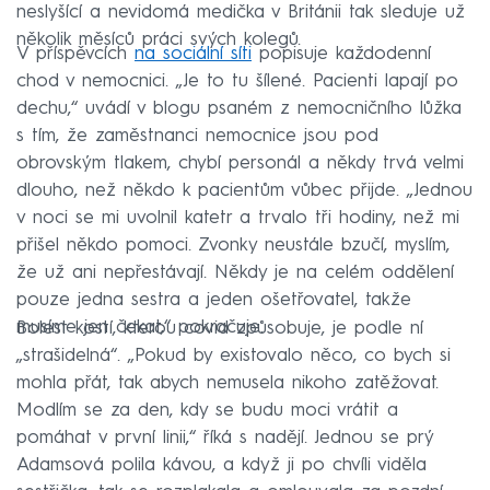
neslyšící a nevidomá medička v Británii tak sleduje už
několik měsíců práci svých kolegů.
V příspěvcích
na sociální síti
popisuje každodenní
chod v nemocnici. „Je to tu šílené. Pacienti lapají po
dechu,“ uvádí v blogu psaném z nemocničního lůžka
s tím, že zaměstnanci nemocnice jsou pod
obrovským tlakem, chybí personál a někdy trvá velmi
dlouho, než někdo k pacientům vůbec přijde. „Jednou
v noci se mi uvolnil katetr a trvalo tři hodiny, než mi
přišel někdo pomoci. Zvonky neustále bzučí, myslím,
že už ani nepřestávají. Někdy je na celém oddělení
pouze jedna sestra a jeden ošetřovatel, takže
musíme jen čekat,“ pokračuje.
Bolest kostí, kterou covid způsobuje, je podle ní
„strašidelná“. „Pokud by existovalo něco, co bych si
mohla přát, tak abych nemusela nikoho zatěžovat.
Modlím se za den, kdy se budu moci vrátit a
pomáhat v první linii,“ říká s nadějí. Jednou se prý
Adamsová polila kávou, a když ji po chvíli viděla