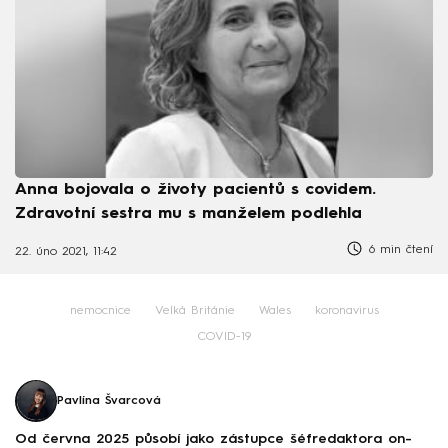
Anna bojovala o životy pacientů s covidem.
Zdravotní sestra mu s manželem podlehla
6 min čtení
22. úno 2021, 11:42
nemocnice
Velká Británie
Wales
koronavirus
COVID-19
Pavlína Švarcová
Od června 2025 působí jako zástupce šéfredaktora on-