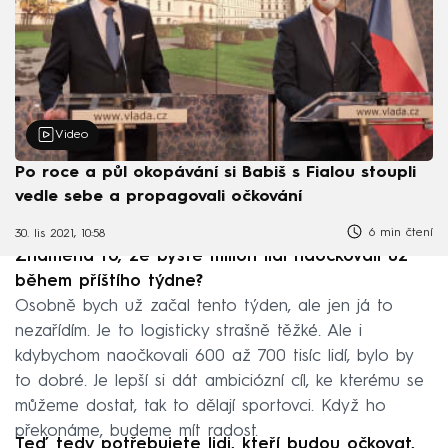
Video
Po roce a půl okopávání si Babiš s Fialou stoupli
vedle sebe a propagovali očkování
6 min čtení
30. lis 2021, 10:58
Znamená to, že byste milion lidí naočkovali už
během příštího týdne?
Osobně bych už začal tento týden, ale jen já to
nezařídím. Je to logisticky strašně těžké. Ale i
kdybychom naočkovali 600 až 700 tisíc lidí, bylo by
to dobré. Je lepší si dát ambiciózní cíl, ke kterému se
můžeme dostat, tak to dělají sportovci. Když ho
překonáme, budeme mít radost.
Teď tedy potřebujete lidi, kteří budou očkovat,