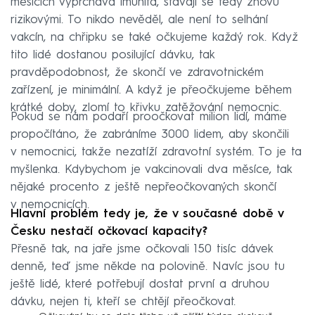
měsících vyprchává imunita, stávají se tedy znovu
rizikovými. To nikdo nevěděl, ale není to selhání
vakcín, na chřipku se také očkujeme každý rok. Když
tito lidé dostanou posilující dávku, tak
pravděpodobnost, že skončí ve zdravotnickém
zařízení, je minimální. A když je přeočkujeme během
krátké doby, zlomí to křivku zatěžování nemocnic.
Pokud se nám podaří proočkovat milion lidí, máme
propočítáno, že zabráníme 3000 lidem, aby skončili
v nemocnici, takže nezatíží zdravotní systém. To je ta
myšlenka. Kdybychom je vakcinovali dva měsíce, tak
nějaké procento z ještě nepřeočkovaných skončí
v nemocnicích.
Hlavní problém tedy je, že v současné době v
Česku nestačí očkovací kapacity?
Přesně tak, na jaře jsme očkovali 150 tisíc dávek
denně, teď jsme někde na polovině. Navíc jsou tu
ještě lidé, které potřebují dostat první a druhou
dávku, nejen ti, kteří se chtějí přeočkovat.