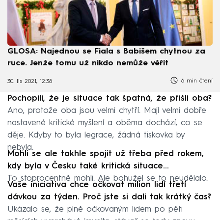
GLOSA: Najednou se Fiala s Babišem chytnou za
ruce. Jenže tomu už nikdo nemůže věřit
6 min čtení
30. lis 2021, 12:38
Pochopili, že je situace tak špatná, že přišli oba?
Ano, protože oba jsou velmi chytří. Mají velmi dobře
nastavené kritické myšlení a oběma dochází, co se
děje. Kdyby to byla legrace, žádná tiskovka by
nebyla.
Mohli se ale takhle spojit už třeba před rokem,
kdy byla v Česku také kritická situace...
To stoprocentně mohli. Ale bohužel se to neudělalo.
Vaše iniciativa chce očkovat milion lidí třetí
dávkou za týden. Proč jste si dali tak krátký čas?
Ukázalo se, že plně očkovaným lidem po pěti