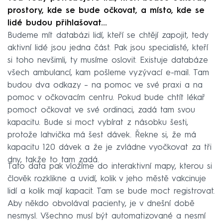
prostory, kde se bude očkovat, a místo, kde se
lidé budou přihlašovat…
Budeme mít databázi lidí, kteří se chtějí zapojit, tedy
aktivní lidé jsou jedna část. Pak jsou specialisté, kteří
si toho nevšimli, ty musíme oslovit. Existuje databáze
všech ambulancí, kam pošleme vyzývací e-mail. Tam
budou dva odkazy – na pomoc ve své praxi a na
pomoc v očkovacím centru. Pokud bude chtít lékař
pomoct očkovat ve své ordinaci, zadá tam svou
kapacitu. Bude si moct vybírat z násobku šesti,
protože lahvička má šest dávek. Řekne si, že má
kapacitu 120 dávek a že je zvládne vyočkovat za tři
dny, takže to tam zadá.
Tato data pak vložíme do interaktivní mapy, kterou si
člověk rozklikne a uvidí, kolik v jeho městě vakcinuje
lidí a kolik mají kapacit. Tam se bude moct registrovat.
Aby někdo obvolával pacienty, je v dnešní době
nesmysl. Všechno musí být automatizované a nesmí