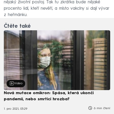
nějaký životní postoj. Tak tu zkrátka bude nějaké
procento lidí, kteří nevěří, a místo vakcíny si dají vývar
z heřmánku.
Čtěte také
Video
Nová mutace omikron: Spása, která ukončí
pandemii, nebo smrtící hrozba?
6 min čtení
1. pro 2021, 05:29