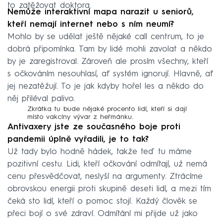
to zatěžovat doktora.
Nemůže interaktivní mapa narazit u seniorů,
kteří nemají internet nebo s ním neumí?
Mohlo by se udělat ještě nějaké call centrum, to je
dobrá připomínka. Tam by lidé mohli zavolat a někdo
by je zaregistroval. Zároveň ale prosím všechny, kteří
s očkováním nesouhlasí, ať systém ignorují. Hlavně, ať
jej nezatěžují. To je jak kdyby hořel les a někdo do
něj přiléval palivo.
Zkrátka tu bude nějaké procento lidí, kteří si dají
místo vakcíny vývar z heřmánku.
Antivaxery jste ze současného boje proti
pandemii úplně vyřadili, je to tak?
Už tady bylo hodně hádek, takže teď tu máme
pozitivní cestu. Lidi, kteří očkování odmítají, už nemá
cenu přesvědčovat, neslyší na argumenty. Ztrácíme
obrovskou energii proti skupině deseti lidí, a mezi tím
čeká sto lidí, kteří o pomoc stojí. Každý člověk se
přeci bojí o své zdraví. Odmítání mi přijde už jako