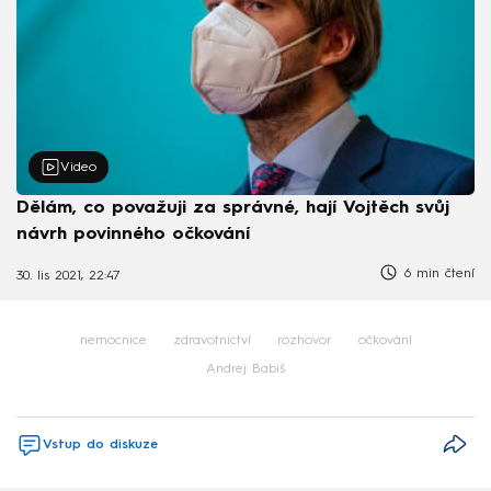
Video
Dělám, co považuji za správné, hají Vojtěch svůj
návrh povinného očkování
6 min čtení
30. lis 2021, 22:47
nemocnice
zdravotnictví
rozhovor
očkování
Andrej Babiš
Vstup do diskuze