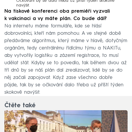
Očkování by se dalo třeba už příští týden skokově
navýšit.
Na tiskové konferenci oba premiéři vyzvali
k vakcinaci a vy máte plán. Co bude dál?
Na internetu máme formuláře, kde se hlásí
dobrovolníci, kteří nám pomohou. A ve stejné době
předáváme algoritmus, který máme v hlavě, dotyčným
orgánům, tedy centrálnímu řídícímu týmu a NAKITu,
aby vytvořily logistiku a zázemí registrace, to musí
udělat stát. Kdyby se to povedlo, tak během dvou až
tří dnů by se náš plán dal zrealizovat, lidé by se do
něj začali zapojovat. Když zase všechno dobře
půjde, tak by se očkování dalo třeba už příští týden
skokově navýšit.
Čtěte také