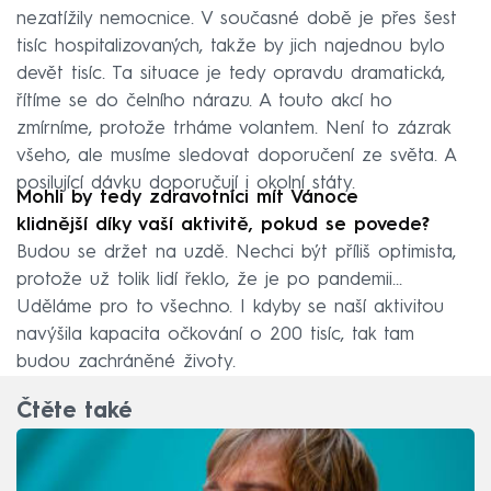
nezatížily nemocnice. V současné době je přes šest
tisíc hospitalizovaných, takže by jich najednou bylo
devět tisíc. Ta situace je tedy opravdu dramatická,
řítíme se do čelního nárazu. A touto akcí ho
zmírníme, protože trháme volantem. Není to zázrak
všeho, ale musíme sledovat doporučení ze světa. A
posilující dávku doporučují i okolní státy.
Mohli by tedy zdravotníci mít Vánoce
klidnější
díky vaší aktivitě, pokud se povede?
Budou se držet na uzdě. Nechci být příliš optimista,
protože už tolik lidí řeklo, že je po pandemii…
Uděláme pro to všechno. I kdyby se naší aktivitou
navýšila kapacita očkování o 200 tisíc, tak tam
budou zachráněné životy.
Čtěte také