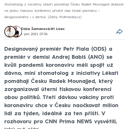
Stomatolog z iniciativy Lékaři pomáhají Česku Radek Mounajjed dokázal
na jednu tiskovou konferenci přivést oba české premiéry –
designovaného i v demisi.
Zdroj: Profimedia.cz
Dáša Šamanová
,
Jiří Lizec
1. pro 2021, 07:34
Designovaný premiér Petr Fiala (ODS) a
premiér v demisi Andrej Babiš (ANO) se
kvůli pandemii koronaviru měli spojit už
dávno, míní stomatolog z iniciativy Lékaři
pomáhají Česku Radek Mounajjed, který
zorganizoval úterní tiskovou konferenci
obou politiků. Třetí dávkou vakcíny proti
koronaviru chce v Česku naočkovat milion
lidí za týden, ideálně za ten příští. V
rozhovoru pro CNN Prima NEWS vysvětlil,