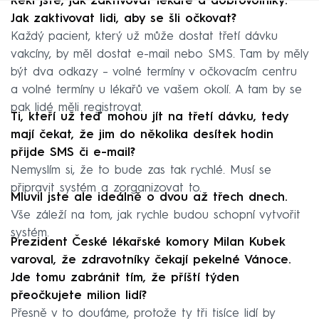
Řekl jste, jak zaktivovat lékaře a dobrovolníky.
Jak zaktivovat lidi, aby se šli očkovat?
Každý pacient, který už může dostat třetí dávku
vakcíny, by měl dostat e-mail nebo SMS. Tam by měly
být dva odkazy – volné termíny v očkovacím centru
a volné termíny u lékařů ve vašem okolí. A tam by se
pak lidé měli registrovat.
Ti, kteří už teď mohou jít na třetí dávku, tedy
mají čekat, že jim do několika desítek hodin
přijde SMS či e-mail?
Nemyslím si, že to bude zas tak rychlé. Musí se
připravit systém a zorganizovat to.
Mluvil jste ale ideálně o dvou až třech dnech.
Vše záleží na tom, jak rychle budou schopní vytvořit
systém.
Prezident České lékařské komory Milan Kubek
varoval, že zdravotníky čekají pekelné Vánoce.
Jde tomu zabránit tím, že příští týden
přeočkujete milion lidí?
Přesně v to doufáme, protože ty tři tisíce lidí by