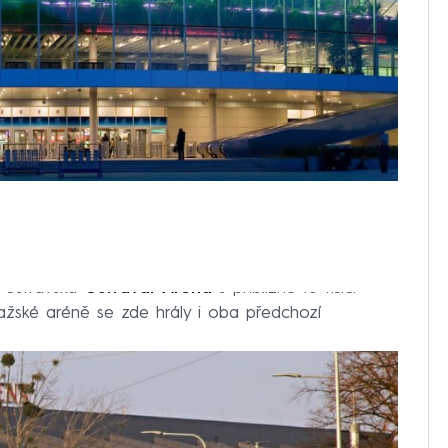
 ostravská
Ostravar Aréna
s přibližně 10 tisíci
pražské aréně se zde hrály i oba předchozí