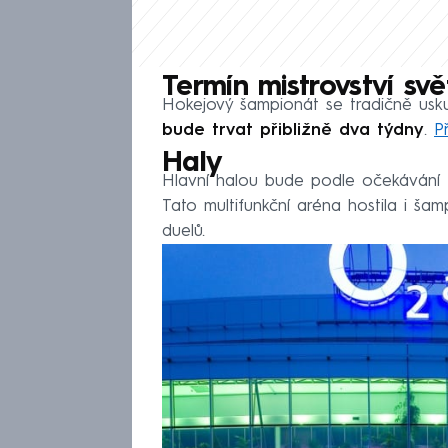
Termín mistrovství svě
Hokejový šampionát se tradičně usk
bude trvat přibližně dva týdny
.
P
Haly
Hlavní halou bude podle očekávání
Tato multifunkční aréna hostila i ša
duelů.