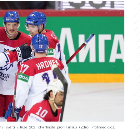
í světa v Rize 2021 čtvrtfinále proti Finsku.
Zdroj: Profimedia.cz