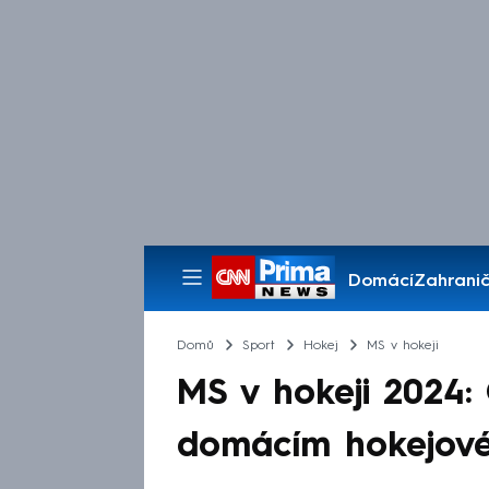
Domácí
Zahranič
Pořady
Domů
Sport
Hokej
MS v hokeji
MS v hokeji 2024:
domácím hokejov