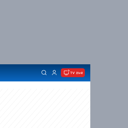
TV živě