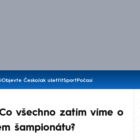
í
Objevte Česko
Jak ušetřit
Sport
Počasí
 Co všechno zatím víme o
ém šampionátu?