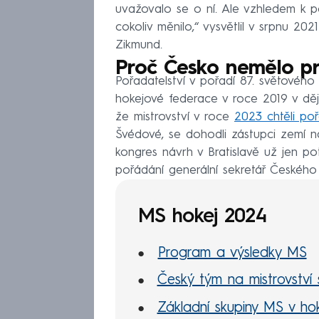
uvažovalo se o ní. Ale vzhledem k po
cokoliv měnilo,“ vysvětlil v srpnu 2
Zikmund.
Proč Česko nemělo pr
Pořadatelství v pořadí 87. světovéh
hokejové federace v roce 2019 v dějiš
že mistrovství v roce
2023 chtěli po
Švédové, se dohodli zástupci zemí n
kongres návrh v Bratislavě už jen pot
pořádání generální sekretář Českého
MS hokej 2024
Program a výsledky MS
Český tým na mistrovství 
Základní skupiny MS v hok