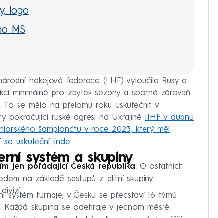
y, logo
ého MS
inárodní hokejová federace (IIHF) vyloučila Rusy a
kcí minimálně pro zbytek sezony a sborné zároveň
S. To se mělo na přelomu roku uskutečnit v
y pokračující ruské agresi na Ukrajině
IIHF v dubnu
eniorského šampionátu v roce 2023, který měl
 se uskuteční jinde.
erní systém a skupiny
tím jen pořádající Česká republika
. O ostatních
edem na základě sestupů z elitní skupiny
ivizí.
 systém turnaje, v Česku se představí 16 týmů
. Každá skupina se odehraje v jednom městě.