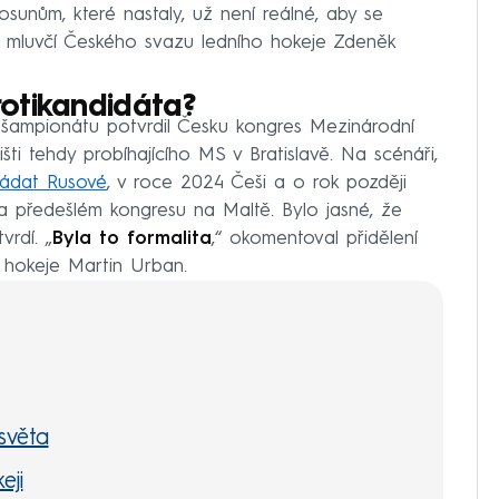
sunům, které nastaly, už není reálné, aby se
021 mluvčí Českého svazu ledního hokeje Zdeněk
otikandidáta?
o šampionátu potvrdil Česku kongres Mezinárodní
ti tehdy probíhajícího MS v Bratislavě. Na scénáři,
řádat Rusové
, v roce 2024 Češi a o rok později
a předešlém kongresu na Maltě. Bylo jasné, že
vrdí. „
Byla to formalita
,“ okomentoval přidělení
 hokeje Martin Urban.
světa
eji