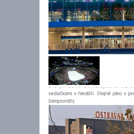
Druhým domovem hokejistů se stane
sedačkami v hledišti. Stejně jako v 
šampionáty.