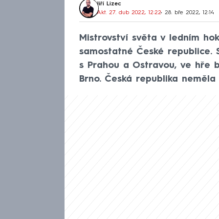
Jiří Lizec
Akt. 27. dub 2022, 12:22
• 28. bře 2022, 12:14
Mistrovství světa v ledním hoke
samostatné České republice. S
s Prahou a Ostravou, ve hře b
Brno. Česká republika neměla 