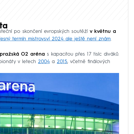
ta
uteční po skončení evropských soutěží
v květnu a
řesný termín mistrovsví 2024 ale ještě není znám
.
pražská O2 aréna
s kapacitou přes 17 tisíc diváků.
mpionáty v letech
2004
a
2015
, včetně finálových