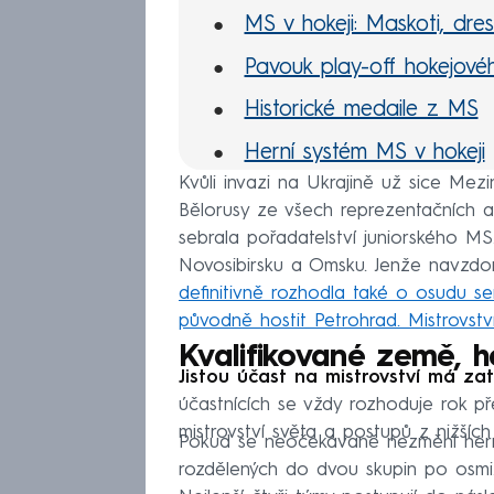
MS v hokeji: Maskoti, dres
Pavouk play-off hokejov
Historické medaile z MS
Herní systém MS v hokeji
Kvůli invazi na Ukrajině už sice Mez
Bělorusy ze všech reprezentačních a
sebrala pořadatelství juniorského M
Novosibirsku a Omsku. Jenže navzdor
definitivně rozhodla také o osudu s
původně hostit Petrohrad. Mistrovství
Kvalifikované země, h
Jistou účast na mistrovství má za
účastnících se vždy rozhoduje rok př
mistrovství světa a postupů z nižších d
Pokud se neočekávaně nezmění herní
rozdělených do dvou skupin po osmi