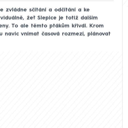
že zvládne sčítání a odčítání a ke
viduálně, že? Slepice je totiž dalším
ny. To ale těmto ptákům křivdí. Krom
u navíc vnímat časová rozmezí, plánovat