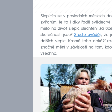
Slepicím se v posledních měsících d
zvířatům. Je to i díky řadě svědectví
mělo na život slepic šlechtění za ú
skutečnosti jsou?
Studie uvádějí
, že 
dalších slepic. Kromě toho dokáží rozp
značně mění v závislosti na tom, kd
všechno.