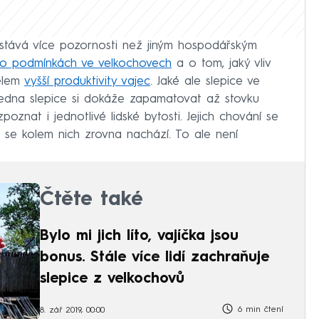
ostává více pozornosti než jiným hospodářským
o podmínkách ve velkochovech
a o tom, jaký vliv
čelem
vyšší produktivity vajec
. Jaké ale slepice ve
jedna slepice si dokáže zapamatovat až stovku
oznat i jednotlivé lidské bytosti. Jejich chování se
o se kolem nich zrovna nachází. To ale není
Čtěte také
Bylo mi jich líto, vajíčka jsou
bonus. Stále více lidí zachraňuje
slepice z velkochovů
6 min čtení
8. zář 2019, 00:00