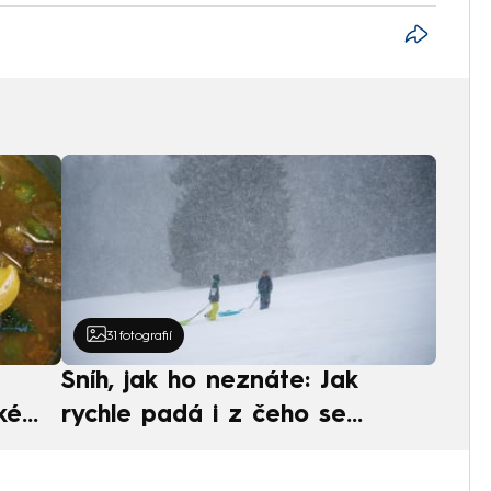
31
fotografií
Sníh, jak ho neznáte: Jak
ké
rychle padá i z čeho se
ská
skládá. A vločky nejsou bílé