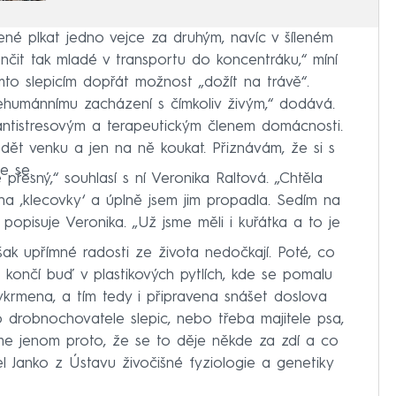
ené plkat jedno vejce za druhým, navíc v šíleném
nčit tak mladé v transportu do koncentráku,“ míní
mto slepicím dopřát možnost „dožít na trávě“.
nehumánnímu zacházení s čímkoliv živým,“ dodává.
 antistresovým a terapeutickým členem domácnosti.
dět venku a jen na ně koukat. Přiznávám, že si s
e se.
přesný,“ souhlasí s ní Veronika Raltová. „Chtěla
 na ‚klecovky‘ a úplně jsem jim propadla. Sedím na
popisuje Veronika. „Už jsme měli i kuřátka a to je
šak upřímné radosti ze života nedočkají. Poté, co
i končí buď v plastikových pytlích, kde se pomalu
vykrmena, a tím tedy i připravena snášet doslova
 drobnochovatele slepic, nebo třeba majitele psa,
eme jenom proto, že se to děje někde za zdí a co
l Janko z Ústavu živočišné fyziologie a genetiky