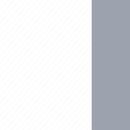
ideo
kat migranty do Česka? Sami by odešli, tvrdí exp
ické sebevraždě