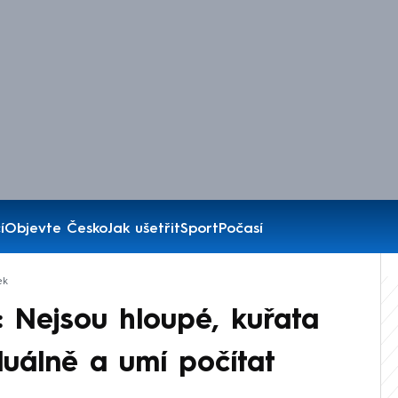
í
Objevte Česko
Jak ušetřit
Sport
Počasí
ek
: Nejsou hloupé, kuřata
duálně a umí počítat