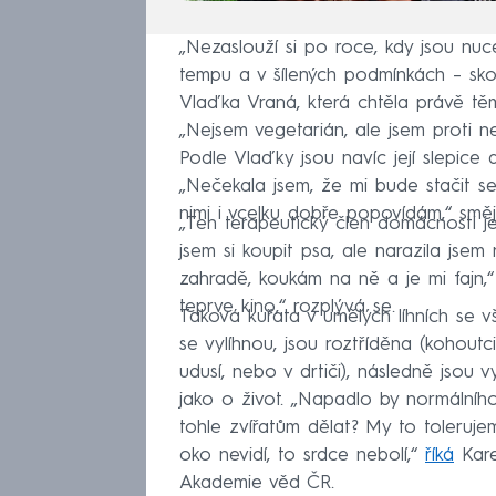
„Nezaslouží si po roce, kdy jsou nuc
tempu a v šílených podmínkách – sko
Vlaďka Vraná, která chtěla právě tě
„Nejsem vegetarián, ale jsem proti 
Podle Vlaďky jsou navíc její slepice
„Nečekala jsem, že mi bude stačit se
nimi i vcelku dobře popovídám,“ směj
„Ten terapeutický člen domácnosti je 
jsem si koupit psa, ale narazila jsem
zahradě, koukám na ně a je mi fajn,“ 
teprve kino,“ rozplývá se.
Taková kuřata v umělých líhních se v
se vylíhnou, jsou roztříděna (kohoutc
udusí, nebo v drtiči), následně jsou 
jako o život. „Napadlo by normálního
tohle zvířatům dělat? My to toleruj
oko nevidí, to srdce nebolí,“
říká
Kare
Akademie věd ČR.