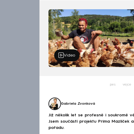
Video
pes
vejce
Gabriela Zvonková
Již několik let se profesně i soukromě v
Jsem součástí projektu Prima Mazlíček a
pořadu.