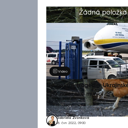
Žádná položka z
Výběr redakce
Video
Na pokraji tragédie: Ukrajinsk
bylo naložené municí
Gabriela Zvonková
18. čvn 2022, 09:00