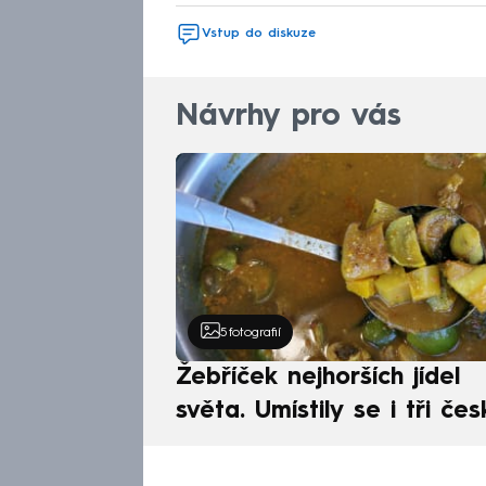
Vstup do diskuze
Návrhy pro vás
5
fotografií
Žebříček nejhorších jídel
světa. Umístily se i tři čes
pokrmy, vévodí skandináv
kuchyně