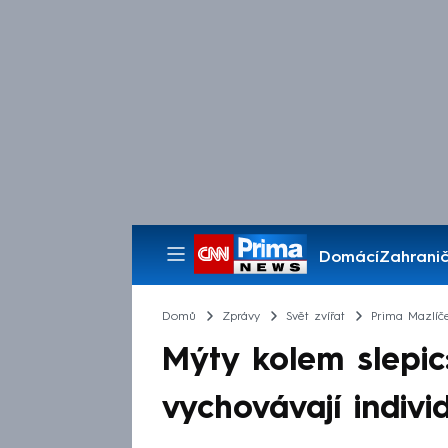
Domácí
Zahranič
Pořady
Domů
Zprávy
Svět zvířat
Prima Mazlíč
Mýty kolem slepic
vychovávají indivi