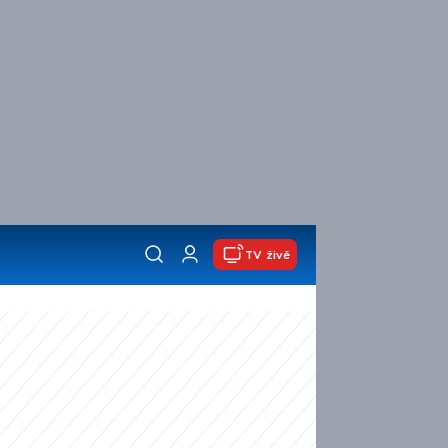
TV živě