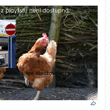
 playlistu není dostupná.
V
é letadlo, které ohrožoval v Lipsku dron,
Přilá
polit