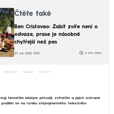
Čtěte také
Ben Cristovao: Zabít zvíře není o
odvaze, prase je násobně
chytřejší než pes
6 min čtení
23. srp 2020, 18:00
Facebook
slepice
drůbež
ěnuji tématům blízkým přírodě, zvířatům a jejich ochraně.
 podílím se na vzniku stejnojmenného televizního