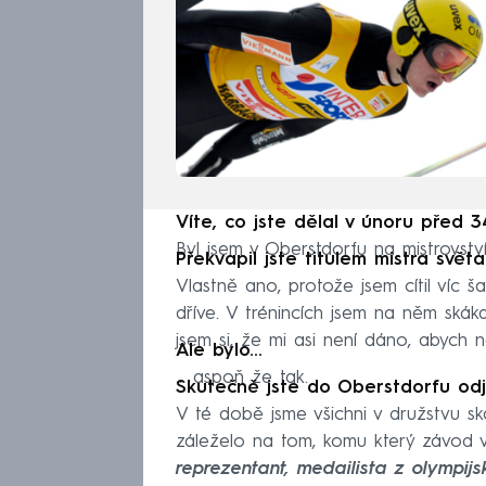
Víte, co jste dělal v únoru před 3
Byl jsem v Oberstdorfu na mistrovstv
Překvapil jste titulem mistra svě
Vlastně ano, protože jsem cítil víc 
dříve. V trénincích jsem na něm skáka
jsem si, že mi asi není dáno, abych n
Ale bylo…
… aspoň že tak.
Skutečně jste do Oberstdorfu odjí
V té době jsme všichni v družstvu skák
záleželo na tom, komu který závod vy
reprezentant, medailista z olympijsk