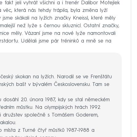
 fakt jeli vyhrát všichni a i trenér Dalibor Motejlek
á věc, která nás tehdy trápila, byla změna lyží
jsme skákali na lyžích značky Kneissl, které měly
malejší než lyže s černou skluznicí. Ostatní značky,
znice měly. Vázaní jsme na nové lyže namontovali
stdorfu. Udělali jsme pár tréninků a mně se na
český skokan na lyžích. Narodil se ve Frenštátu
ských bašt v bývalém Československu. Tam se
hu dosáhl 20. února 1987, kdy se stal německém
ředním můstku. Na olympijských hrách 1992
utěži družstev společně s Tomášem Goderem,
akalou.
o místa z Turné čtyř můstků 1987-1988 a