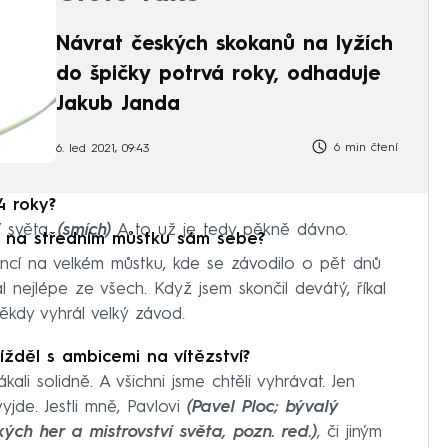
Návrat českých skokanů na lyžích
do špičky potrvá roky, odhaduje
Jakub Janda
6 min čtení
6. led 2021, 09:43
4 roky?
í světa.
(smích)
A to už je tedy pěkně dávno.
ta na středním můstku sám sebe?
šancí na velkém můstku, kde se závodilo o pět dnů
l nejlépe ze všech. Když jsem skončil devátý, říkal
ěkdy vyhrál velký závod.
žděl s ambicemi na vítězství?
ali solidně. A všichni jsme chtěli vyhrávat. Jen
jde. Jestli mně, Pavlovi
(Pavel Ploc; bývalý
ých her a mistrovství světa, pozn. red.)
, či jiným