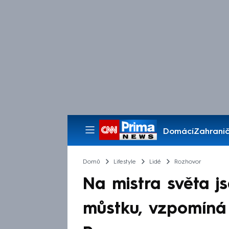
Domácí
Zahranič
Pořady
Domů
Lifestyle
Lidé
Rozhovor
Na mistra světa js
můstku, vzpomíná 