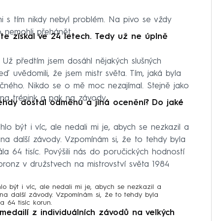
ni s tím nikdy nebyl problém. Na pivo se vždy
o nemohli přehánět.
ste získal ve 24 letech. Tedy už ne úplně
. Už předtím jsem dosáhl nějakých slušných
teď uvědomili, že jsem mistr světa. Tím, jaká byla
ečného. Nikdo se o mě moc nezajímal. Stejně jako
 na trénink a pak na závody.
tehdy dostal odměnu a jiná ocenění? Do jaké
lo být i víc, ale nedali mi je, abych se nezkazil a
 na další závody. Vzpomínám si, že to tehdy byla
la 64 tisíc. Povýšili nás do poručických hodností
i bronz v družstvech na mistrovství světa 1984
lo být i víc, ale nedali mi je, abych se nezkazil a
na další závody. Vzpomínám si, že to tehdy byla
a 64 tisíc korun.
 medailí z individuálních závodů na velkých