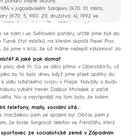
ém poháru stejné sezony.
1984 v jugoslávském Sarajevu (K70: 10. místo,
ry (K70: 5, K90: 29, družstva: 4), 1992 ve
, K120: 5., družstva: 3) a 1994 v norském
o se nám i ve Světovém poháru, určitě jsme byli do
á čtyři medaile, kromě zlata ještě stříbro ze
 Turné čtyř můstků, na kterém skončil Pavel Ploc
 ze švýcarského Engelbergu a finského Lahti
li, že jsme v krizi, že už máme nejlepší výkonnost za
místě? A jaké pak doma?
ménem Parma a provozuje Hotel Park v Ostružné
aké pivo, dvě tři. Co se dělo přímo v Oberstdorfu, už
seníkách.
jako by to bylo dnes, když jsme přijeli zpátky do
i k sídlu lyžařského svazu v Praze. Navždy si budu
tobusu vyběhl trenér Dalibor Motejlek a začal
věta. No a nejvtipnější na tom bylo, že kolem
í telefony, maily, sociální sítě…
s manželkou jsem ve spojení byl. Občas jsem jí
sem, že bude fungovat telefon ve Frenštátu, který
o sportovec ze socialistické země v Západním