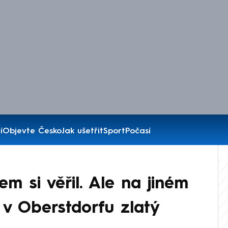
í
Objevte Česko
Jak ušetřit
Sport
Počasí
em si věřil. Ale na jiném
v Oberstdorfu zlatý