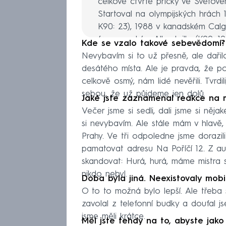
celkově čtvrté příčky ve Světov
Startoval na olympijských hrách 
K90: 23), 1988 v kanadském Calga
francouzském Albertville (K90: 10
Kde se vzalo takové sebevědomí?
Lillehammeru (K90: 19., K120: 39.)
Nevybavím si to už přesně, ale dařil
Ze sedmi světových šampionátů m
desátého místa. Ale je pravda, že po
švédského Falunu 1992 a bronzy
celkově osmý, nám lidé nevěřili. Tvrdi
vždy v družstvech.
sebou, že už půjdeme jen dolů.
Jaké jste zaznamenal reakce na 
Nyní vlastní dva penziony se j
Večer jsme si sedli, dali jsme si něj
v oblasti Ramzovského sedla v Je
si nevybavím. Ale stále mám v hlavě, 
Prahy. Ve tři odpoledne jsme dorazil
pamatovat adresu Na Poříčí 12. Z au
skandovat: Hurá, hurá, máme mistra s
nikdo nebyl.
Doba byla jiná. Neexistovaly mobiln
O to to možná bylo lepší. Ale třeba 
zavolal z telefonní budky a doufal j
jsme měli krátce.
Měl jste tehdy na to, abyste jak