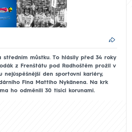
a středním můstku. To hlásily před 34 roky
rodák z Frenštátu pod Radhoštěm prožil v
ejúspěšnější den sportovní kariéry,
ndárního Fina Mattiho Nykänena. Na krk
ma ho odměnili 30 tisíci korunami.