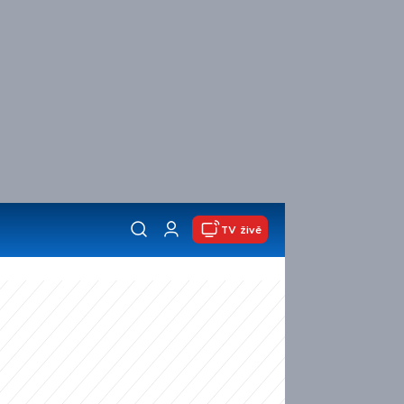
TV živě