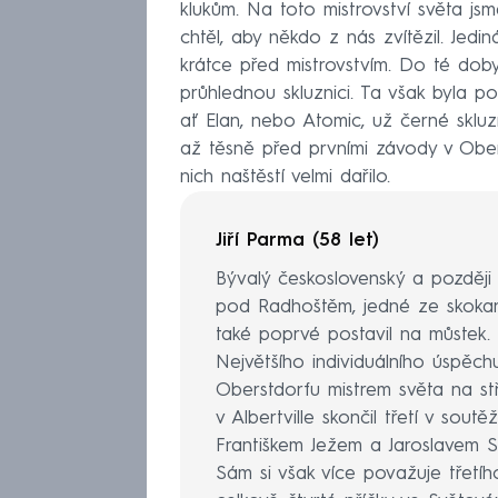
klukům. Na toto mistrovství světa jsme
chtěl, aby někdo z nás zvítězil. Jedin
krátce před mistrovstvím. Do té doby 
průhlednou skluznici. Ta však byla po
ať Elan, nebo Atomic, už černé sklu
až těsně před prvními závody v Ober
nich naštěstí velmi dařilo.
Jiří Parma (58 let)
Bývalý československý a později 
pod Radhoštěm, jedné ze skokan
také poprvé postavil na můstek.
Největšího individuálního úspěc
Oberstdorfu mistrem světa na st
v Albertville skončil třetí v so
Františkem Ježem a Jaroslavem S
Sám si však více považuje třetíh