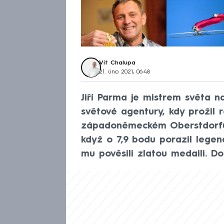
Vít Chalupa
21. úno 2021, 06:48
Jiří Parma je mistrem světa n
světové agentury, kdy prožil 
západoněmeckém Oberstdorfu n
když o 7,9 bodu porazil lege
mu pověsili zlatou medaili. Do