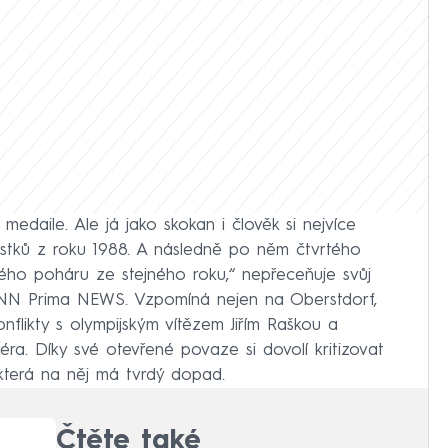
á medaile. Ale já jako skokan i člověk si nejvíce
ůstků z roku 1988. A následně po něm čtvrtého
ého poháru ze stejného roku,“ nepřeceňuje svůj
CNN Prima NEWS. Vzpomíná nejen na Oberstdorf,
onflikty s olympijským vítězem Jiřím Raškou a
iéra. Díky své otevřené povaze si dovolí kritizovat
která na něj má tvrdý dopad.
Čtěte také