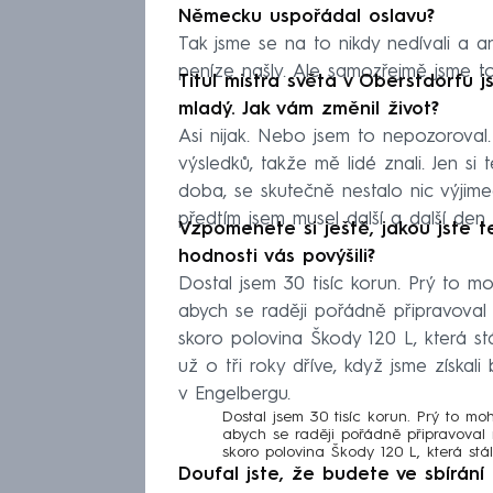
Německu uspořádal oslavu?
Tak jsme se na to nikdy nedívali a a
peníze našly. Ale samozřejmě jsme t
Titul mistra světa v Oberstdorfu j
mladý. Jak vám změnil život?
Asi nijak. Nebo jsem to nepozoroval
výsledků, takže mě lidé znali. Jen si 
doba, se skutečně nestalo nic výjim
předtím jsem musel další a další den
Vzpomenete si ještě, jakou jste 
hodnosti vás povýšili?
Dostal jsem 30 tisíc korun. Prý to moh
abych se raději pořádně připravoval
skoro polovina Škody 120 L, která stá
už o tři roky dříve, když jsme získal
v Engelbergu.
Dostal jsem 30 tisíc korun. Prý to moh
abych se raději pořádně připravoval 
skoro polovina Škody 120 L, která stál
Doufal jste, že budete ve sbírání