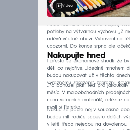
Video
Podle hlavního ekonoma skupiny Rokle
potřeby na výtvarnou výchovu. „Z mě
oděvů včetně obuvi. Vybavení na těle
upozornil. Do konce srpna ale očeká
Nakupujte hned
I přesto se ekonomové shodli, že by 
děti co nejdříve. „Ideálně mnohem d
budou nakupovat už v těchto dnech,
výraznému zdražení,“ zdůraznil Kova
„To bohužel platí teď pro jakoukoliv
měsíc. V maloobchodních prodejnách 
cena vstupních materiálů, řetězce n
myslí si Peterka.
Nákup se podle něj v současné době 
budou mít rodiče spoustu dalších vý
v létě třeba nejedou na dovolenou, 