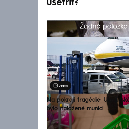
ušetřit?
Žádná položka z
Výběr redakce
Video
Na pokraji tragédie: Ukrajinsk
bylo naložené municí