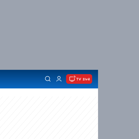
TV živě