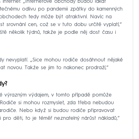
 internet. „Internetové obchody budou lákat
částečnému odlivu po pandemii zpátky do kamenných
obchodech tedy může být atraktivní. Navíc na
t srovnání cen, což se v tuto dobu určitě vyplatí,“
ště několik týdnů, takže je podle něj dost času i
dy nevyplatí. „Sice mohou rodiče dosáhnout nějaké
at novou. Takže se jim to nakonec prodraží,“
dy?
ké výrazným výdajem, v tomto případě pomůže
„Rodiče si mohou rozmyslet, zda třeba nebudou
rarodiče. Nebo když si budou rodiče připravovat
i i pro děti, to je téměř neznatelný nárůst nákladů,“