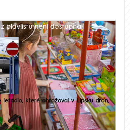
 playlistu není dostupná.
V
é letadlo, které ohrožoval v Lipsku dron,
Přilá
polit