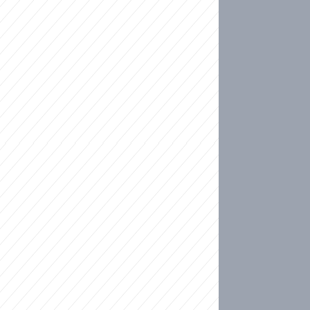
ideo
kat migranty do Česka? Sami by odešli, tvrdí exp
ické sebevraždě