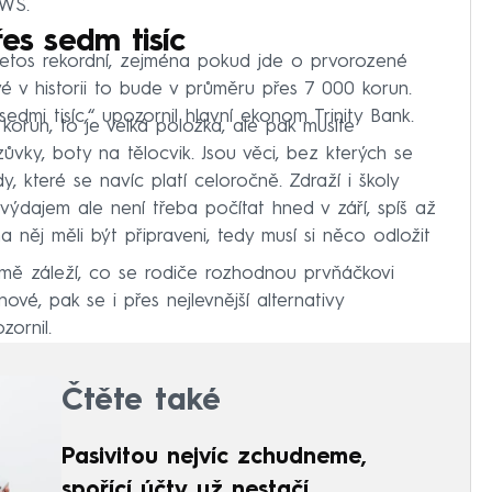
EWS.
es sedm tisíc
etos rekordní, zejména pokud jde o prvorozené
é v historii to bude v průměru přes 7 000 korun.
sedmi tisíc,“ upozornil hlavní ekonom Trinity Bank.
 korun, to je velká položka, ale pak musíte
zůvky, boty na tělocvik. Jsou věci, bez kterých se
y, které se navíc platí celoročně. Zdraží i školy
 výdajem ale není třeba počítat hned v září, spíš až
 něj měli být připraveni, tedy musí si něco odložit
jmě záleží, co se rodiče rozhodnou prvňáčkovi
vé, pak se i přes nejlevnější alternativy
zornil.
Čtěte také
Pasivitou nejvíc zchudneme,
spořící účty už nestačí.