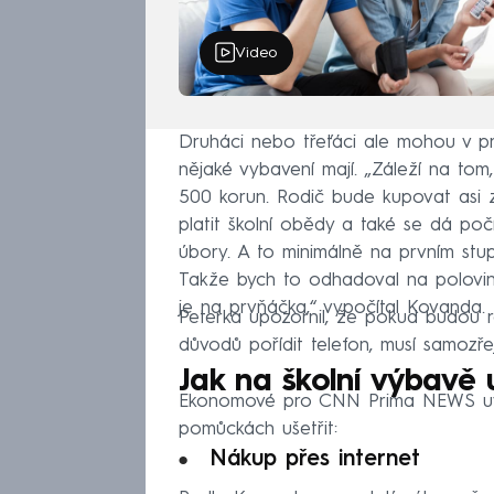
Video
Druháci nebo třeťáci ale mohou v pr
nějaké vybavení mají. „Záleží na to
500 korun. Rodič bude kupovat asi 
platit školní obědy a také se dá poč
úbory. A to minimálně na prvním stupn
Takže bych to odhadoval na polovin
je na prvňáčka,“ vypočítal Kovanda.
Peterka upozornil, že pokud budou r
důvodů pořídit telefon, musí samozřejm
Jak na školní výbavě u
Ekonomové pro CNN Prima NEWS uvedl
pomůckách ušetřit:
Nákup přes internet