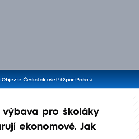
í
Objevte Česko
Jak ušetřit
Sport
Počasí
 výbava pro školáky
arují ekonomové. Jak