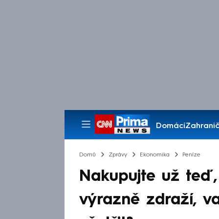
Domácí
Zahranič
Pořady
Domů
Zprávy
Ekonomika
Peníze
Nakupujte už teď,
výrazně zdraží, v