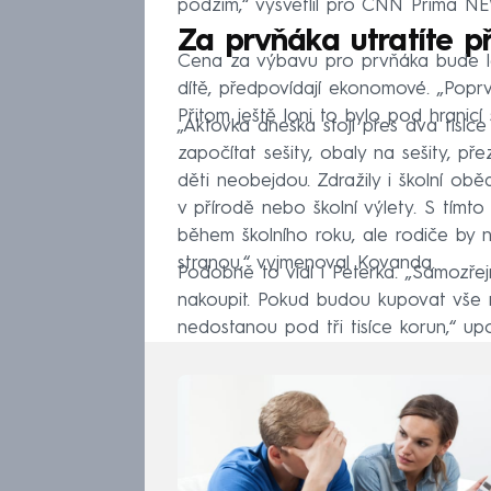
podzim,“ vysvětlil pro CNN Prima N
Za prvňáka utratíte př
Cena za výbavu pro prvňáka bude l
dítě, předpovídají ekonomové. „Poprv
Přitom ještě loni to bylo pod hranicí 
„Aktovka dneska stojí přes dva tisíce
započítat sešity, obaly na sešity, pře
děti neobejdou. Zdražily i školní oběd
v přírodě nebo školní výlety. S tímto
během školního roku, ale rodiče by na
stranou,“ vyjmenoval Kovanda.
Podobně to vidí i Peterka. „Samozře
nakoupit. Pokud budou kupovat vše no
nedostanou pod tři tisíce korun,“ upo