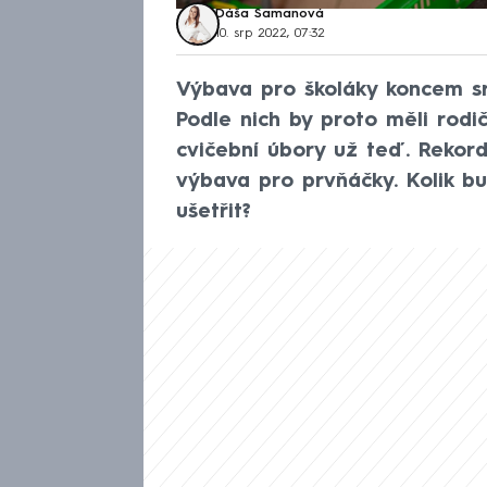
Dáša Šamanová
10. srp 2022, 07:32
Výbava pro školáky koncem sr
Podle nich by proto měli rodič
cvičební úbory už teď. Rekor
výbava pro prvňáčky. Kolik bu
ušetřit?