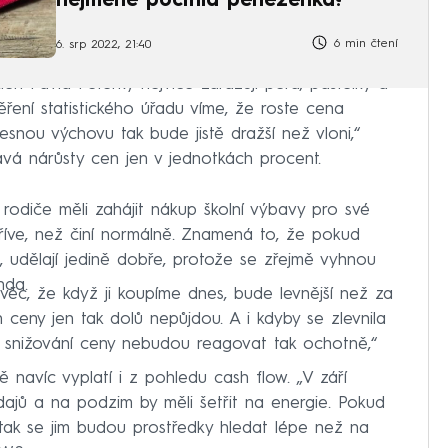
nejméně pocítila peněženka?
6 min čtení
6. srp 2022, 21:40
n Pavla Peterky nejvíce zdražují pera, pastelky a
ření statistického úřadu víme, že roste cena
snou výchovu tak bude jistě dražší než vloni,“
vá nárůsty cen jen v jednotkách procent.
rodiče měli zahájit nákup školní výbavy pro své
říve, než činí normálně. Znamená to, že pokud
 udělají jedině dobře, protože se zřejmě vyhnou
nda.
 věc, že když ji koupíme dnes, bude levnější než za
ceny jen tak dolů nepůjdou. A i kdyby se zlevnila
a snižování ceny nebudou reagovat tak ochotně,“
navíc vyplatí i z pohledu cash flow. „V září
dajů a na podzim by měli šetřit na energie. Pokud
tak se jim budou prostředky hledat lépe než na