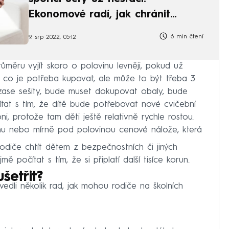
Ekonomové radí, jak chránit
úspory
6 min čtení
9. srp 2022, 05:12
ůměru vyjít skoro o polovinu levněji, pokud už
m, co je potřeba kupovat, ale může to být třeba 3
zase sešity, bude muset dokupovat obaly, bude
ítat s tím, že dítě bude potřebovat nové cvičební
i, protože tam děti ještě relativně rychle rostou.
u nebo mírně pod polovinou cenové nálože, která
odiče chtít dětem z bezpečnostních či jiných
ě počítat s tím, že si připlatí další tisíce korun.
šetřit?
i několik rad, jak mohou rodiče na školních