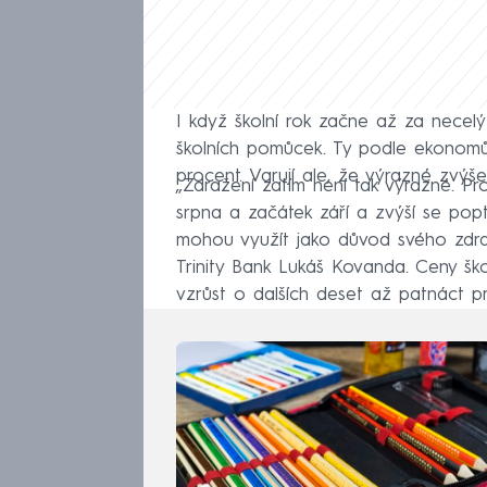
I když školní rok začne až za necelý
školních pomůcek. Ty podle ekonomů 
procent. Varují ale, že výrazné zvýše
„Zdražení zatím není tak výrazné. Pr
srpna a začátek září a zvýší se poptá
mohou využít jako důvod svého zdr
Trinity Bank Lukáš Kovanda. Ceny š
vzrůst o dalších deset až patnáct pr