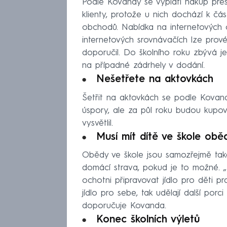
Podle Kovandy se vyplatí nákup přes
klienty, protože u nich dochází k 
obchodů. Nabídka na internetových 
internetových srovnávačích lze provés
doporučil. Do školního roku zbývá je
na případné zádrhely v dodání.
Nešetřete na aktovkách
Šetřit na aktovkách se podle Kovan
úspory, ale za půl roku budou kupov
vysvětlil.
Musí mít dítě ve škole obě
Obědy ve škole jsou samozřejmě ta
domácí strava, pokud je to možné. 
ochotni připravovat jídlo pro děti p
jídlo pro sebe, tak udělají další porc
doporučuje Kovanda.
Konec školních výletů