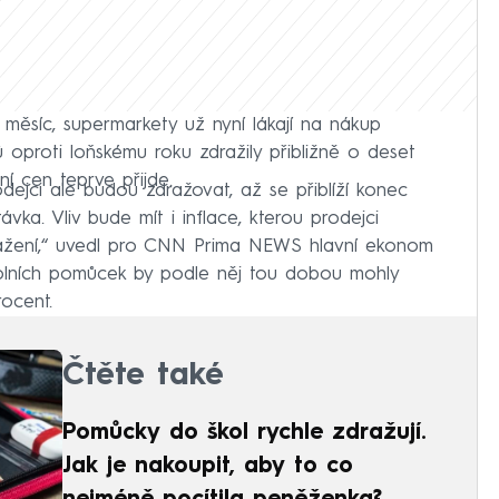
 měsíc, supermarkety už nyní lákají na nákup
oproti loňskému roku zdražily přibližně o deset
ní cen teprve přijde.
odejci ale budou zdražovat, až se přiblíží konec
vka. Vliv bude mít i inflace, kterou prodejci
ažení,“ uvedl pro CNN Prima NEWS hlavní ekonom
kolních pomůcek by podle něj tou dobou mohly
ocent.
Čtěte také
Pomůcky do škol rychle zdražují.
Jak je nakoupit, aby to co