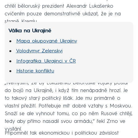
chtěl běloruský prezident Alexandr Lukašenko
cvičením pouze demonstrativně ukázat, že je na
straně Kremlu.
Válka na Ukrajině
Mapa okupované Ukrajiny
Volodymyr Zelenskyj
Infografika: Ukrajinci v ČR
Historie konfliktu
„Nemyslím, že by Lukašenko běloruské vojáky poslal
do bojů na Ukrajině, i když tím nenápadně hrozí. Je
to takový starý politický lišák. Jde mu primárně o
vlastní přežití. Potřebuje mít dobré vztahy s Moskvou.
Snaží se ale vyhnout tomu, co po něm Rusové chtějí,
tedy aby přímo nasadil svou armádu,“ řekl Zrno ve
vysílání.
Připomněl tak ekonomickou i politickou závislost