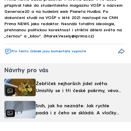
přispíval také do studentského magazínu VOŠP s názvem
Generace20 a na hudební web Planeta Hudba. Po
dokončení studií na VOŠP v létě 2021 nastoupil na CNN
Prima NEWS jako redaktor. Nesnáší totalitní ideologie,
přehnanou politickou korektnost i striktní dělení světa na
„černou“ a „bílou“. (Marek.Vesely@iprima.cz)
Pro tento článek jsou komentáře vypnuté
Návrhy pro vás
Žebříček nejhorších jídel světa.
Umístily se i tři české pokrmy, vévodí
skandinávská kuchyně
Sníh, jak ho neznáte: Jak rychle
padá i z čeho se skládá. A vločky
nejsou bílé