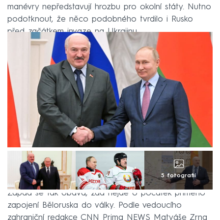
manévry nepředstavují hrozbu pro okolní státy. Nutno
podotknout, že něco podobného tvrdilo i Rusko
před začátkem invaze na Ukrajinu.
5 fotografií
Západ se tak obává, zda nejde o počátek přímého
zapojení Běloruska do války. Podle vedoucího
zahraniční redakce CNN Prima NEWS Matyáše Zrna