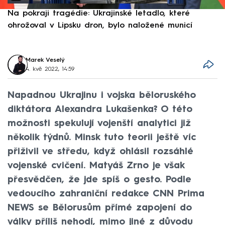
Na pokraji tragédie: Ukrajinské letadlo, které
P
ohrožoval v Lipsku dron, bylo naložené municí
e
Marek Veselý
4. kvě 2022, 14:59
Napadnou Ukrajinu i vojska běloruského
diktátora Alexandra Lukašenka? O této
možnosti spekulují vojenští analytici již
několik týdnů. Minsk tuto teorii ještě víc
přiživil ve středu, když ohlásil rozsáhlé
vojenské cvičení. Matyáš Zrno je však
přesvědčen, že jde spíš o gesto. Podle
vedoucího zahraniční redakce CNN Prima
NEWS se Bělorusům přímé zapojení do
války příliš nehodí, mimo jiné z důvodu