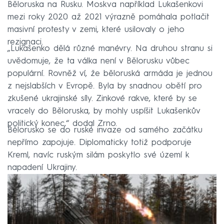
Běloruska na Rusku. Moskva například Lukašenkovi
mezi roky 2020 až 2021 výrazně pomáhala potlačit
masivní protesty v zemi, které usilovaly o jeho
rezignaci.
„Lukašenko dělá různé manévry. Na druhou stranu si
uvědomuje, že ta válka není v Bělorusku vůbec
populární. Rovněž ví, že běloruská armáda je jednou
z nejslabších v Evropě. Byla by snadnou obětí pro
zkušené ukrajinské síly. Zinkové rakve, které by se
vracely do Běloruska, by mohly uspíšit Lukašenkův
politický konec,“ dodal Zrno.
Bělorusko se do ruské invaze od samého začátku
nepřímo zapojuje. Diplomaticky totiž podporuje
Kreml, navíc ruským silám poskytlo své území k
napadení Ukrajiny.