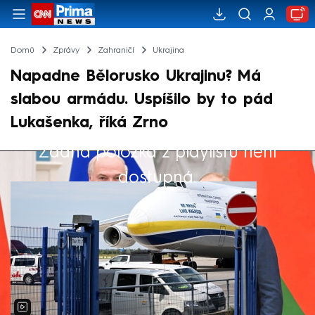
Domů
Zprávy
Zahraničí
Ukrajina
Napadne Bělorusko Ukrajinu? Má
slabou armádu. Uspíšilo by to pád
Lukašenka, říká Zrno
Žádná položka z playlistu není
Výběr redakce
dostupná.