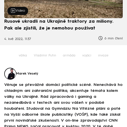
Video
Rusové ukradli na Ukrajině traktory za miliony.
Pak ale zjistili, že je nemohou používat
6 min čtení
4. kvě 2022, 11:37
válka
Vladimir Putin
armáda
vojáci
invaze
Marek Veselý
Věnuje se převážně domácí politické scéně. Nenechává ho
chladným ani zahraniční politika, akcentuje témata kolem
války na Ukrajině. Rád zpracovává i gaming a
nezanedbává v textech ani svou vášeň v podobě
houbaření. Studoval na Gymnáziu Na Vítězné pláni a poté
na Vyšší odborné škole publicistiky (VOŠP), kde také získal
první novinářské zkušenosti. V on-line zpravodajství CNN
Prima NEWS začal pracovat v květnu 2020. V té době