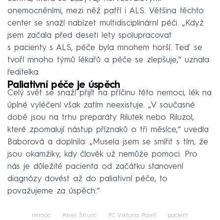
onemocněními, mezi něž patří i ALS. Většina těchto
center se snaží nabízet multidisciplinární péči. „Když
jsem začala před deseti lety spolupracovat
s pacienty s ALS, péče byla mnohem horší. Teď se
tvoří mnoho týmů lékařů a péče se zlepšuje,“ uznala
ředitelka.
Paliativní péče je úspěch
Celý svět se snaží přijít na příčinu této nemoci, lék na
úplné vyléčení však zatím neexistuje. „V současné
době jsou na trhu preparáty Rilutek nebo Riluzol,
které zpomalují nástup příznaků o tři měsíce,“ uvedla
Baborová a doplnila: „Musela jsem se smířit s tím, že
jsou okamžiky, kdy člověk už nemůže pomoci. Pro
nás je důležité pacienta od začátku stanovení
diagnózy dovést až do paliativní péče, to
považujeme za úspěch.“
nemoc
Pavel Štrunc
FC Viktoria Plzeň
pacient