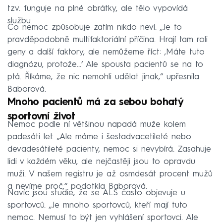
tzv. funguje na plné obrátky, ale tělo vypovídá
službu.
Co nemoc způsobuje zatím nikdo neví. „Je to
pravděpodobně multifaktoriální příčina. Hrají tam roli
geny a další faktory, ale nemůžeme říct: ‚Máte tuto
diagnózu, protože…‘ Ale spousta pacientů se na to
ptá. Říkáme, že nic nemohli udělat jinak,“ upřesnila
Baborová.
Mnoho pacientů má za sebou bohatý
sportovní život
Nemoc podle ní většinou napadá muže kolem
padesáti let. „Ale máme i šestadvacetileté nebo
devadesátileté pacienty, nemoc si nevybírá. Zasahuje
lidi v každém věku, ale nejčastěji jsou to opravdu
muži. V našem registru je až osmdesát procent mužů
a nevíme proč,“ podotkla Baborová.
Navíc jsou studie, že se ALS často objevuje u
sportovců. „Je mnoho sportovců, kteří mají tuto
nemoc. Nemusí to být jen vyhlášení sportovci. Ale