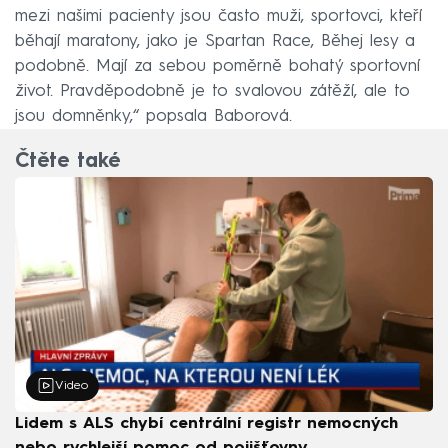
mezi našimi pacienty jsou často muži, sportovci, kteří
běhají maratony, jako je Spartan Race, Běhej lesy a
podobně. Mají za sebou poměrně bohatý sportovní
život. Pravděpodobně je to svalovou zátěží, ale to
jsou domněnky,“ popsala Baborová.
Čtěte také
Video
Lidem s ALS chybí centrální registr nemocných
nebo rychlejší pomoc od pojišťovny