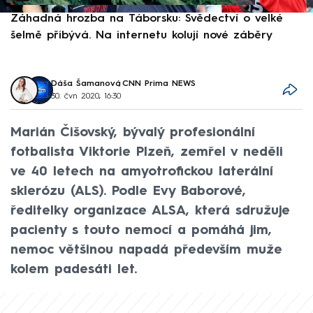
Záhadná hrozba na Táborsku: Svědectví o velké
S
šelmě přibývá. Na internetu kolují nové záběry
d
Dáša Šamanová
,
CNN Prima NEWS
30. čvn 2020, 16:30
Marián Čišovský, bývalý profesionální
fotbalista Viktorie Plzeň, zemřel v neděli
ve 40 letech na amyotrofickou laterální
sklerózu (ALS). Podle Evy Baborové,
ředitelky organizace ALSA, která sdružuje
pacienty s touto nemocí a pomáhá jim,
nemoc většinou napadá především muže
kolem padesáti let.