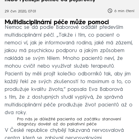
6 min čtení
29. čvn 2020, 07:01
Multidisciplinární péče může pomoci
Nemoc se dá podle Baborové oddálit především
multidisciplinární péčí. „Takže i tím, co pacient o
nemoci ví, jak je informovaná rodina, jaké má zázemí,
jakou má psychickou podporu a jakým způsobem
nakládá se svým tělem. Mnoho pacientů neví, že
mohou cvičit nebo využívat služeb terapeutů.
Pacienti by měli projít kolečko odborníků tak, aby jim
každý řekl ze svých zkušeností to maximum a to, co
prodlužuje kvalitu života,“ popsala Eva Baborová
s tím, že z dostupných studií vyplývá, že správná
multidisciplinární péče prodlužuje život pacientů až o
dva roky.
Pro nás je důležité pacienta od začátku stanovení
diagnózy dovést až do paliativní péče
V České republice chybějí takzvaná nervosvalová
centra, která se zabývají nervosvalovými