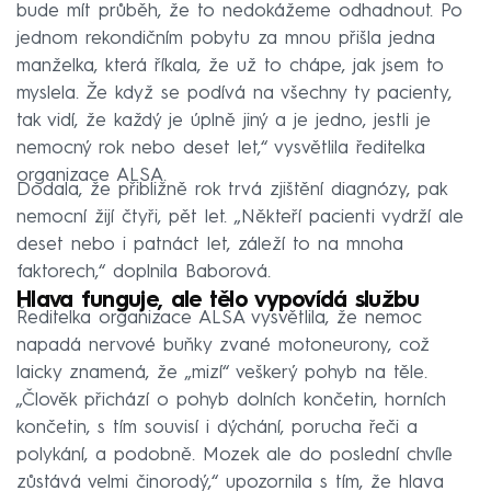
bude mít průběh, že to nedokážeme odhadnout. Po
jednom rekondičním pobytu za mnou přišla jedna
manželka, která říkala, že už to chápe, jak jsem to
myslela. Že když se podívá na všechny ty pacienty,
tak vidí, že každý je úplně jiný a je jedno, jestli je
nemocný rok nebo deset let,“ vysvětlila ředitelka
organizace ALSA.
Dodala, že přibližně rok trvá zjištění diagnózy, pak
nemocní žijí čtyři, pět let. „Někteří pacienti vydrží ale
deset nebo i patnáct let, záleží to na mnoha
faktorech,“ doplnila Baborová.
Hlava funguje, ale tělo vypovídá službu
Ředitelka organizace ALSA vysvětlila, že nemoc
napadá nervové buňky zvané motoneurony, což
laicky znamená, že „mizí“ veškerý pohyb na těle.
„Člověk přichází o pohyb dolních končetin, horních
končetin, s tím souvisí i dýchání, porucha řeči a
polykání, a podobně. Mozek ale do poslední chvíle
zůstává velmi činorodý,“ upozornila s tím, že hlava