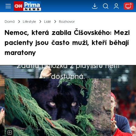
Domů
Lifestyle
Lidé
Rozhovor
Nemoc, která zabila Čišovského: Mezi
pacienty jsou často muži, kteří běhají
maratony
Žádná položka z playlistu není
Výběr redakce
dostupná.