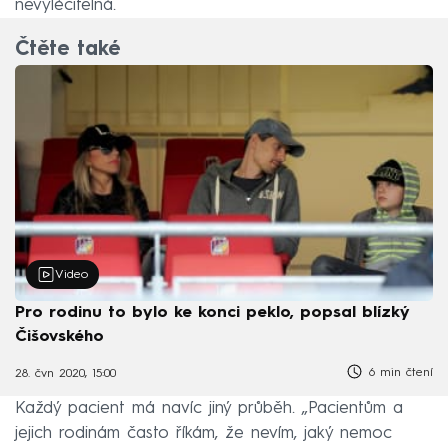
nevyléčitelná.
Čtěte také
Video
Pro rodinu to bylo ke konci peklo, popsal blízký
Čišovského
6 min čtení
28. čvn 2020, 15:00
Každý pacient má navíc jiný průběh. „Pacientům a
jejich rodinám často říkám, že nevím, jaký nemoc