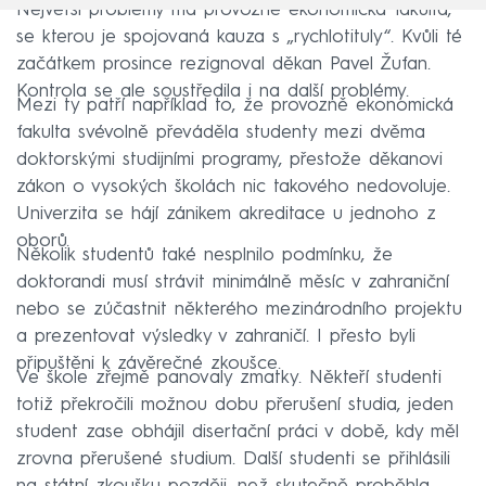
Největší problémy má provozně ekonomická fakulta,
se kterou je spojovaná kauza s „rychlotituly“. Kvůli té
začátkem prosince rezignoval děkan Pavel Žufan.
Kontrola se ale soustředila i na další problémy.
Mezi ty patří například to, že provozně ekonomická
fakulta svévolně převáděla studenty mezi dvěma
doktorskými studijními programy, přestože děkanovi
zákon o vysokých školách nic takového nedovoluje.
Univerzita se hájí zánikem akreditace u jednoho z
oborů.
Několik studentů také nesplnilo podmínku, že
doktorandi musí strávit minimálně měsíc v zahraniční
nebo se zúčastnit některého mezinárodního projektu
a prezentovat výsledky v zahraničí. I přesto byli
připuštěni k závěrečné zkoušce.
Ve škole zřejmě panovaly zmatky. Někteří studenti
totiž překročili možnou dobu přerušení studia, jeden
student zase obhájil disertační práci v době, kdy měl
zrovna přerušené studium. Další studenti se přihlásili