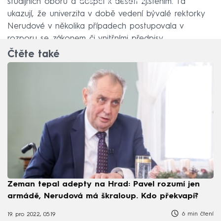
studijních oborů a dospěl k deseti zjištěním. Ta
ukazují, že univerzita v době vedení bývalé rektorky
Nerudové v několika případech postupovala v
rozporu se zákonem či vnitřními předpisy.
Čtěte také
Zeman tepal adepty na Hrad: Pavel rozumí jen
armádě, Nerudová má škraloup. Kdo překvapí?
6 min čtení
19. pro 2022, 05:19