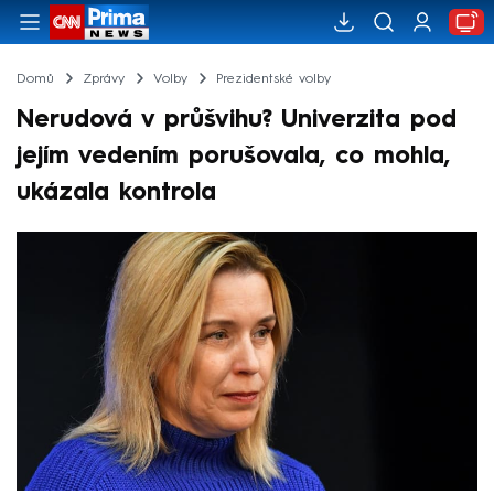
Domů
Zprávy
Volby
Prezidentské volby
Nerudová v průšvihu? Univerzita pod
jejím vedením porušovala, co mohla,
ukázala kontrola