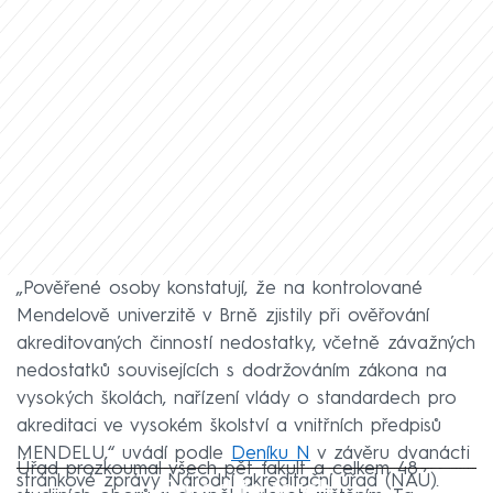
„Pověřené osoby konstatují, že na kontrolované
Mendelově univerzitě v Brně zjistily při ověřování
akreditovaných činností nedostatky, včetně závažných
nedostatků souvisejících s dodržováním zákona na
vysokých školách, nařízení vlády o standardech pro
akreditaci ve vysokém školství a vnitřních předpisů
MENDELU,“ uvádí podle
Deníku N
v závěru dvanácti
Úřad prozkoumal všech pět fakult a celkem 48
stránkové zprávy Národní akreditační úřad (NAÚ).
Failed to fetch