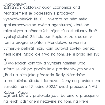
„rychlotituly“.
Zahraniční doktorský obor Economics and
Management je podezírán z prodávání
vysokoškolských titulů. Univerzita na něm měla
spolupracovala se dvěma agenturami, které od
rakouských a německých zájemců o studium v ​​Brně
vybírají školné 25 tisíc eur. Poplatek za studium v ​​
tomto programu přitom Mendelova univerzita
vyměřuje pětkrát nižší. Kam putoval zbytek peněz,
není jasné. Škola ale trvá na tom, že si brala jen svůj
díl.
O výsledcích kontroly a vyřízení námitek úřad
informuje až po prvním kole prezidentských voleb.
„Budu o nich jako předseda Rady Národního
akreditačního úřadu informovat členy na pravidelném
zasedání dne 19. ledna 2023,“ uvedl předseda NAÚ
Robert Plaga.
„Zjištění, která v protokolu jsou, bereme a pracujeme
na jejich odstranění nezávisle na tom, na které