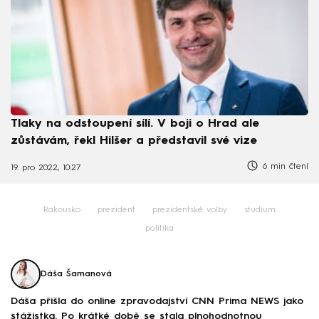
Tlaky na odstoupení sílí. V boji o Hrad ale
zůstávám, řekl Hilšer a představil své vize
6 min čtení
19. pro 2022, 10:27
Rakousko
prezident
prezidentské volby
studium
politika
Dáša Šamanová
Dáša přišla do online zpravodajství CNN Prima NEWS jako
stážistka. Po krátké době se stala plnohodnotnou