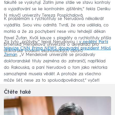
fakultě se vyskytují. Zatím jsme stále ve stavu kontroly
a vyjadřování se ke kontrolním zjištěním,“ řekla Deníku
N mluvčí univerzity Tereza Pospíchalová.
K problémům s rychlotituly se Nerudová několikrát
vyjádřila. Svou vinu odmítá. Tvrdí, že ona udělala, co
mohla a že za pochybení nese vinu tehdejší děkan
Pavel Žufan. Kvůli kauze s plagiáty a rychlotituly přišla
Za tyto „průšvihy“ tepal Nerudovou i
v nedělní Partii
brněnská Mendelova univerzita o akreditaci pro
televize CNN Prima NEWS dosavadní prezident Miloš
doktorské studium ekonomických oborů.
Zeman
. „V Mendelově univerzitě se prodávaly
doktorandské tituly zejména do zahraničí, například
do Rakouska, a paní Nerudová o tom jako rektorka
samozřejmě musela vědět. A protože za všechno
může šéf, nese za to spoluodpovědnost,“ vyčetl
Nerudové v pořadu Zeman.
Čtěte také