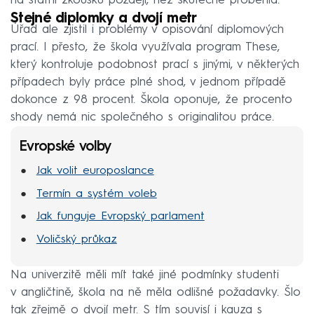
na státní zkoušku později, než skutečně proběhla.
Stejné diplomky a dvojí metr
Úřad ale zjistil i problémy v opisování diplomových
prací. I přesto, že škola využívala program These,
který kontroluje podobnost prací s jinými, v některých
případech byly práce plné shod, v jednom případě
dokonce z 98 procent. Škola oponuje, že procento
shody nemá nic společného s originalitou práce.
Evropské volby
Jak volit europoslance
Termín a systém voleb
Jak funguje Evropský parlament
Voličský průkaz
Na univerzitě měli mít také jiné podmínky studenti
v angličtině, škola na ně měla odlišné požadavky. Šlo
tak zřejmě o dvojí metr. S tím souvisí i kauza s