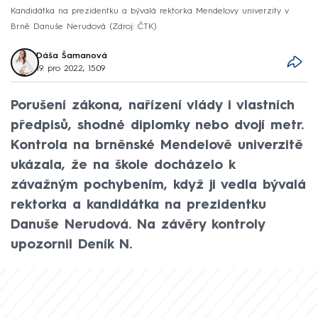
Kandidátka na prezidentku a bývalá rektorka Mendelovy univerzity v
Brně Danuše Nerudová
Zdroj: ČTK
Dáša Šamanová
19. pro 2022, 15:09
Porušení zákona, nařízení vlády i vlastních
předpisů, shodné diplomky nebo dvojí metr.
Kontrola na brněnské Mendelově univerzitě
ukázala, že na škole docházelo k
závažným pochybením, když ji vedla bývalá
rektorka a kandidátka na prezidentku
Danuše Nerudová. Na závěry kontroly
upozornil Deník N.