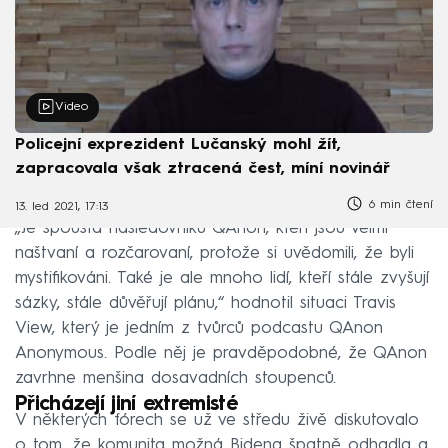
Video
Policejní exprezident Lučanský mohl žít,
zapracovala však ztracená čest, míní novinář
6 min čtení
13. led 2021, 17:13
„Je spousta následovníků QAnon, kteří jsou velmi
naštvaní a rozčarovaní, protože si uvědomili, že byli
mystifikováni. Také je ale mnoho lidí, kteří stále zvyšují
sázky, stále důvěřují plánu,“ hodnotil situaci Travis
View, který je jedním z tvůrců podcastu QAnon
Anonymous. Podle něj je pravděpodobné, že QAnon
zavrhne menšina dosavadních stoupenců.
Přicházejí jiní extremisté
V některých fórech se už ve středu živě diskutovalo
o tom, že komunita možná Bidena špatně odhadla a