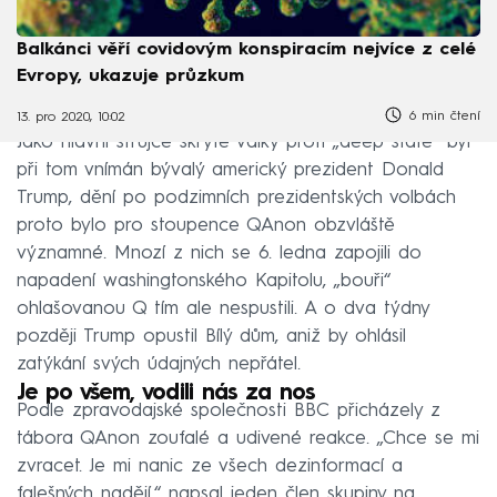
Balkánci věří covidovým konspiracím nejvíce z celé
Evropy, ukazuje průzkum
6 min čtení
13. pro 2020, 10:02
Jako hlavní strůjce skryté války proti „deep state“ byl
při tom vnímán bývalý americký prezident Donald
Trump, dění po podzimních prezidentských volbách
proto bylo pro stoupence QAnon obzvláště
významné. Mnozí z nich se 6. ledna zapojili do
napadení washingtonského Kapitolu, „bouři“
ohlašovanou Q tím ale nespustili. A o dva týdny
později Trump opustil Bílý dům, aniž by ohlásil
zatýkání svých údajných nepřátel.
Je po všem, vodili nás za nos
Podle zpravodajské společnosti BBC přicházely z
tábora QAnon zoufalé a udivené reakce. „Chce se mi
zvracet. Je mi nanic ze všech dezinformací a
falešných nadějí,“ napsal jeden člen skupiny na