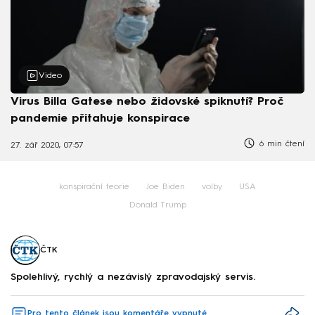
Video
Virus Billa Gatese nebo židovské spiknutí? Proč
pandemie přitahuje konspirace
6 min čtení
27. zář 2020, 07:57
konspirační teorie
Joe Biden
volby
USA
Donald Trump
ČTK
Spolehlivý, rychlý a nezávislý zpravodajský servis.
Pro tento článek jsou komentáře vypnuté