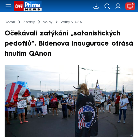
Domů
Zprávy
Volby
Volby v USA
Očekávali zatýkání „satanistických
pedofilů“. Bidenova inaugurace otřásá
hnutím QAnon