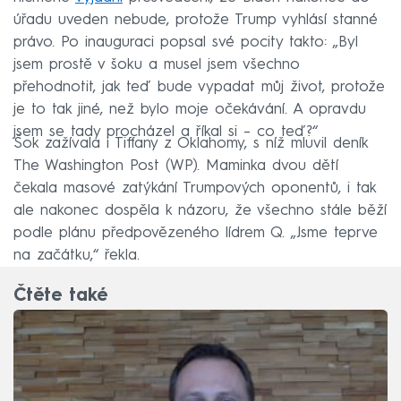
úřadu uveden nebude, protože Trump vyhlásí stanné
právo. Po inauguraci popsal své pocity takto: „Byl
jsem prostě v šoku a musel jsem všechno
přehodnotit, jak teď bude vypadat můj život, protože
je to tak jiné, než bylo moje očekávání. A opravdu
jsem se tady procházel a říkal si – co teď?“
Šok zažívala i Tiffany z Oklahomy, s níž mluvil deník
The Washington Post (WP). Maminka dvou dětí
čekala masové zatýkání Trumpových oponentů, i tak
ale nakonec dospěla k názoru, že všechno stále běží
podle plánu předpovězeného lídrem Q. „Jsme teprve
na začátku,“ řekla.
Čtěte také