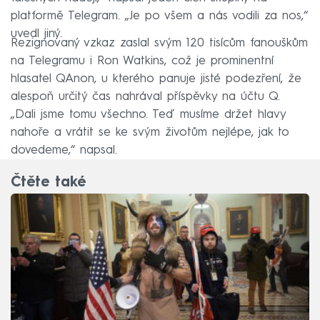
platformě Telegram. „Je po všem a nás vodili za nos,“
uvedl jiný.
Rezignovaný vzkaz zaslal svým 120 tisícům fanouškům
na Telegramu i Ron Watkins, což je prominentní
hlasatel QAnon, u kterého panuje jisté podezření, že
alespoň určitý čas nahrával příspěvky na účtu Q.
„Dali jsme tomu všechno. Teď musíme držet hlavy
nahoře a vrátit se ke svým životům nejlépe, jak to
dovedeme,“ napsal.
Čtěte také