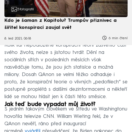
5
fotografií
Kdo je šaman z Kapitolu? Trumpův přiznivec a
šiřitel konspirací zaujal svět
6 min čtení
8. led 2021, 06:18
Kolik lidí nepodložené konspirační teorii zasvětilo část
svého života, nelze s jistotou tvrdit. Dění na
sociálních sítích v posledních měsících však
nasvědčuje tomu, že jsou jich statisíce a možná
miliony. Dosah QAnon se velmi těžko odhaduje i
proto, že konspirační teorie o vlivných „pedofilech“ se
postupně proplétá s dalšími dezinformacemi a někteří
lidé se mohou hlásit jen k části této směsice.
Jak teď bude vypadat můj život?
S jedním takovým člověkem ve středu ve Washingtonu
hovořila televize CNN. William Wieting řekl, že v
QAnon nevěří, ráno před inaugurací
nicméně
vyjádřil
přesvědčení, že Biden nakonec do