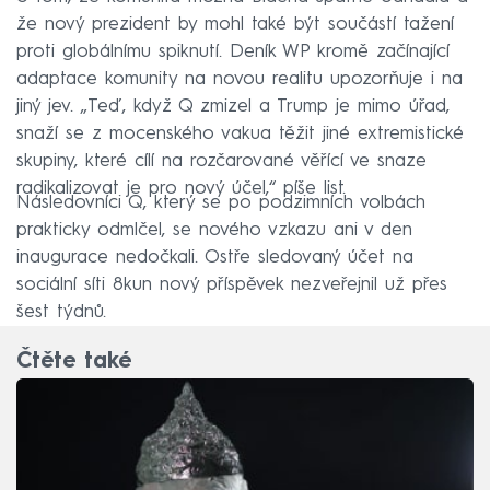
že nový prezident by mohl také být součástí tažení
proti globálnímu spiknutí. Deník WP kromě začínající
adaptace komunity na novou realitu upozorňuje i na
jiný jev. „Teď, když Q zmizel a Trump je mimo úřad,
snaží se z mocenského vakua těžit jiné extremistické
skupiny, které cílí na rozčarované věřící ve snaze
radikalizovat je pro nový účel,“ píše list.
Následovníci Q, který se po podzimních volbách
prakticky odmlčel, se nového vzkazu ani v den
inaugurace nedočkali. Ostře sledovaný účet na
sociální síti 8kun nový příspěvek nezveřejnil už přes
šest týdnů.
Čtěte také