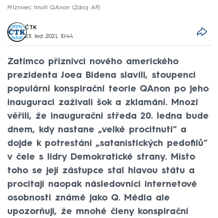
Příznivec hnutí QAnon
Zdroj: AP
ČTK
23. led 2021, 10:44
Zatímco příznivci nového amerického
prezidenta Joea Bidena slavili, stoupenci
populární konspirační teorie QAnon po jeho
inauguraci zažívali šok a zklamání. Mnozí
věřili, že inaugurační středa 20. ledna bude
dnem, kdy nastane „velké procitnutí“ a
dojde k potrestání „satanistických pedofilů“
v čele s lídry Demokratické strany. Místo
toho se její zástupce stal hlavou státu a
procitají naopak následovníci internetové
osobnosti známé jako Q. Média ale
upozorňují, že mnohé členy konspirační