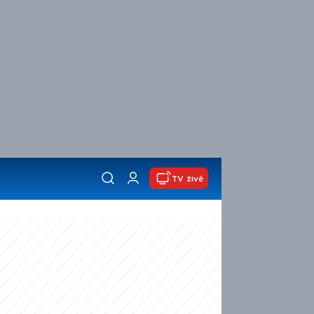
TV živě