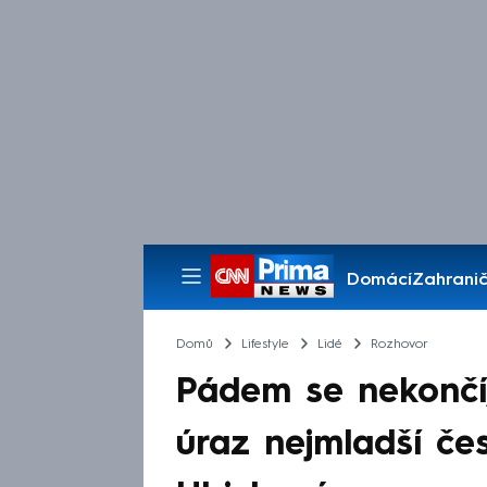
Domácí
Zahranič
Pořady
Domů
Lifestyle
Lidé
Rozhovor
Pádem se nekončí
úraz nejmladší če