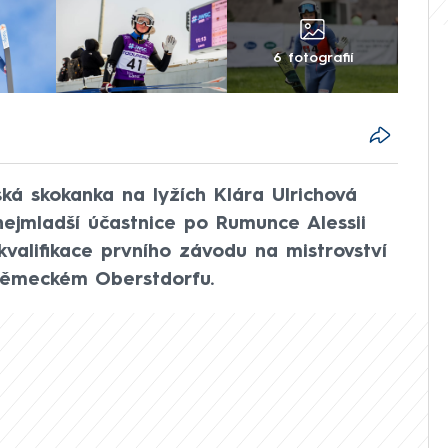
6 fotografií
ská skokanka na lyžích Klára Ulrichová
nejmladší účastnice po Rumunce Alessii
valifikace prvního závodu na mistrovství
 německém Oberstdorfu.