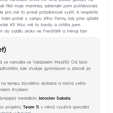
ak říká moje maminka, adrenalin jsem potřebovala
ude pro mě to pravé prázdninové vyžití. A nespletla
 mám právě z campu Jiřího Parmy, kdy jsme sjížděli
ůstek K9. Moc mě to bavilo a chtěla jsem
 do oddílu skoku ve Frenštátě a trénuji tam
et)
rá se narodila ve Valašském Meziříčí. Od šesti
Radhoštěm, kde studuje gymnázium a závodí za
ch na kempu bývalého skokana a mistra světa
videm Kryškem.
olympijský medailista
Jaroslav Sakala
.
ho projektu
Team 11
, v němž využívá speciální