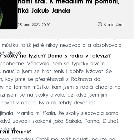
námi stál. K medailím mi pomohl,
říká Jakub Janda
6 min čtení
23. úno 2021, 20:20
mu můstku ve Oberstdorfu, na kterém budou ženy
m můstku totiž ještě nikdy nezávodila a absolvovala
ch skoků.
a skoky na lyžích? Doma s rodiči v televizi?
všeobecně. Věnovala jsem se typicky dívčím
 naučila jsem se hrát tenis i dobře lyžovat. Se
ch, kdy jsme se přestěhovali z Rožnova do
ny na tamním můstku, kam jsem s rodiči chodila na
izi jsem se na skoky dívala, až když jsem jim
novat v oddíle. Bylo mi tehdy devět let.
ímala. Mamka mi říkala, že skoky sledovala sama
když závodili skokané jako Sakala, Parma, Dluhoš
ulární.
vní trénink?
zcela náhodou. Chtěli mě totiž poslat „pouze na