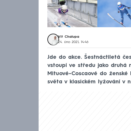
Vít Chalupa
24. úno 2021, 14:46
Jde do akce. Šestnáctiletá če
vstoupí ve středu jako druhá 
Mituové-Coscaové do ženské k
světa v klasickém lyžování v