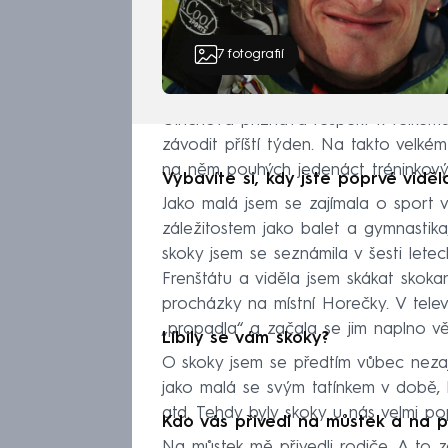
7
fotografií
Ulrichová přiznává respekt k velké
závodit příští týden. Na takto velké
na něm pouhých jedenáct tréninkový
Vybavíte si, kdy jste poprvé viděl
Jako malá jsem se zajímala o sport 
záležitostem jako balet a gymnastika,
skoky jsem se seznámila v šesti lete
Frenštátu a viděla jsem skákat skoka
procházky na místní Horečky. V telev
„propadla“ a začala se jim naplno vě
Líbily se vám skoky?
O skoky jsem se předtím vůbec nezaj
jako malá se svým tatínkem v době, 
atd. Tehdy byly skoky u nás velmi pop
Kdo vás přivedl na můstek a na pr
Na můstek mě přivedli rodiče. A to 