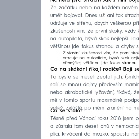
Neměla jste strach? Jak s ním boj
Ze začátku nebo na každém novém mů
umět bojovat. Dnes už ani tak strac
udržuje ve střehu, abych veškerou př
zkušenosti vím, že první skoky, vždy 
na autopilota, bývá skok nejlepší. 
většinou jde fokus stranou a chyby se
Z vlastní zkušenosti vím, že první sk
pracuje na autopilota, bývá skok ne
přemýšlet, většinou jde fokus stranou
Co na skákání říkají rodiče? Bojí s
To byste se museli zeptat jich. (smích
sdílí se mnou dojmy především mamink
nebo akrobatické lyžování, říkává, ž
mě v tomto sportu maximálně podpor
veliký, zvláště po mém zranění na mů
Co se stalo?
Těsně před Vánoci roku 2018 jsem oš
a zůstala tam deset dnů v nemocnici
plíci, krvácení do mozku, spoustu n