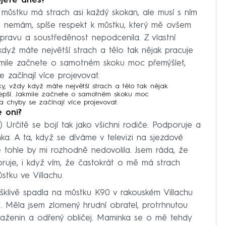
ujete dnes?
stku má strach asi každý skokan, ale musí s ním
h nemám, spíše respekt k můstku, který mě ovšem
ípravu a soustředěnost nepodcenila. Z vlastní
když máte největší strach a tělo tak nějak pracuje
Jakmile začnete o samotném skoku moc přemýšlet,
 začínají více projevovat.
oky, vždy když máte největší strach a tělo tak nějak
jlepší. Jakmile začnete o samotném skoku moc
 a chyby se začínají více projevovat.
e oni?
) Určitě se bojí tak jako všichni rodiče. Podporuje a
a. A ta, když se díváme v televizi na sjezdové
e tohle by mi rozhodně nedovolila. Jsem ráda, že
uje, i když vím, že častokrát o mě má strach
stku ve Villachu.
klivě spadla na můstku K90 v rakouském Villachu
. Měla jsem zlomený hrudní obratel, protrhnutou
araženin a odřený obličej. Maminka se o mě tehdy