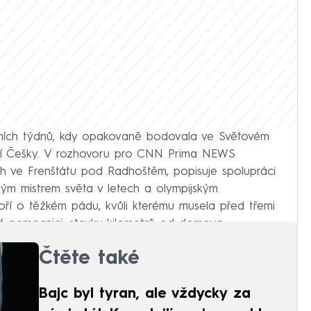
dních týdnů, kdy opakovaně bodovala ve Světovém
epší Češky. V rozhovoru pro CNN Prima NEWS
h ve Frenštátu pod Radhoštěm, popisuje spolupráci
lým mistrem světa v letech a olympijským
oří o těžkém pádu, kvůli kterému musela před třemi
ké nemocnici, stovky kilometrů od domova.
Čtěte také
Bajc byl tyran, ale vždycky za