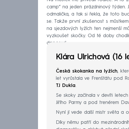
camp“ na jeden prázdninový týden. J
odmalička, a tak si řekla, že toto b
se. Takže první zkušenost s můstkem
na sjezdových lyžích ten nejmenší m
vyzkoušet skočky. Od té doby chodím
doposud.
Klára Ulrichová (16 l
Česká skokanka na lyžích
, kte
let vyrůstala ve Frenštátu pod 
TJ Dukla
.
Se skoky začínala v devíti lete
Jiřího Parmy a pod trenérem Da
Nyní jí vede další mistr světa a 
Díky němu patří do mezinárodní