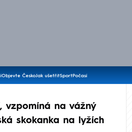
í
Objevte Česko
Jak ušetřit
Sport
Počasí
, vzpomíná na vážný
ská skokanka na lyžích