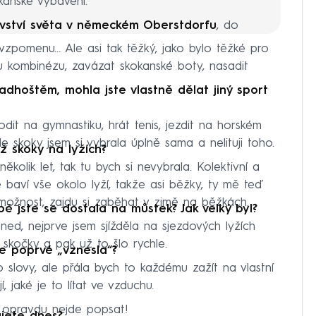
kanské vybavení.
ovství světa v německém Oberstdorfu
, do
ě nejlépe hodnocená česká skokanka ve
vzpomenu… Ale asi tak těžký, jako bylo těžké pro
ří, či chodí po horách. Případně sleduje
ou kombinézu, zavázat skokanské boty, nasadit
riál Mentalista.
adhoštěm, mohla jste vlastně dělat jiný sport
it na gymnastiku, hrát tenis, jezdit na horském
le skoky jsem si vybrala úplně sama a nelituji toho.
ež skoky na lyžích?
kolik let, tak tu bych si nevybrala. Kolektivní a
baví vše okolo lyží, takže asi běžky, ty mě teď
možnost, zajdu si zaběhat v zimě na běžkách.
ě jste se dostala na můstek? Jak velký byl?
ned, nejprve jsem sjížděla na sjezdových lyžích
skočky a pak už to šlo rychle.
se poprvé „vznesla“?
o slovy, ale přála bych to každému zažít na vlastní
, jaké je to lítat ve vzduchu.
 opravdu nejde popsat!