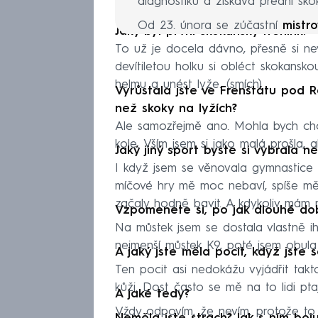
diagnostiku a získává přední sko
Od 23. února se zúčastní
mistr
Jaký byl první skokanský trénink?
kterého vstoupí jako momentáln
To už je docela dávno, přesně si ne
Světovém poháru. Ráda kreslí, va
devítiletou holku si obléct skokansk
romantické „brečící“ filmy nebo se
helmu a unést lyže. (smích)
Vyrůstala jste ve Frenštátu pod R
než skoky na lyžích?
Ale samozřejmě ano. Mohla bych chod
kole. Vším jsem si jako malá prošla, a
Jaký jiný sport byste si vybrala n
I když jsem se věnovala gymnastice ně
míčové hry mě moc nebaví, spíše mě 
začaly hodně bavit. A kdykoliv mám 
Vzpomenete si, po jak dlouhé dob
Na můstek jsem se dostala vlastně ih
nejmenší můstek K9, poté jsem obula 
A jaký jste měla pocit, když jste 
Ten pocit asi nedokážu vyjádřit takt
kůži. Dost často se mě na to lidi ptají
A jaké tedy?
Vždy odpovím, že nevím, protože to