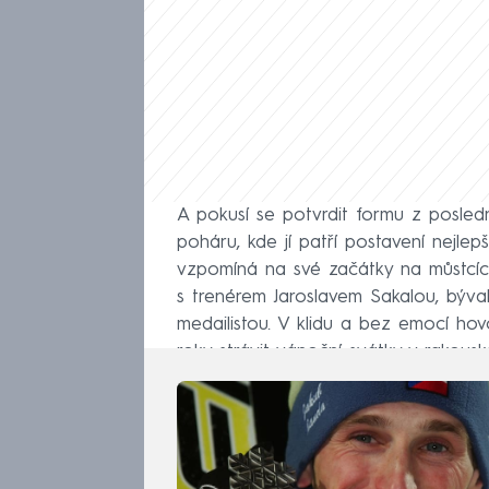
A pokusí se potvrdit formu z posle
poháru, kde jí patří postavení nejl
vzpomíná na své začátky na můstcíc
s trenérem Jaroslavem Sakalou, býva
medailistou. V klidu a bez emocí hov
roky strávit vánoční svátky v rakous