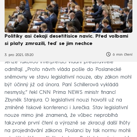
Politiky asi čekají desetitisíce navíc. Před volbami
si platy zmrazili, teď se jim nechce
6 min čtení
3. pro 2021, 05:20
Jenže takovou interpretaci vládní představitelé
odmítají. „Proto návrh vláda pošle do Poslanecké
sněmovny ve stavu legislativní nouze, aby zákon mohl
být účinný již od února. Paní Schillerová vykládá
nesmysly,“ řekl CNN Prima NEWS ministr financí
Zbyněk Stanjura. O legislativní nouzi hovořil už na
zmíněné tiskové konferenci i Jurečka. Stav legislativní
nouze mimo jiné znamená, že vůbec neprobíhá
takzvané první čtení a výrazně se zkracují další lhůty
na projednávání zákona. Poslanci by tak normu mohli