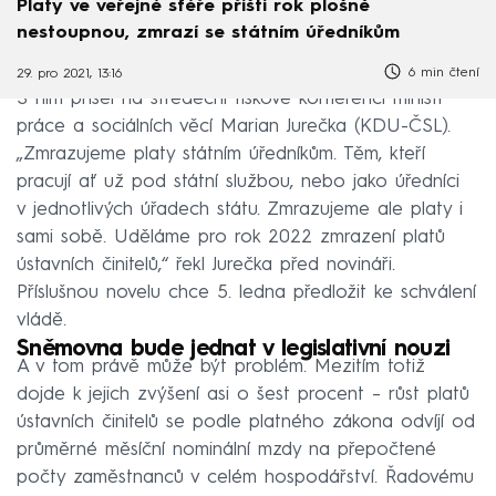
Platy ve veřejné sféře příští rok plošně
nestoupnou, zmrazí se státním úředníkům
6 min čtení
29. pro 2021, 13:16
S ním přišel na středeční tiskové konferenci ministr
práce a sociálních věcí Marian Jurečka (KDU-ČSL).
„Zmrazujeme platy státním úředníkům. Těm, kteří
pracují ať už pod státní službou, nebo jako úředníci
v jednotlivých úřadech státu. Zmrazujeme ale platy i
sami sobě. Uděláme pro rok 2022 zmrazení platů
ústavních činitelů,“ řekl Jurečka před novináři.
Příslušnou novelu chce 5. ledna předložit ke schválení
vládě.
Sněmovna bude jednat v legislativní nouzi
A v tom právě může být problém. Mezitím totiž
dojde k jejich zvýšení asi o šest procent – růst platů
ústavních činitelů se podle platného zákona odvíjí od
průměrné měsíční nominální mzdy na přepočtené
počty zaměstnanců v celém hospodářství. Řadovému