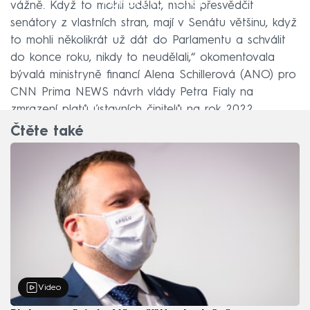
Failed to fetch
vážně. Když to mohli udělat, mohli přesvědčit
senátory z vlastních stran, mají v Senátu většinu, když
to mohli několikrát už dát do Parlamentu a schválit
do konce roku, nikdy to neudělali,“ okomentovala
bývalá ministryně financí Alena Schillerová (ANO) pro
CNN Prima NEWS návrh vlády Petra Fialy na
zmrazení platů ústavních činitelů na rok 2022.
Čtěte také
Video