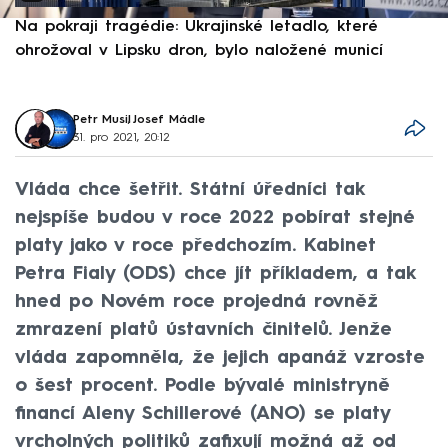
Na pokraji tragédie: Ukrajinské letadlo, které
P
ohrožoval v Lipsku dron, bylo naložené municí
e
Petr Musil
,
Josef Mádle
31. pro 2021, 20:12
Vláda chce šetřit. Státní úředníci tak
nejspíše budou v roce 2022 pobírat stejné
platy jako v roce předchozím. Kabinet
Petra Fialy (ODS) chce jít příkladem, a tak
hned po Novém roce projedná rovněž
zmrazení platů ústavních činitelů. Jenže
vláda zapomněla, že jejich apanáž vzroste
o šest procent. Podle bývalé ministryně
financí Aleny Schillerové (ANO) se platy
vrcholných politiků zafixují možná až od