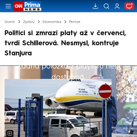
Domů
Zprávy
Ekonomika
Peníze
Politici si zmrazí platy až v červenci,
tvrdí Schillerová. Nesmysl, kontruje
Stanjura
Žádná položka z playlistu není
Výběr redakce
dostupná.