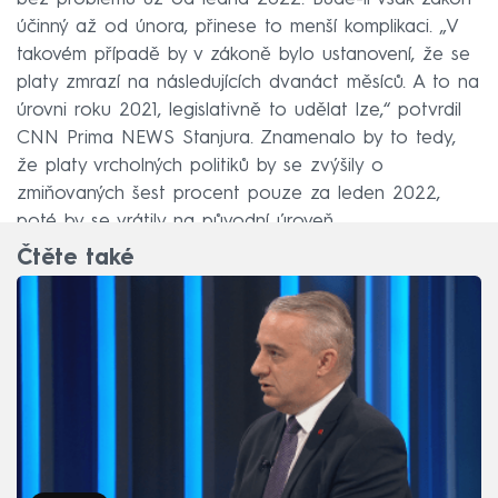
účinný až od února, přinese to menší komplikaci. „V
takovém případě by v zákoně bylo ustanovení, že se
platy zmrazí na následujících dvanáct měsíců. A to na
úrovni roku 2021, legislativně to udělat lze,“ potvrdil
CNN Prima NEWS Stanjura. Znamenalo by to tedy,
že platy vrcholných politiků by se zvýšily o
zmiňovaných šest procent pouze za leden 2022,
poté by se vrátily na původní úroveň.
Čtěte také