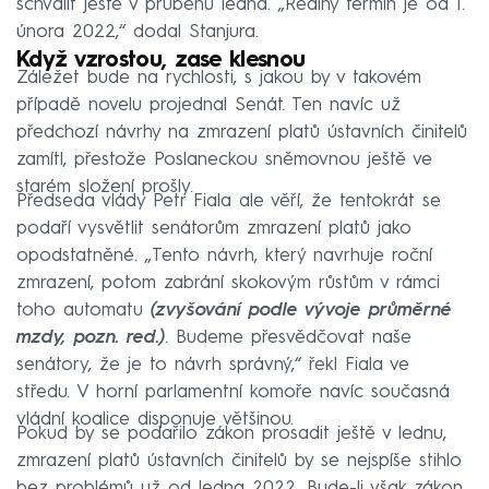
schválit ještě v průběhu ledna. „Reálný termín je od 1.
února 2022,“ dodal Stanjura.
Když vzrostou, zase klesnou
Záležet bude na rychlosti, s jakou by v takovém
případě novelu projednal Senát. Ten navíc už
předchozí návrhy na zmrazení platů ústavních činitelů
zamítl, přestože Poslaneckou sněmovnou ještě ve
starém složení prošly.
Předseda vlády Petr Fiala ale věří, že tentokrát se
podaří vysvětlit senátorům zmrazení platů jako
opodstatněné. „Tento návrh, který navrhuje roční
zmrazení, potom zabrání skokovým růstům v rámci
toho automatu
(zvyšování podle vývoje průměrné
mzdy, pozn. red.)
. Budeme přesvědčovat naše
senátory, že je to návrh správný,“ řekl Fiala ve
středu. V horní parlamentní komoře navíc současná
vládní koalice disponuje většinou.
Pokud by se podařilo zákon prosadit ještě v lednu,
zmrazení platů ústavních činitelů by se nejspíše stihlo
bez problémů už od ledna 2022. Bude-li však zákon