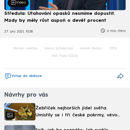
Video
Středula: Utahování opasků nesmíme dopustit.
Mzdy by měly růst aspoň o devět procent
6 min čtení
27. pro 2021, 10:58
Marian Jurečka
Alena Schillerová
ministr financí
ODS
Petr Fiala (ODS)
Vstup do diskuze
Návrhy pro vás
Žebříček nejhorších jídel světa.
Umístily se i tři české pokrmy, vévodí
skandinávská kuchyně