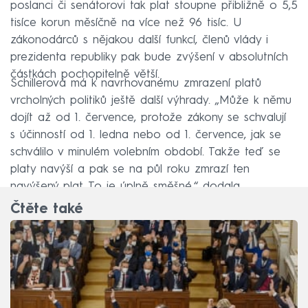
poslanci či senátorovi tak plat stoupne přibližně o 5,5
tisíce korun měsíčně na více než 96 tisíc. U
zákonodárců s nějakou další funkcí, členů vlády i
prezidenta republiky pak bude zvýšení v absolutních
částkách pochopitelně větší.
Schillerová má k navrhovanému zmrazení platů
vrcholných politiků ještě další výhrady. „Může k němu
dojít až od 1. července, protože zákony se schvalují
s účinností od 1. ledna nebo od 1. července, jak se
schválilo v minulém volebním období. Takže teď se
platy navýší a pak se na půl roku zmrazí ten
navýšený plat. To je úplně směšné,“ dodala.
Čtěte také