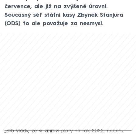
července, ale již na zvýšené úrovni.
Současný šéf státní kasy Zbyněk Stanjura
(ODS) to ale považuje za nesmysl.
„Slib vlády, že si zmrazí platy na rok 2022, neberu