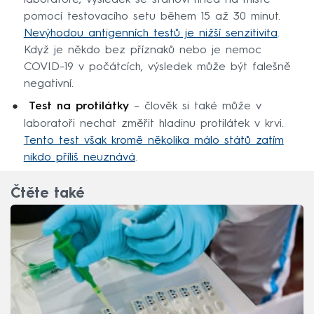
laboratoře, výsledek se stanoví hned na místě
pomocí testovacího setu během 15 až 30 minut.
Nevýhodou antigenních testů je nižší senzitivita
.
Když je někdo bez příznaků nebo je nemoc
COVID-19 v počátcích, výsledek může být falešně
negativní.
Test na protilátky
– člověk si také může v
laboratoři nechat změřit hladinu protilátek v krvi.
Tento test však kromě několika málo států zatím
nikdo příliš neuznává
.
Čtěte také