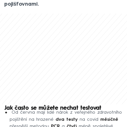
pojišťovnami.
Jak často se můžete nechat testovat
Od června mají lidé nárok z veřejného zdravotního
pojištění na hrazené
dva testy
na covid
měsíčně
přesnější metodou
PCR
a
čtyři
méně spolehlivé