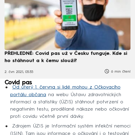
PŘEHLEDNĚ: Covid pas už v Česku funguje. Kde si
ho stáhnout a k čemu slouží?
6 min čtení
2. čvn 2021, 05:35
Covid pas
Od úterý 1. června si lidé mohou z Očkovacího
portálu občana
na webu Ústavu zdravotnických
informací a statistiky (ÚZIS) stáhnout potvrzení o
negativním testu, prodělané nákaze nebo očkování
proti covidu včetně první dávky.
Zdrojem ÚZIS je Informační systém infekční nemoci
(ISIN). Tam jsou informace o očkování i o testování