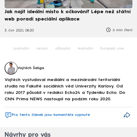
Jak najít ideální místo k očkování? Lépe než státní
web poradí speciální aplikace
6 min čtení
3. čvn 2021, 08:20
cestování
nemoc
očkování
testování
Evropská unie
Vojtěch Šeliga
Vojtěch vystudoval mediální a mezinárodní teritoriální
studia na Fakultě sociálních věd Univerzity Karlovy. Od
roku 2017 působil v redakci Echo24 a Týdeníku Echo. Do
CNN Prima NEWS nastoupil na podzim roku 2020.
Pro tento článek jsou komentáře vypnuté
Návrhy pro vás