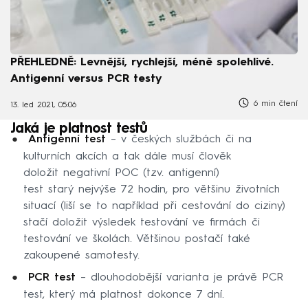
PŘEHLEDNĚ: Levnější, rychlejší, méně spolehlivé.
Antigenní versus PCR testy
6 min čtení
13. led 2021, 05:06
Jaká je platnost testů
Antigenní test
– v českých službách či na
kulturních akcích a tak dále musí člověk
doložit negativní POC (tzv. antigenní)
test starý nejvýše 72 hodin, pro většinu životních
situací (liší se to například při cestování do ciziny)
stačí doložit výsledek testování ve firmách či
testování ve školách. Většinou postačí také
zakoupené samotesty.
PCR test
– dlouhodobější varianta je právě PCR
test, který má platnost dokonce 7 dní.