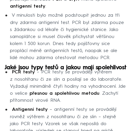
antigenní testy
.
V minulosti bylo možné podstoupit jednou za tři
dny zdarma antigenní test. PCR byl zdarma pouze
s žádankou od lékaře či hygienické stanice. Jako
samoplátce si musel člověk přichystat většinou
kolem 1 500 korun. Dnes tedy pojišťovny sice
proplácí méně antigenních testů, naopak se ale
lidé mohou zdarma otestovat metodou PCR.
Jaké jsou typy testů a jakou mají spolehlivost
PCR testy
– PCR testy se provádějí výtěrem
z nosohltanu či ze slin a posílají se do laboratoře.
Vyžadují minimálně čtyři hodiny na vyhodnocení. Jde
o velice
přesnou a spolehlivou metodu
. Zachytí
přítomnost virové RNA.
Antigenní testy
– antigenní testy se provádějí
rovněž výtěrem z nosohltanu či ze slin – stejně
jako PCR testy. Vzorek se však neposílá do