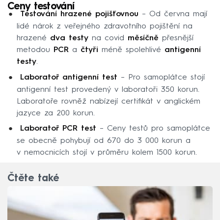
Ceny testování
Testování hrazené pojišťovnou
– Od června mají
lidé nárok z veřejného zdravotního pojištění na
hrazené
dva testy
na covid
měsíčně
přesnější
metodou
PCR
a
čtyři
méně spolehlivé
antigenní
testy
.
Laboratoř antigenní test
– Pro samoplátce stojí
antigenní test provedený v laboratoři 350 korun.
Laboratoře rovněž nabízejí certifikát v anglickém
jazyce za 200 korun.
Laboratoř PCR test
– Ceny testů pro samoplátce
se obecně pohybují od 670 do 3 000 korun a
v nemocnicích stojí v průměru kolem 1500 korun.
Čtěte také