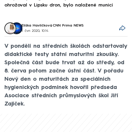
ohrožoval v Lipsku dron, bylo naložené municí
e
Eliška Havlíčková
,
CNN Prima NEWS
1. čvn 2020, 10:14
V pondělí na středních školách odstartovaly
didaktické testy státní maturitní zkoušky.
Společná část bude trvat až do středy, od
8. červa potom začne ústní část. V pořadu
Nový den o maturitách za speciálních
hygienických podmínek hovořil předseda
Asociace středních průmyslových škol Jiří
Zajíček.