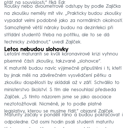
ptát na souvislosti,“ říká Edr.
Roušky nebo dvoumetrové odstupy by podle Zajíčka
na zkoušku neměly mít vliv. „Prakticky budou zkoušky
vypadat velmi podobně jako za normálních okolností.
Samozřejmě větší nároky budou na dezinfekci při
střídání studentů třeba na potítku, ale to se dá
technicky zvládnout,“ uvedl Zajíček.
Letos nebudou slohovky
Letošní maturanti se kvůli koronavirové krizi vyhnou
písemné části zkoušky, takzvané „slohovce“.
K maturitě budou navíc výjimečně připuštěni i ti, kteří
by jinak měli na závěrečném vysvědčení pětku a
zkoušku dospělosti by skládali až v září. Schválilo to
ministerstvo školství. S tím ale nesouhlasí předseda
Zajíček. „S tímto názorem jsme se jako asociace
neztotožňovali. Nicméně, je to podle platné
legislativy, kterou se musíme řídit,“ objasnil Zajíček.
Maturity začaly v pondělí ráno a budou pokračovat i
odpoledne. Od osmi hodin psali studenti maturitu