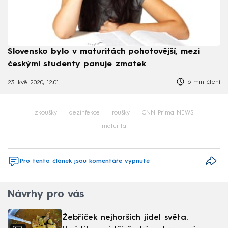
Slovensko bylo v maturitách pohotovější, mezi
českými studenty panuje zmatek
6 min čtení
23. kvě 2020, 12:01
zkoušky
dezinfekce
roušky
CNN Prima NEWS
maturita
Pro tento článek jsou komentáře vypnuté
Návrhy pro vás
Žebříček nejhorších jídel světa.