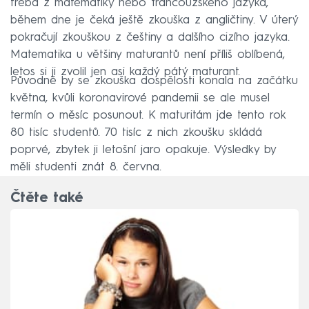
třeba z matematiky nebo francouzského jazyka,
během dne je čeká ještě zkouška z angličtiny. V úterý
pokračují zkouškou z češtiny a dalšího cizího jazyka.
Matematika u většiny maturantů není příliš oblíbená,
letos si ji zvolil jen asi každý pátý maturant.
Původně by se zkouška dospělosti konala na začátku
května, kvůli koronavirové pandemii se ale musel
termín o měsíc posunout. K maturitám jde tento rok
80 tisíc studentů. 70 tisíc z nich zkoušku skládá
poprvé, zbytek ji letošní jaro opakuje. Výsledky by
měli studenti znát 8. června.
Čtěte také