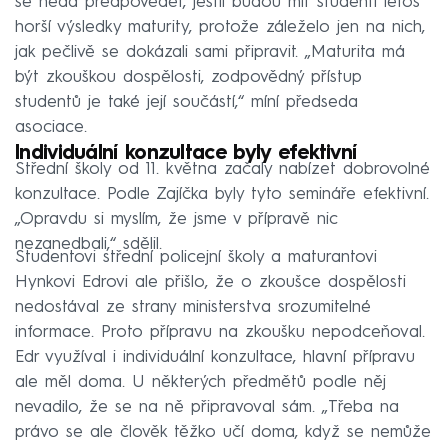
se nedá předpovědět, jestli budou mít studenti letos
horší výsledky maturity, protože záleželo jen na nich,
jak pečlivě se dokázali sami připravit. „Maturita má
být zkouškou dospělosti, zodpovědný přístup
studentů je také její součástí,“ míní předseda
asociace.
Individuální konzultace byly efektivní
Střední školy od 11. května začaly nabízet dobrovolné
konzultace. Podle Zajíčka byly tyto semináře efektivní.
„Opravdu si myslím, že jsme v přípravě nic
nezanedbali,“ sdělil.
Studentovi střední policejní školy a maturantovi
Hynkovi Edrovi ale přišlo, že o zkoušce dospělosti
nedostával ze strany ministerstva srozumitelné
informace. Proto přípravu na zkoušku nepodceňoval.
Edr využíval i individuální konzultace, hlavní přípravu
ale měl doma. U některých předmětů podle něj
nevadilo, že se na ně připravoval sám. „Třeba na
právo se ale člověk těžko učí doma, když se nemůže