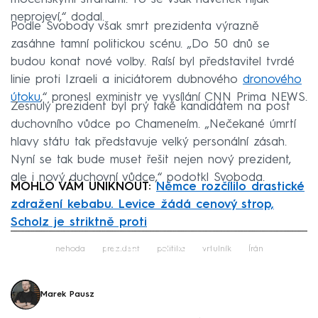
neprojeví,“ dodal.
Podle Svobody však smrt prezidenta výrazně
zasáhne tamní politickou scénu. „Do 50 dnů se
budou konat nové volby. Raísí byl představitel tvrdé
linie proti Izraeli a iniciátorem dubnového
dronového
útoku
,“ pronesl exministr ve vysílání CNN Prima NEWS.
Zesnulý prezident byl prý také kandidátem na post
duchovního vůdce po Chameneím. „Nečekané úmrtí
hlavy státu tak představuje velký personální zásah.
Nyní se tak bude muset řešit nejen nový prezident,
ale i nový duchovní vůdce,“ podotkl Svoboda.
MOHLO VÁM UNIKNOUT:
Němce rozčílilo drastické
zdražení kebabu. Levice žádá cenový strop,
Scholz je striktně proti
Failed to fetch
nehoda
prezident
politika
vrtulník
Írán
Marek Pausz