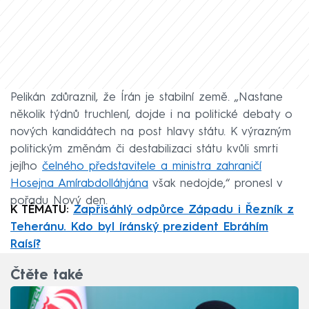
Pelikán zdůraznil, že Írán je stabilní země. „Nastane
několik týdnů truchlení, dojde i na politické debaty o
nových kandidátech na post hlavy státu. K výrazným
politickým změnám či destabilizaci státu kvůli smrti
jejího
čelného představitele a ministra zahraničí
Hosejna Amírabdolláhjána
však nedojde,“ pronesl v
pořadu Nový den.
K TÉMATU:
Zapřisáhlý odpůrce Západu i Řezník z
Teheránu. Kdo byl íránský prezident Ebráhím
Raísí?
Čtěte také