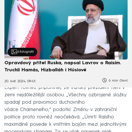
6
fotografií
Opravdový přítel Ruska, napsal Lavrov o Raísím.
Truchlí Hamás, Hizballáh i Húsíové
6 min čtení
20. kvě 2024, 09:45
Expert rovněž připomněl, že íránský prezident není v
zemi nejdůležitější osobou. „Všechny ozbrojené složky
spadají pod pravomoci duchovního
vůdce Chameneího,“ podotkl. Změnu v zahraniční
politice proto rovněž neočekává. „Úmrtí Raísího
maximálně povede k vnitřním bojům mezi jednotlivými
mocenskými stranami. To se však navenek nijak