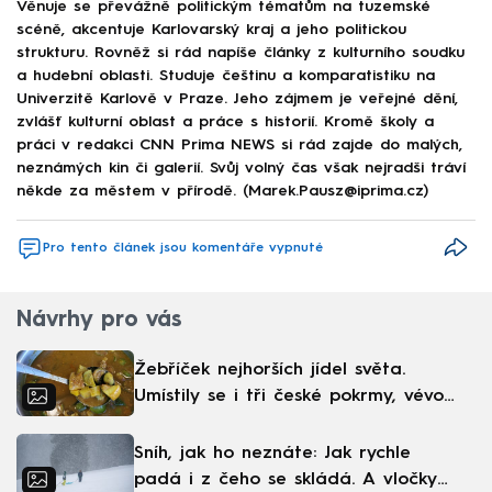
Věnuje se převážně politickým tématům na tuzemské
scéně, akcentuje Karlovarský kraj a jeho politickou
strukturu. Rovněž si rád napíše články z kulturního soudku
a hudební oblasti. Studuje češtinu a komparatistiku na
Univerzitě Karlově v Praze. Jeho zájmem je veřejné dění,
zvlášť kulturní oblast a práce s historií. Kromě školy a
práci v redakci CNN Prima NEWS si rád zajde do malých,
neznámých kin či galerií. Svůj volný čas však nejradši tráví
někde za městem v přírodě. (Marek.Pausz@iprima.cz)
Pro tento článek jsou komentáře vypnuté
Návrhy pro vás
Žebříček nejhorších jídel světa.
Umístily se i tři české pokrmy, vévodí
skandinávská kuchyně
Sníh, jak ho neznáte: Jak rychle
padá i z čeho se skládá. A vločky