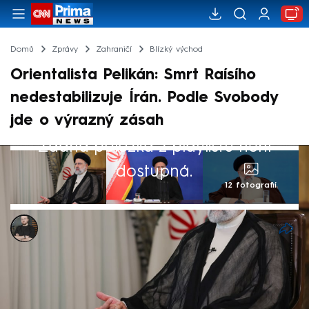
Domů
Zprávy
Zahraničí
Blízký východ
Orientalista Pelikán: Smrt Raísího
nedestabilizuje Írán. Podle Svobody
jde o výrazný zásah
Žádná položka z playlistu není
dostupná.
12 fotografií
Marek Pausz
21. kvě 2024, 08:53
Tragická smrt íránského prezidenta
Ebráhíma Raísího nepovede k destabilizaci