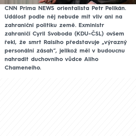
tohoto asijského státu, uvedl ve vysílání
CNN Prima NEWS orientalista Petr Pelikán.
Událost podle něj nebude mít vliv ani na
zahraniční politiku země. Exministr
zahraničí Cyril Svoboda (KDU-ČSL) ovšem
řekl, že smrt Raísího představuje „výrazný
personální zásah“, jelikož měl v budoucnu
nahradit duchovního vůdce Alího
Chameneího.