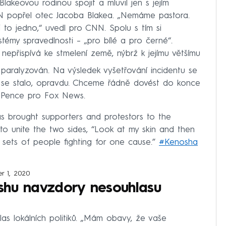
lakeovou rodinou spojit a mluvil jen s jejím
N popřel otec Jacoba Blakea. „Nemáme pastora.
i to jedno,“ uvedl pro CNN. Spolu s tím si
stémy spravedlnosti –⁠ „pro bílé a pro černé“.
nepřispívá ke stmelení země, nýbrž k jejímu většímu
k paralyzován. Na výsledek vyšetřování incidentu se
co se stalo, opravdu. Chceme řádně dovést do konce
ke Pence pro Fox News.
as brought supporters and protestors to the
to unite the two sides, “Look at my skin and then
t sets of people fighting for one cause.”
#Kenosha
r 1, 2020
shu navzdory nesouhlasu
as lokálních politiků. „Mám obavy, že vaše