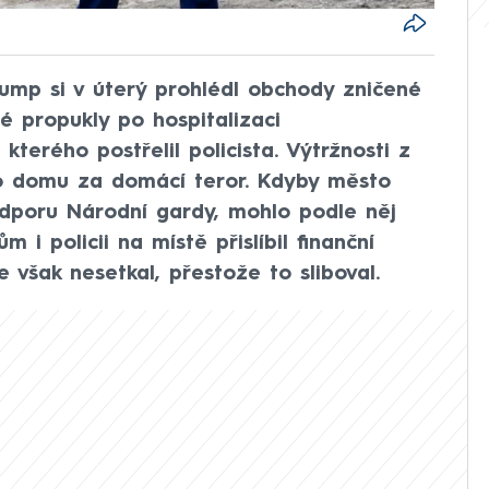
ump si v úterý prohlédl obchody zničené
é propukly po hospitalizaci
terého postřelil policista. Výtržnosti z
ho domu za domácí teror. Kdyby město
dporu Národní gardy, mohlo podle něj
m i policii na místě přislíbil finanční
 však nesetkal, přestože to sliboval.