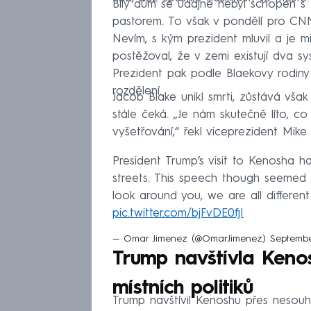
Bílý dům se údajně nebyl schopen s B
pastorem. To však v pondělí pro CN
Nevím, s kým prezident mluvil a je m
postěžoval, že v zemi existují dva sy
Prezident pak podle Blaekovy rodiny 
rozdělení.
Jacob Blake unikl smrti, zůstává vša
stále čeká. „Je nám skutečně líto, 
vyšetřování,“ řekl viceprezident Mi
President Trump’s visit to Kenosha h
streets. This speech though seemed 
look around you, we are all differen
pic.twitter.com/bjFvDE0fjI
— Omar Jimenez (@OmarJimenez)
Septembe
Trump navštívla Keno
místních politiků
Trump navštívil Kenoshu přes nesouhl