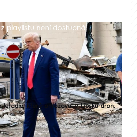
 playlistu není dostupná.
V
é letadlo, které ohrožoval v Lipsku dron,
Přilá
polit