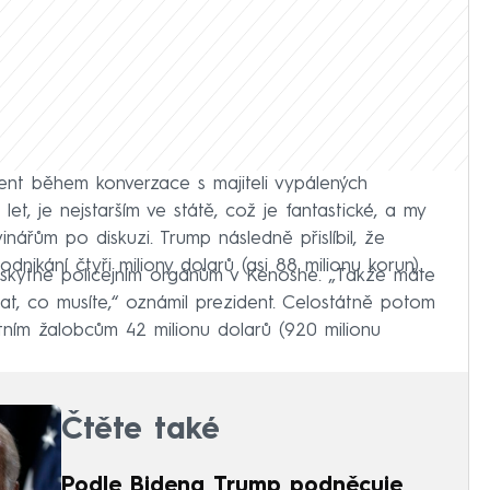
nt během konverzace s majiteli vypálených
et, je nejstarším ve státě, což je fantastické, a my
nářům po diskuzi. Trump následně přislíbil, že
nikání čtyři miliony dolarů (asi 88 milionu korun).
poskytne policejním orgánům v Kenoshe. „Takže máte
lat, co musíte,“ oznámil prezident. Celostátně potom
átním žalobcům 42 milionu dolarů (920 milionu
Čtěte také
Podle Bidena Trump podněcuje