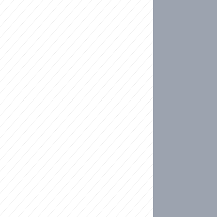
ideo
kat migranty do Česka? Sami by odešli, tvrdí exp
ické sebevraždě