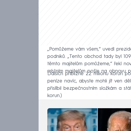
„Pomůžeme vám všem,“ uvedl prezide
podniků. „Tento obchod tady byl 109 l
těmto majitelům pomůžeme,“ řekl novi
místním majitelům pošle na obnovu pod
Dalších přibližně 22 milionu korun 
peníze navíc, abyste mohli jít ven dě
přislíbil bezpečnostním složkám a st
korun.)