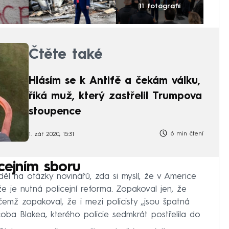
11 fotografií
Čtěte také
Hlásím se k Antifě a čekám válku,
říká muž, který zastřelil Trumpova
stoupence
6 min čtení
1. zář 2020, 15:31
icejním sboru
l na otázky novinářů, zda si myslí, že v Americe
že je nutná policejní reforma. Zopakoval jen, že
řičemž zopakoval, že i mezi policisty „jsou špatná
coba Blakea, kterého policie sedmkrát postřelila do