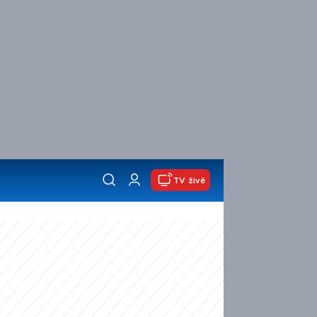
TV živě