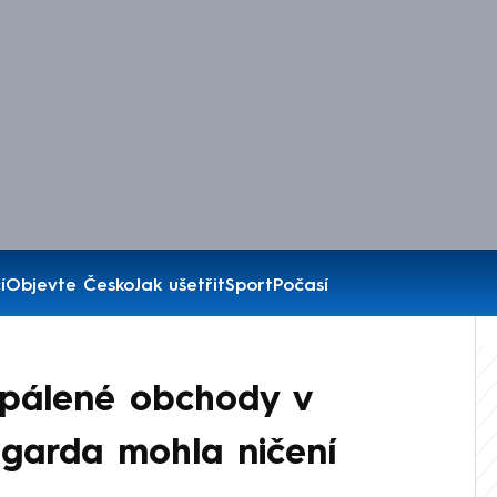
í
Objevte Česko
Jak ušetřit
Sport
Počasí
ypálené obchody v
 garda mohla ničení