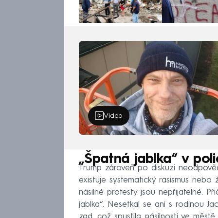
Video
„Špatná jablka“ v pol
Trump zároveň po diskuzi neodpovědě
existuje systematický rasismus nebo 
násilné protesty jsou nepřijatelné. P
jablka“. Nesetkal se ani s rodinou Ja
zad, což spustilo násilnosti ve městě.