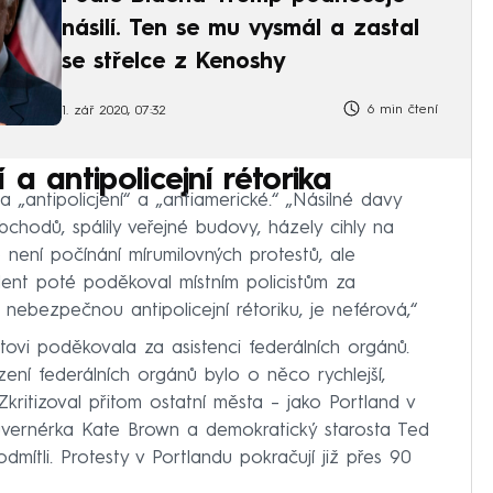
násilí. Ten se mu vysmál a zastal
se střelce z Kenoshy
6 min čtení
1. zář 2020, 07:32
a antipolicejní rétorika
„antipolicjení“ a „antiamerické.“ „Násilné davy
chodů, spálily veřejné budovy, házely cihly na
to není počínání mírumilovných protestů, ale
dent poté poděkoval místním policistům za
ebezpečnou antipolicejní rétoriku, je neférová,“
ntovi poděkovala za asistenci federálních orgánů.
ení federálních orgánů bylo o něco rychlejší,
Zkritizoval přitom ostatní města –⁠ jako Portland v
vernérka Kate Brown a demokratický starosta Ted
mítli. Protesty v Portlandu pokračují již přes 90