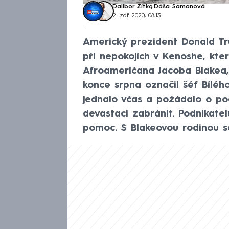
Dalibor Zítko
,
Dáša Šamanová
2. zář 2020, 08:13
Americký prezident Donald Tr
při nepokojích v Kenoshe, kter
Afroameričana Jacoba Blakea, k
konce srpna označil šéf Bílé
jednalo včas a požádalo o po
devastaci zabránit. Podnikatelů
pomoc. S Blakeovou rodinou se