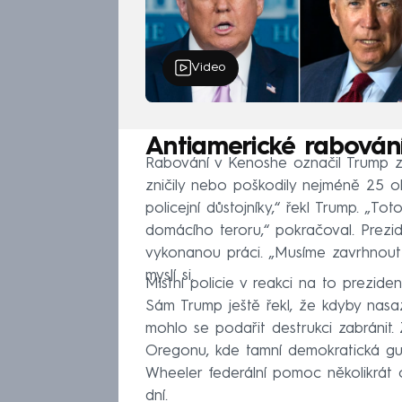
Video
Antiamerické rabování 
Rabování v Kenoshe označil Trump za 
zničily nebo poškodily nejméně 25 ob
policejní důstojníky,“ řekl Trump. „To
domácího teroru,“ pokračoval. Prezi
vykonanou práci. „Musíme zavrhnout n
myslí si.
Místní policie v reakci na to prezide
Sám Trump ještě řekl, že kdyby nasaz
mohlo se podařit destrukci zabránit. 
Oregonu, kde tamní demokratická gu
Wheeler federální pomoc několikrát od
dní.