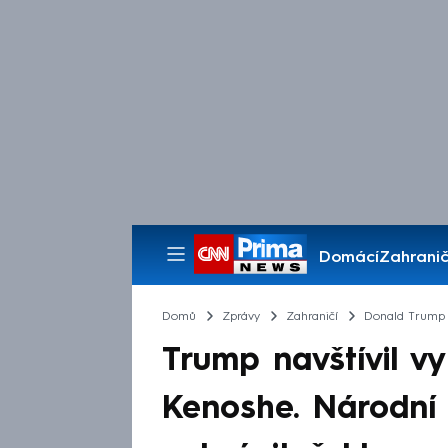
Domácí
Zahranič
Pořady
Domů
Zprávy
Zahraničí
Donald Trump
Trump navštívil v
Kenoshe. Národní