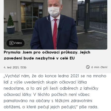
Video
Prymula: Jsem pro očkovací průkazy. Jejich
zavedení bude nezbytné v celé EU
6 min čtení
4. led 2021, 15:56
„Vychází nám, že do konce ledna 2021 se na mnoho
lidí z výše uvedených skupin očkovací látka
nedostane, a to ani při šesti odběrech z lahvičky
očkovací látky. V těchto počtech není vůbec
pamatováno na občany s těžkými zdravotními
obtížemi, o které pečují jejich pečující,“ píše rada.