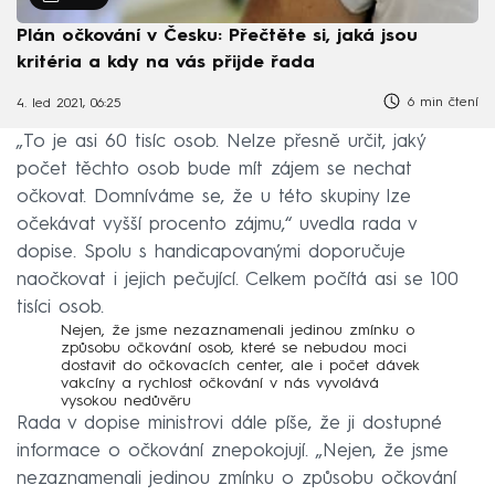
Plán očkování v Česku: Přečtěte si, jaká jsou
kritéria a kdy na vás přijde řada
6 min čtení
4. led 2021, 06:25
„To je asi 60 tisíc osob. Nelze přesně určit, jaký
počet těchto osob bude mít zájem se nechat
očkovat. Domníváme se, že u této skupiny lze
očekávat vyšší procento zájmu,“ uvedla rada v
dopise. Spolu s handicapovanými doporučuje
naočkovat i jejich pečující. Celkem počítá asi se 100
tisíci osob.
Nejen, že jsme nezaznamenali jedinou zmínku o
způsobu očkování osob, které se nebudou moci
dostavit do očkovacích center, ale i počet dávek
vakcíny a rychlost očkování v nás vyvolává
vysokou nedůvěru
Rada v dopise ministrovi dále píše, že ji dostupné
informace o očkování znepokojují. „Nejen, že jsme
nezaznamenali jedinou zmínku o způsobu očkování