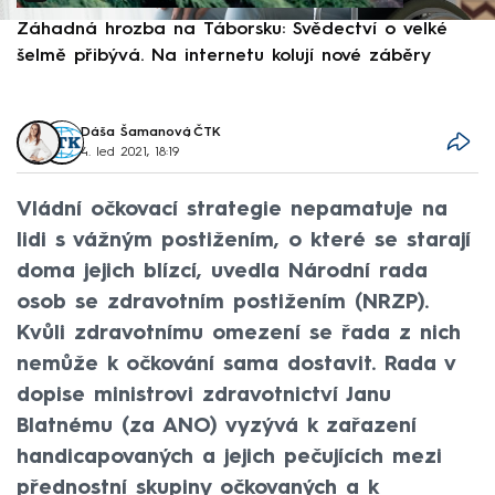
Záhadná hrozba na Táborsku: Svědectví o velké
S
šelmě přibývá. Na internetu kolují nové záběry
d
Dáša Šamanová
,
ČTK
4. led 2021, 18:19
Vládní očkovací strategie nepamatuje na
lidi s vážným postižením, o které se starají
doma jejich blízcí, uvedla Národní rada
osob se zdravotním postižením (NRZP).
Kvůli zdravotnímu omezení se řada z nich
nemůže k očkování sama dostavit. Rada v
dopise ministrovi zdravotnictví Janu
Blatnému (za ANO) vyzývá k zařazení
handicapovaných a jejich pečujících mezi
přednostní skupiny očkovaných a k