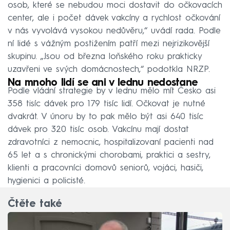
osob, které se nebudou moci dostavit do očkovacích
center, ale i počet dávek vakcíny a rychlost očkování
v nás vyvolává vysokou nedůvěru,“ uvádí rada. Podle
ní lidé s vážným postižením patří mezi nejrizikovější
skupinu. „Jsou od března loňského roku prakticky
uzavřeni ve svých domácnostech,“ podotkla NRZP.
Na mnoho lidí se ani v lednu nedostane
Podle vládní strategie by v lednu mělo mít Česko asi
358 tisíc dávek pro 179 tisíc lidí. Očkovat je nutné
dvakrát. V únoru by to pak mělo být asi 640 tisíc
dávek pro 320 tisíc osob. Vakcínu mají dostat
zdravotníci z nemocnic, hospitalizovaní pacienti nad
65 let a s chronickými chorobami, praktici a sestry,
klienti a pracovníci domovů seniorů, vojáci, hasiči,
hygienici a policisté.
Čtěte také