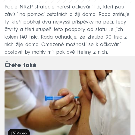
Podle NRZP strategie neřeší očkování lidí, kteří jsou
závislí na pomoci ostatních a žijí doma. Rada zmiňuje
ty, kteří pobírají dva nejvyšší příspěvky na péči, tedy
čtvrtý a třetí stupeň této podpory od státu. Je jich
kolem 140 tisíc. Rada odhaduje, že zhruba 90 tisíc z
nich žije doma. Omezené možnosti se k očkování
dostavit by mohly mít pak dvě třetiny z nich.
Čtěte také
Video