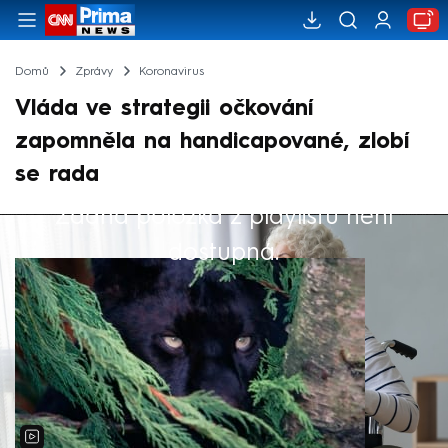
Domů
Zprávy
Koronavirus
Vláda ve strategii očkování
zapomněla na handicapované, zlobí
se rada
Žádná položka z playlistu není
Výběr redakce
dostupná.