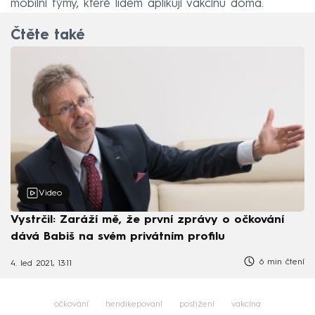
mobilní týmy, které lidem aplikují vakcínu doma.
Čtěte také
Video
Vystrčil: Zaráží mě, že první zprávy o očkování
dává Babiš na svém privátním profilu
6 min čtení
4. led 2021, 13:11
očkování
hendikepovaní
postižení
vakcína