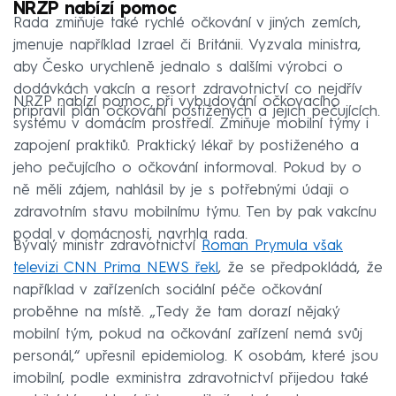
NRZP nabízí pomoc
Rada zmiňuje také rychlé očkování v jiných zemích,
jmenuje například Izrael či Británii. Vyzvala ministra,
aby Česko urychleně jednalo s dalšími výrobci o
dodávkách vakcín a resort zdravotnictví co nejdřív
NRZP nabízí pomoc při vybudování očkovacího
připravil plán očkování postižených a jejich pečujících.
systému v domácím prostředí. Zmiňuje mobilní týmy i
zapojení praktiků. Praktický lékař by postiženého a
jeho pečujícího o očkování informoval. Pokud by o
ně měli zájem, nahlásil by je s potřebnými údaji o
zdravotním stavu mobilnímu týmu. Ten by pak vakcínu
podal v domácnosti, navrhla rada.
Bývalý ministr zdravotnictví
Roman Prymula však
televizi CNN Prima NEWS řekl
, že se předpokládá, že
například v zařízeních sociální péče očkování
proběhne na místě. „Tedy že tam dorazí nějaký
mobilní tým, pokud na očkování zařízení nemá svůj
personál,“ upřesnil epidemiolog. K osobám, které jsou
imobilní, podle exministra zdravotnictví přijedou také