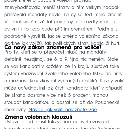
podle kterého původní volební pravidla
znevýhodňovala menší strany a těm velkým naopak
přihrávala mandáty navíc. To by se teď mělo změnit.
Volební systém zůstal poměrný, ale rozdíly mohou
ovlivnit i to, kdo bude příštím premiérem. Pojďme si
podrobně vysvětlit, jak se změna volebního zákona
dotkne jak voličů, tak politických stran, koalic či hutí.
Co nový zákon znamená pro voliče?
Pro ty, kteří se o přepočet hlasů na mandáty
detailně nezajímají, se 8. a 9. října nic nemění. Stále
se volí kandidáti v každém ze 14 krajů, zůstává také
systém vhazování zvoleného volebního lístku do urny
a možnost kroužkování vybraných politiků. Každý volič
může upřednostnit až čtyři kandidáty, kteří v případě,
že strana dostane více než 5 procent, mohou
stoupat kandidátkou a dostat se až do Poslanecké
sněmovny.
Návod, jak volit, naleznete zde
.
Změna volebních klauzulí
Ústavní soud zrušil takzvanou aditivní uzavírací