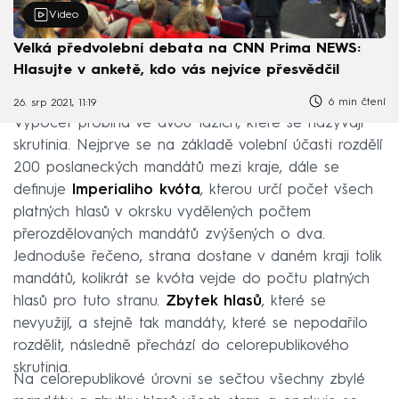
Video
Velká předvolební debata na CNN Prima NEWS:
Hlasujte v anketě, kdo vás nejvíce přesvědčil
6 min čtení
26. srp 2021, 11:19
Výpočet probíhá ve dvou fázích, které se nazývají
skrutinia. Nejprve se na základě volební účasti rozdělí
200 poslaneckých mandátů mezi kraje, dále se
definuje
Imperialiho kvóta
, kterou určí počet všech
platných hlasů v okrsku vydělených počtem
přerozdělovaných mandátů zvýšených o dva.
Jednoduše řečeno, strana dostane v daném kraji tolik
mandátů, kolikrát se kvóta vejde do počtu platných
hlasů pro tuto stranu.
Zbytek hlasů
, které se
nevyužijí, a stejně tak mandáty, které se nepodařilo
rozdělit, následně přechází do celorepublikového
skrutinia.
Na celorepublikové úrovni se sečtou všechny zbylé