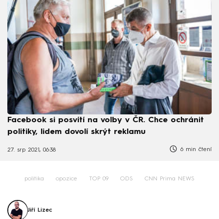
Facebook si posvítí na volby v ČR. Chce ochránit
politiky, lidem dovolí skrýt reklamu
6 min čtení
27. srp 2021, 06:38
politika
opozice
TOP 09
ODS
CNN Prima NEWS
Jiří Lizec