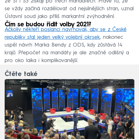
že S1 i S3 získají po třech mandátech. Právě to, že
se vždy začíná rozdělovat od nejsilnějších stran, uznal
Ústavní soud jako příliš markantní zvýhodnění.
Čím se budou řídit volby 2021?
Ačkoliv někteří poslanci navrhovali, aby se z České
republiky stal jeden velký volební okrsek
, nakonec
uspěl návrh Marka Bendy z ODS, kdy zůstává 14
krajů. Přepočet na mandáty je ale značně odlišný a
pro oko laika i komplikovanější.
Čtěte také