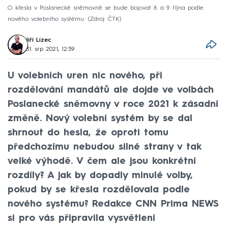
O křesla v Poslanecké sněmovně se bude bojovat 8. a 9. října podle
nového volebního systému.
Zdroj: ČTK
Jiří Lizec
31. srp 2021, 12:59
U volebních uren nic nového, při
rozdělování mandátů ale dojde ve volbách
Poslanecké sněmovny v roce 2021 k zásadní
změně. Nový volební systém by se dal
shrnout do hesla, že oproti tomu
předchozímu nebudou silné strany v tak
velké výhodě. V čem ale jsou konkrétní
rozdíly? A jak by dopadly minulé volby,
pokud by se křesla rozdělovala podle
nového systému? Redakce CNN Prima NEWS
si pro vás připravila vysvětlení