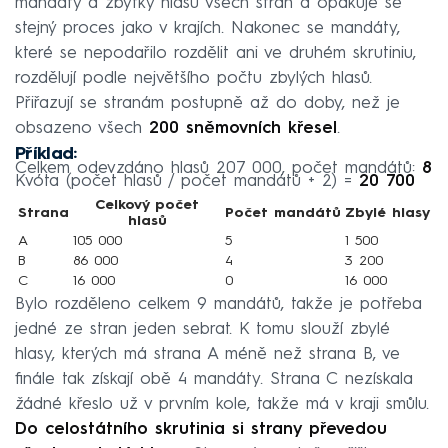
mandáty a zbytky hlasů všech stran a opakuje se
stejný proces jako v krajích. Nakonec se mandáty,
které se nepodařilo rozdělit ani ve druhém skrutiniu,
rozdělují podle největšího počtu zbylých hlasů.
Přiřazují se stranám postupně až do doby, než je
obsazeno všech
200 sněmovních křesel
.
Příklad:
Celkem odevzdáno hlasů 207 000, počet mandátů:
8
Kvóta (počet hlasů / počet mandátů + 2) =
20 700
Celkový počet
Strana
Počet mandátů
Zbylé hlasy
hlasů
A
105 000
5
1 500
B
86 000
4
3 200
C
16 000
0
16 000
Bylo rozděleno celkem 9 mandátů, takže je potřeba
jedné ze stran jeden sebrat. K tomu slouží zbylé
hlasy, kterých má strana A méně než strana B, ve
finále tak získají obě 4 mandáty. Strana C nezískala
žádné křeslo už v prvním kole, takže má v kraji smůlu.
Do celostátního skrutinia si strany převedou