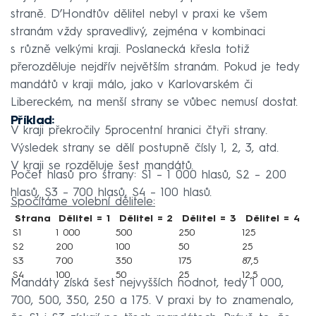
straně. D’Hondtův dělitel nebyl v praxi ke všem
stranám vždy spravedlivý, zejména v kombinaci
s různě velkými kraji. Poslanecká křesla totiž
přerozděluje nejdřív největším stranám. Pokud je tedy
mandátů v kraji málo, jako v Karlovarském či
Libereckém, na menší strany se vůbec nemusí dostat.
Příklad:
V kraji překročily 5procentní hranici čtyři strany.
Výsledek strany se dělí postupně čísly 1, 2, 3, atd.
V kraji se rozděluje šest mandátů.
Počet hlasů pro strany: S1 – 1 000 hlasů, S2 – 200
hlasů, S3 – 700 hlasů, S4 – 100 hlasů.
Spočítáme volební dělitele:
Strana
Dělitel = 1
Dělitel = 2
Dělitel = 3
Dělitel = 4
S1
1 000
500
250
125
S2
200
100
50
25
S3
700
350
175
87,5
S4
100
50
25
12,5
Mandáty získá šest nejvyšších hodnot, tedy 1 000,
700, 500, 350, 250 a 175. V praxi by to znamenalo,