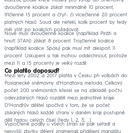
klauzuli, podle které musely pro vstup do Sněmovny
dvoučlenné koalice získat minimálně 10 procent,
tříčlenné 15 procent a čtyř- či vícečlenné 20 procent
platných hlasů. Soud ale neřekl, kolik procent by tedy
měl stát po koalicích požadovat.
Nově musí dvoučlenné koalice (například Piráti a
hnutí STAN) získat 8 procent. Trojčlenné koalice
(například koalice Spolu) pak musí mít alespoň 11
procent. Uskupení si tak mohou oddechnout, protože
mezi 11 a 15 procenty je velký rozdíl.
Co platilo doposud?
Mezi lety 2002 a 2017 platila v Česku při volbách do
Poslanecké sněmovny d’Hondtova metoda. Celkový
počet 200 sněmovních křesel se na základě počtu
odevzdaných hlasů rozdělil mezi jednotlivé kraje.
D’Hondtův dělitel spočívá v tom, že se počet
získaných hlasů každé strany v daném kraji postupně
dělí řadou celých čísel (tedy 1, 2, 3, …).
Vypočtené podíly u všech stran se pak seřadí a
nejvyšší zbytky dělení znamenají přidělení mandátu