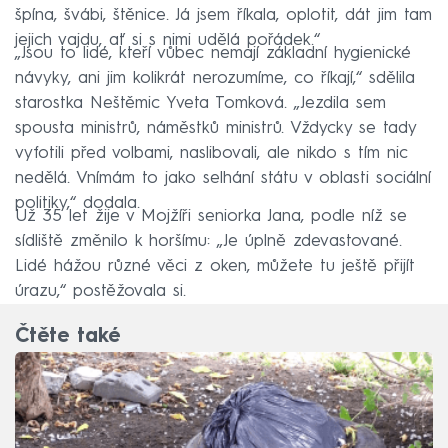
špína, švábi, štěnice. Já jsem říkala, oplotit, dát jim tam
jejich vajdu, ať si s nimi udělá pořádek.“
„Jsou to lidé, kteří vůbec nemají základní hygienické
návyky, ani jim kolikrát nerozumíme, co říkají,“ sdělila
starostka Neštěmic Yveta Tomková. „Jezdila sem
spousta ministrů, náměstků ministrů. Vždycky se tady
vyfotili před volbami, naslibovali, ale nikdo s tím nic
nedělá. Vnímám to jako selhání státu v oblasti sociální
politiky,“ dodala.
Už 35 let žije v Mojžíři seniorka Jana, podle níž se
sídliště změnilo k horšímu: „Je úplně zdevastované.
Lidé hážou různé věci z oken, můžete tu ještě přijít
úrazu,“ postěžovala si.
Čtěte také