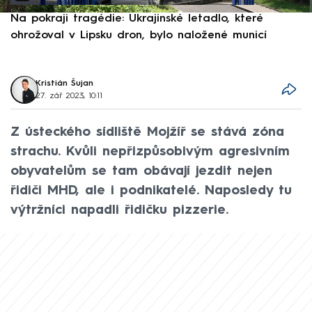
Na pokraji tragédie: Ukrajinské letadlo, které
P
ohrožoval v Lipsku dron, bylo naložené municí
e
Kristián Šujan
27. zář 2023, 10:11
Z ústeckého sídliště Mojžíř se stává zóna
strachu. Kvůli nepřizpůsobivým agresivním
obyvatelům se tam obávají jezdit nejen
řidiči MHD, ale i podnikatelé. Naposledy tu
výtržníci napadli řidičku pizzerie.