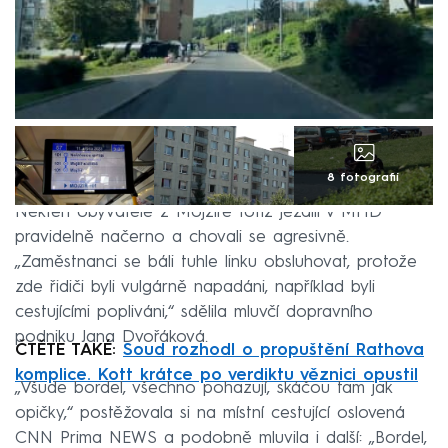
8 fotografií
Někteří obyvatelé z Mojžíře totiž jezdili v MHD
pravidelně načerno a chovali se agresivně.
„Zaměstnanci se báli tuhle linku obsluhovat, protože
zde řidiči byli vulgárně napadáni, například byli
cestujícími popliváni,“ sdělila mluvčí dopravního
podniku Jana Dvořáková.
ČTĚTE TAKÉ:
Soud rozhodl o propuštění Rathova
komplice. Kott krátce po verdiktu věznici opustil
„Všude bordel, všechno pohazují, skáčou tam jak
opičky,“ postěžovala si na místní cestující oslovená
CNN Prima NEWS a podobně mluvila i další: „Bordel,