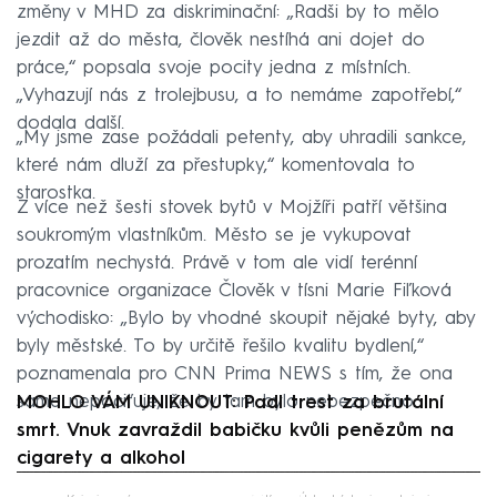
změny v MHD za diskriminační: „Radši by to mělo
jezdit až do města, člověk nestíhá ani dojet do
práce,“ popsala svoje pocity jedna z místních.
„Vyhazují nás z trolejbusu, a to nemáme zapotřebí,“
dodala další.
„My jsme zase požádali petenty, aby uhradili sankce,
které nám dluží za přestupky,“ komentovala to
starostka.
Z více než šesti stovek bytů v Mojžíři patří většina
soukromým vlastníkům. Město se je vykupovat
prozatím nechystá. Právě v tom ale vidí terénní
pracovnice organizace Člověk v tísni Marie Fiľková
východisko: „Bylo by vhodné skoupit nějaké byty, aby
byly městské. To by určitě řešilo kvalitu bydlení,“
poznamenala pro CNN Prima NEWS s tím, že ona
sama nepociťuje, že by tam bylo nebezpečno.
MOHLO VÁM UNIKNOUT: Padl trest za brutální
smrt. Vnuk zavraždil babičku kvůli penězům na
cigarety a alkohol
Failed to fetch