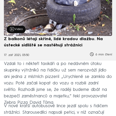
Video
Z balkonů létají skříně, lidé kradou dlažbu. Na
ústecké sídliště se nastěhují strážníci
6 min čtení
17. zář 2021, 05:50
Vzdali to i někteří taxikáři a po nedávném útoku
skupinky výtržníků na řidičku už sem nerozváží jídlo
ani jedna z místních pizzerií: „Urychleně se zamkla do
vozu. Poté začali kopat do vozu a rozbili zadní
světlo. Rozhodli jsme se, že raději budeme dbát na
bezpečí zaměstnanců a majetku,“ řekl provozovatel
Zebra Pizza David Tůma.
V nové kratší autobusové lince jezdí spolu s řidičem
strážníci. Starousedlíci napsali petici, v níž označují