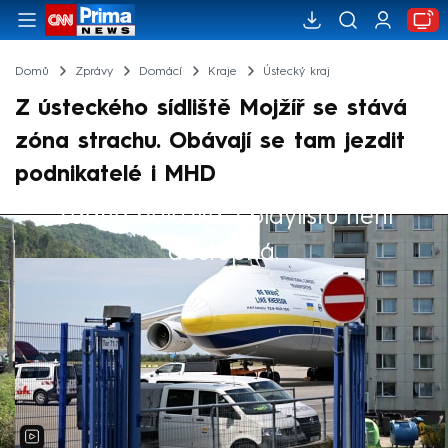
Domů
Zprávy
Domácí
Kraje
Ústecký kraj
Z ústeckého sídliště Mojžíř se stává
zóna strachu. Obávají se tam jezdit
podnikatelé i MHD
Žádná položka z playlistu není
Výběr redakce
dostupná.