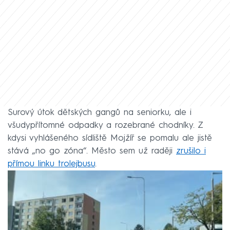
Surový útok dětských gangů na seniorku, ale i
všudypřítomné odpadky a rozebrané chodníky. Z
kdysi vyhlášeného sídliště Mojžíř se pomalu ale jistě
stává „no go zóna“. Město sem už raději
zrušilo i
přímou linku trolejbusu
.