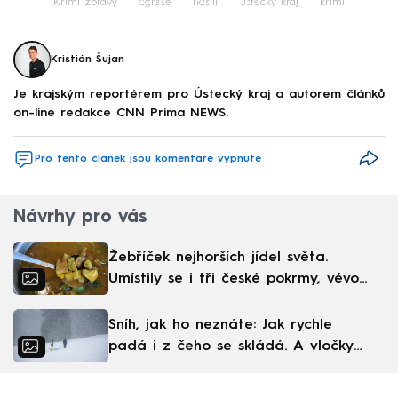
Krimi zprávy
agrese
násilí
Ústecký kraj
krimi
Kristián Šujan
Je krajským reportérem pro Ústecký kraj a autorem článků
on-line redakce CNN Prima NEWS.
Pro tento článek jsou komentáře vypnuté
Návrhy pro vás
Žebříček nejhorších jídel světa.
Umístily se i tři české pokrmy, vévodí
skandinávská kuchyně
Sníh, jak ho neznáte: Jak rychle
padá i z čeho se skládá. A vločky
nejsou bílé