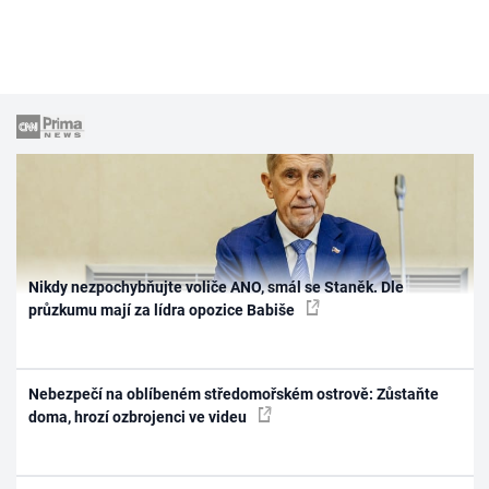
Nikdy nezpochybňujte voliče ANO, smál se Staněk. Dle
průzkumu mají za lídra opozice Babiše
Nebezpečí na oblíbeném středomořském ostrově: Zůstaňte
doma, hrozí ozbrojenci ve videu