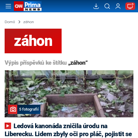
Domů
záhon
záhon
Výpis příspěvků ke štítku
„záhon“
5 fotografií
Ledová kanonáda zničila úrodu na
Liberecku. Lidem zbyly oči pro pláč, pojistit se