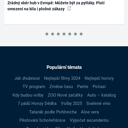
Zrádný sběr hub v Evropě: Můžete být za pytláky. Platí
omezení na kila i plošné zákazy
Populární témata
Jak zhubnout
Nejlepší filmy 2024
Nejlepší horory
TV program
Změna času
Partie
Počasí
Kdy budou volby
ZOO Nové začátky
Auto – katalog
7 pádů Honzy Dědka
Volby 2025
Svařené víno
Tatarák podle Pohlreicha
Aloe vera
Pěstování lichořeřišnice
Výpočet ascendentu