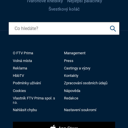
Tvarohové knedlíky
Nejlepší palačinky
Švestkový koláč
O FTV Prima
Management
Volná místa
Press
Reklama
Castingy a výzvy
HbbTV
Kontakty
Podmínky užívání
Zpracování osobních údajů
Cookies
Nápověda
Vlastník FTV Prima spol. s
Redakce
r.o.
Nahlásit chybu
Nastavení soukromí