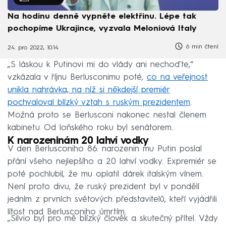
Na hodinu denně vypněte elektřinu. Lépe tak
pochopíme Ukrajince, vyzvala Meloniová Italy
6 min čtení
24. pro 2022, 10:14
„S láskou k Putinovi mi do vlády ani nechoďte,“
vzkázala v říjnu Berlusconimu poté,
co na veřejnost
unikla nahrávka, na níž si někdejší premiér
pochvaloval blízký vztah s ruským prezidentem
.
Možná proto se Berlusconi nakonec nestal členem
kabinetu. Od loňského roku byl senátorem.
K narozeninám 20 lahví vodky
V den Berlusconiho 86. narozenin mu Putin poslal
přání všeho nejlepšího a 20 lahví vodky. Expremiér se
poté pochlubil, že mu oplatil dárek italským vínem.
Není proto divu, že ruský prezident byl v pondělí
jedním z prvních světových představitelů, kteří vyjádřili
lítost nad Berlusconiho úmrtím.
„Silvio byl pro mě blízký člověk a skutečný přítel. Vždy