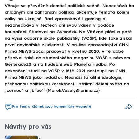
Věnuje se převážně domácí politické scéně. Nenechává ho
chladným ani zahraniční politika, akcentuje témata kolem
války na Ukrajině. Rád zpracovává i gaming a
nezanedbává v textech ani svou vášeň v podobě
houbaření. Studoval na Gymnáziu Na Vítězné pláni a poté
na Vyšší odborné škole publicistiky (VOŠP), kde také získal
první novinářské zkušenosti. V on-line zpravodajství CNN
Prima NEWS začal pracovat v květnu 2020. V té době
přispíval také do studentského magazínu VOŠP s názvem
Generace20 a na hudební web Planeta Hudba. Po
dokončení studií na VOŠP v létě 2021 nastoupil na CNN
Prima NEWS jako redaktor. Nesnáší totalitní ideologie,
přehnanou politickou korektnost i striktní dělení světa na
„černou“ a „bílou“. (Marek.Vesely@iprima.cz)
Pro tento článek jsou komentáře vypnuté
Návrhy pro vás