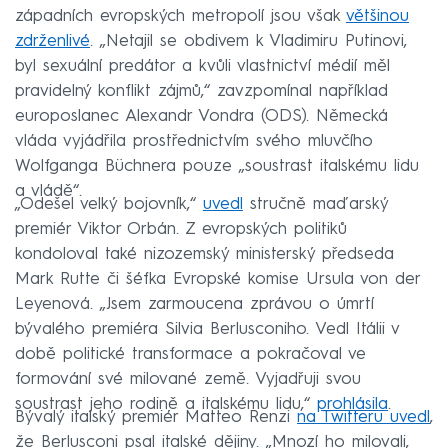
západních evropských metropolí jsou však
většinou
zdrženlivé
. „Netajil se obdivem k Vladimiru Putinovi,
byl sexuální predátor a kvůli vlastnictví médií měl
pravidelný konflikt zájmů,“ zavzpomínal například
europoslanec Alexandr Vondra (ODS). Německá
vláda vyjádřila prostřednictvím svého mluvčího
Wolfganga Büchnera pouze „soustrast italskému lidu
a vládě“.
„Odešel velký bojovník,“
uvedl
stručně maďarský
premiér Viktor Orbán. Z evropských politiků
kondoloval také nizozemský ministerský předseda
Mark Rutte či šéfka Evropské komise Ursula von der
Leyenová. „Jsem zarmoucena zprávou o úmrtí
bývalého premiéra Silvia Berlusconiho. Vedl Itálii v
době politické transformace a pokračoval ve
formování své milované země. Vyjadřuji svou
soustrast jeho rodině a italskému lidu,“
prohlásila
.
Bývalý italský premiér Matteo Renzi
na Twitteru uvedl
,
že Berlusconi psal italské dějiny. „Mnozí ho milovali,