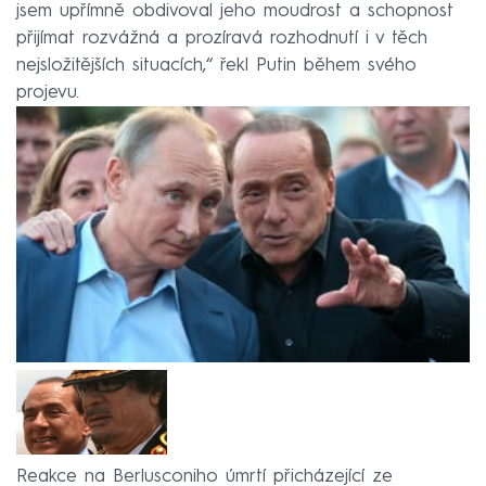
jsem upřímně obdivoval jeho moudrost a schopnost
přijímat rozvážná a prozíravá rozhodnutí i v těch
nejsložitějších situacích,“ řekl Putin během svého
projevu.
Reakce na Berlusconiho úmrtí přicházející ze