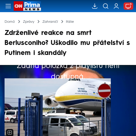
Domů
Zprávy
Zahraničí
Itálie
Zdrženlivé reakce na smrt
Berlusconiho? Uškodilo mu přátelství s
Putinem i skandály
Žádná položka z playlistu není
Výběr redakce
dostupná.