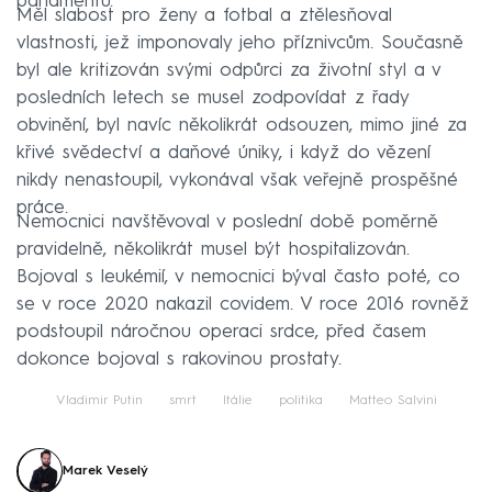
parlamentu.
Měl slabost pro ženy a fotbal a ztělesňoval
vlastnosti, jež imponovaly jeho příznivcům. Současně
byl ale kritizován svými odpůrci za životní styl a v
posledních letech se musel zodpovídat z řady
obvinění, byl navíc několikrát odsouzen, mimo jiné za
křivé svědectví a daňové úniky, i když do vězení
nikdy nenastoupil, vykonával však veřejně prospěšné
práce.
Nemocnici navštěvoval v poslední době poměrně
pravidelně, několikrát musel být hospitalizován.
Bojoval s leukémií, v nemocnici býval často poté, co
se v roce 2020 nakazil covidem. V roce 2016 rovněž
podstoupil náročnou operaci srdce, před časem
dokonce bojoval s rakovinou prostaty.
Vladimir Putin
smrt
Itálie
politika
Matteo Salvini
Marek Veselý