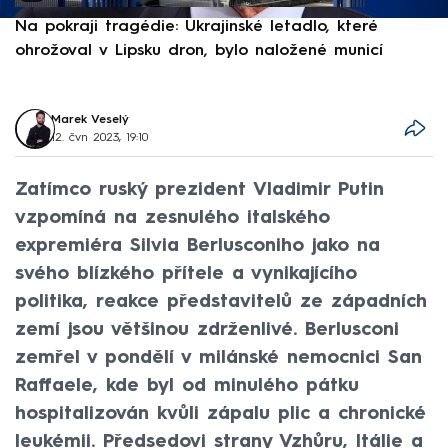
Na pokraji tragédie: Ukrajinské letadlo, které
P
ohrožoval v Lipsku dron, bylo naložené municí
e
Marek Veselý
12. čvn 2023, 19:10
Zatímco ruský prezident Vladimir Putin
vzpomíná na zesnulého italského
expremiéra Silvia Berlusconiho jako na
svého blízkého přítele a vynikajícího
politika, reakce představitelů ze západních
zemí jsou většinou zdrženlivé. Berlusconi
zemřel v pondělí v milánské nemocnici San
Raffaele, kde byl od minulého pátku
hospitalizován kvůli zápalu plic a chronické
leukémii. Předsedovi strany Vzhůru, Itálie a