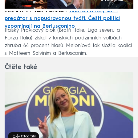
6 fotografií
MOHLO BY VÁS ZAJÍMAT:
Charismatický lídr i
predátor s napudrovanou tváří. Čeští politici
vzpomínají na Berlusconiho
Italský Pravicový blok (Bratři Itálie, Liga severu a
Forza Italia) získal v loňských podzimních volbách
zhruba 44 procent hlasů. Meloniová tak složila koalici
s Matteem Salvinim a Berlusconim.
Čtěte také
4
fotografií