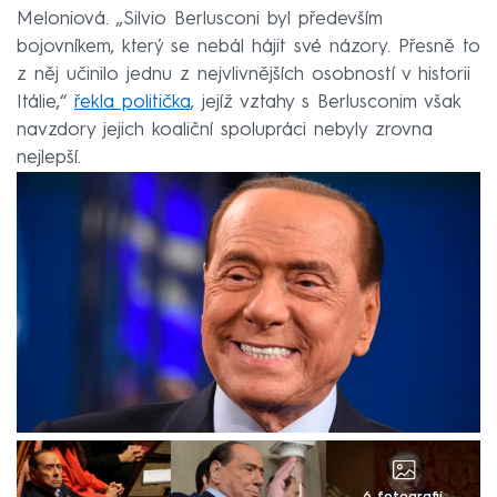
Meloniová. „Silvio Berlusconi byl především
bojovníkem, který se nebál hájit své názory. Přesně to
z něj učinilo jednu z nejvlivnějších osobností v historii
Itálie,“
řekla politička
, jejíž vztahy s Berlusconim však
navzdory jejich koaliční spolupráci nebyly zrovna
nejlepší.