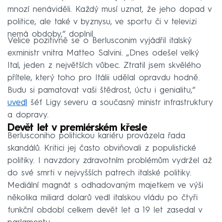
mnozí nenáviděli. Každý musí uznat, že jeho dopad v
politice, ale také v byznysu, ve sportu či v televizi
nemá obdoby,“ doplnil.
Velice pozitivně se o Berlusconim vyjádřil italský
exministr vnitra Matteo Salvini. „Dnes odešel velký
Ital, jeden z největších vůbec. Ztratil jsem skvělého
přítele, který toho pro Itálii udělal opravdu hodně.
Budu si pamatovat vaši štědrost, úctu i genialitu,“
uvedl
šéf Ligy severu a současný ministr infrastruktury
a dopravy.
Devět let v premiérském křesle
Berlusconiho politickou kariéru provázela řada
skandálů. Kritici jej často obviňovali z populistické
politiky. I navzdory zdravotním problémům vydržel až
do své smrti v nejvyšších patrech italské politiky.
Mediální magnát s odhadovaným majetkem ve výši
několika miliard dolarů vedl italskou vládu po čtyři
funkční období celkem devět let a 19 let zasedal v