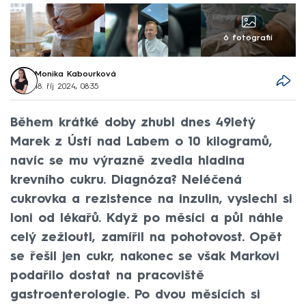
6 fotografií
Monika Kabourková
18. říj 2024, 08:35
Během krátké doby zhubl dnes 49letý
Marek z Ústí nad Labem o 10 kilogramů,
navíc se mu výrazně zvedla hladina
krevního cukru. Diagnóza? Neléčená
cukrovka a rezistence na inzulin, vyslechl si
loni od lékařů. Když po měsíci a půl náhle
celý zežloutl, zamířil na pohotovost. Opět
se řešil jen cukr, nakonec se však Markovi
podařilo dostat na pracoviště
gastroenterologie. Po dvou měsících si