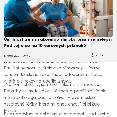
Úmrtnost žen s rakovinou slinivky břišní se nelepší:
Podívejte se na 10 varovných příznaků
6 min čtení
3. dub 2024, 07:46
Následovala chemoterapie, po níž Markovi ve
Fakultní nemocnici Královské Vinohrady v Praze
koncem loňského roku nádor odoperovali. Letos
v létě ale rakovina udeřila znovu.
„Na kontrolních vyšetřeních lékaři zjistili recidivu.
Potvrdily se metastázy v játrech a pobřišnici. Podle
mého onkologa jsou to právě ty dva měsíce
nesprávné léčby, které mi dnes chybí,“ přibližuje
Marek.
Dnes podstupuje paliativní chemoterapii – od svého