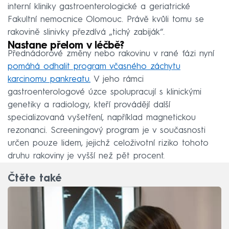
interní kliniky gastroenterologické a geriatrické
Fakultní nemocnice Olomouc. Právě kvůli tomu se
rakovině slinivky přezdívá „tichý zabiják“.
Nastane přelom v léčbě?
Přednádorové změny nebo rakovinu v rané fázi nyní
pomáhá odhalit program včasného záchytu
karcinomu pankreatu.
V jeho rámci
gastroenterologové úzce spolupracují s klinickými
genetiky a radiology, kteří provádějí další
specializovaná vyšetření, například magnetickou
rezonanci. Screeningový program je v současnosti
určen pouze lidem, jejichž celoživotní riziko tohoto
druhu rakoviny je vyšší než pět procent.
Čtěte také