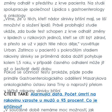
změny odhalit v předstihu z krve pacienta. Na studii
spolupracuje společnost Lipidica s gastroenterology
a onkology.
„Víme, že u těch, kteří nádor slinivky břišní mají, se liší
množství a složení lipidů. Právě probíhající studie
ukáže, zda bude test schopen z krve odhalit změny
v lipidech u rizikových jedinců, kteří se cítí být zdraví,
a přesto se už v jejich těle něco děje,“ vysvětluje
Urban. Zatímco u pacientů s pokročilým stadiem
rakoviny slinivky se průměrná doba dožití pohybuje
kolem 1,5 roku, v případě časného odhalení může jít
až o šestkrát delší dobu.
Pokud se účinnost testu prokáže, půjde podle
primáře Gastroenterologického oddělení Masarykova
onkologického ústavu Jana Trny o naprostý přelom
v léčbě rakoviny slinivky břišní.
ČTĚTE TAKÉ:
Alarmující data. Počet úmrtí na
rakovinu vzroste u mužů o 93 procent. Co je
příčinou?
„V současné době nemáme moc možností, jak