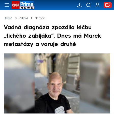
Domů
Zdraví
Nemoci
Vadná diagnóza zpozdila léčbu
„tichého zabijáka“. Dnes má Marek
metastázy a varuje druhé