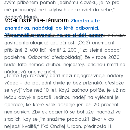
svým příběhem pomohl jedinému člověku, je to pro
mě přínosnější, než kdybych se uzavřel do sebe,“
dodává Marek.
MOHLI JSTE PŘEHLÉDNOUT:
Zkontrolujte
znaménka, nabádají po létě odborníci.
Připomněli prevenci i na co si dát pozor
Rakovinou slinivky břišní ročně podle expertů z České
Failed to fetch
gastroenterologické společnosti (ČGS) onemocní
přibližně 2 400 lidí, téměř 2 200 jí za stejné období
podlehne. Odborníci předpokládají, že v roce 2030
bude tato nemoc druhou nejčastější příčinou úmrtí na
nádorová onemocnění.
„Tento typ rakoviny patří mezi nejagresivnější nádory
vůbec – do poslední chvíle je bez příznaků, přestože
se vyvíjí více než 10 let. Když začnou potíže, je už na
léčbu obvykle pozdě. Jedinou nadějí na vyléčení je
operace, ke které však dospěje jen asi 20 procent
nemocných. Zbytek pacientů se bohužel nachází ve
stadiích, kdy se jim snažíme prodloužit život v co
nejlepší kvalitě,“ říká Ondřej Urban, přednosta II.