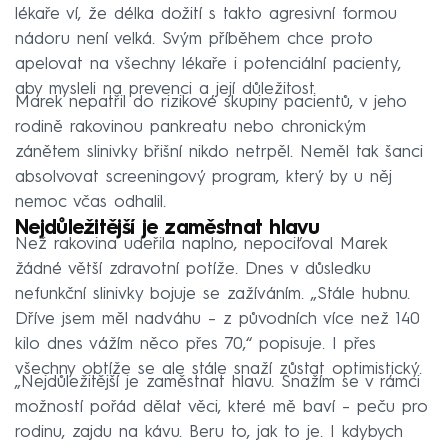
lékaře ví, že délka dožití s takto agresivní formou
nádoru není velká. Svým příběhem chce proto
apelovat na všechny lékaře i potenciální pacienty,
aby mysleli na prevenci a její důležitost.
Marek nepatřil do rizikové skupiny pacientů, v jeho
rodině rakovinou pankreatu nebo chronickým
zánětem slinivky břišní nikdo netrpěl. Neměl tak šanci
absolvovat screeningový program, který by u něj
nemoc včas odhalil.
Nejdůležitější je zaměstnat hlavu
Než rakovina udeřila naplno, nepociťoval Marek
žádné větší zdravotní potíže. Dnes v důsledku
nefunkční slinivky bojuje se zažíváním. „Stále hubnu.
Dříve jsem měl nadváhu – z původních více než 140
kilo dnes vážím něco přes 70,“ popisuje. I přes
všechny obtíže se ale stále snaží zůstat optimistický.
„Nejdůležitější je zaměstnat hlavu. Snažím se v rámci
možností pořád dělat věci, které mě baví – peču pro
rodinu, zajdu na kávu. Beru to, jak to je. I kdybych