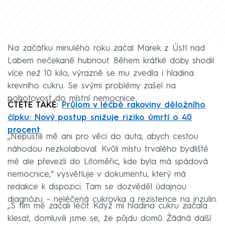
Na začátku minulého roku začal Marek z Ústí nad
Labem nečekaně hubnout. Během krátké doby shodil
více než 10 kilo, výrazně se mu zvedla i hladina
krevního cukru. Se svými problémy zašel na
pohotovost do místní nemocnice.
ČTĚTE TAKÉ:
Průlom v léčbě rakoviny děložního
čípku: Nový postup snižuje riziko úmrtí o 40
procent
„Nepustili mě ani pro věci do auta, abych cestou
náhodou nezkolaboval. Kvůli místu trvalého bydliště
mě ale převezli do Litoměřic, kde byla má spádová
nemocnice,“ vysvětluje v dokumentu, který má
redakce k dispozici. Tam se dozvěděl údajnou
diagnózu – neléčená cukrovka a rezistence na inzulin.
„S tím mě začali léčit. Když mi hladina cukru začala
klesat, domluvili jsme se, že půjdu domů. Žádná další