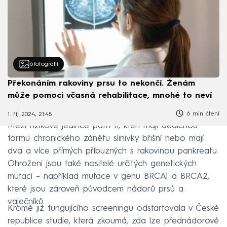
6
fotografií
Překonáním rakoviny prsu to nekončí. Ženám
může pomoci včasná rehabilitace, mnohé to neví
6 min čtení
1. říj 2024, 21:48
Mezi rizikové jedince patří ti, kteří mají dědičnou
formu chronického zánětu slinivky břišní nebo mají
dva a více přímých příbuzných s rakovinou pankreatu.
Ohroženi jsou také nositelé určitých genetických
mutací – například mutace v genu BRCA1 a BRCA2,
které jsou zároveň původcem nádorů prsů a
vaječníků.
Kromě již fungujícího screeningu odstartovala v České
republice studie, která zkoumá, zda lze přednádorové