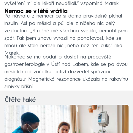
vyšetření mi ale lékaři neudělali,“ vzpomíná Marek.
Nemoc se v létě vrátila
Po návratu z nemocnice si doma pravidelně píchal
inzulin. Asi po měsíci a půl ale z ničeho nic celý
zežloutnul. „Strašně mě všechno svědilo, nemohl jsem
spát. Tak jsem znovu vyrazil na pohotovost, kde se
mnou ale stále neřešili nic jiného než ten cukr,“ říká
Marek.
Nakonec se mu podařilo dostat na pracoviště
gastroenterologie v Ústí nad Labem, kde se po dvou
měsících od začátku obtíží dozvěděl správnou
diagnózu: Magnetická rezonance ukázala na rakovinu
slinivky břišní.
Čtěte také