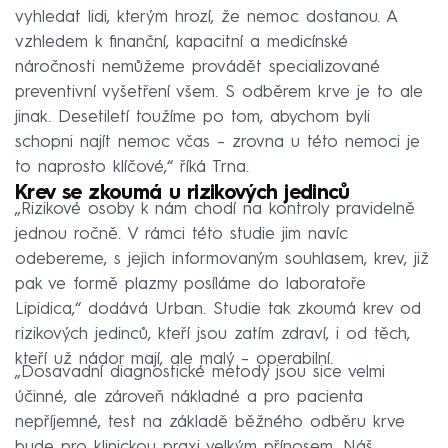
vyhledat lidi, kterým hrozí, že nemoc dostanou. A
vzhledem k finanční, kapacitní a medicínské
náročnosti nemůžeme provádět specializované
preventivní vyšetření všem. S odběrem krve je to ale
jinak. Desetiletí toužíme po tom, abychom byli
schopni najít nemoc včas – zrovna u této nemoci je
to naprosto klíčové,“ říká Trna.
Krev se zkoumá u rizikových jedinců
„Rizikové osoby k nám chodí na kontroly pravidelně
jednou ročně. V rámci této studie jim navíc
odebereme, s jejich informovaným souhlasem, krev, již
pak ve formě plazmy posíláme do laboratoře
Lipidica,“ dodává Urban. Studie tak zkoumá krev od
rizikových jedinců, kteří jsou zatím zdraví, i od těch,
kteří už nádor mají, ale malý – operabilní.
„Dosavadní diagnostické metody jsou sice velmi
účinné, ale zároveň nákladné a pro pacienta
nepříjemné, test na základě běžného odběru krve
bude pro klinickou praxi velkým přínosem. Náš