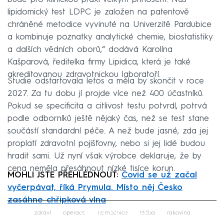
lipidomický test LDPC je založen na patentově
chráněné metodice vyvinuté na Univerzitě Pardubice
a kombinuje poznatky analytické chemie, biostatistiky
a dalších vědních oborů,“ dodává Karolína
Kašparová, ředitelka firmy Lipidica, která je také
akreditovanou zdravotnickou laboratoří.
Studie odstartovala letos a měla by skončit v roce
2027. Za tu dobu jí projde více než 400 účastníků.
Pokud se specificita a citlivost testu potvrdí, potrvá
podle odborníků ještě nějaký čas, než se test stane
součástí standardní péče. A než bude jasné, zda jej
proplatí zdravotní pojišťovny, nebo si jej lidé budou
hradit sami. Už nyní však výrobce deklaruje, že by
cena neměla přesáhnout nízké tisíce korun.
MOHLI JSTE PŘEHLÉDNOUT:
Covid se už začal
vyčerpávat, říká Prymula. Místo něj Česko
zasáhne chřipková vlna
Failed to fetch
zdraví
operace
nemocnice
léčba
rakovina