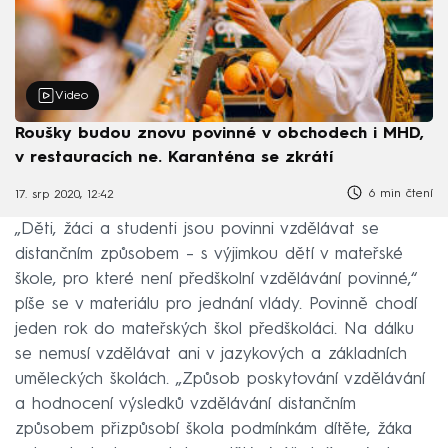
Video
Roušky budou znovu povinné v obchodech i MHD,
v restauracích ne. Karanténa se zkrátí
6 min čtení
17. srp 2020, 12:42
„Děti, žáci a studenti jsou povinni vzdělávat se
distančním způsobem –⁠ s výjimkou dětí v mateřské
škole, pro které není předškolní vzdělávání povinné,“
píše se v materiálu pro jednání vlády. Povinně chodí
jeden rok do mateřských škol předškoláci. Na dálku
se nemusí vzdělávat ani v jazykových a základních
uměleckých školách. „Způsob poskytování vzdělávání
a hodnocení výsledků vzdělávání distančním
způsobem přizpůsobí škola podmínkám dítěte, žáka