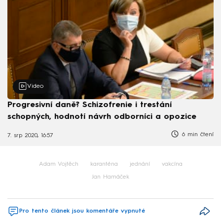
Video
Progresivní daně? Schizofrenie i trestání
schopných, hodnotí návrh odborníci a opozice
6 min čtení
7. srp 2020, 16:57
Adam Vojtěch
karanténa
jednání
vakcína
Jan Hamáček
Pro tento článek jsou komentáře vypnuté