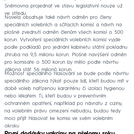
Sněmovna projednat ve stavu legislativní nouze už
ve středu.
Novela obsahuje také návrh odměn pro členy
speciálních volebních a sčítacích komisí a návrh na
plošné zvednutí odměn členům všech komisí o 500
korun. Vytvoření speciálních volebních komisí vyjde
podle podkladů pro jednání kabinetu státní pokladnu
zhruba na 9,5 milionu korun. Plošné navýšení odměn
pro komisaře o 500 korun by mělo podle návrhu
zákona stát 56 milionů korun.
Možnost speciálního hlasování se bude podle návrhu
speciálního zákona týkat pouze lidí, kteří budou mít v
době voleb nařízenou karanténu či izolaci hygienou
nebo lékařem. Ti, kteří budou v preventivním
ochranném opatření, například po návratu z ciziny,
na volebním právu omezeni nebudou, budou tedy
moci přijít hlasovat ke komisi ve svém volebním
okrsku.