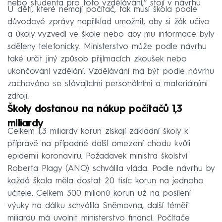
nebo studenta pro toto vzdělávání,“ stojí v návrhu.
U dětí, které nemají počítač, tak musí škola podle
důvodové zprávy například umožnit, aby si žák učivo
a úkoly vyzvedl ve škole nebo aby mu informace byly
sděleny telefonicky. Ministerstvo může podle návrhu
také určit jiný způsob přijímacích zkoušek nebo
ukončování vzdělání. Vzdělávání má být podle návrhu
zachováno se stávajícími personálními a materiálními
zdroji.
Školy dostanou na nákup počítačů 1,3
miliardy
Celkem 1,3 miliardy korun získají základní školy k
přípravě na případné další omezení chodu kvůli
epidemii koronaviru. Požadavek ministra školství
Roberta Plagy (ANO) schválila vláda. Podle návrhu by
každá škola měla dostat 20 tisíc korun na jednoho
učitele. Celkem 300 milionů korun už na posílení
výuky na dálku schválila Sněmovna, další téměř
miliardu má uvolnit ministerstvo financí. Počítače