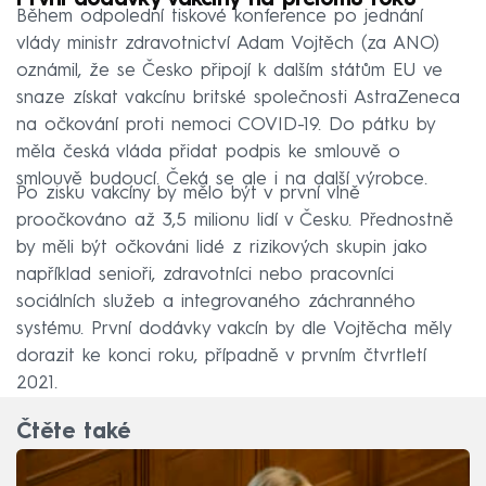
První dodávky vakcíny na přelomu roku
Během odpolední tiskové konference po jednání
vlády ministr zdravotnictví Adam Vojtěch (za ANO)
oznámil, že se Česko připojí k dalším státům EU ve
snaze získat vakcínu britské společnosti AstraZeneca
na očkování proti nemoci COVID-19. Do pátku by
měla česká vláda přidat podpis ke smlouvě o
smlouvě budoucí. Čeká se ale i na další výrobce.
Po zisku vakcíny by mělo být v první vlně
proočkováno až 3,5 milionu lidí v Česku. Přednostně
by měli být očkováni lidé z rizikových skupin jako
například senioři, zdravotníci nebo pracovníci
sociálních služeb a integrovaného záchranného
systému. První dodávky vakcín by dle Vojtěcha měly
dorazit ke konci roku, případně v prvním čtvrtletí
2021.
Čtěte také