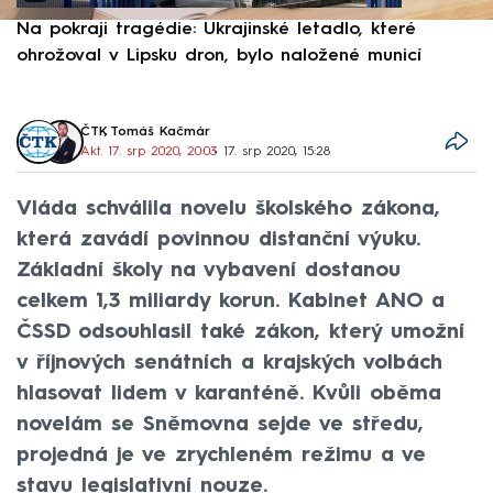
Na pokraji tragédie: Ukrajinské letadlo, které
P
ohrožoval v Lipsku dron, bylo naložené municí
e
ČTK
,
Tomáš Kačmár
Akt. 17. srp 2020, 20:03
• 17. srp 2020, 15:28
Vláda schválila novelu školského zákona,
která zavádí povinnou distanční výuku.
Základní školy na vybavení dostanou
celkem 1,3 miliardy korun. Kabinet ANO a
ČSSD odsouhlasil také zákon, který umožní
v říjnových senátních a krajských volbách
hlasovat lidem v karanténě. Kvůli oběma
novelám se Sněmovna sejde ve středu,
projedná je ve zrychleném režimu a ve
stavu legislativní nouze.