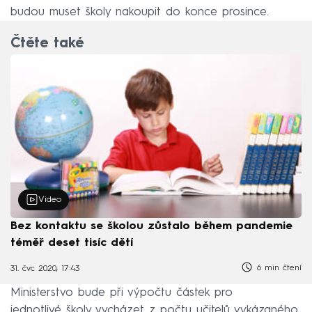
budou muset školy nakoupit do konce prosince.
Čtěte také
Video
Bez kontaktu se školou zůstalo během pandemie
téměř deset tisíc dětí
6 min čtení
31. čvc 2020, 17:43
Ministerstvo bude při výpočtu částek pro
jednotlivé školy vycházet z počtu učitelů vykázaného