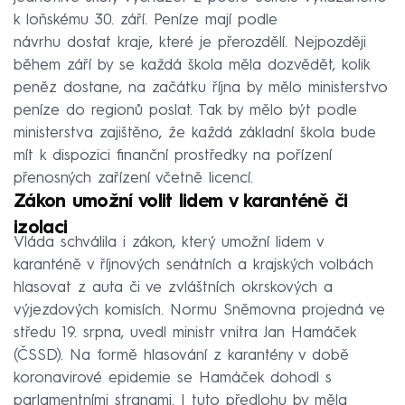
k loňskému 30. září. Peníze mají podle
návrhu dostat kraje, které je přerozdělí. Nejpozději
během září by se každá škola měla dozvědět, kolik
peněz dostane, na začátku října by mělo ministerstvo
peníze do regionů poslat. Tak by mělo být podle
ministerstva zajištěno, že každá základní škola bude
mít k dispozici finanční prostředky na pořízení
přenosných zařízení včetně licencí.
Zákon umožní volit lidem v karanténě či
izolaci
Vláda schválila i zákon, který umožní lidem v
karanténě v říjnových senátních a krajských volbách
hlasovat z auta či ve zvláštních okrskových a
výjezdových komisích. Normu Sněmovna projedná ve
středu 19. srpna, uvedl ministr vnitra Jan Hamáček
(ČSSD). Na formě hlasování z karantény v době
koronavirové epidemie se Hamáček dohodl s
parlamentními stranami. I tuto předlohu by měla