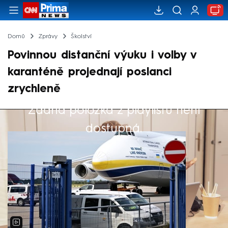
Domů
Zprávy
Školství
Povinnou distanční výuku i volby v
karanténě projednají poslanci
zrychleně
Žádná položka z playlistu není
Výběr redakce
dostupná.