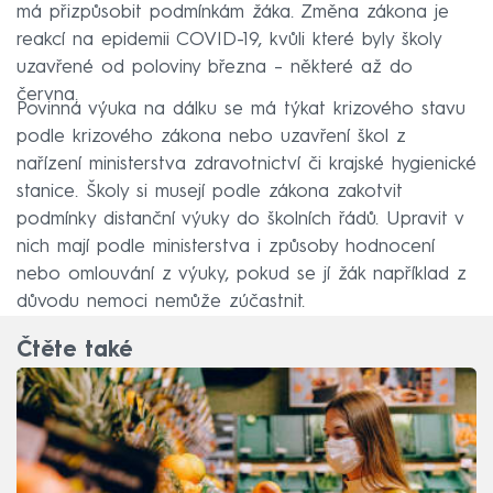
má přizpůsobit podmínkám žáka. Změna zákona je
reakcí na epidemii COVID-19, kvůli které byly školy
uzavřené od poloviny března –⁠ některé až do
června.
Povinná výuka na dálku se má týkat krizového stavu
podle krizového zákona nebo uzavření škol z
nařízení ministerstva zdravotnictví či krajské hygienické
stanice. Školy si musejí podle zákona zakotvit
podmínky distanční výuky do školních řádů. Upravit v
nich mají podle ministerstva i způsoby hodnocení
nebo omlouvání z výuky, pokud se jí žák například z
důvodu nemoci nemůže zúčastnit.
Čtěte také