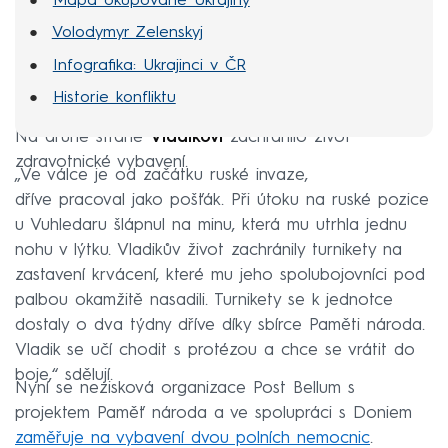
Mapa okupované Ukrajiny
Volodymyr Zelenskyj
Infografika: Ukrajinci v ČR
Historie konfliktu
Na druhé straně
Vladikovi
zachránilo život
zdravotnické vybavení.
„Ve válce je od začátku ruské invaze,
dříve pracoval jako pošťák. Při útoku na ruské pozice
u Vuhledaru šlápnul na minu, která mu utrhla jednu
nohu v lýtku. Vladikův život zachránily turnikety na
zastavení krvácení, které mu jeho spolubojovníci pod
palbou okamžitě nasadili. Turnikety se k jednotce
dostaly o dva týdny dříve díky sbírce Paměti národa.
Vladik se učí chodit s protézou a chce se vrátit do
boje,“ sdělují.
Nyní se nezisková organizace Post Bellum s
projektem Paměť národa a ve spolupráci s Doniem
zaměřuje na vybavení dvou polních nemocnic
.