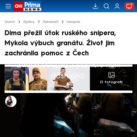
Domů
Zprávy
Zahraničí
Ukrajina
Dima přežil útok ruského snipera,
Mykola výbuch granátu. Život jim
zachránila pomoc z Čech
Žádná položka z playlistu není
dostupná.
21 fotografií
Monika Kabourková
23. čvn 2024, 23:28
Dima, Mykola a Vladik. Tři muži, kteří se na
různých místech Ukrajiny při její obraně