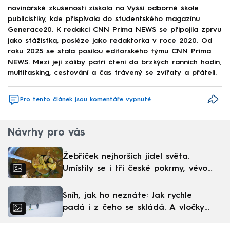
novinářské zkušenosti získala na Vyšší odborné škole
publicistiky, kde přispívala do studentského magazínu
Generace20. K redakci CNN Prima NEWS se připojila zprvu
jako stážistka, posléze jako redaktorka v roce 2020. Od
roku 2025 se stala posilou editorského týmu CNN Prima
NEWS. Mezi její záliby patří čtení do brzkých ranních hodin,
multitasking, cestování a čas trávený se zvířaty a přáteli.
Pro tento článek jsou komentáře vypnuté
Návrhy pro vás
Žebříček nejhorších jídel světa.
Umístily se i tři české pokrmy, vévodí
skandinávská kuchyně
Sníh, jak ho neznáte: Jak rychle
padá i z čeho se skládá. A vločky
nejsou bílé