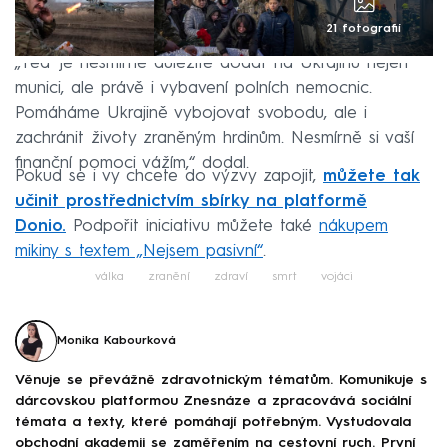
21 fotografií
„Teď je nesmírně důležité dodat na Ukrajinu nejen
munici, ale právě i vybavení polních nemocnic.
Pomáháme Ukrajině vybojovat svobodu, ale i
zachránit životy zraněným hrdinům. Nesmírně si vaší
finanční pomoci vážím,“ dodal.
Pokud se i vy chcete do výzvy zapojit,
můžete tak
učinit prostřednictvím sbírky na platformě
Donio.
Podpořit iniciativu můžete také
nákupem
mikiny s textem „Nejsem pasivní“
.
válka
zranění
zdraví
smrt
vojáci
Monika Kabourková
Věnuje se převážně zdravotnickým tématům. Komunikuje s
dárcovskou platformou Znesnáze a zpracovává sociální
témata a texty, které pomáhají potřebným. Vystudovala
obchodní akademii se zaměřením na cestovní ruch. První