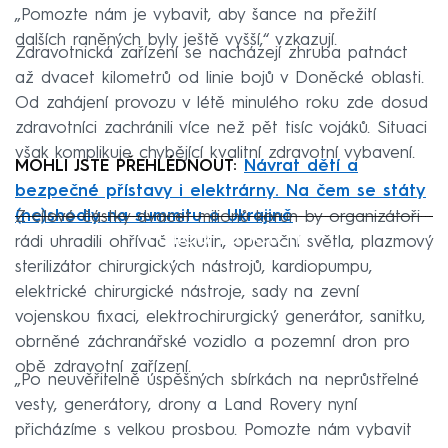
„Pomozte nám je vybavit, aby šance na přežití
dalších raněných byly ještě vyšší,“ vzkazují.
Zdravotnická zařízení se nacházejí zhruba patnáct
až dvacet kilometrů od linie bojů v Doněcké oblasti.
Od zahájení provozu v létě minulého roku zde dosud
zdravotníci zachránili více než pět tisíc vojáků. Situaci
však komplikuje chybějící kvalitní zdravotní vybavení.
MOHLI JSTE PŘEHLÉDNOUT:
Návrat dětí a
bezpečné přístavy i elektrárny. Na čem se státy
(ne)shodly na summitu o Ukrajině
Z cílové částky dvacet milionů korun by organizátoři
Failed to fetch
rádi uhradili ohřívač tekutin, operační světla, plazmový
sterilizátor chirurgických nástrojů, kardiopumpu,
elektrické chirurgické nástroje, sady na zevní
vojenskou fixaci, elektrochirurgický generátor, sanitku,
obrněné záchranářské vozidlo a pozemní dron pro
obě zdravotní zařízení.
„Po neuvěřitelně úspěšných sbírkách na neprůstřelné
vesty, generátory, drony a Land Rovery nyní
přicházíme s velkou prosbou. Pomozte nám vybavit