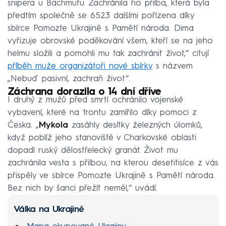
snipera u Bachmutu. Zachránila ho přilba, která byla
předtím společně se 6523 dalšími pořízena díky
sbírce Pomozte Ukrajině s Pamětí národa. Dima
vyřizuje obrovské poděkování všem, kteří se na jeho
helmu složili a pomohli mu tak zachránit život,“ citují
příběh muže organizátoři nové sbírky
s názvem
„Nebuď pasivní, zachraň život“.
Záchrana dorazila o 14 dní dříve
I druhý z mužů před smrtí ochránilo vojenské
vybavení, které na frontu zamířilo díky pomoci z
Česka. „
Mykola
zasáhly desítky železných úlomků,
když poblíž jeho stanoviště v Charkovské oblasti
dopadl ruský dělostřelecký granát. Život mu
zachránila vesta s přilbou, na kterou desetitisíce z vás
přispěly ve sbírce Pomozte Ukrajině s Pamětí národa.
Bez nich by šanci přežít neměl,“ uvádí.
Válka na Ukrajině