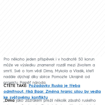
Pro někoho jeden příspěvek i v hodnotě 50 korun
může ve výsledku znamenat rozdíl mezi životem a
smrtí. Své o tom vědí Dima, Mykola a Vladik, kteří
nadále dýchají díky sbírce Pomozte Ukrajině od
projektu Paměť národa.
ČTĚTE TAKÉ:
Požadavky Ruska je třeba
odmítnout, říká Baar. Změna hranic silou by vedla
ke světovému konfliktu
„
Dima
jako zázrakem přežil několik zásahů ruského