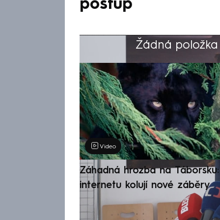
postup
Žádná položka z
Výběr redakce
Video
Záhadná hrozba na Táborsku: 
internetu kolují nové záběry