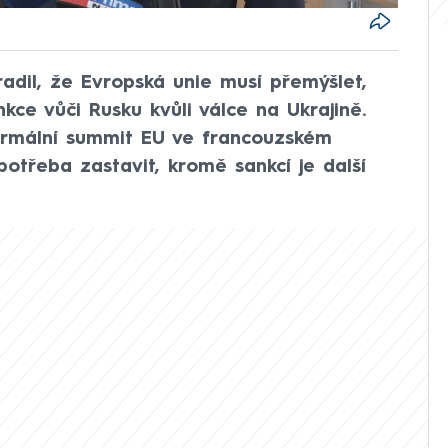
radil, že Evropská unie musí přemýšlet,
kce vůči Rusku kvůli válce na Ukrajině.
ormální summit EU ve francouzském
 potřeba zastavit, kromě sankcí je další