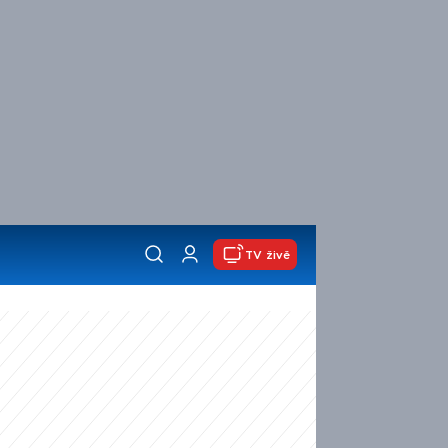
TV živě