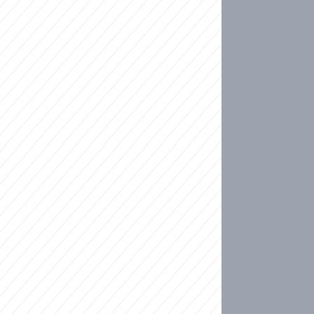
ideo
ní plné slz po 50 letech: Matku donutili dát d
ět spojil test DNA