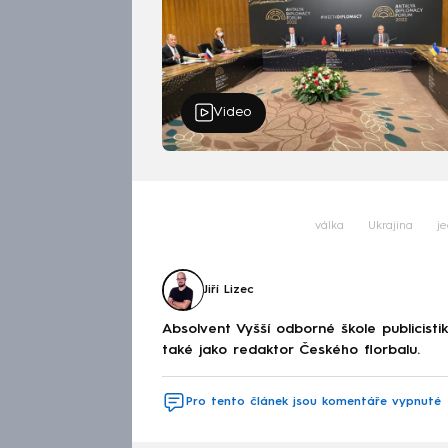
Video
válka
Ukrajina
j
Jiří Lizec
Absolvent Vyšší odborné škole publicis
také jako redaktor Českého florbalu.
Pro tento článek jsou komentáře vypnuté