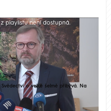
 playlistu není dostupná.
V
Svědectví o velké šelmě přibývá. Na
Setká
je op