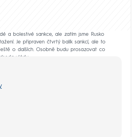
vrdé a bolestivé sankce, ale zatím jsme Rusko
tažení. Je připraven čtvrtý balík sankcí, ale to
eště o dalších. Osobně budu prosazovat co
edseda vlády.
y