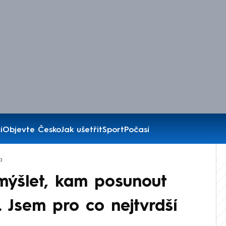
í
Objevte Česko
Jak ušetřit
Sport
Počasí
a
mýšlet, kam posunout
. Jsem pro co nejtvrdší