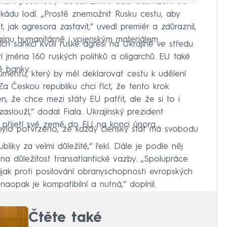
 kam posunout,“ dodal. Zmínil další odstřižení od
ádu lodí. „Prostě znemožnit Rusku cestu, aby
 jak agresora zastavit,“ uvedl premiér a zdůraznil,
inu humanitárně i vojenským materiálem.
ích sankcí kvůli ruské agresi na Ukrajině ve středu.
jména 160 ruských politiků a oligarchů. EU také
é banky.
umentu, který by měl deklarovat cestu k udělení
Za Českou republiku chci říct, že tento krok
, že chce mezi státy EU patřit, ale že si to i
louží,“ dodal Fiala. Ukrajinský prezident
přijetí své země do EU na konci února.
bylo potvrzeno, že každý členský stát má svobodu
iky za velmi důležité,“ řekl. Dále je podle něj
a důležitost transatlantické vazby. „Spolupráce
ak proti posilování obranyschopnosti evropských
aopak je kompatibilní a nutná,“ doplnil.
Čtěte také