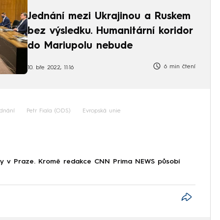
Jednání mezi Ukrajinou a Ruskem
bez výsledku. Humanitární koridor
do Mariupolu nebude
6 min čtení
10. bře 2022, 11:16
ednání
Petr Fiala (ODS)
Evropská unie
tiky v Praze. Kromě redakce CNN Prima NEWS působí