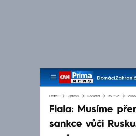
Domácí
Zahranič
Pořady
Domů
Zprávy
Domácí
Politika
Vlád
Fiala: Musíme pře
sankce vůči Rusku