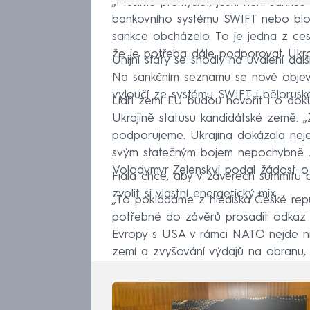
„Musíme přemýšlet, jestli není sankce
bankovního systému SWIFT nebo blok
sankce obcházelo. To je jedna z cest,
že je potřeba dále podporovat Ukraj
Unijní státy se shodly na uvalení dalš
Na sankčním seznamu se nově objeví 
vyloučí ze systému SWIFT i bělorusk
Lídři zemí EU budou hovořit i o dok
Ukrajině statusu kandidátské země. „
podporujeme. Ukrajina dokázala nejen
svým statečným bojem nepochybně zas
Volodymyr Zelenskyj podal žádost o 
Fiala chce, aby v závěrech summitu 
zvolit si vlastní energetický mix.
„To pokládáme z hlediska České republ
potřebné do závěrů prosadit odkaz n
Evropy s USA v rámci NATO nejde nij
zemí a zvyšování výdajů na obranu, n