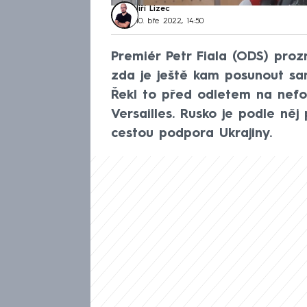
Jiří Lizec
10. bře 2022, 14:50
Premiér Petr Fiala (ODS) proz
zda je ještě kam posunout san
Řekl to před odletem na nef
Versailles. Rusko je podle něj
cestou podpora Ukrajiny.