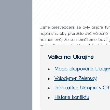
„Jsme přesvědčeni, že byly přijaté t
nepřinutili, aby přerušilo své válečné 
neznamená, že se nemůžeme bavit j
nejtvrdší postup,“ zdůraznil český př
Válka na Ukrajině
Mapa okupované Ukrajin
Volodymyr Zelenskyj
Infografika: Ukrajinci v ČR
Historie konfliktu