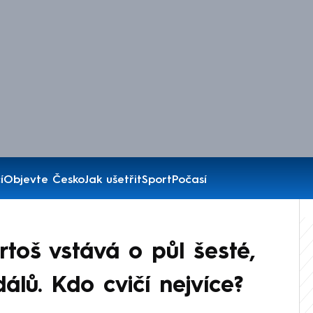
í
Objevte Česko
Jak ušetřit
Sport
Počasí
artoš vstává o půl šesté,
álů. Kdo cvičí nejvíce?