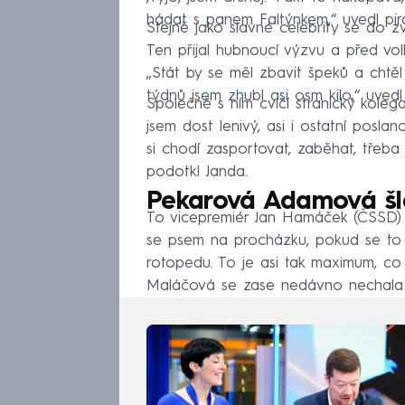
hádat s panem Faltýnkem,“ uvedl pir
Zavedete nové daně?
Stejně jako slavné celebrity se do z
Ten přijal hubnoucí výzvu a před volb
Jak na důchodovou refor
„Stát by se měl zbavit špeků a chtěl 
Programy stručně
týdnů jsem zhubl asi osm kilo,“ uvedl
Společně s ním cvičí stranický kolega
Program ANO
jsem dost lenivý, asi i ostatní poslanc
si chodí zasportovat, zaběhat, třeba
Program Spolu
podotkl Janda.
Program PirSTAN
Pekarová Adamová šla
To vicepremiér Jan Hamáček (ČSSD) n
Program KSČM
se psem na procházku, pokud se to 
Program Přísahy
rotopedu. To je asi tak maximum, co
Maláčová se zase nedávno nechala vyf
Program SPD