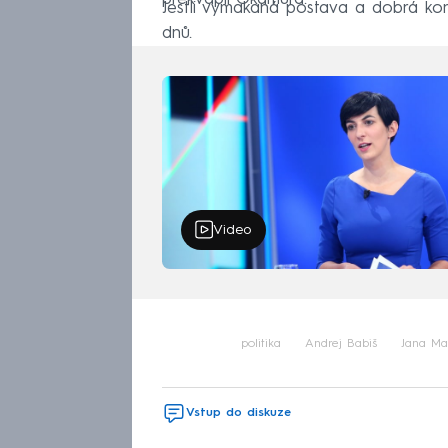
Jestli vymakaná postava a dobrá kon
dnů.
Video
politika
Andrej Babiš
Jana Ma
Vstup do diskuze