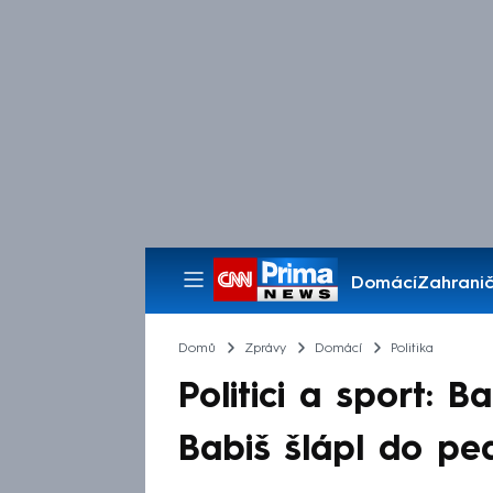
Domácí
Zahranič
Pořady
Domů
Zprávy
Domácí
Politika
Politici a sport: B
Babiš šlápl do ped