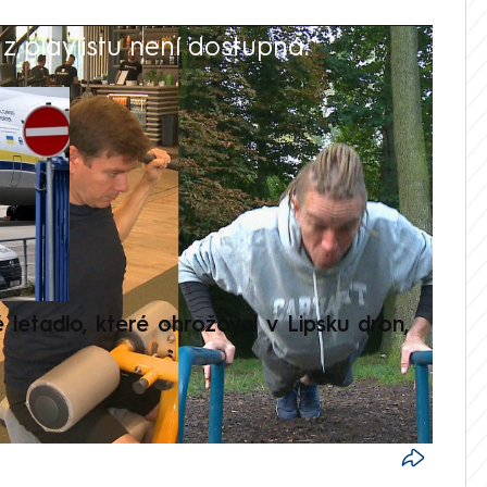
 playlistu není dostupná.
V
é letadlo, které ohrožoval v Lipsku dron,
Přilá
polit