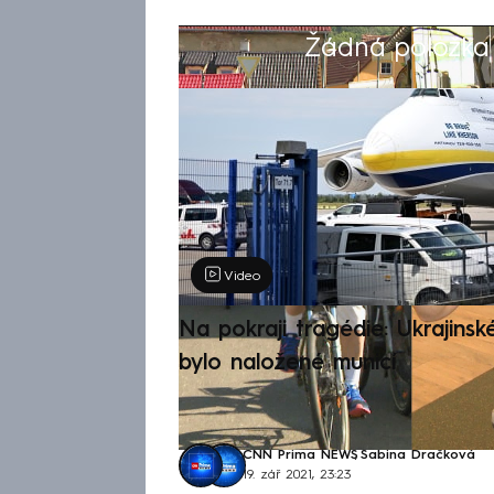
Žádná položka z
Výběr redakce
Video
Na pokraji tragédie: Ukrajinsk
bylo naložené municí
CNN Prima NEWS
,
Sabina Dračková
19. zář 2021, 23:23