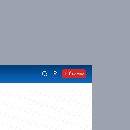
TV živě