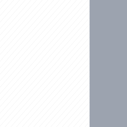
ideo
kat migranty do Česka? Sami by odešli, tvrdí exp
ické sebevraždě