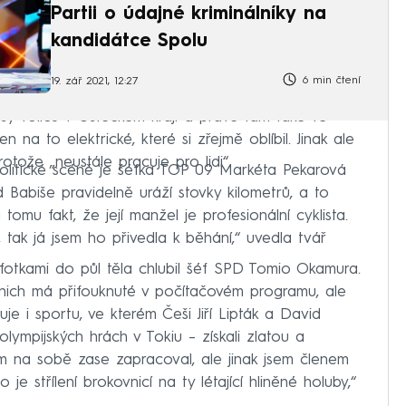
Partii o údajné kriminálníky na
kandidátce Spolu
6 min čtení
19. zář 2021, 12:27
sy voličů v Ústeckém kraji a právě tam také ve
n na to elektrické, které si zřejmě oblíbil. Jinak ale
otože „neustále pracuje pro lidi“.
olitické scéně je šéfka TOP 09 Markéta Pekarová
Babiše pravidelně uráží stovky kilometrů, a to
mu fakt, že její manžel je profesionální cyklista.
 tak já jsem ho přivedla k běhání,“ uvedla tvář
 fotkami do půl těla chlubil šéf SPD Tomio Okamura.
a nich má přifouknuté v počítačovém programu, ale
e i sportu, ve kterém Češi Jiří Lipták a David
lympijských hrách v Tokiu – získali zlatou a
em na sobě zase zapracoval, ale jinak jsem členem
 je střílení brokovnicí na ty létající hliněné holuby,“