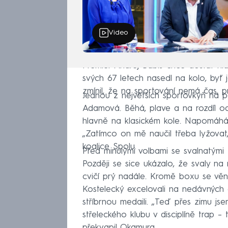
Video
Premiér Andrej Babiš chce dostat hla
svých 67 letech nasedl na kolo, byť je
zmínil, že na sportování nemá čas, pr
Jednou z největších sportovkyň na p
Adamová. Běhá, plave a na rozdíl od 
hlavně na klasickém kole. Napomáhá to
„Zatímco on mě naučil třeba lyžovat,
koalice Spolu.
Před minulými volbami se svalnatými
Později se sice ukázalo, že svaly n
cvičí prý nadále. Kromě boxu se věnuj
Kostelecký excelovali na nedávných o
stříbrnou medaili. „Teď přes zimu js
střeleckého klubu v disciplíně trap – to
překvapil Okamura.