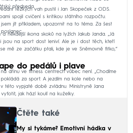
átský předseda.
vedání těžkých vah pustil i Jan Skopeček z ODS.
ami spojil cvičení s kritikou státního rozpočtu.
mu?
jsem jít příkladem, upozornit na to téma. Za šest
 poslanec.
 a někdejší ikona skoků na lyžích Jakub Janda. „Já
i jsou na sport dost leniví. Ale je i dost těch, kteří
 se mě ze začátku ptali, kde je ve Sněmovně fitko,“
pe do pedálů i plave
a dřinu ve fitness centrech vůbec není. „Chodíme
pokládá za sport. A jezdím na kole nebo na
 v této vypjaté době zvládnu. Ministryně Jana
otit, jak hází koulí na kuželky.
Čtěte také
My si tykáme? Emotivní hádka v