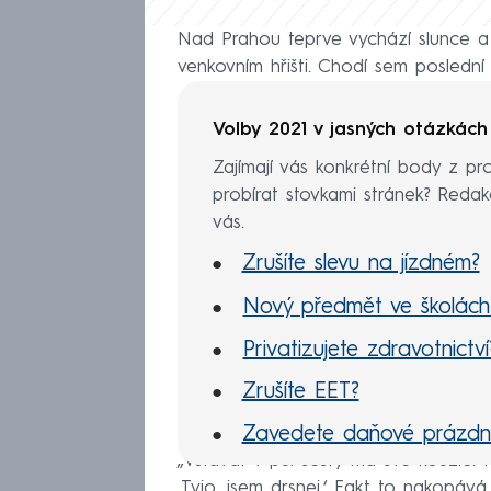
Nad Prahou teprve vychází slunce a 4
venkovním hřišti. Chodí sem poslední 
Volby 2021 v jasných otázkác
Zajímají vás konkrétní body z pr
probírat stovkami stránek? Red
vás.
Zrušíte slevu na jízdném?
Nový předmět ve školách
Privatizujete zdravotnictví
Zrušíte EET?
Zavedete daňové prázdni
„Vstávat v půl šestý má své kouzlo.
Známky, nebo slovní hodn
‚Tyjo, jsem drsnej.‘ Fakt to nakopá