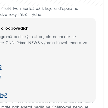
1letý Ivan Bartoš už klikuje a dřepuje na
dva roky třikrát týdně.
h a odpovědích
ogramů politických stran, ale nechcete se
akce CNN Prima NEWS vybrala hlavní témata za
?
?
ny?
 Když vám jde pára od pusy a je nasněženo, říkáte:
ocení?
vá, máte pak energii sedět ve Sněmovně nebo se