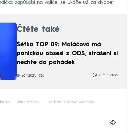
dička zapůsobí na voliče, se ukáže už za dvacet
Čtěte také
Šéfka TOP 09: Maláčová má
panickou obsesi z ODS, strašení si
nechte do pohádek
6 min čtení
19. zář 2021, 11:36
láčová
Jan Hamáček
Markéta Pekarová Adamová