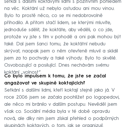
setkal s dalšími koktavými lidmi s pozitivním pohledem
na věc. Koktání už nebylo ostudou ani mou vinou.
Bylo to prostě něco, co se mi nedobrovolně
přihodilo. A přitom stačí lidem, se kterými mluvíte,
jednoduše sdělit, že koktáte, aby věděli, o co jde,
protože vy jste s tím v pohodě a oni pak mohou být
také. Dal jsem šanci tomu, že koktátní nebudu
skrývat, naopak jsem o něm otevřeně mluvil a sklidil
jsem za to pochvaly a také výhody. Bylo to skvělé.
Osvobozující a posilující. Dnes nechávám svému
koktání „volnost“.
Co bylo impulsem k tomu, že jste se začal
angažovat ve skupině koktajících?
Setkání s dalšími lidmi, kteří koktají stejně jako já. V
roce 2006 jsem se začala poohlížet po logopedovi,
ale něco mi bránilo v dalším postupu. Nevěděl jsem
však co. Sociální média byla v té době opravdu
nová, ale díky nim jsem získal přehled o podpůrných
skupinách koktavých, o tom, jak se organizují.