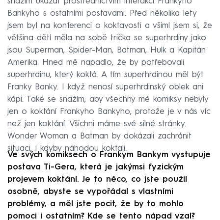
snažím ukázat prostřednictvím interakcí Frankyho
Bankyho s ostatními postavami. Před několika lety
jsem byl na konferenci o koktavosti a všiml jsem si, že
většina dětí měla na sobě trička se superhrdiny jako
jsou Superman, Spider-Man, Batman, Hulk a Kapitán
Amerika. Hned mě napadlo, že by potřebovali
superhrdinu, který koktá. A tím superhrdinou měl být
Franky Banky. I když nenosí superhrdinský oblek ani
kápi. Také se snažím, aby všechny mé komiksy nebyly
jen o koktání Frankyho Bankyho, protože je v nás víc
než jen koktání. Všichni máme své silné stránky.
Wonder Woman a Batman by dokázali zachránit
situaci, i kdyby náhodou koktali.
Ve svých komiksech o Frankym Bankym vystupuje
postava Ti-Gera, která je jakýmsi fyzickým
projevem koktání. Je to něco, co jste použil
osobně, abyste se vypořádal s vlastními
problémy, a měl jste pocit, že by to mohlo
pomoci i ostatním? Kde se tento nápad vzal?