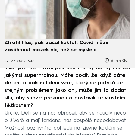
Ztratil hlas, pak začal koktat. Covid může
zasáhnout mozek víc, než se myslelo
6 min čtení
27. led 2021, 09:17
Říkal jste, že hlavní postava Franky Banky má být
jakýmsi superhrdinou. Máte pocit, že když dáte
dětem a dalším lidem vzor, který se potýká se
stejným problémem jako oni, může jim to dodat
sílu, aby snáze překonali a postavili se vlastním
těžkostem?
Určitě. Děti se na nás obracejí, aby se naučily něco
o životě a mají tendenci nás dospělé napodobovat.
Možnost pozitivního pohledu na zjevné koktání se