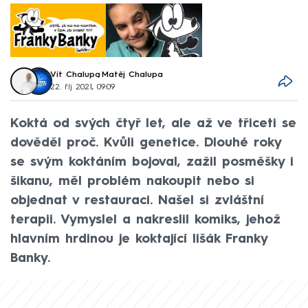
Vít Chalupa
,
Matěj Chalupa
22. říj 2021, 09:09
Koktá od svých čtyř let, ale až ve třiceti se
dověděl proč. Kvůli genetice. Dlouhé roky
se svým koktáním bojoval, zažil posměšky i
šikanu, měl problém nakoupit nebo si
objednat v restauraci. Našel si zvláštní
terapii. Vymyslel a nakreslil komiks, jehož
hlavním hrdinou je koktající lišák Franky
Banky.