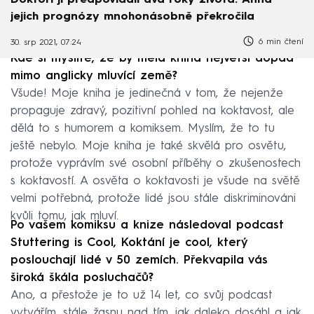
jejich prognózy mnohonásobně překročila
6 min čtení
30. srp 2021, 07:24
Kde si myslíte, že by měla kniha největší dopad
mimo anglicky mluvící země?
Všude! Moje kniha je jedinečná v tom, že nejenže
propaguje zdravý, pozitivní pohled na koktavost, ale
dělá to s humorem a komiksem. Myslím, že to tu
ještě nebylo. Moje kniha je také skvělá pro osvětu,
protože vyprávím své osobní příběhy o zkušenostech
s koktavostí. A osvěta o koktavosti je všude na světě
velmi potřebná, protože lidé jsou stále diskriminováni
kvůli tomu, jak mluví.
Po vašem komiksu a knize následoval podcast
Stuttering is Cool, Koktání je cool, který
poslouchají lidé v 50 zemích. Překvapila vás
široká škála posluchačů?
Ano, a přestože je to už 14 let, co svůj podcast
vytvářím, stále žasnu nad tím, jak daleko dosáhl a jak