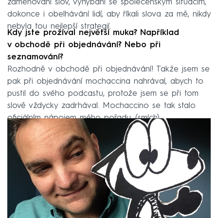
zaměňování slov, vyhýbání se společenským situacím,
dokonce i obelhávání lidí, aby říkali slova za mě, nikdy
nebyla tou nejlepší strategií.
Kdy jste prožíval největší muka? Například
v obchodě při objednávání? Nebo při
seznamování?
Rozhodně v obchodě při objednávání! Takže jsem se
pak při objednávání mochaccina nahrával, abych to
pustil do svého podcastu, protože jsem se při tom
slově vždycky zadrhával. Mochaccino se tak stalo
oficiálním nápojem mého pořadu. (smích)