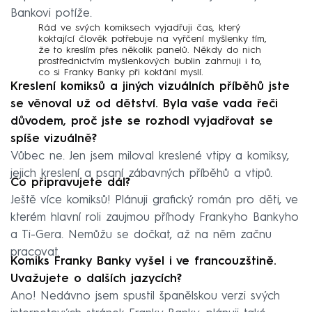
Bankovi potíže.
Rád ve svých komiksech vyjadřuji čas, který
koktající člověk potřebuje na vyřčení myšlenky tím,
že to kreslím přes několik panelů. Někdy do nich
prostřednictvím myšlenkových bublin zahrnuji i to,
co si Franky Banky při koktání myslí.
Kreslení komiksů a jiných vizuálních příběhů jste
se věnoval už od dětství. Byla vaše vada řeči
důvodem, proč jste se rozhodl vyjadřovat se
spíše vizuálně?
Vůbec ne. Jen jsem miloval kreslené vtipy a komiksy,
jejich kreslení a psaní zábavných příběhů a vtipů.
Co připravujete dál?
Ještě více komiksů! Plánuji grafický román pro děti, ve
kterém hlavní roli zaujmou příhody Frankyho Bankyho
a Ti-Gera. Nemůžu se dočkat, až na něm začnu
pracovat.
Komiks Franky Banky vyšel i ve francouzštině.
Uvažujete o dalších jazycích?
Ano! Nedávno jsem spustil španělskou verzi svých