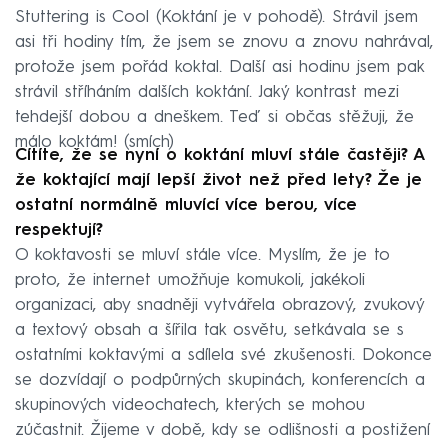
Stuttering is Cool (Koktání je v pohodě). Strávil jsem
asi tři hodiny tím, že jsem se znovu a znovu nahrával,
protože jsem pořád koktal. Další asi hodinu jsem pak
strávil stříháním dalších koktání. Jaký kontrast mezi
tehdejší dobou a dneškem. Teď si občas stěžuji, že
málo koktám! (smích)
Cítíte, že se nyní o koktání mluví stále častěji? A
že koktající mají lepší život než před lety? Že je
ostatní normálně mluvící více berou, více
respektují?
O koktavosti se mluví stále více. Myslím, že je to
proto, že internet umožňuje komukoli, jakékoli
organizaci, aby snadněji vytvářela obrazový, zvukový
a textový obsah a šířila tak osvětu, setkávala se s
ostatními koktavými a sdílela své zkušenosti. Dokonce
se dozvídají o podpůrných skupinách, konferencích a
skupinových videochatech, kterých se mohou
zúčastnit. Žijeme v době, kdy se odlišnosti a postižení