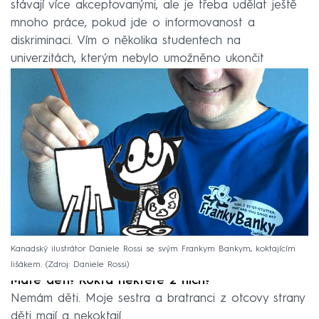
stávají více akceptovanými, ale je třeba udělat ještě
mnoho práce, pokud jde o informovanost a
diskriminaci. Vím o několika studentech na
univerzitách, kterým nebylo umožněno ukončit
studium jen proto, že koktali.
Kanadský ilustrátor Daniele Rossi se svým Frankym Bankym, koktajícím
lišákem.
Zdroj: Daniele Rossi
Máte děti? Koktá některé z nich?
Nemám děti. Moje sestra a bratranci z otcovy strany
děti mají a nekoktají.