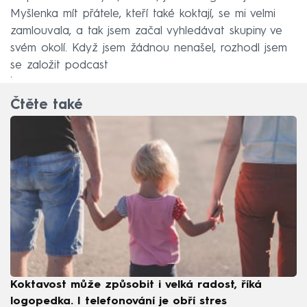
Myšlenka mít přátele, kteří také koktají, se mi velmi
zamlouvala, a tak jsem začal vyhledávat skupiny ve
svém okolí. Když jsem žádnou nenašel, rozhodl jsem
se založit podcast
.
Čtěte také
Koktavost může způsobit i velká radost, říká
logopedka. I telefonování je obří stres