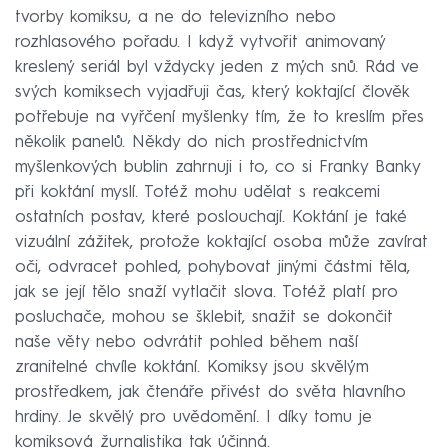
tvorby komiksu, a ne do televizního nebo
rozhlasového pořadu. I když vytvořit animovaný
kreslený seriál byl vždycky jeden z mých snů. Rád ve
svých komiksech vyjadřuji čas, který koktající člověk
potřebuje na vyřčení myšlenky tím, že to kreslím přes
několik panelů. Někdy do nich prostřednictvím
myšlenkových bublin zahrnuji i to, co si Franky Banky
při koktání myslí. Totéž mohu udělat s reakcemi
ostatních postav, které poslouchají. Koktání je také
vizuální zážitek, protože koktající osoba může zavírat
oči, odvracet pohled, pohybovat jinými částmi těla,
jak se její tělo snaží vytlačit slova. Totéž platí pro
posluchače, mohou se šklebit, snažit se dokončit
naše věty nebo odvrátit pohled během naší
zranitelné chvíle koktání. Komiksy jsou skvělým
prostředkem, jak čtenáře přivést do světa hlavního
hrdiny. Je skvělý pro uvědomění. I díky tomu je
komiksová žurnalistika tak účinná.