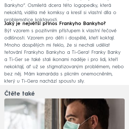
Bankyho“. Osmiletá dcera této logopedky, která
nekoktá, viděla mé komiksy a kreslí si vlastní díla o
problematice koktavosti.
Jaký je největší přínos Frankyho Bankyho?
Být vzorem s pozitivním přístupem k vlastní řečové
odlišnosti. Vzorem pro děti i dospělé, kteří koktají.
Mnoho dospělých mi řeklo, že si nechali udělat
tetování Frankyho Bankyho a Ti-Gera! Franky Banky
a Ti-Ger se také stali ikonami naděje i pro lidi, kteří
nekoktají, ať už se stigmatizovaným problémem, nebo
bez něj. Mám kamaráda s plicním onemocněním,
který u Ti-Gera nachází spoustu síly.
Čtěte také