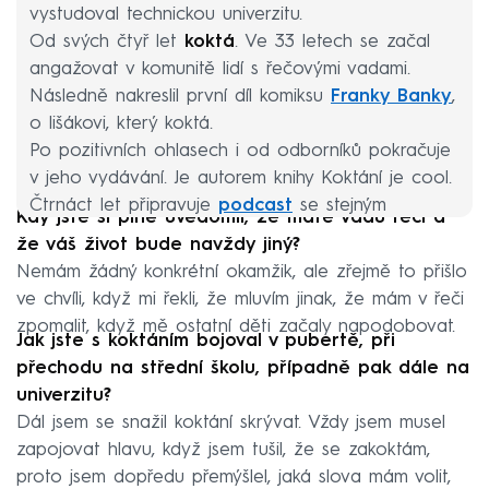
vystudoval technickou univerzitu.
Od svých čtyř let
koktá
. Ve 33 letech se začal
angažovat v komunitě lidí s řečovými vadami.
Následně nakreslil první díl komiksu
Franky Banky
,
o lišákovi, který koktá.
Po pozitivních ohlasech i od odborníků pokračuje
v jeho vydávání. Je autorem knihy Koktání je cool.
Čtrnáct let připravuje
podcast
se stejným
Kdy jste si plně uvědomil, že máte vadu řeči a
názvem.
že váš život bude navždy jiný?
Nemám žádný konkrétní okamžik, ale zřejmě to přišlo
ve chvíli, když mi řekli, že mluvím jinak, že mám v řeči
zpomalit, když mě ostatní děti začaly napodobovat.
Jak jste s koktáním bojoval v pubertě, při
přechodu na střední školu, případně pak dále na
univerzitu?
Dál jsem se snažil koktání skrývat. Vždy jsem musel
zapojovat hlavu, když jsem tušil, že se zakoktám,
proto jsem dopředu přemýšlel, jaká slova mám volit,