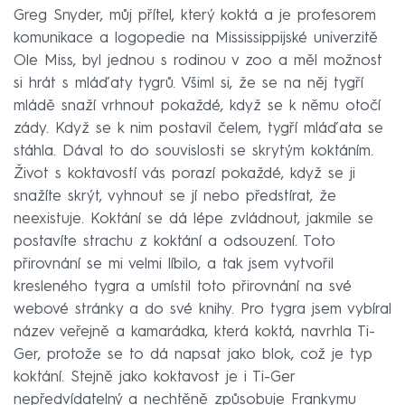
Greg Snyder, můj přítel, který koktá a je profesorem
komunikace a logopedie na Mississippijské univerzitě
Ole Miss, byl jednou s rodinou v zoo a měl možnost
si hrát s mláďaty tygrů. Všiml si, že se na něj tygří
mládě snaží vrhnout pokaždé, když se k němu otočí
zády. Když se k nim postavil čelem, tygří mláďata se
stáhla. Dával to do souvislosti se skrytým koktáním.
Život s koktavostí vás porazí pokaždé, když se ji
snažíte skrýt, vyhnout se jí nebo předstírat, že
neexistuje. Koktání se dá lépe zvládnout, jakmile se
postavíte strachu z koktání a odsouzení. Toto
přirovnání se mi velmi líbilo, a tak jsem vytvořil
kresleného tygra a umístil toto přirovnání na své
webové stránky a do své knihy. Pro tygra jsem vybíral
název veřejně a kamarádka, která koktá, navrhla Ti-
Ger, protože se to dá napsat jako blok, což je typ
koktání. Stejně jako koktavost je i Ti-Ger
nepředvídatelný a nechtěně způsobuje Frankymu