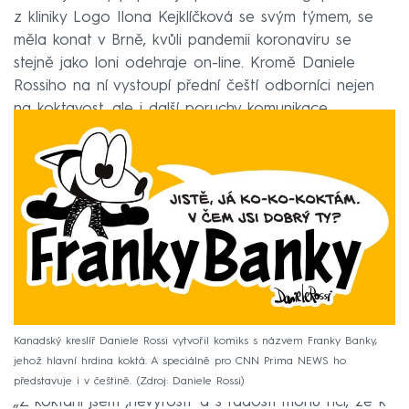
z kliniky Logo Ilona Kejklíčková se svým týmem, se
měla konat v Brně, kvůli pandemii koronaviru se
stejně jako loni odehraje on-line. Kromě Daniele
Rossiho na ní vystoupí přední čeští odborníci nejen
na koktavost, ale i další poruchy komunikace.
Kanadský kreslíř Daniele Rossi vytvořil komiks s názvem Franky Banky,
jehož hlavní hrdina koktá. A speciálně pro CNN Prima NEWS ho
představuje i v češtině.
Zdroj: Daniele Rossi
„Z koktání jsem ‚nevyrostl‘ a s radostí mohu říci, že k