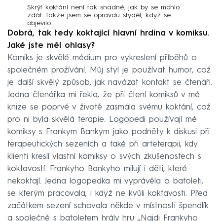
Skrýt koktání není tak snadné, jak by se mohlo
zdát. Takže jsem se opravdu styděl, když se
objevilo.
Dobrá, tak tedy koktající hlavní hrdina v komiksu.
Jaké jste měl ohlasy?
Komiks je skvělé médium pro vykreslení příběhů o
společném prožívání. Můj styl je používat humor, což
je další skvělý způsob, jak navázat kontakt se čtenáři.
Jedna čtenářka mi řekla, že při čtení komiksů v mé
knize se poprvé v životě zasmála svému koktání, což
pro ni byla skvělá terapie. Logopedi používají mé
komiksy s Frankym Bankym jako podněty k diskusi při
terapeutických sezeních a také při arteterapii, kdy
klienti kreslí vlastní komiksy o svých zkušenostech s
koktavostí. Frankyho Bankyho milují i děti, které
nekoktají. Jedna logopedka mi vyprávěla o batoleti,
se kterým pracovala, i když ne kvůli koktavosti. Před
začátkem sezení schovala někde v místnosti špendlík
a společně s batoletem hrály hru „Najdi Frankyho