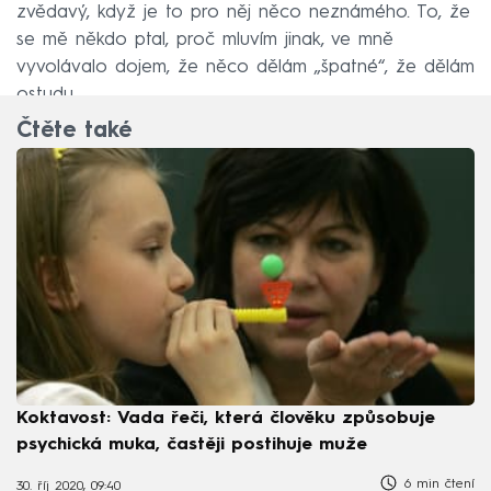
zvědavý, když je to pro něj něco neznámého. To, že
se mě někdo ptal, proč mluvím jinak, ve mně
vyvolávalo dojem, že něco dělám „špatné“, že dělám
ostudu.
Čtěte také
Koktavost: Vada řeči, která člověku způsobuje
psychická muka, častěji postihuje muže
6 min čtení
30. říj 2020, 09:40