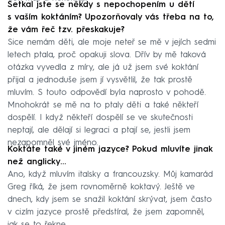
Setkal jste se někdy s nepochopením u dětí
s vaším koktáním? Upozorňovaly vás třeba na to,
že vám řeč tzv. přeskakuje?
Sice nemám děti, ale moje neteř se mě v jejích sedmi
letech ptala, proč opakuji slova. Dřív by mě taková
otázka vyvedla z míry, ale já už jsem své koktání
přijal a jednoduše jsem jí vysvětlil, že tak prostě
mluvím. S touto odpovědí byla naprosto v pohodě.
Mnohokrát se mě na to ptaly děti a také někteří
dospělí. I když někteří dospělí se ve skutečnosti
neptají, ale dělají si legraci a ptají se, jestli jsem
nezapomněl své jméno.
Koktáte také v jiném jazyce? Pokud mluvíte jinak
než anglicky…
Ano, když mluvím italsky a francouzsky. Můj kamarád
Greg říká, že jsem rovnoměrně koktavý. Ještě ve
dnech, kdy jsem se snažil koktání skrývat, jsem často
v cizím jazyce prostě předstíral, že jsem zapomněl,
jak se to řekne.