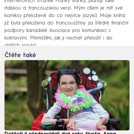
internetových stránek Franky Banky, plánuji také
italskou a francouzskou verzi. Mým cílem je mít své
komiksy přeložené do co nejvíce jazyků. Moje kniha
již byla přeložena do francouzštiny za štědré finanční
podpory kanadské Asociace pro komunikaci s
koktavými. Přemýšlím, jak ji nechat přeložit i do
dalších jazyků.
Čtěte také
Doktoři jí předpovídali dva roky života. Anna