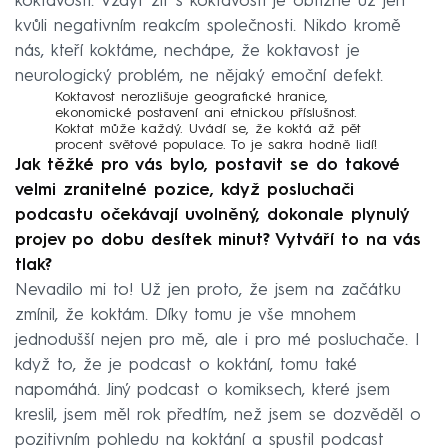
koktavosti. Vždyť žít s koktavostí je obtížné už jen
kvůli negativním reakcím společnosti. Nikdo kromě
nás, kteří koktáme, nechápe, že koktavost je
neurologický problém, ne nějaký emoční defekt.
Koktavost nerozlišuje geografické hranice,
ekonomické postavení ani etnickou příslušnost.
Koktat může každý. Uvádí se, že koktá až pět
procent světové populace. To je sakra hodně lidí!
Jak těžké pro vás bylo, postavit se do takové
velmi zranitelné pozice, když posluchači
podcastu očekávají uvolněný, dokonale plynulý
projev po dobu desítek minut? Vytváří to na vás
tlak?
Nevadilo mi to! Už jen proto, že jsem na začátku
zmínil, že koktám. Díky tomu je vše mnohem
jednodušší nejen pro mě, ale i pro mé posluchače. I
když to, že je podcast o koktání, tomu také
napomáhá. Jiný podcast o komiksech, které jsem
kreslil, jsem měl rok předtím, než jsem se dozvěděl o
pozitivním pohledu na koktání a spustil podcast