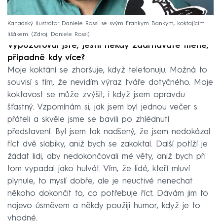
Kanadský ilustrátor Daniele Rossi se svým Frankym Bankym, koktajícím
lišákem.
Zdroj: Daniele Rossi
Vypozoroval jste, jestli někdy zadrháváte méně,
případně kdy více?
Moje koktání se zhoršuje, když telefonuju. Možná to
souvisí s tím, že nevidím výraz tváře dotyčného. Moje
koktavost se může zvýšit, i když jsem opravdu
šťastný. Vzpomínám si, jak jsem byl jednou večer s
přáteli a skvěle jsme se bavili po zhlédnutí
představení. Byl jsem tak nadšený, že jsem nedokázal
říct dvě slabiky, aniž bych se zakoktal. Další potíží je
žádat lidi, aby nedokončovali mé věty, aniž bych při
tom vypadal jako hulvát. Vím, že lidé, kteří mluví
plynule, to myslí dobře, ale je neuctivé nenechat
někoho dokončit to, co potřebuje říct. Dávám jim to
najevo úsměvem a někdy použiji humor, když je to
vhodné.