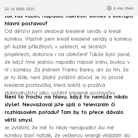
6 min čtení
22. říj 2020, 23:21
Jak vás vůbec napadlo nakreslit komiks s koktající
hlavní postavou?
Od dětství jsem sledoval kreslené seriály a kreslil
komiksy. Vlastně jsem kreslil kreslené seriály a komiksy
při každé příležitosti, v sešitech, ve školních
projektech, dokonce i na oblečení! Takže bylo jasné,
že když mne jednou napadlo napsat knihu, budou v
ní i komiksy. Za jménem Franky Banky, ani za tím, že
je to lišák, není žádný zvláštní důvod. Je to prostě
kreslená postavička, která koktá a prožívá
dobrodružství jako ostatní kreslené postavičky.
Není to trochu na hlavu, když to nemůže nikdo
slyšet. Neuvažoval jste spíš o televizním či
rozhlasovém pořadu? Tam by to přece dávalo
větší smysl.
Je zvláštní, že mě to nikdy nenapadlo! Asi mě
komiksy baví natolik, že veškerou energii vkládám do