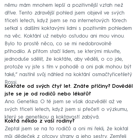
němu mám mnohem lepší a pozitivnější vztah než
dříve. Tento zdravější pohled jsem objevil ve svých
třiceti letech, když jsem se na internetových fórech
setkal s dalšími koktavými lidmi s pozitivním pohledem
na věc. Koktání už nebylo ostudou ani mou vinou.
Bylo to prostě něco, co se mi nedobrovolně
přihodilo. A přitom stačí lidem, se kterými mluvíte,
jednoduše sdělit, že koktáte, aby věděli, o co jde,
protože vy jste s tím v pohodě a oni pak mohou být
také,“ nastínil svůj náhled na koktání osmačtyřicetiletý
Rossi.
Koktáte od svých čtyř let. Znáte příčiny? Dověděl
jste se je od rodičů nebo lékařů?
Ano. Genetika. O té jsem se však dozvěděl až ve
svých třiceti letech, když jsem si přečetl o výzkumu,
který se genetikou a koktavostí zabývá.
Koktá někdo z vaší rodiny?
Zeptal jsem se na to rodičů a oni mi řekli, že koktal
můj dědeček z otcovy strany a jeho sestry. Zemřeli