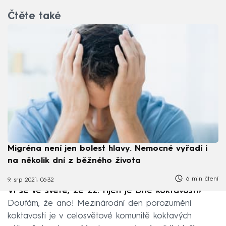
Čtěte také
Migréna není jen bolest hlavy. Nemocné vyřadí i
na několik dní z běžného života
6 min čtení
9. srp 2021, 06:32
Ví se ve světě, že 22. říjen je Dne koktavosti?
Doufám, že ano! Mezinárodní den porozumění
koktavosti je v celosvětové komunitě koktavých