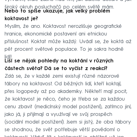
široký okruh posluchačů po celém světě mám.
Nebo to spíše ukazuje, jak velký problém
koktavost je?
Myslím, že ano. Koktavost nerozlišuje geografické
hranice, ekonomické postavení ani etnickou
příslušnost. Koktat může každý. Uvádí se, že koktá až
pět procent světové populace. To je sakra hodně
lidí!
Liší se nějak pohledy na koktání v různých
částech světa? Dá se to vyčíst z reakcí?
Zdá se, že v každé zemi existují různé názorové
tábory na koktavost. Od běžných lidí, kteří koktají,
přes logopedy až po akademiky. Někteří mají pocit,
že koktavost je něco, čeho je třeba se za každou
cenu zbavit (medicínský model postižení), zatímco jiní,
jako já, ji přijímají a využívají ve svůj prospěch
(sociální model postižení). Jsem si jistý, že oba tábory
se shodnou, že svět potřebuje větší povědomí o