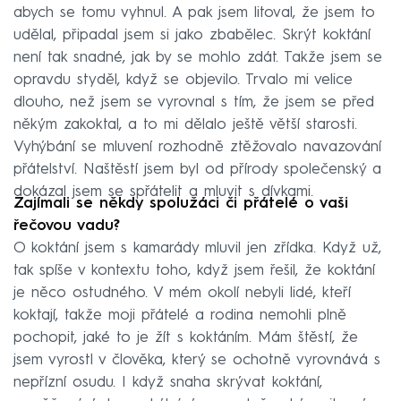
abych se tomu vyhnul. A pak jsem litoval, že jsem to
udělal, připadal jsem si jako zbabělec. Skrýt koktání
není tak snadné, jak by se mohlo zdát. Takže jsem se
opravdu styděl, když se objevilo. Trvalo mi velice
dlouho, než jsem se vyrovnal s tím, že jsem se před
někým zakoktal, a to mi dělalo ještě větší starosti.
Vyhýbání se mluvení rozhodně ztěžovalo navazování
přátelství. Naštěstí jsem byl od přírody společenský a
dokázal jsem se spřátelit a mluvit s dívkami.
Zajímali se někdy spolužáci či přátelé o vaši
řečovou vadu?
O koktání jsem s kamarády mluvil jen zřídka. Když už,
tak spíše v kontextu toho, když jsem řešil, že koktání
je něco ostudného. V mém okolí nebyli lidé, kteří
koktají, takže moji přátelé a rodina nemohli plně
pochopit, jaké to je žít s koktáním. Mám štěstí, že
jsem vyrostl v člověka, který se ochotně vyrovnává s
nepřízní osudu. I když snaha skrývat koktání,