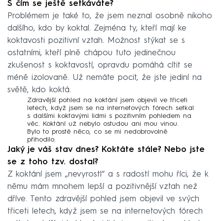
S čím se ještě setkáváte?
Problémem je také to, že jsem neznal osobně nikoho
dalšího, kdo by koktal. Zejména ty, kteří mají ke
koktavosti pozitivní vztah. Možnost stýkat se s
ostatními, kteří plně chápou tuto jedinečnou
zkušenost s koktavostí, opravdu pomáhá cítit se
méně izolovaně. Už nemáte pocit, že jste jediní na
světě, kdo koktá.
Zdravější pohled na koktání jsem objevil ve třiceti
letech, když jsem se na internetových fórech setkal
s dalšími koktavými lidmi s pozitivním pohledem na
věc. Koktání už nebylo ostudou ani mou vinou.
Bylo to prostě něco, co se mi nedobrovolně
přihodilo.
Jaký je váš stav dnes? Koktáte stále? Nebo jste
se z toho tzv. dostal?
Z koktání jsem „nevyrostl“ a s radostí mohu říci, že k
němu mám mnohem lepší a pozitivnější vztah než
dříve. Tento zdravější pohled jsem objevil ve svých
třiceti letech, když jsem se na internetových fórech