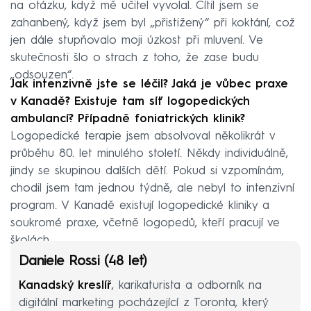
na otázku, když mě učitel vyvolal. Cítil jsem se
zahanbený, když jsem byl „přistižený“ při koktání, což
jen dále stupňovalo moji úzkost při mluvení. Ve
skutečnosti šlo o strach z toho, že zase budu
„odsouzen“.
Jak intenzivně jste se léčil? Jaká je vůbec praxe
v Kanadě? Existuje tam síť logopedických
ambulancí? Případně foniatrických klinik?
Logopedické terapie jsem absolvoval několikrát v
průběhu 80. let minulého století. Někdy individuálně,
jindy se skupinou dalších dětí. Pokud si vzpomínám,
chodil jsem tam jednou týdně, ale nebyl to intenzivní
program. V Kanadě existují logopedické kliniky a
soukromé praxe, včetně logopedů, kteří pracují ve
školách.
Daniele Rossi (48 let)
Kanadský kreslíř
, karikaturista a odborník na
digitální marketing pocházející z Toronta, který