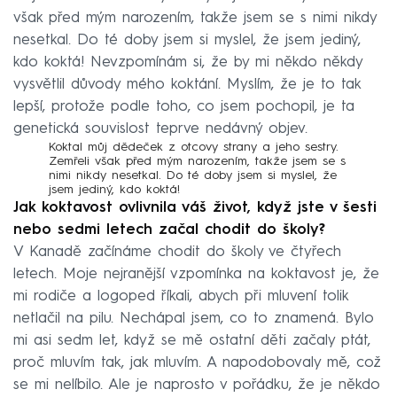
však před mým narozením, takže jsem se s nimi nikdy
nesetkal. Do té doby jsem si myslel, že jsem jediný,
kdo koktá! Nevzpomínám si, že by mi někdo někdy
vysvětlil důvody mého koktání. Myslím, že je to tak
lepší, protože podle toho, co jsem pochopil, je ta
genetická souvislost teprve nedávný objev.
Koktal můj dědeček z otcovy strany a jeho sestry.
Zemřeli však před mým narozením, takže jsem se s
nimi nikdy nesetkal. Do té doby jsem si myslel, že
jsem jediný, kdo koktá!
Jak koktavost ovlivnila váš život, když jste v šesti
nebo sedmi letech začal chodit do školy?
V Kanadě začínáme chodit do školy ve čtyřech
letech. Moje nejranější vzpomínka na koktavost je, že
mi rodiče a logoped říkali, abych při mluvení tolik
netlačil na pilu. Nechápal jsem, co to znamená. Bylo
mi asi sedm let, když se mě ostatní děti začaly ptát,
proč mluvím tak, jak mluvím. A napodobovaly mě, což
se mi nelíbilo. Ale je naprosto v pořádku, že je někdo