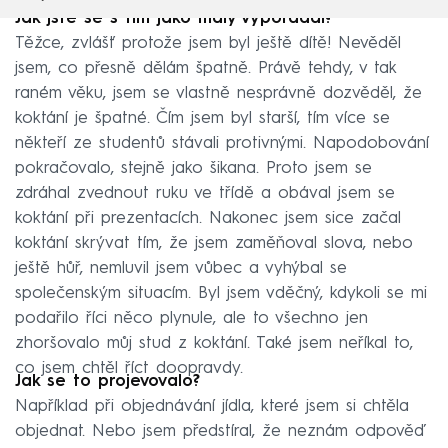
Jak jste se s tím jako malý vypořádal?
Těžce, zvlášť protože jsem byl ještě dítě! Nevěděl
jsem, co přesně dělám špatně. Právě tehdy, v tak
raném věku, jsem se vlastně nesprávně dozvěděl, že
koktání je špatné. Čím jsem byl starší, tím více se
někteří ze studentů stávali protivnými. Napodobování
pokračovalo, stejně jako šikana. Proto jsem se
zdráhal zvednout ruku ve třídě a obával jsem se
koktání při prezentacích. Nakonec jsem sice začal
koktání skrývat tím, že jsem zaměňoval slova, nebo
ještě hůř, nemluvil jsem vůbec a vyhýbal se
společenským situacím. Byl jsem vděčný, kdykoli se mi
podařilo říci něco plynule, ale to všechno jen
zhoršovalo můj stud z koktání. Také jsem neříkal to,
co jsem chtěl říct doopravdy.
Jak se to projevovalo?
Například při objednávání jídla, které jsem si chtěla
objednat. Nebo jsem předstíral, že neznám odpověď