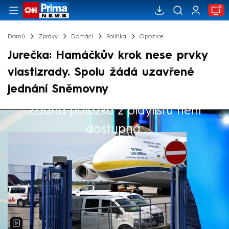
Domů
Zprávy
Domácí
Politika
Opozice
Jurečka: Hamáčkův krok nese prvky
vlastizrady. Spolu žádá uzavřené
jednání Sněmovny
Žádná položka z playlistu není
Výběr redakce
dostupná.