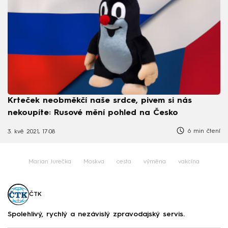
Krteček neobměkčí naše srdce, pivem si nás
nekoupíte: Rusové mění pohled na Česko
6 min čtení
3. kvě 2021, 17:08
Marian Jurečka
Moskva
cesta
výměna
vakcína
ČTK
Spolehlivý, rychlý a nezávislý zpravodajský servis.