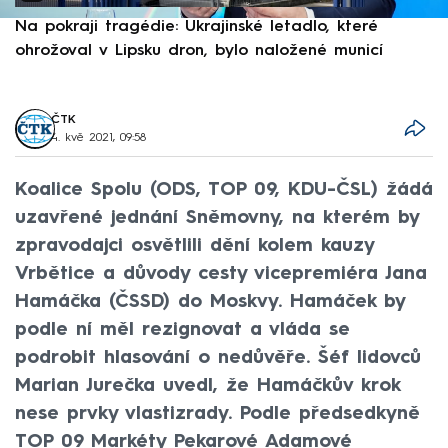
Na pokraji tragédie: Ukrajinské letadlo, které
P
ohrožoval v Lipsku dron, bylo naložené municí
e
ČTK
4. kvě 2021, 09:58
Koalice Spolu (ODS, TOP 09, KDU-ČSL) žádá
uzavřené jednání Sněmovny, na kterém by
zpravodajci osvětlili dění kolem kauzy
Vrbětice a důvody cesty vicepremiéra Jana
Hamáčka (ČSSD) do Moskvy. Hamáček by
podle ní měl rezignovat a vláda se
podrobit hlasování o nedůvěře. Šéf lidovců
Marian Jurečka uvedl, že Hamáčkův krok
nese prvky vlastizrady. Podle předsedkyně
TOP 09 Markéty Pekarové Adamové