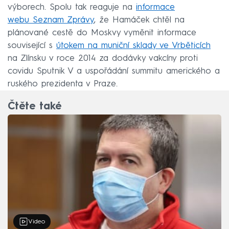
výborech. Spolu tak reaguje na
informace
webu Seznam Zprávy
, že Hamáček chtěl na
plánované cestě do Moskvy vyměnit informace
související s
útokem na muniční sklady ve Vrběticích
na Zlínsku v roce 2014 za dodávky vakcíny proti
covidu Sputnik V a uspořádání summitu amerického a
ruského prezidenta v Praze.
Čtěte také
Video