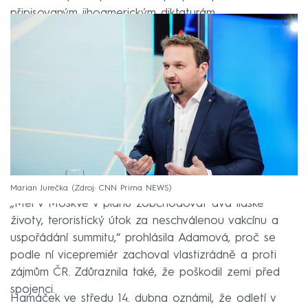
připisovaným jihoamerickým diktaturám.
Marian Jurečka
Zdroj: CNN Prima NEWS
„Měl v Moskvě v plánu zobchodovat dva lidské
životy, teroristický útok za neschválenou vakcínu a
uspořádání summitu,“ prohlásila Adamová, proč se
podle ní vicepremiér zachoval vlastizrádně a proti
zájmům ČR. Zdůraznila také, že poškodil zemi před
spojenci.
Hamáček ve středu 14. dubna oznámil, že odletí v