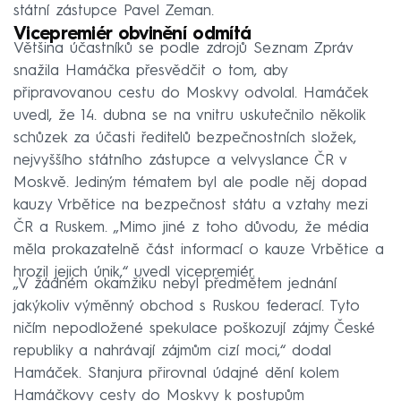
státní zástupce Pavel Zeman.
Vicepremiér obvinění odmítá
Většina účastníků se podle zdrojů Seznam Zpráv
snažila Hamáčka přesvědčit o tom, aby
připravovanou cestu do Moskvy odvolal. Hamáček
uvedl, že 14. dubna se na vnitru uskutečnilo několik
schůzek za účasti ředitelů bezpečnostních složek,
nejvyššího státního zástupce a velvyslance ČR v
Moskvě. Jediným tématem byl ale podle něj dopad
kauzy Vrbětice na bezpečnost státu a vztahy mezi
ČR a Ruskem. „Mimo jiné z toho důvodu, že média
měla prokazatelně část informací o kauze Vrbětice a
hrozil jejich únik,“ uvedl vicepremiér.
„V žádném okamžiku nebyl předmětem jednání
jakýkoliv výměnný obchod s Ruskou federací. Tyto
ničím nepodložené spekulace poškozují zájmy České
republiky a nahrávají zájmům cizí moci,“ dodal
Hamáček. Stanjura přirovnal údajné dění kolem
Hamáčkovy cesty do Moskvy k postupům