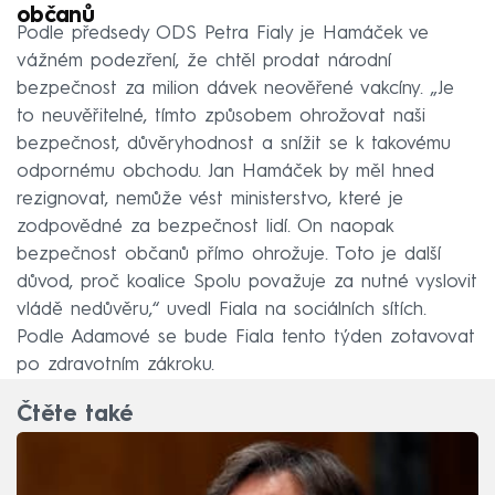
občanů
Podle předsedy ODS Petra Fialy je Hamáček ve
vážném podezření, že chtěl prodat národní
bezpečnost za milion dávek neověřené vakcíny. „Je
to neuvěřitelné, tímto způsobem ohrožovat naši
bezpečnost, důvěryhodnost a snížit se k takovému
odpornému obchodu. Jan Hamáček by měl hned
rezignovat, nemůže vést ministerstvo, které je
zodpovědné za bezpečnost lidí. On naopak
bezpečnost občanů přímo ohrožuje. Toto je další
důvod, proč koalice Spolu považuje za nutné vyslovit
vládě nedůvěru,“ uvedl Fiala na sociálních sítích.
Podle Adamové se bude Fiala tento týden zotavovat
po zdravotním zákroku.
Čtěte také