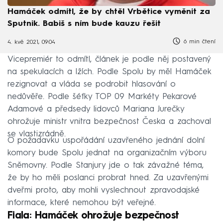
Hamáček odmítl, že by chtěl Vrbětice vyměnit za
Sputnik. Babiš s ním bude kauzu řešit
6 min čtení
4. kvě 2021, 09:04
Vicepremiér to odmítl, článek je podle něj postavený
na spekulacích a lžích. Podle Spolu by měl Hamáček
rezignovat a vláda se podrobit hlasování o
nedůvěře. Podle šéfky TOP 09 Markéty Pekarové
Adamové a předsedy lidovců Mariana Jurečky
ohrožuje ministr vnitra bezpečnost Česka a zachoval
se vlastizrádně.
O požadavku uspořádání uzavřeného jednání dolní
komory bude Spolu jednat na organizačním výboru
Sněmovny. Podle Stanjury jde o tak závažné téma,
že by ho měli poslanci probrat hned. Za uzavřenými
dveřmi proto, aby mohli vyslechnout zpravodajské
informace, které nemohou být veřejné.
Fiala: Hamáček ohrožuje bezpečnost