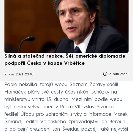
Silná a statečná reakce. Šéf americké diplomacie
podpořil Česko v kauze Vrbětice
6 min čtení
2. kvě 2021, 20:40
Podle několika zdrojů webu Seznam Zprávy sdělil
Hamáček plány své cesty účastníkům schůzky na
ministerstvu vnitra 15. dubna. Mezi nimi podle webu
byli český velvyslanec v Rusku Vítězslav Pivoňka,
ředitel Úřadu pro zahraniční styky a informace Marek
Šimandl, ředitel Vojenského zpravodajství Jan Beroun
a policejní prezident Jan Švejdar, později také nejvyšší