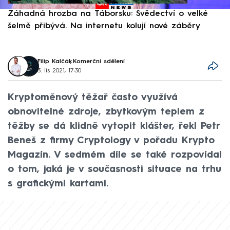
Záhadná hrozba na Táborsku: Svědectví o velké
S
šelmě přibývá. Na internetu kolují nové záběry
d
Filip Kalčák
,
Komerční sdělení
3. lis 2021, 17:30
Kryptoměnový těžař často využívá
obnovitelné zdroje, zbytkovým teplem z
těžby se dá klidně vytopit klášter, řekl Petr
Beneš z firmy Cryptology v pořadu Krypto
Magazín. V sedmém díle se také rozpovídal
o tom, jaká je v současnosti situace na trhu
s grafickými kartami.