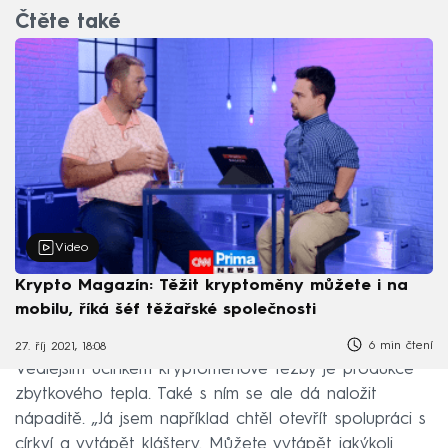
Čtěte také
Video
Krypto Magazín: Těžit kryptoměny můžete i na
mobilu, říká šéf těžařské společnosti
6 min čtení
27. říj 2021, 18:08
Vedlejším účinkem kryptoměnové těžby je produkce
zbytkového tepla. Také s ním se ale dá naložit
nápaditě. „Já jsem například chtěl otevřít spolupráci s
církví a vytápět kláštery. Můžete vytápět jakýkoli