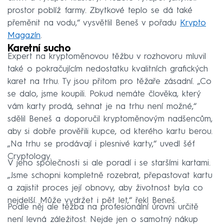
prostor poblíž farmy. Zbytkové teplo se dá také
přeměnit na vodu,“ vysvětlil Beneš v pořadu
Krypto
Magazín
.
Karetní sucho
Expert na kryptoměnovou těžbu v rozhovoru mluvil
také o pokračujícím nedostatku kvalitních grafických
karet na trhu. Ty jsou přitom pro těžaře zásadní. „Co
se dalo, jsme koupili. Pokud nemáte člověka, který
vám karty prodá, sehnat je na trhu není možné,“
sdělil Beneš a doporučil kryptoměnovým nadšencům,
aby si dobře prověřili kupce, od kterého kartu berou.
„Na trhu se prodávají i plesnivé karty,“ uvedl šéf
Cryptology.
V jeho společnosti si ale poradí i se staršími kartami.
„Jsme schopni kompletně rozebrat, přepastovat kartu
a zajistit proces její obnovy, aby životnost byla co
nejdelší. Může vydržet i pět let,“ řekl Beneš.
Podle něj ale těžba na profesionální úrovni určitě
není levná záležitost. Nejde jen o samotný nákup