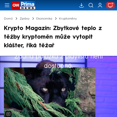
Domů
Zprávy
Ekonomika
Kryptoměny
Krypto Magazín: Zbytkové teplo z
těžby kryptoměn může vytopit
klášter, říká těžař
Žádná položka z playlistu není
Výběr redakce
dostupná.