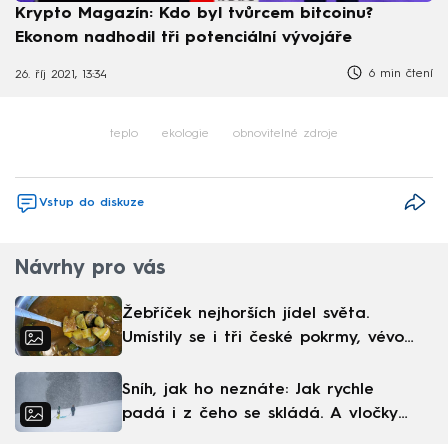
Krypto Magazín: Kdo byl tvůrcem bitcoinu?
Ekonom nadhodil tři potenciální vývojáře
6 min čtení
26. říj 2021, 13:34
teplo
ekologie
obnovitelné zdroje
Vstup do diskuze
Návrhy pro vás
Žebříček nejhorších jídel světa.
Umístily se i tři české pokrmy, vévodí
skandinávská kuchyně
Sníh, jak ho neznáte: Jak rychle
padá i z čeho se skládá. A vločky
nejsou bílé